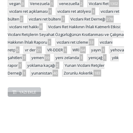
vegan
3
Venezuela
1
venezuella
2
Vicdani Ret
1302
vicdani ret açıklaması
1
vicdani ret atölyesi
1
vicdani ret
bülten
2
vicdani ret bülteni
7
Vicdani Ret Derneği
278
vicdani ret hakkı
8
Vicdani Ret Hakkının İhlali Katmerli Etkisi:
Vicdani Retçilerin Seyahat Özgürlüğünün Kısıtlanması ve Çalışma
Hakkının İhlali Raporu
1
vicdani ret izleme
53
vicdani
retçi
5
vr der
21
VR-DDER
1
WRİ
64
yayın
1
yehova
şahitleri
7
yemen
59
yeni zelanda
1
yeniçağ
1
yılık
rapor
1
yoklama kaçağı
2
Yunan Vicdani Retçiler
Derneği
1
yunanistan
40
Zorunlu Askerlik
183
YAZI EKLE