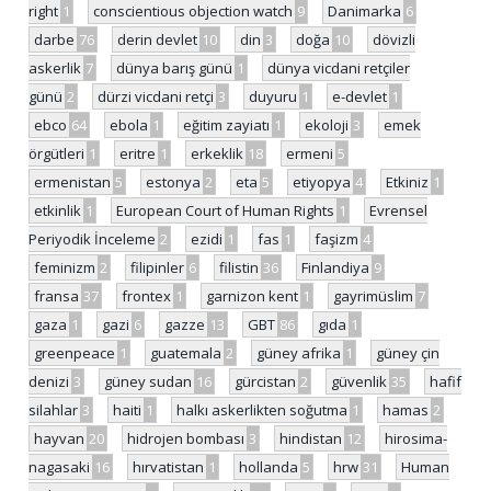
right
1
conscientious objection watch
9
Danimarka
6
darbe
76
derin devlet
10
din
3
doğa
10
dövizli
askerlik
7
dünya barış günü
1
dünya vicdani retçiler
günü
2
dürzi vicdani retçi
3
duyuru
1
e-devlet
1
ebco
64
ebola
1
eğitim zayiatı
1
ekoloji
3
emek
örgütleri
1
eritre
1
erkeklik
18
ermeni
5
ermenistan
5
estonya
2
eta
5
etiyopya
4
Etkiniz
1
etkinlik
1
European Court of Human Rights
1
Evrensel
Periyodik İnceleme
2
ezidi
1
fas
1
faşizm
4
feminizm
2
filipinler
6
filistin
36
Finlandiya
9
fransa
37
frontex
1
garnizon kent
1
gayrimüslim
7
gaza
1
gazi
6
gazze
13
GBT
86
gıda
1
greenpeace
1
guatemala
2
güney afrika
1
güney çin
denizi
3
güney sudan
16
gürcistan
2
güvenlik
35
hafif
silahlar
3
haiti
1
halkı askerlikten soğutma
1
hamas
2
hayvan
20
hidrojen bombası
3
hindistan
12
hirosima-
nagasaki
16
hırvatistan
1
hollanda
5
hrw
31
Human