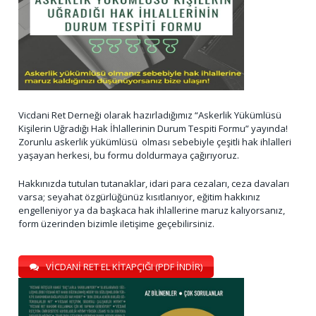
Vicdani Ret Derneği olarak hazırladığımız “Askerlik Yükümlüsü
Kişilerin Uğradığı Hak İhlallerinin Durum Tespiti Formu” yayında!
Zorunlu askerlik yükümlüsü olması sebebiyle çeşitli hak ihlalleri
yaşayan herkesi, bu formu doldurmaya çağırıyoruz.
Hakkınızda tutulan tutanaklar, idari para cezaları, ceza davaları
varsa; seyahat özgürlüğünüz kısıtlanıyor, eğitim hakkınız
engelleniyor ya da başkaca hak ihlallerine maruz kalıyorsanız,
form üzerinden bizimle iletişime geçebilirsiniz.
VİCDANİ RET EL KİTAPÇIĞI (PDF İNDİR)