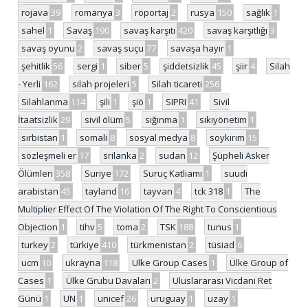
rojava
39
romanya
3
röportaj
2
rusya
150
sağlık
1
sahel
1
Savaş
190
savaş karşıtı
420
savaş karşıtlığı
3
savaş oyunu
2
savaş suçu
77
savaşa hayır
1
şehitlik
56
sergi
1
siber
5
şiddetsizlik
45
şiir
4
Silah
- Yerli
162
silah projeleri
5
Silah ticareti
256
Silahlanma
114
şili
1
şiö
1
SIPRI
41
Sivil
İtaatsizlik
29
sivil ölüm
5
sığınma
1
sıkıyönetim
1
sırbistan
1
somali
8
sosyal medya
8
soykırım
15
sözleşmeli er
17
srilanka
2
sudan
12
Şüpheli Asker
Ölümleri
358
Suriye
172
Suruç Katliamı
1
suudi
arabistan
45
tayland
16
tayvan
4
tck 318
1
The
Multiplier Effect Of The Violation Of The Right To Conscientious
Objection
1
tihv
5
toma
2
TSK
188
tunus
1
turkey
2
türkiye
410
türkmenistan
2
tüsiad
6
ucm
10
ukrayna
118
Ulke Group Cases
1
Ülke Group of
Cases
1
Ülke Grubu Davaları
2
Uluslararası Vicdani Ret
Günü
1
UN
1
unicef
26
uruguay
1
uzay
1