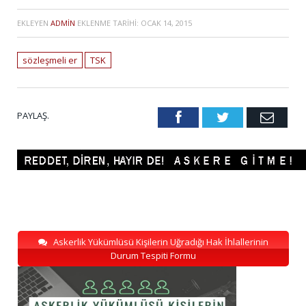
EKLEYEN
ADMIN
EKLENME TARIHI:
OCAK 14, 2015
sözleşmeli er
TSK
PAYLAŞ.
Facebook
Twitter
Emai
Askerlik Yükümlüsü Kişilerin Uğradığı Hak İhlallerinin
Durum Tespiti Formu