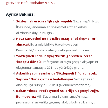
gorevden-istifa-etti/haber-990779
Ayrıca Bakınız:
Sözleşmeli er için afişli çağrı yapıldı
Gaziantep'in Nizip
İlçesi'nde, jandarmalar, sözleşmeli uzman erbaş
alımlarının duyurusu için...
Hava Kuvvetleri’ne 1.748 lira maaşla “sözleşmeli er”
alınacak
Bu alımla birlikte Hava Kuvvetleri
Komutanlığı’nda da profesyonelleşme yolunda en...
‘Sözleşmeli Er’de ihtiyaç ‘kritik’ görevden ‘terzi’
‘kasap’a döndü
Profesyonel orduya geçişin alt yapısını
oluşturmak amacıyla 2011'de yürürlüğe giren...
Askerlik yapmayanlar da ‘Sözleşmeli Er’ olabilecek:
Sayının 50bine çıkması hedefleniyor
Sözleşmeli er
olanlar, 3 yıl süreyle TSK ile ilişiklerini kesmezlerse,...
Bakan Yılmaz: Profesyonel Askerliğe Geçmeyi Doğru
Bulmuyoruz
Milli Savunma Bakanı İsmet Yılmaz,
profesyonel askerliğe geçmeyi doğru bulmadıklarını,...