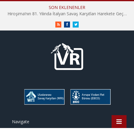
SON EKLENENLER
Hiroşima’nın 81. Yılında İtalyan Savaş Karşıtları Harekete Geçti: “Hatırlamak yeterli değil”
RSS
Facebook
Twitter
Navigate