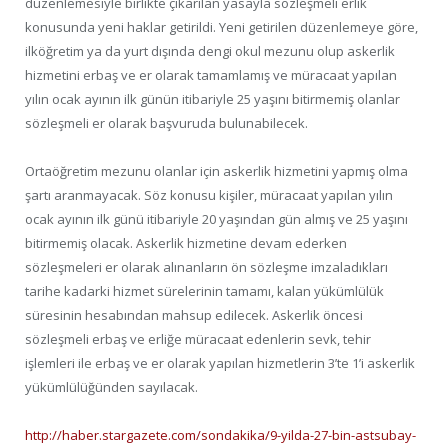
düzenlemesiyle birlikte çıkarılan yasayla sözleşmeli erlik
konusunda yeni haklar getirildi. Yeni getirilen düzenlemeye göre,
ilköğretim ya da yurt dışında dengi okul mezunu olup askerlik
hizmetini erbaş ve er olarak tamamlamış ve müracaat yapılan
yılın ocak ayının ilk günün itibariyle 25 yaşını bitirmemiş olanlar
sözleşmeli er olarak başvuruda bulunabilecek.
Ortaöğretim mezunu olanlar için askerlik hizmetini yapmış olma
şartı aranmayacak. Söz konusu kişiler, müracaat yapılan yılın
ocak ayının ilk günü itibariyle 20 yaşından gün almış ve 25 yaşını
bitirmemiş olacak. Askerlik hizmetine devam ederken
sözleşmeleri er olarak alınanların ön sözleşme imzaladıkları
tarihe kadarki hizmet sürelerinin tamamı, kalan yükümlülük
süresinin hesabından mahsup edilecek. Askerlik öncesi
sözleşmeli erbaş ve erliğe müracaat edenlerin sevk, tehir
işlemleri ile erbaş ve er olarak yapılan hizmetlerin 3’te 1’i askerlik
yükümlülüğünden sayılacak.
http://haber.stargazete.com/sondakika/9-yilda-27-bin-astsubay-