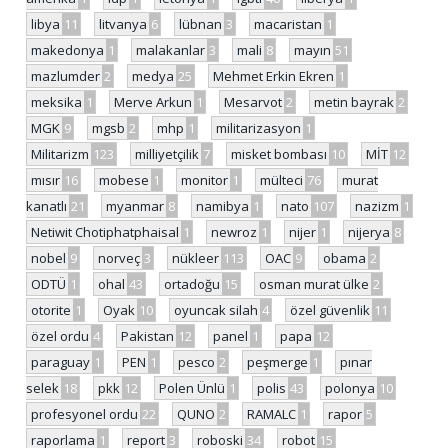
libya
11
litvanya
6
lübnan
3
macaristan
1
makedonya
1
malakanlar
3
mali
8
mayın
51
mazlumder
2
medya
25
Mehmet Erkin Ekren
1
meksika
1
Merve Arkun
1
Mesarvot
2
metin bayrak
2
MGK
9
mgsb
2
mhp
1
militarizasyon
1
Militarizm
123
milliyetçilik
7
misket bombası
10
MİT
12
mısır
16
mobese
1
monitor
1
mülteci
76
murat
kanatlı
21
myanmar
8
namibya
1
nato
107
nazizm
1
Netiwit Chotiphatphaisal
1
newroz
1
nijer
1
nijerya
8
nobel
9
norveç
3
nükleer
113
OAC
9
obama
2
ODTÜ
1
ohal
43
ortadoğu
15
osman murat ülke
2
otorite
1
Oyak
10
oyuncak silah
4
özel güvenlik
11
özel ordu
4
Pakistan
12
panel
1
papa
12
paraguay
1
PEN
1
pesco
2
peşmerge
1
pınar
selek
18
pkk
12
Polen Ünlü
1
polis
43
polonya
10
profesyonel ordu
22
QUNO
2
RAMALC
1
rapor
5
raporlama
1
report
3
roboski
34
robot
15