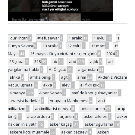
'dur' ihtarı
3
#refusewar
1
1 aralık
11
1 eylül
12
1.
Dünya Savaşı
5
10 Aralık
1
12 eylül
3
12 mart
1
15
Mayıs
44
15 mayıs dünya vicdani retçiler günü
6
2024
1
28 şubat
2
318
59
ab
24
abd
319
açlık
6
adil
yargılanma hakkı
1
Af Örgütü
61
afganistan
31
afrika
9
afrika birliği
1
agit
1
aihm
26
Akdeniz Vicdani
Ret Buluşması
6
akka
1
alevi
1
ali fikri ışık
13
almanya
128
Alper Sapan
1
amfide konuşulmayanlar
1
anarşist kadınlar
1
Anayasa Mahkemesi
4
anti-
militarizm
4
antimilitarist medya
8
antimilitarizm
97
arap
birliği
1
arap ordusu
2
arjantin
1
asker aileleri
1
asker
hakları inisiyatifi
15
asker kaçağı
31
asker uğurlama
18
askere kötü muamele
55
askeri cezaevi
4
Askeri