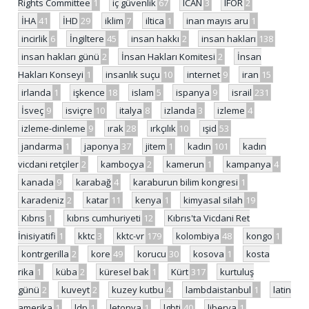
Rights Committee
1
iç güvenlik
67
ICAN
3
IFOR
2
İHA
41
İHD
29
iklim
7
iltica
1
inan mayıs aru
1
incirlik
6
İngiltere
45
insan hakkı
2
insan hakları
138
insan hakları günü
2
İnsan Hakları Komitesi
2
İnsan
Hakları Konseyi
1
insanlık suçu
10
internet
9
iran
15
irlanda
1
işkence
18
islam
5
ispanya
9
israil
231
İsveç
9
isviçre
10
italya
8
izlanda
3
izleme
4
izleme-dinleme
9
ırak
28
ırkçılık
10
ışid
53
jandarma
1
japonya
37
jitem
1
kadın
101
kadın
vicdani retçiler
2
kamboçya
2
kamerun
1
kampanya
4
kanada
9
karabağ
4
karaburun bilim kongresi
1
karadeniz
2
katar
11
kenya
1
kimyasal silah
19
Kıbrıs
1
kıbrıs cumhuriyeti
12
Kıbrıs'ta Vicdani Ret
İnisiyatifi
1
kktc
3
kktc-vr
179
kolombiya
48
kongo
1
kontrgerilla
2
kore
49
korucu
30
kosova
1
kosta
rika
1
küba
2
küresel bak
1
Kürt
317
kurtuluş
günü
2
kuveyt
2
kuzey kutbu
4
lambdaistanbul
1
latin
amerika
1
ldp
1
letonya
1
lgbti
40
liberya
1