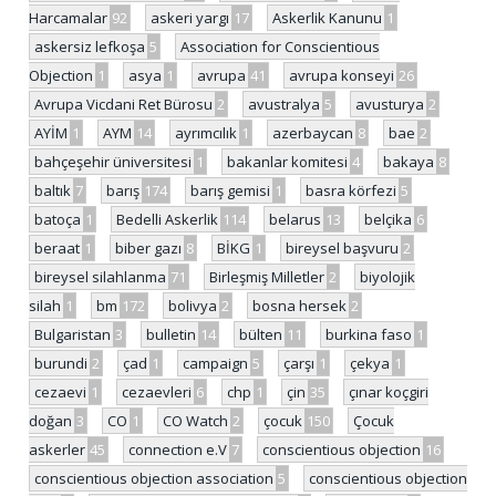
Harcamalar
92
askeri yargı
17
Askerlik Kanunu
1
askersiz lefkoşa
5
Association for Conscientious
Objection
1
asya
1
avrupa
41
avrupa konseyi
26
Avrupa Vicdani Ret Bürosu
2
avustralya
5
avusturya
2
AYİM
1
AYM
14
ayrımcılık
1
azerbaycan
8
bae
2
bahçeşehir üniversitesi
1
bakanlar komitesi
4
bakaya
8
baltık
7
barış
174
barış gemisi
1
basra körfezi
5
batoça
1
Bedelli Askerlik
114
belarus
13
belçika
6
beraat
1
biber gazı
8
BİKG
1
bireysel başvuru
2
bireysel silahlanma
71
Birleşmiş Milletler
2
biyolojik
silah
1
bm
172
bolivya
2
bosna hersek
2
Bulgaristan
3
bulletin
14
bülten
11
burkina faso
1
burundi
2
çad
1
campaign
5
çarşı
1
çekya
1
cezaevi
1
cezaevleri
6
chp
1
çin
35
çınar koçgiri
doğan
3
CO
1
CO Watch
2
çocuk
150
Çocuk
askerler
45
connection e.V
7
conscientious objection
16
conscientious objection association
5
conscientious objection