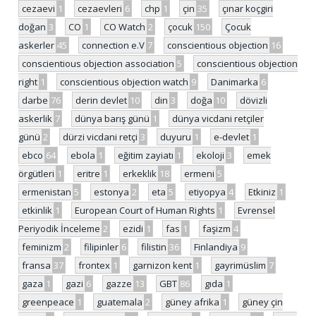
cezaevi
1
cezaevleri
6
chp
1
çin
35
çınar koçgiri
doğan
3
CO
1
CO Watch
2
çocuk
150
Çocuk
askerler
45
connection e.V
7
conscientious objection
16
conscientious objection association
5
conscientious objection
right
1
conscientious objection watch
9
Danimarka
6
darbe
76
derin devlet
10
din
3
doğa
10
dövizli
askerlik
7
dünya barış günü
1
dünya vicdani retçiler
günü
2
dürzi vicdani retçi
3
duyuru
1
e-devlet
1
ebco
64
ebola
1
eğitim zayiatı
1
ekoloji
3
emek
örgütleri
1
eritre
1
erkeklik
18
ermeni
5
ermenistan
5
estonya
2
eta
5
etiyopya
4
Etkiniz
1
etkinlik
1
European Court of Human Rights
1
Evrensel
Periyodik İnceleme
2
ezidi
1
fas
1
faşizm
4
feminizm
2
filipinler
6
filistin
36
Finlandiya
9
fransa
37
frontex
1
garnizon kent
1
gayrimüslim
7
gaza
1
gazi
6
gazze
13
GBT
86
gıda
1
greenpeace
1
guatemala
2
güney afrika
1
güney çin