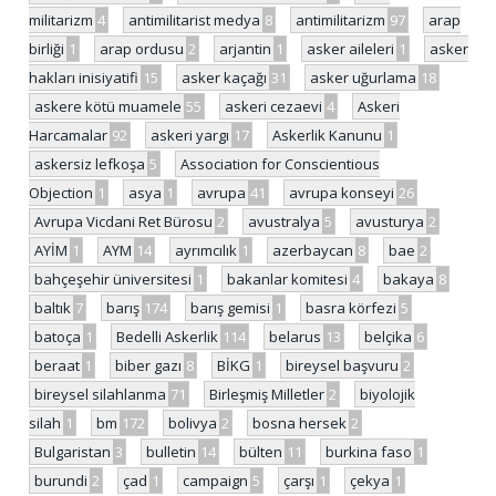
militarizm
4
antimilitarist medya
8
antimilitarizm
97
arap
birliği
1
arap ordusu
2
arjantin
1
asker aileleri
1
asker
hakları inisiyatifi
15
asker kaçağı
31
asker uğurlama
18
askere kötü muamele
55
askeri cezaevi
4
Askeri
Harcamalar
92
askeri yargı
17
Askerlik Kanunu
1
askersiz lefkoşa
5
Association for Conscientious
Objection
1
asya
1
avrupa
41
avrupa konseyi
26
Avrupa Vicdani Ret Bürosu
2
avustralya
5
avusturya
2
AYİM
1
AYM
14
ayrımcılık
1
azerbaycan
8
bae
2
bahçeşehir üniversitesi
1
bakanlar komitesi
4
bakaya
8
baltık
7
barış
174
barış gemisi
1
basra körfezi
5
batoça
1
Bedelli Askerlik
114
belarus
13
belçika
6
beraat
1
biber gazı
8
BİKG
1
bireysel başvuru
2
bireysel silahlanma
71
Birleşmiş Milletler
2
biyolojik
silah
1
bm
172
bolivya
2
bosna hersek
2
Bulgaristan
3
bulletin
14
bülten
11
burkina faso
1
burundi
2
çad
1
campaign
5
çarşı
1
çekya
1