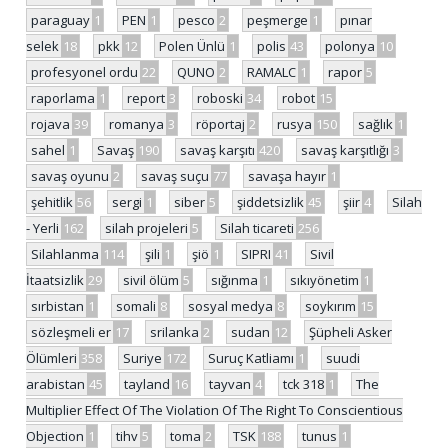
paraguay
1
PEN
1
pesco
2
peşmerge
1
pınar
selek
18
pkk
12
Polen Ünlü
1
polis
43
polonya
10
profesyonel ordu
22
QUNO
2
RAMALC
1
rapor
5
raporlama
1
report
3
roboski
34
robot
15
rojava
39
romanya
3
röportaj
2
rusya
150
sağlık
1
sahel
1
Savaş
190
savaş karşıtı
420
savaş karşıtlığı
3
savaş oyunu
2
savaş suçu
77
savaşa hayır
1
şehitlik
56
sergi
1
siber
5
şiddetsizlik
45
şiir
4
Silah
- Yerli
162
silah projeleri
5
Silah ticareti
256
Silahlanma
114
şili
1
şiö
1
SIPRI
41
Sivil
İtaatsizlik
29
sivil ölüm
5
sığınma
1
sıkıyönetim
1
sırbistan
1
somali
8
sosyal medya
8
soykırım
15
sözleşmeli er
17
srilanka
2
sudan
12
Şüpheli Asker
Ölümleri
358
Suriye
172
Suruç Katliamı
1
suudi
arabistan
45
tayland
16
tayvan
4
tck 318
1
The
Multiplier Effect Of The Violation Of The Right To Conscientious
Objection
1
tihv
5
toma
2
TSK
188
tunus
1