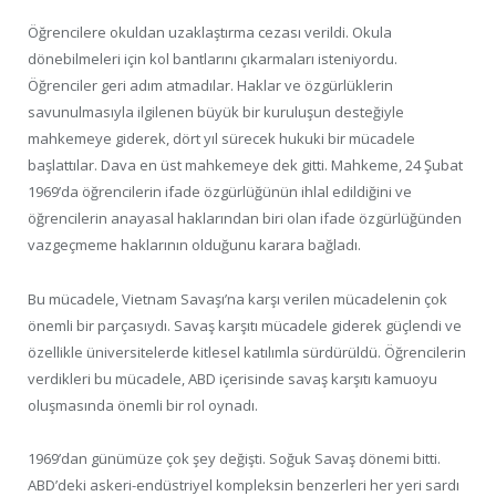
Öğrencilere okuldan uzaklaştırma cezası verildi. Okula
dönebilmeleri için kol bantlarını çıkarmaları isteniyordu.
Öğrenciler geri adım atmadılar. Haklar ve özgürlüklerin
savunulmasıyla ilgilenen büyük bir kuruluşun desteğiyle
mahkemeye giderek, dört yıl sürecek hukuki bir mücadele
başlattılar. Dava en üst mahkemeye dek gitti. Mahkeme, 24 Şubat
1969’da öğrencilerin ifade özgürlüğünün ihlal edildiğini ve
öğrencilerin anayasal haklarından biri olan ifade özgürlüğünden
vazgeçmeme haklarının olduğunu karara bağladı.
Bu mücadele, Vietnam Savaşı’na karşı verilen mücadelenin çok
önemli bir parçasıydı. Savaş karşıtı mücadele giderek güçlendi ve
özellikle üniversitelerde kitlesel katılımla sürdürüldü. Öğrencilerin
verdikleri bu mücadele, ABD içerisinde savaş karşıtı kamuoyu
oluşmasında önemli bir rol oynadı.
1969’dan günümüze çok şey değişti. Soğuk Savaş dönemi bitti.
ABD’deki askeri-endüstriyel kompleksin benzerleri her yeri sardı