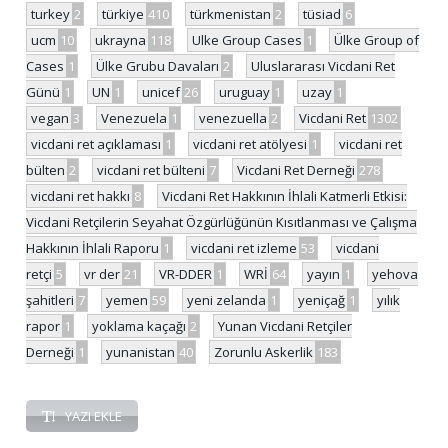
turkey
2
türkiye
410
türkmenistan
2
tüsiad
6
ucm
10
ukrayna
118
Ulke Group Cases
1
Ülke Group of
Cases
1
Ülke Grubu Davaları
2
Uluslararası Vicdani Ret
Günü
1
UN
1
unicef
26
uruguay
1
uzay
1
vegan
3
Venezuela
1
venezuella
2
Vicdani Ret
1302
vicdani ret açıklaması
1
vicdani ret atölyesi
1
vicdani ret
bülten
2
vicdani ret bülteni
7
Vicdani Ret Derneği
278
vicdani ret hakkı
8
Vicdani Ret Hakkının İhlali Katmerli Etkisi:
Vicdani Retçilerin Seyahat Özgürlüğünün Kısıtlanması ve Çalışma
Hakkının İhlali Raporu
1
vicdani ret izleme
53
vicdani
retçi
5
vr der
21
VR-DDER
1
WRİ
64
yayın
1
yehova
şahitleri
7
yemen
59
yeni zelanda
1
yeniçağ
1
yılık
rapor
1
yoklama kaçağı
2
Yunan Vicdani Retçiler
Derneği
1
yunanistan
40
Zorunlu Askerlik
183
YAZI EKLE