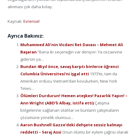
alınması çok daha kolay.
Kaynak:
Evrensel
Ayrıca Bakınız:
Muhammed Ali’nin Vicdani Ret Davası – Mehmet Ali
Başaran
“Bana iki seçeneğin var deniyor: Ya cezaevine
gidersin ya...
Bundan 48 yıl önce, savaş karşıtı binlerce öğrenci
Columbia Üniversitesi’ni işgal etti
1973’te, tam da
Amerikan ordusu Vietnam’dan kovulurken, New York
Times...
Ölümleri Durdurun! Hemen ateşkes! Pazarlık Yapın! –
Ann Wright (ABD’li Albay, istifa etti)
Çatışma
bölgelerine sağlanan silahlar ve bunların çatışmaların
çözümüne yönelik olumsuz...
Aaron Bushnell Gazze’deki dehşete sessiz kalmayı
reddetti – Seraj Assi
Onun ölümü bir eylem çağrısı olarak