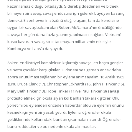
kazanılamaz olduğu ortadaydı. Giderek şiddetlenen ve bitmek
bilmeyen bir savaş, savaş endüstrisi için giderek büyüyen kazanç
demekti. Eisenhower’ın sözünü ettiği oluşum, tam da kendisine
uygun bir savaş bakanı olan Robert McNamara’nın öncülüğünde
savaşa her gün daha fazla yatırım yapılmasını sağladı. Vietnam’ı
kasıp kavuran savaş, sınır tanımayan militarizmin etkisiyle
Kamboçya ve Laos’a da yayıldı.
Askeri-endüstriyel kompleksin kışkırttığı savaşa, en başta gençler
ve hatta çocuklar karşı çıktılar. O dönem ses getiren ancak daha
sonra unutulması sağlanan bir eylemi anımsayalım. 16 Aralık 1965
günü Bruce Clark (17), Christopher Eckhardt (16), John F. Tinker (15),
Mary Beth Tinker (13), Hope Tinker (11) ve Paul Tinker (8) savaşı
protesto etmek için okula siyah kol bantları takarak gittiler. Okul
yönetimi bu eylemden önceden haberdar oldu ve eylemin önünü
kesmek için yeni bir yasak getirdi. Eylemci öğrenciler okula
geldiklerinde kollarındaki bantları çıkarmaları istendi. Öğrenciler
bunu reddettiler ve bu nedenle okula alınmadılar.