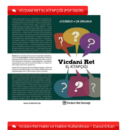
VİCDANİ RET EL KİTAPÇIĞI (PDF İNDİR)
Vicdani Ret Hakkı ve Hakkın Kullanılması – Davut Erkan