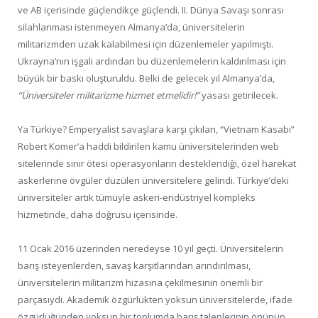
ve AB içerisinde güçlendikçe güçlendi. II. Dünya Savaşı sonrası
silahlanması istenmeyen Almanya’da, üniversitelerin
militarizmden uzak kalabilmesi için düzenlemeler yapılmıştı.
Ukrayna’nın işgali ardından bu düzenlemelerin kaldırılması için
büyük bir baskı oluşturuldu. Belki de gelecek yıl Almanya’da,
“Üniversiteler militarizme hizmet etmelidir!”
yasası getirilecek.
Ya Türkiye? Emperyalist savaşlara karşı çıkılan, “Vietnam Kasabı”
Robert Komer’a haddi bildirilen kamu üniversitelerinden web
sitelerinde sınır ötesi operasyonların desteklendiği, özel harekat
askerlerine övgüler düzülen üniversitelere gelindi. Türkiye’deki
üniversiteler artık tümüyle askeri-endüstriyel kompleks
hizmetinde, daha doğrusu içerisinde.
11 Ocak 2016 üzerinden neredeyse 10 yıl geçti. Üniversitelerin
barış isteyenlerden, savaş karşıtlarından arındırılması,
üniversitelerin militarizm hizasına çekilmesinin önemli bir
parçasıydı. Akademik özgürlükten yoksun üniversitelerde, ifade
özgürlüğünden yoksun bir toplumda barış taleplerinin önünün