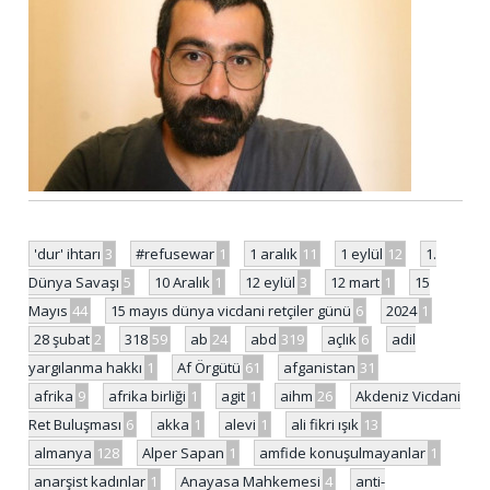
'dur' ihtarı
3
#refusewar
1
1 aralık
11
1 eylül
12
1.
Dünya Savaşı
5
10 Aralık
1
12 eylül
3
12 mart
1
15
Mayıs
44
15 mayıs dünya vicdani retçiler günü
6
2024
1
28 şubat
2
318
59
ab
24
abd
319
açlık
6
adil
yargılanma hakkı
1
Af Örgütü
61
afganistan
31
afrika
9
afrika birliği
1
agit
1
aihm
26
Akdeniz Vicdani
Ret Buluşması
6
akka
1
alevi
1
ali fikri ışık
13
almanya
128
Alper Sapan
1
amfide konuşulmayanlar
1
anarşist kadınlar
1
Anayasa Mahkemesi
4
anti-