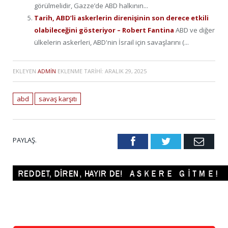
görülmelidir, Gazze’de ABD halkının...
Tarih, ABD’li askerlerin direnişinin son derece etkili
olabileceğini gösteriyor – Robert Fantina
ABD ve diğer
ülkelerin askerleri, ABD'nin İsrail için savaşlarını (...
EKLEYEN
ADMIN
EKLENME TARIHI:
ARALIK 29, 2025
abd
savaş karşıtı
PAYLAŞ.
Facebook
Twitter
Emai