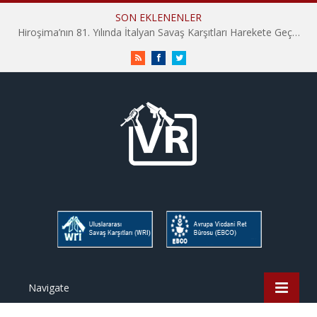
SON EKLENENLER
Hiroşima’nın 81. Yılında İtalyan Savaş Karşıtları Harekete Geçti: “Hatırlamak yeterli değil”
RSS
Facebook
Twitter
Navigate