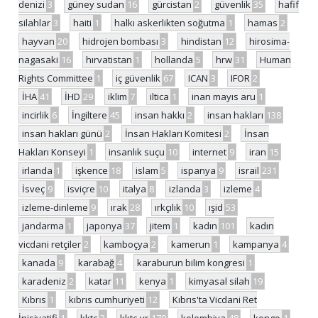
denizi
3
güney sudan
16
gürcistan
2
güvenlik
35
hafif
silahlar
3
haiti
1
halkı askerlikten soğutma
1
hamas
2
hayvan
20
hidrojen bombası
3
hindistan
12
hirosima-
nagasaki
16
hırvatistan
1
hollanda
5
hrw
31
Human
Rights Committee
1
iç güvenlik
67
ICAN
3
IFOR
2
İHA
41
İHD
29
iklim
7
iltica
1
inan mayıs aru
1
incirlik
6
İngiltere
45
insan hakkı
2
insan hakları
138
insan hakları günü
2
İnsan Hakları Komitesi
2
İnsan
Hakları Konseyi
1
insanlık suçu
10
internet
9
iran
15
irlanda
1
işkence
18
islam
5
ispanya
9
israil
231
İsveç
9
isviçre
10
italya
8
izlanda
3
izleme
4
izleme-dinleme
9
ırak
28
ırkçılık
10
ışid
53
jandarma
1
japonya
37
jitem
1
kadın
101
kadın
vicdani retçiler
2
kamboçya
2
kamerun
1
kampanya
4
kanada
9
karabağ
4
karaburun bilim kongresi
1
karadeniz
2
katar
11
kenya
1
kimyasal silah
19
Kıbrıs
1
kıbrıs cumhuriyeti
12
Kıbrıs'ta Vicdani Ret