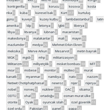
İnisiyatifi
1
kktc
3
kktc-vr
179
kolombiya
48
kongo
1
kontrgerilla
2
kore
49
korucu
30
kosova
1
kosta
rika
1
küba
2
küresel bak
1
Kürt
317
kurtuluş
günü
2
kuveyt
2
kuzey kutbu
4
lambdaistanbul
1
latin
amerika
1
ldp
1
letonya
1
lgbti
40
liberya
1
libya
11
litvanya
6
lübnan
3
macaristan
1
makedonya
1
malakanlar
3
mali
8
mayın
51
mazlumder
2
medya
25
Mehmet Erkin Ekren
1
meksika
1
Merve Arkun
1
Mesarvot
2
metin bayrak
2
MGK
9
mgsb
2
mhp
1
militarizasyon
1
Militarizm
123
milliyetçilik
7
misket bombası
10
MİT
12
mısır
16
mobese
1
monitor
1
mülteci
76
murat
kanatlı
21
myanmar
8
namibya
1
nato
107
nazizm
1
Netiwit Chotiphatphaisal
1
newroz
1
nijer
1
nijerya
8
nobel
9
norveç
3
nükleer
113
OAC
9
obama
2
ODTÜ
1
ohal
43
ortadoğu
15
osman murat ülke
2
otorite
1
Oyak
10
oyuncak silah
4
özel güvenlik
11
özel ordu
4
Pakistan
12
panel
1
papa
12