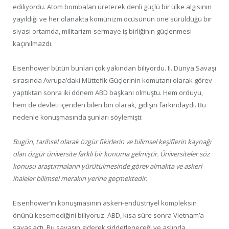
ediliyordu. Atom bombaları üretecek denli güçlü bir ülke algısının
yayıldığı ve her olanakta komünizm öcüsünün öne sürüldüğü bir
siyasi ortamda, militarizm-sermaye iş birliğinin güçlenmesi
kaçınılmazdı.
Eisenhower bütün bunları çok yakından biliyordu. II. Dünya Savaşı
sırasında Avrupa’daki Müttefik Güçlerinin komutanı olarak görev
yaptıktan sonra iki dönem ABD başkanı olmuştu. Hem orduyu,
hem de devleti içeriden bilen biri olarak, gidişin farkındaydı. Bu
nedenle konuşmasında şunları söylemişti:
Bugün, tarihsel olarak özgür fikirlerin ve bilimsel keşiflerin kaynağı
olan özgür üniversite farklı bir konuma gelmiştir. Üniversiteler söz
konusu araştırmaların yürütülmesinde görev almakta ve askeri
ihaleler bilimsel merakın yerine geçmektedir.
Eisenhower’ın konuşmasının askeri-endüstriyel kompleksin
önünü kesemediğini biliyoruz. ABD, kısa süre sonra Vietnam’a
savaş açtı. Bu savaşın giderek şiddetleneceği ve aslında