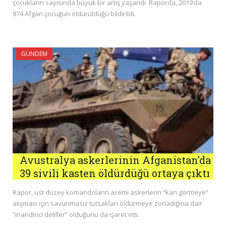
çocukların sayısında büyük bir artış yaşandı. Raporda, 2019’da
874 Afgan çocuğun öldürüldüğü bildirildi.
GÜNDEM
Avustralya askerlerinin Afganistan’da
39 sivili kasten öldürdüğü ortaya çıktı
Rapor, üst düzey komandoların acemi askerlerin “kan görmeye”
alışması için savunmasız tutsakları öldürmeye zorladığına dair
“inandırıcı deliller” olduğunu da işaret etti.