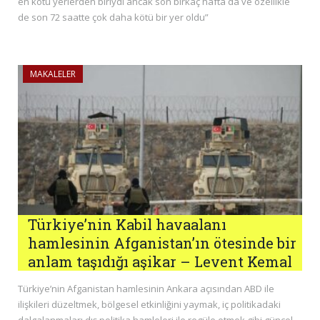
en kötü yerlerden biriydi ancak son birkaç hafta da ve özellikle
de son 72 saatte çok daha kötü bir yer oldu”
MAKALELER
Türkiye’nin Kabil havaalanı
hamlesinin Afganistan’ın ötesinde bir
anlam taşıdığı aşikar – Levent Kemal
Türkiye’nin Afganistan hamlesinin Ankara açısından ABD ile
ilişkileri düzeltmek, bölgesel etkinliğini yaymak, iç politikadaki
dalgalanmaları dış politika hamleleri ile regüle etmek gibi güncel