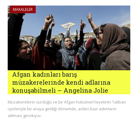
MAKALELER
Afgan kadınları barış
müzakerelerinde kendi adlarına
konuşabilmeli – Angelina Jolie
Müzakerelerin sürdüğü ve bir Afgan hükümet heyetinin Taliban
üyeleriyle bir araya geldiği dönemde, acilen bazı adımların
atılması gerekiyor.