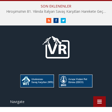
SON EKLENENLER
İHD İstanbul Şube Vicdani Ret Komisyonu: Vicdani Retçiler Olarak Destek İçin Buradayız!
RSS
Facebook
Twitter
Navigate