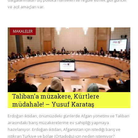
ve acil amaçları var.
MAKALELER
Taliban’a müzakere, Kürtlere
müdahale! – Yusuf Karataş
Erdoğan iktidarı, önümüzdeki günlerde Afgan yönetimi ve Taliban
arasındaki barış müzakerelerine ev sahipliği yapmaya
hazırlanıyor. Erdoğan iktidarı, Afganistan için istediği barış ve
istikrarı Türkiye ve bölge (Ortadoğu) için neden istemiyor?