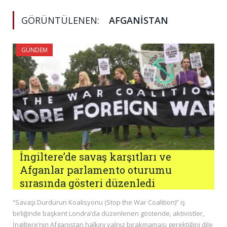
GÖRÜNTÜLENEN:
AFGANISTAN
GÜNDEM
İngiltere’de savaş karşıtları ve
Afganlar parlamento oturumu
sırasında gösteri düzenledi
“Savaşı Durdurun Koalisyonu (Stop the War Coalition)” iş
birliğinde başkent Londra’da düzenlenen gösteride, aktivistler,
İngiltere’nin Afganistan halkını yalnız bırakmaması gerektiğini dile