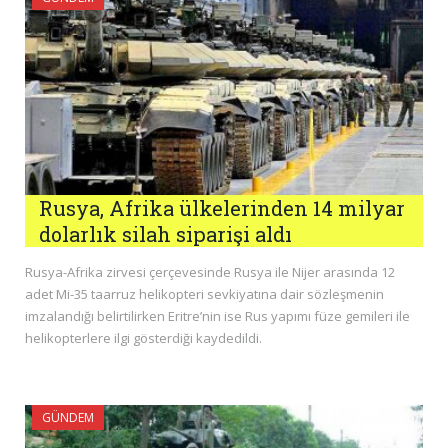
Rusya, Afrika ülkelerinden 14 milyar
dolarlık silah siparişi aldı
Rusya-Afrika zirvesi çerçevesinde Rusya ile Nijer arasında 12
adet Mi-35 taarruz helikopteri sevkiyatına dair sözleşmenin
imzalandığı belirtilirken Eritre’nin ise Rus yapımı füze gemileri ile
helikopterlere ilgi gösterdiği kaydedildi.
GÜNDEM