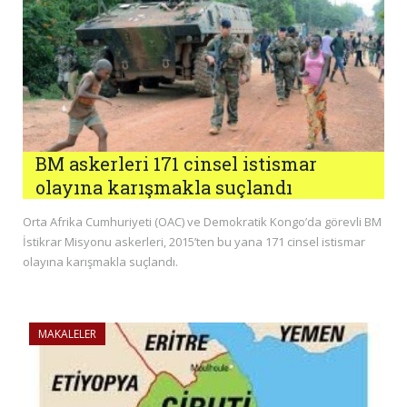
BM askerleri 171 cinsel istismar
olayına karışmakla suçlandı
Orta Afrika Cumhuriyeti (OAC) ve Demokratik Kongo’da görevli BM
İstikrar Misyonu askerleri, 2015’ten bu yana 171 cinsel istismar
olayına karışmakla suçlandı.
MAKALELER