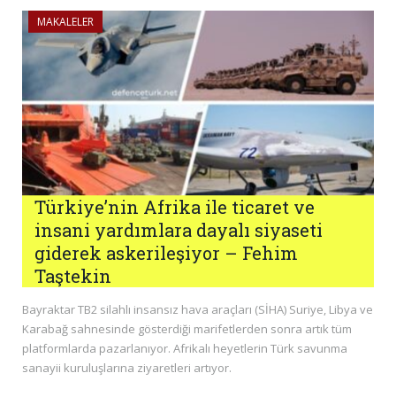
MAKALELER
Türkiye’nin Afrika ile ticaret ve
insani yardımlara dayalı siyaseti
giderek askerileşiyor – Fehim
Taştekin
Bayraktar TB2 silahlı insansız hava araçları (SİHA) Suriye, Libya ve
Karabağ sahnesinde gösterdiği marifetlerden sonra artık tüm
platformlarda pazarlanıyor. Afrikalı heyetlerin Türk savunma
sanayii kuruluşlarına ziyaretleri artıyor.