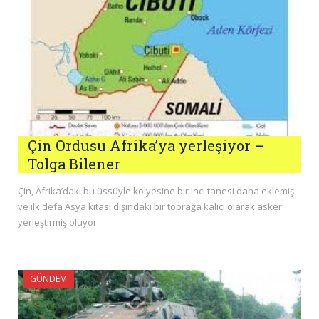
Çin Ordusu Afrika’ya yerleşiyor –
Tolga Bilener
Çin, Afrika’daki bu üssüyle kolyesine bir inci tanesi daha eklemiş
ve ilk defa Asya kıtası dışındaki bir toprağa kalıcı olarak asker
yerleştirmiş oluyor.
GÜNDEM