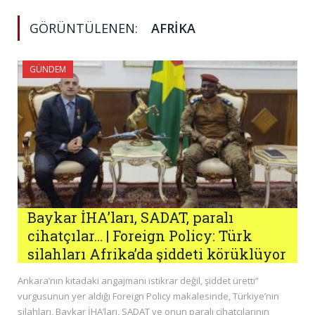
GÖRÜNTÜLENEN:
AFRIKA
GÜNDEM
Baykar İHA’ları, SADAT, paralı
cihatçılar… | Foreign Policy: Türk
silahları Afrika’da şiddeti körüklüyor
Ankara’nın kıtadaki angajmanı istikrar değil, şiddet üretti”
vurgusunun yer aldığı Foreign Policy makalesinde, Türkiye’nin
silahları, Baykar İHA’ları, SADAT ve onun paralı cihatçılarının