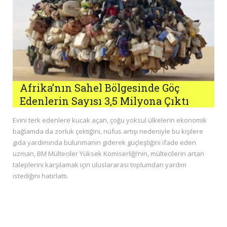
Afrika’nın Sahel Bölgesinde Göç
Edenlerin Sayısı 3,5 Milyona Çıktı
Evini terk edenlere kucak açan, çoğu yoksul ülkelerin ekonomik
bağlamda da zorluk çektiğini, nüfus artışı nedeniyle bu kişilere
gıda yardımında bulunmanın giderek güçleştiğini ifade eden
uzman, BM Mülteciler Yüksek Komiserliği’nin, mültecilerin artan
taleplerini karşılamak için uluslararası toplumdan yardım
istediğini hatırlattı.