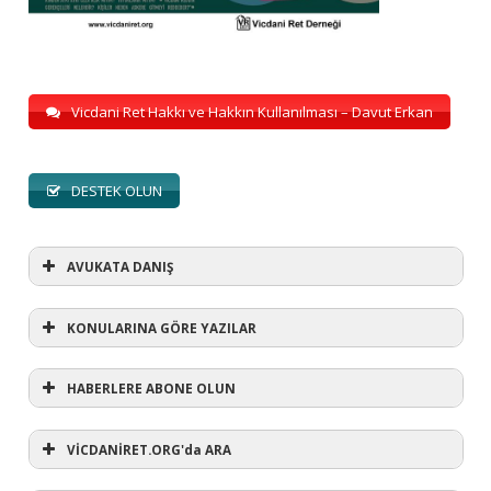
Vicdani Ret Hakkı ve Hakkın Kullanılması – Davut Erkan
DESTEK OLUN
AVUKATA DANIŞ
KONULARINA GÖRE YAZILAR
HABERLERE ABONE OLUN
KONULARINA GÖRE YAZILAR
AVUKATA DANIŞ
VİCDANİRET.ORG'da ARA