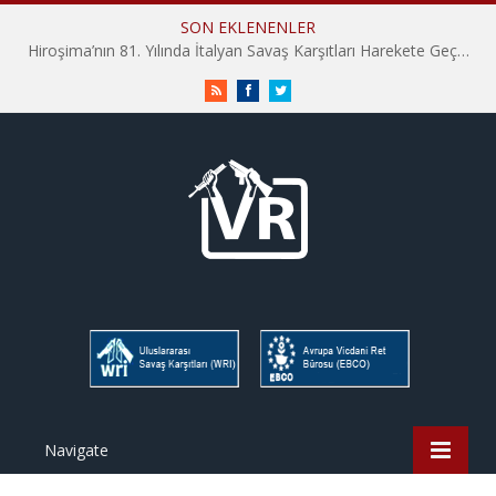
SON EKLENENLER
Hiroşima’nın 81. Yılında İtalyan Savaş Karşıtları Harekete Geçti: “Hatırlamak yeterli değil”
RSS
Facebook
Twitter
Navigate