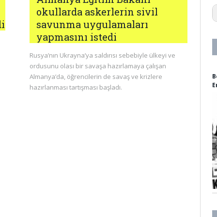
1
okullarda askerlerin sivil
1
di
savunma uygulamaları
1
1
yapmasını istedi
1
1
Rusya’nın Ukrayna’ya saldırısı sebebiyle ülkeyi ve
1
ordusunu olası bir savaşa hazırlamaya çalışan
1
B
Almanya’da, öğrencilerin de savaş ve krizlere
2
E
hazırlanması tartışması başladı.
3
2
a
a
a
a
a
af
A
ag
a
A
a
a
al