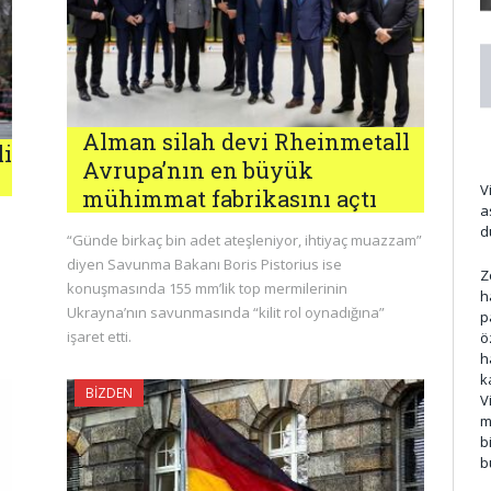
Alman silah devi Rheinmetall
li
Avrupa’nın en büyük
V
mühimmat fabrikasını açtı
a
d
“Günde birkaç bin adet ateşleniyor, ihtiyaç muazzam”
diyen Savunma Bakanı Boris Pistorius ise
Z
konuşmasında 155 mm’lik top mermilerinin
h
Ukrayna’nın savunmasında “kilit rol oynadığına”
p
işaret etti.
ö
h
k
BIZDEN
V
m
b
b