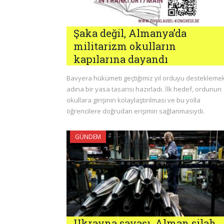
Şaka değil, Almanya’da
militarizm okulların
kapılarına dayandı
Bavyera hükümeti geçtiğimiz yıl orduyu destekleme
adına bir yasa tasarısı hazırladı. İlk hedef, ordunun
okullara girişinin kolaylaştırılması ve bu yolla
öğrencilere doğrudan erişimin sağlanmasıydı.
GÜNDEM
Ukrayna savaşı, Alman silah