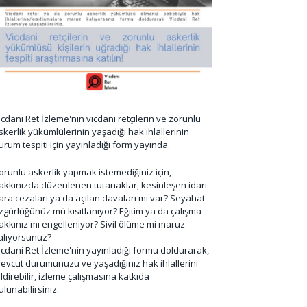
icdani Ret İzleme'nin vicdani retçilerin ve zorunlu
skerlik yükümlülerinin yaşadığı hak ihlallerinin
urum tespiti için yayınladığı form yayında.
orunlu askerlik yapmak istemediğiniz için,
akkınızda düzenlenen tutanaklar, kesinleşen idari
ara cezaları ya da açılan davaları mı var? Seyahat
zgürlüğünüz mü kısıtlanıyor? Eğitim ya da çalışma
akkınız mı engelleniyor? Sivil ölüme mi maruz
alıyorsunuz?
icdani Ret İzleme'nin yayınladığı formu doldurarak,
evcut durumunuzu ve yaşadığınız hak ihlallerini
ildirebilir, izleme çalışmasına katkıda
ulunabilirsiniz.