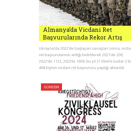
Almanya’da Vicdani Ret
Başvurularında Rekor Artış
Ukrayna’da 2022’de başlayan savaştan sonra, vicda
ret başvurularının arttığı belirtilerek 2021’de 209,
2022’de 1123, 2023’te 1609, bu yıl 31 Ekim’e kadar 2 b
468 kişinin vicdani ret başvurusu yaptığı aktarıldı.
GÜNDEM