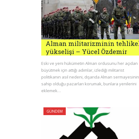
Alman militarizminin tehlike
yükselişi – Yücel Özdemir
Eski ve yeni hükümetin Alman ordusunu her açıdan
büyütmek için attığı adımlar, izlediği militarist
politikanın asıl nedeni, dışarıda Alman sermayesinin
sahip olduğu pazarları korumak, bunlara yenilerini
eklemek…
GÜNDEM