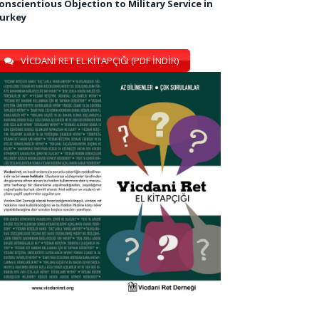
onscientious Objection to Military Service in
urkey
VİCDANİ RET EL KİTAPÇIĞI (PDF İNDİR)