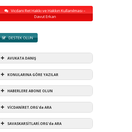
Vicdani Ret Hakkı ve Hakkın Kullanılması –
Davut Erkan
DESTEK OLUN
AVUKATA DANIŞ
KONULARINA GÖRE YAZILAR
HABERLERE ABONE OLUN
KONULARINA GÖRE YAZILAR
VİCDANİRET.ORG'da ARA
AVUKATA DANIŞ
(1)
SAVASKARSİTLARİ.ORG'da ARA
refusewar
(3)
ur' ihtarı