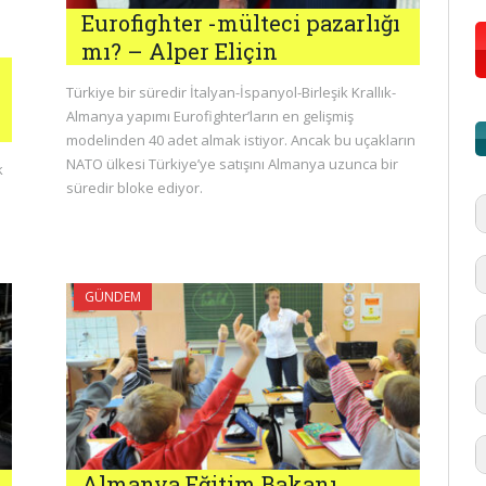
Eurofighter -mülteci pazarlığı
mı? – Alper Eliçin
Türkiye bir süredir İtalyan-İspanyol-Birleşik Krallık-
Almanya yapımı Eurofighter’ların en gelişmiş
modelinden 40 adet almak istiyor. Ancak bu uçakların
NATO ülkesi Türkiye’ye satışını Almanya uzunca bir
k
süredir bloke ediyor.
GÜNDEM
#
'd
Almanya Eğitim Bakanı