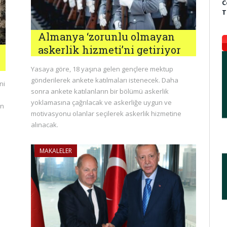
C
T
Almanya ‘zorunlu olmayan
askerlik hizmeti’ni getiriyor
Yasaya göre, 18 yaşına gelen gençlere mektup
gönderilerek ankete katılmaları istenecek. Daha
ni
sonra ankete katılanların bir bölümü askerlik
yoklamasına çağrılacak ve askerliğe uygun ve
in
motivasyonu olanlar seçilerek askerlik hizmetine
alınacak.
MAKALELER