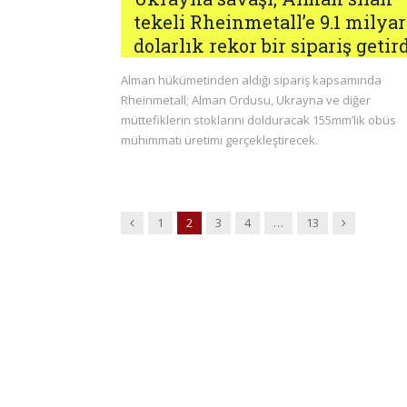
tekeli Rheinmetall’e 9.1 milyar
dolarlık rekor bir sipariş getir
Alman hükümetinden aldığı sipariş kapsamında
Rheinmetall; Alman Ordusu, Ukrayna ve diğer
müttefiklerin stoklarını dolduracak 155mm’lik obüs
mühimmatı üretimi gerçekleştirecek.
Previous
Next
1
2
3
4
…
13