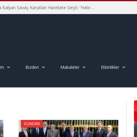
Hiroşima’nın 81. Yılında İtalyan Savaş Karşıtları Harekete Geçti: “Hatırlamak yeterli değil”
em
Bizden
Makaleler
Etkinlikler
GÜNDEM