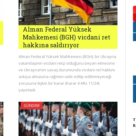
Alman Federal Yüksek
Mahkemesi (BGH) vicdani ret
hakkına saldırıyor
Alman Federal Yüksek Mahkemesi (BGH), bir Ukrayna
vatandaşının vicdani retçi olduğunu beyan etmesine
ve Ukrayna’nın savaş durumunda vicdani ret hakkını
askıya almasına rağmen iade edilip edilemeyeceği
sorusuna ilişkin bir karar (Karar 4 ARs 11/24)
yayınladı.
GÜNDEM
T
R