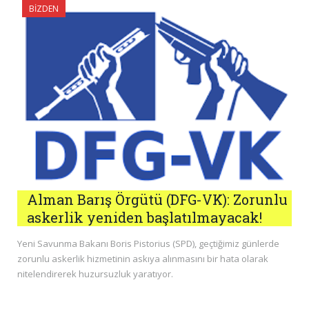
BIZDEN
Alman Barış Örgütü (DFG-VK): Zorunlu
askerlik yeniden başlatılmayacak!
Yeni Savunma Bakanı Boris Pistorius (SPD), geçtiğimiz günlerde
zorunlu askerlik hizmetinin askıya alınmasını bir hata olarak
nitelendirerek huzursuzluk yaratıyor.