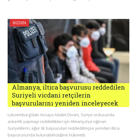
BIZDEN
Almanya, iltica başvurusu reddedilen
Suriyeli vicdani retçilerin
başvurularını yeniden inceleyecek
Lüksemburg’daki Avrupa Adalet Divanı, Suriye ordusunda
askerlik yapmayı reddettikleri için Almanya’ya sığınan
Suriyelilerin, eğer ilk başvuruları reddedilmişse yeniden iltica
başvurusunda bulunabileceğine hükmetti.