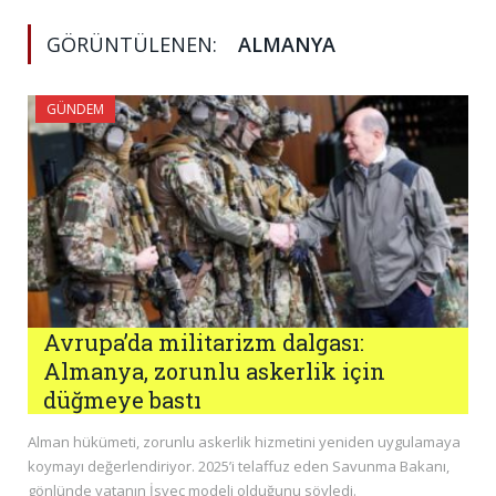
GÖRÜNTÜLENEN:
ALMANYA
GÜNDEM
Avrupa’da militarizm dalgası:
Almanya, zorunlu askerlik için
düğmeye bastı
Alman hükümeti, zorunlu askerlik hizmetini yeniden uygulamaya
koymayı değerlendiriyor. 2025’i telaffuz eden Savunma Bakanı,
gönlünde yatanın İsveç modeli olduğunu söyledi.