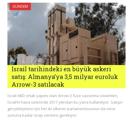
GÜNDEM
İsrail tarihindeki en büyük askeri
satış: Almanya’ya 3,5 milyar euroluk
Arrow-3 satılacak
İsrail-ABD ortak yapımı olan Arrow-3 füze savunma sistemleri,
İsrail’in hava üslerinde 2017 yılından bu yana kullanılıyor. Satışın
gerçekleşmesi için her iki ülkenin parlamentosunun da sene
sonuna kadar onay vermesi gerekiyor.