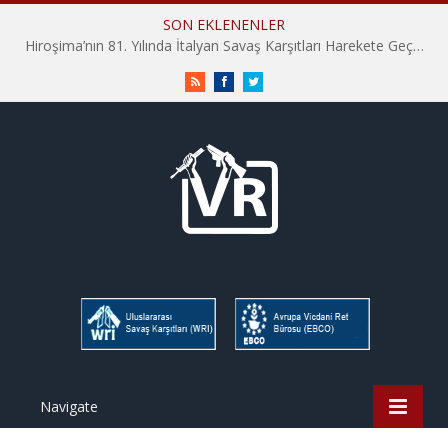
SON EKLENENLER
Hiroşima’nın 81. Yılında İtalyan Savaş Karşıtları Harekete Geçti: “Hatırlamak yeterli değil”
RSS
Facebook
Twitter
Navigate