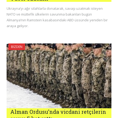
Ukrayna’yı ağır silahlarla donatarak, savaşı uzatmak isteyen
NATO ve müttefik ülkelerin savunma bakanları bugün
Almanya’nın Ramstein kasabasındaki ABD üssünde yeniden bir
araya geliyor.
BIZDEN
Alman Ordusu’nda vicdani retçilerin