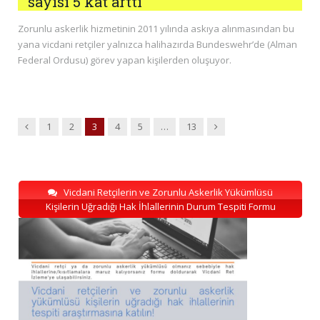
sayısı 5 kat arttı
Zorunlu askerlik hizmetinin 2011 yılında askıya alınmasından bu
yana vicdani retçiler yalnızca halihazırda Bundeswehr’de (Alman
Federal Ordusu) görev yapan kişilerden oluşuyor.
Previous
Next
1
2
3
4
5
…
13
Vicdani Retçilerin ve Zorunlu Askerlik Yükümlüsü
Kişilerin Uğradığı Hak İhlallerinin Durum Tespiti Formu