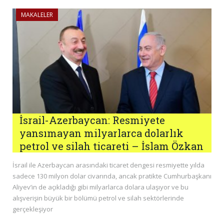
MAKALELER
İsrail-Azerbaycan: Resmiyete
yansımayan milyarlarca dolarlık
petrol ve silah ticareti – İslam Özkan
İsrail ile Azerbaycan arasındaki ticaret dengesi resmiyette yılda
sadece 130 milyon dolar civarında, ancak pratikte Cumhurbaşkanı
Aliyev’in de açıkladığı gibi milyarlarca dolara ulaşıyor ve bu
alışverişin büyük bir bölümü petrol ve silah sektörlerinde
gerçekleşiyor