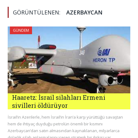
GÖRÜNTÜLENEN:
AZERBAYCAN
GÜNDEM
Haaretz: İsrail silahları Ermeni
sivilleri öldürüyor
İsrail’in Azerilerle, hem İsrail’in İran’a karşı yürüttüğü savaştan
hem de ihtiyaç duyduğu petrolün önemli bir kısmını
Azerbaycan’dan satın almasından kaynaklanan, milyarlarca
dolarlık silah anlaşmalarını içeren stratejik bir ilişkisi var.