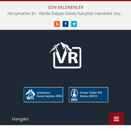
SON EKLENENLER
Hiroşima’nın 81. Yılında İtalyan Savaş Karşıtları Harekete Geçti: “Hatırlamak yeterli değil”
RSS
Facebook
Twitter
Navigate