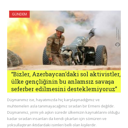
GÜNDEM
“Bizler, Azerbaycan’daki sol aktivistler,
ülke gençliğinin bu anlamsız savaşa
seferber edilmesini desteklemiyoruz”
Düşmanımız ise, hayatımızda hiç karşılaşmadığımız ve
muhtemelen asla tanımayacağımız sıradan bir Ermeni değildir.
Düşmanımız, yirmi yılı aşkın süredir ülkemizin kaynaklarını olduğu
kadar sıradan insanları da kendi çıkarları için sömüren ve
yoksullaştıran iktidardaki isimleri belli olan kişilerdir.