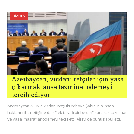
BIZDEN
Azerbaycan, vicdani retçiler için yasa
çıkarmaktansa tazminat ödemeyi
tercih ediyor
Azerbaycan AİHM’e vicdani retçi iki Yehova Şahidi’nin insan
haklarını ihlal ettiğine dair “tek taraflı bir beyan” sunarak tazminat
ve yasal masraflar ödemeyi teklif etti. AİHM de bunu kabul etti.