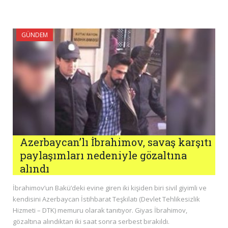
GÜNDEM
Azerbaycan’lı İbrahimov, savaş karşıtı
paylaşımları nedeniyle gözaltına
alındı
İbrahimov’un Bakü’deki evine giren iki kişiden biri sivil giyimli ve
kendisini Azerbaycan İstihbarat Teşkilatı (Devlet Tehlikesizlik
Hizmeti – DTK) memuru olarak tanıtıyor. Giyas İbrahimov,
gözaltına alındıktan iki saat sonra serbest bırakıldı.