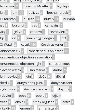
ilahlanma
71
Birleşmiş Milletler
2
biyolojik
ilah
1
bm
172
bolivya
2
bosna hersek
2
Bulgaristan
3
bulletin
14
bülten
11
burkina
aso
1
burundi
2
çad
1
campaign
5
çarşı
1
çekya
1
cezaevi
1
cezaevleri
6
chp
1
çin
35
çınar koçgiri doğan
3
CO
1
CO Watch
2
çocuk
150
Çocuk askerler
45
connection e.V
7
conscientious objection
16
conscientious objection association
5
conscientious objection right
1
conscientious
bjection watch
9
Danimarka
6
darbe
76
derin devlet
10
din
3
doğa
10
dövizli
skerlik
7
dünya barış günü
1
dünya vicdani
etçiler günü
2
dürzi vicdani retçi
3
duyuru
1
e-devlet
1
ebco
64
ebola
1
eğitim
ayiatı
1
ekoloji
3
emek örgütleri
1
eritre
1
erkeklik
18
ermeni
5
ermenistan
5