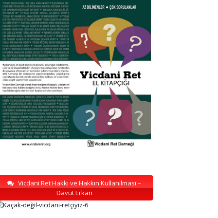
Vicdani Ret Hakkı ve Hakkın Kullanılması –
Davut Erkan