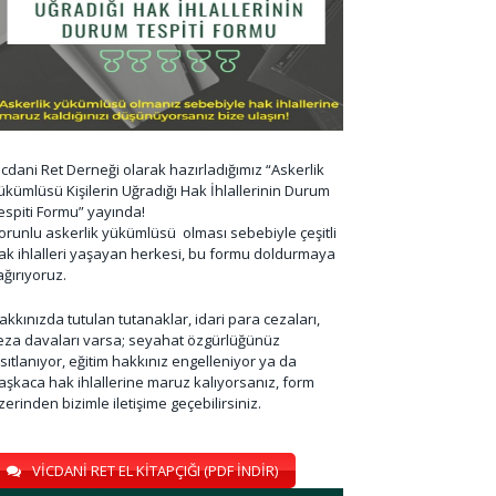
icdani Ret Derneği olarak hazırladığımız “Askerlik
ükümlüsü Kişilerin Uğradığı Hak İhlallerinin Durum
espiti Formu” yayında!
orunlu askerlik yükümlüsü olması sebebiyle çeşitli
ak ihlalleri yaşayan herkesi, bu formu doldurmaya
ağırıyoruz.
akkınızda tutulan tutanaklar, idari para cezaları,
eza davaları varsa; seyahat özgürlüğünüz
ısıtlanıyor, eğitim hakkınız engelleniyor ya da
aşkaca hak ihlallerine maruz kalıyorsanız, form
zerinden bizimle iletişime geçebilirsiniz.
VİCDANİ RET EL KİTAPÇIĞI (PDF İNDİR)