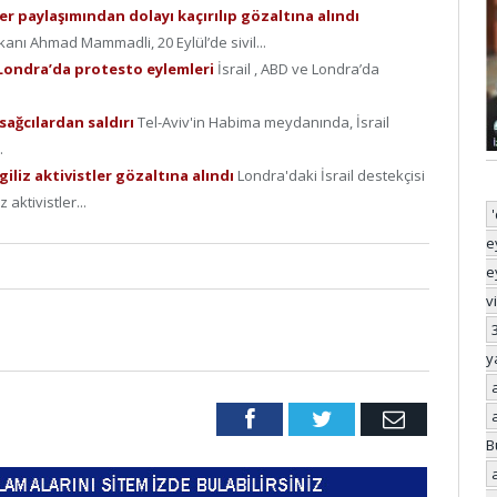
er paylaşımından dolayı kaçırılıp gözaltına alındı
nı Ahmad Mammadli, 20 Eylül’de sivil...
e Londra’da protesto eylemleri
İsrail , ABD ve Londra’da
 sağcılardan saldırı
Tel-Aviv'in Habima meydanında, İsrail
.
ngiliz aktivistler gözaltına alındı
Londra'daki İsrail destekçisi
aktivistler...
e
e
v
y
Facebook
Twitter
Email
B