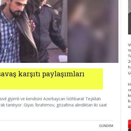
V
Y
T
Z
h
savaş karşıtı paylaşımları
ç
ı
H
c
k
sivil giyimli ve kendisini Azerbaycan İstihbarat Teşkilatı
b
k tanıtıyor. Giyas İbrahimov, gözaltına alındıktan iki saat
ü
GÜNDEM