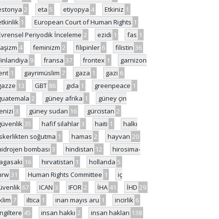
estonya
2
eta
5
etiyopya
4
Etkiniz
1
etkinlik
1
European Court of Human Rights
1
Evrensel Periyodik İnceleme
2
ezidi
1
fas
1
faşizm
4
feminizm
2
filipinler
6
filistin
36
Finlandiya
9
fransa
37
frontex
1
garnizon
ent
1
gayrimüslim
7
gaza
1
gazi
6
gazze
13
GBT
86
gıda
1
greenpeace
1
guatemala
2
güney afrika
1
güney çin
enizi
3
güney sudan
16
gürcistan
2
güvenlik
35
hafif silahlar
3
haiti
1
halkı
skerlikten soğutma
1
hamas
2
hayvan
20
hidrojen bombası
3
hindistan
12
hirosima-
agasaki
16
hırvatistan
1
hollanda
5
hrw
31
Human Rights Committee
1
iç
üvenlik
67
ICAN
3
IFOR
2
İHA
41
İHD
29
iklim
7
iltica
1
inan mayıs aru
1
incirlik
6
İngiltere
45
insan hakkı
2
insan hakları
138