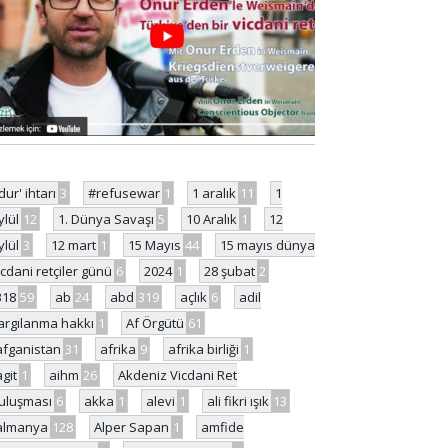
'dur' ihtarı
3
#refusewar
1
1 aralık
11
1
ylül
12
1. Dünya Savaşı
5
10 Aralık
1
12
ylül
3
12 mart
1
15 Mayıs
44
15 mayıs dünya
icdani retçiler günü
6
2024
1
28 şubat
2
318
59
ab
24
abd
319
açlık
6
adil
argılanma hakkı
1
Af Örgütü
61
afganistan
31
afrika
9
afrika birliği
1
agit
1
aihm
26
Akdeniz Vicdani Ret
uluşması
6
akka
1
alevi
1
ali fikri ışık
13
almanya
128
Alper Sapan
1
amfide