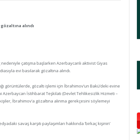
 gözaltına alındı
nedeniyle çatışma başlarken Azerbaycanlı aktivist Giyas
iasıyla evi basılarak gözaltına alındı.
 görüntülerde, gözaltı işlemi için İbrahimov’un Bakü’deki evine
sini Azerbaycan İstihbarat Teşkilatı (Devlet Tehlikesizlik Hizmeti –
kişiler, İbrahimov’a gözaltına alınma gerekçesini söylemeyi
adaki savaş karşıtı paylaşımları hakkında ‘birkaç kişinin’