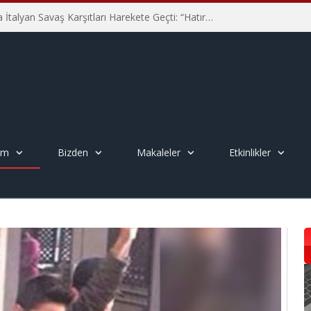
Hiroşima’nın 81. Yılında İtalyan Savaş Karşıtları Harekete Geçti: “Hatırlamak yeterli değil”
em
Bizden
Makaleler
Etkinlikler