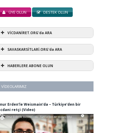
ÜYE OLUN
DESTEK OLUN
VİCDANİRET.ORG'da ARA
SAVASKARSİTLARİ.ORG'da ARA
HABERLERE ABONE OLUN
VIDEOLARIMIZ
nur Erden’le Weismain’da – Türkiye’den bir
icdani retçi (Video)