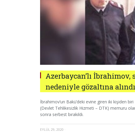
Azerbaycan’lı İbrahimov, 
nedeniyle gözaltına alınd
İbrahimov’un Bakü’deki evine giren iki kişiden biri 
(Devlet Tehlikesizlik Hizmeti – DTK) memuru olara
sonra serbest bırakıldı.
EYLÜL 29, 2020
·