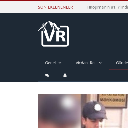
SON EKLENENLER
Genel
Vicdani Ret
Günd