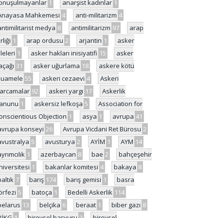
onuşulmayanlar
1
anarşist kadınlar
1
Anayasa Mahkemesi
4
anti-militarizm
4
antimilitarist medya
8
antimilitarizm
97
arap
rliği
1
arap ordusu
2
arjantin
1
asker
ileleri
1
asker hakları inisiyatifi
15
asker
açağı
31
asker uğurlama
18
askere kötü
uamele
55
askeri cezaevi
4
Askeri
arcamalar
92
askeri yargı
17
Askerlik
anunu
1
askersiz lefkoşa
5
Association for
onscientious Objection
1
asya
1
avrupa
41
avrupa konseyi
26
Avrupa Vicdani Ret Bürosu
2
avustralya
5
avusturya
2
AYİM
1
AYM
14
ayrımcılık
1
azerbaycan
8
bae
2
bahçeşehir
niversitesi
1
bakanlar komitesi
4
bakaya
8
baltık
7
barış
174
barış gemisi
1
basra
örfezi
5
batoça
1
Bedelli Askerlik
114
belarus
13
belçika
6
beraat
1
biber gazı
8
BİKG
1
bireysel başvuru
2
bireysel