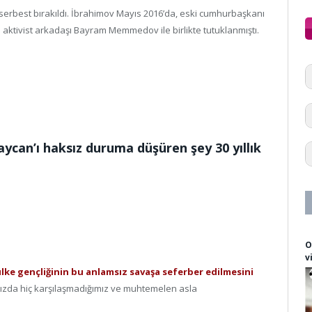
 serbest bırakıldı. İbrahimov Mayıs 2016’da, eski cumhurbaşkanı
a aktivist arkadaşı Bayram Memmedov ile birlikte tutuklanmıştı.
aycan’ı haksız duruma düşüren şey 30 yıllık
O
v
 ülke gençliğinin bu anlamsız savaşa seferber edilmesini
ızda hiç karşılaşmadığımız ve muhtemelen asla