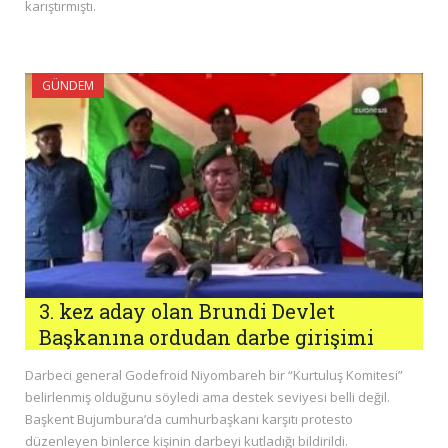
karıştırmıştı.
GÜNDEM
3. kez aday olan Brundi Devlet
Başkanına ordudan darbe girişimi
Darbeci general Godefroid Niyombareh bir “Kurtuluş Komitesi”
belirlenmiş olduğunu söyledi ama destek seviyesi belli değil.
Başkent Bujumbura’da cumhurbaşkanı karşıtı protesto
düzenleyen binlerce kişinin darbeyi kutladığı bildirildi.