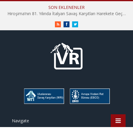
SON EKLENENLER
Hiroşima’nın 81. Yılında İtalyan Savaş Karşıtları Harekete Geçti: “Hatırlamak yeterli değil”
RSS
Facebook
Twitter
Navigate