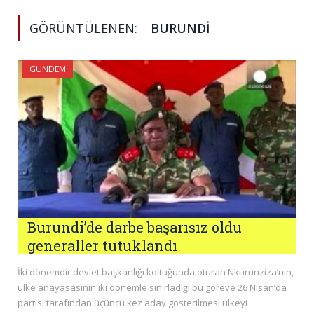
GÖRÜNTÜLENEN:
BURUNDI
GÜNDEM
Burundi’de darbe başarısız oldu
generaller tutuklandı
İki dönemdir devlet başkanlığı koltuğunda oturan Nkurunziza’nın,
ülke anayasasının iki dönemle sınırladığı bu göreve 26 Nisan’da
partisi tarafından üçüncü kez aday gösterilmesi ülkeyi