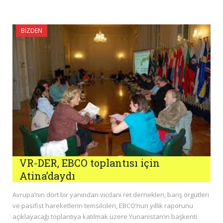
BIZDEN
VR-DER, EBCO toplantısı için
Atina’daydı
Avrupa’nın dört bir yanından vicdani ret dernekleri, barış örgütleri
ve pasifist hareketlerin temsilcileri, EBCO’nun yıllık raporunu
açıklayacağı toplantıya katılmak üzere Yunanistan’ın başkenti