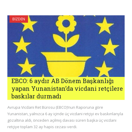
BIZDEN
EBCO: 6 aydır AB Dönem Başkanlığı
yapan Yunanistan’da vicdani retçilere
baskılar durmadı
Avrupa Vicdani Ret Bürosu (EBCO)’nun Raporuna göre
Yunanistan, yalnızca 6 ay içinde üç vicdani retçiyi ev baskınlarıyla
gözaltına aldı, önceden açılmış davası süren başka üç vicdani
retçiye toplam 32 ay hapis cezası verdi.