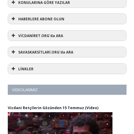
KONULARINA GÖRE YAZILAR
HABERLERE ABONE OLUN
KONULARINA GÖRE YAZILAR
AVUKATA DANIŞ
VİCDANİRET.ORG'da ARA
(1)
SAVASKARSİTLARİ.ORG'da ARA
#refusewar
(3)
'dur' ihtarı
(11)
1 aralık
LİNKLER
(12)
1 eylül
(5)
1. Dünya Savaşı
(1)
10 Aralık
(3)
12 eylül
VİDEOLARIMIZ
(1)
12 mart
(44)
15 Mayıs
(6)
15 mayıs dünya vicdani retçiler günü
Vicdani Retçilerin Gözünden 15 Temmuz (Video)
(2)
28 şubat
(59)
318
(1)
2024
(24)
ab
(319)
abd