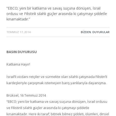
“EBCO; yeni bir katliama ve savaş suçuna dönüşen, İsrail
ordusu ve Filistinli silahlı güçler arasında ki çatışmayı şiddetle
kınamaktadır.”
TEMMUZ 17, 2014
·
BIZDEN
,
DUYURULAR
BASIN DUYURUSU
Katliama Hayır!
İsrail’li vicdani retçiler ve sürmekte olan silahlı çatışmada Filistin’li
kardeşleriyle çarpışmak istemeyen barış yanlılarıyla dayanışma.
Brüksel, 16 Temmuz 2014
“EBCO; yeni bir katliama ve savaş suçuna dönüşen, İsrail ordusu
ve Filistinli silahlı güçler arasında ki çatışmayı şiddetle
kınamaktadır. Here iki taraf; bitmek bilmez şiddeti, ölümleri, dinsel