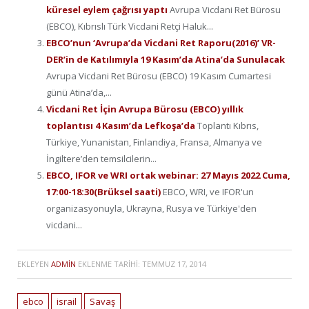
küresel eylem çağrısı yaptı
Avrupa Vicdani Ret Bürosu
(EBCO), Kıbrıslı Türk Vicdani Retçi Haluk...
EBCO’nun ‘Avrupa’da Vicdani Ret Raporu(2016)’ VR-
DER’in de Katılımıyla 19 Kasım’da Atina’da Sunulacak
Avrupa Vicdani Ret Bürosu (EBCO) 19 Kasım Cumartesi
günü Atina’da,...
Vicdani Ret İçin Avrupa Bürosu (EBCO) yıllık
toplantısı 4 Kasım’da Lefkoşa’da
Toplantı Kıbrıs,
Türkiye, Yunanistan, Finlandiya, Fransa, Almanya ve
İngiltere’den temsilcilerin...
EBCO, IFOR ve WRI ortak webinar: 27 Mayıs 2022 Cuma,
17:00-18:30(Brüksel saati)
EBCO, WRI, ve IFOR'un
organizasyonuyla, Ukrayna, Rusya ve Türkiye'den
vicdani...
EKLEYEN
ADMIN
EKLENME TARIHI:
TEMMUZ 17, 2014
ebco
israil
Savaş