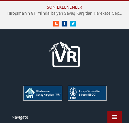
SON EKLENENLER
İHD İstanbul Şube Vicdani Ret Komisyonu: Vicdani Retçiler Olarak Destek İçin Buradayız!
RSS
Facebook
Twitter
Navigate