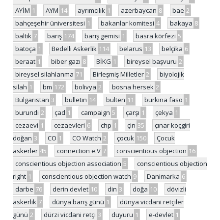
AYİM
1
AYM
14
ayrımcılık
1
azerbaycan
8
bae
2
bahçeşehir üniversitesi
1
bakanlar komitesi
4
bakaya
8
baltık
7
barış
174
barış gemisi
1
basra körfezi
5
batoça
1
Bedelli Askerlik
114
belarus
13
belçika
6
beraat
1
biber gazı
8
BİKG
1
bireysel başvuru
2
bireysel silahlanma
71
Birleşmiş Milletler
2
biyolojik
silah
1
bm
172
bolivya
2
bosna hersek
2
Bulgaristan
3
bulletin
14
bülten
11
burkina faso
1
burundi
2
çad
1
campaign
5
çarşı
1
çekya
1
cezaevi
1
cezaevleri
6
chp
1
çin
35
çınar koçgiri
doğan
3
CO
1
CO Watch
2
çocuk
150
Çocuk
askerler
45
connection e.V
7
conscientious objection
16
conscientious objection association
5
conscientious objection
right
1
conscientious objection watch
9
Danimarka
6
darbe
76
derin devlet
10
din
3
doğa
10
dövizli
askerlik
7
dünya barış günü
1
dünya vicdani retçiler
günü
2
dürzi vicdani retçi
3
duyuru
1
e-devlet
1