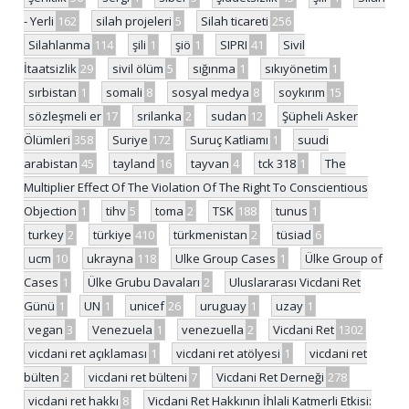
- Yerli
162
silah projeleri
5
Silah ticareti
256
Silahlanma
114
şili
1
şiö
1
SIPRI
41
Sivil
İtaatsizlik
29
sivil ölüm
5
sığınma
1
sıkıyönetim
1
sırbistan
1
somali
8
sosyal medya
8
soykırım
15
sözleşmeli er
17
srilanka
2
sudan
12
Şüpheli Asker
Ölümleri
358
Suriye
172
Suruç Katliamı
1
suudi
arabistan
45
tayland
16
tayvan
4
tck 318
1
The
Multiplier Effect Of The Violation Of The Right To Conscientious
Objection
1
tihv
5
toma
2
TSK
188
tunus
1
turkey
2
türkiye
410
türkmenistan
2
tüsiad
6
ucm
10
ukrayna
118
Ulke Group Cases
1
Ülke Group of
Cases
1
Ülke Grubu Davaları
2
Uluslararası Vicdani Ret
Günü
1
UN
1
unicef
26
uruguay
1
uzay
1
vegan
3
Venezuela
1
venezuella
2
Vicdani Ret
1302
vicdani ret açıklaması
1
vicdani ret atölyesi
1
vicdani ret
bülten
2
vicdani ret bülteni
7
Vicdani Ret Derneği
278
vicdani ret hakkı
8
Vicdani Ret Hakkının İhlali Katmerli Etkisi: