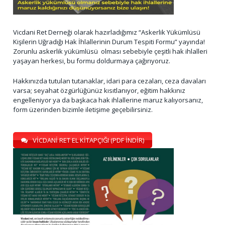
Vicdani Ret Derneği olarak hazırladığımız “Askerlik Yükümlüsü
Kişilerin Uğradığı Hak İhlallerinin Durum Tespiti Formu” yayında!
Zorunlu askerlik yükümlüsü olması sebebiyle çeşitli hak ihlalleri
yaşayan herkesi, bu formu doldurmaya çağırıyoruz.
Hakkınızda tutulan tutanaklar, idari para cezaları, ceza davaları
varsa; seyahat özgürlüğünüz kısıtlanıyor, eğitim hakkınız
engelleniyor ya da başkaca hak ihlallerine maruz kalıyorsanız,
form üzerinden bizimle iletişime geçebilirsiniz.
VİCDANİ RET EL KİTAPÇIĞI (PDF İNDİR)