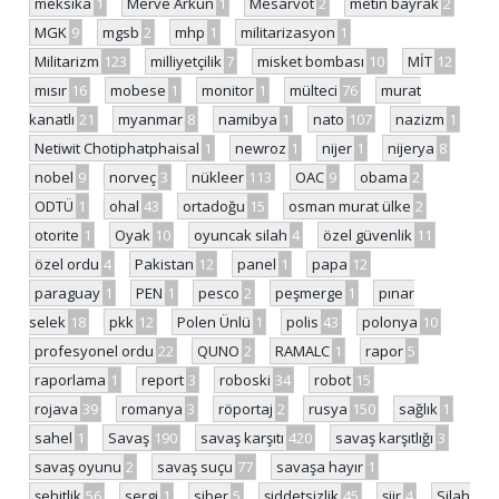
meksika
1
Merve Arkun
1
Mesarvot
2
metin bayrak
2
MGK
9
mgsb
2
mhp
1
militarizasyon
1
Militarizm
123
milliyetçilik
7
misket bombası
10
MİT
12
mısır
16
mobese
1
monitor
1
mülteci
76
murat
kanatlı
21
myanmar
8
namibya
1
nato
107
nazizm
1
Netiwit Chotiphatphaisal
1
newroz
1
nijer
1
nijerya
8
nobel
9
norveç
3
nükleer
113
OAC
9
obama
2
ODTÜ
1
ohal
43
ortadoğu
15
osman murat ülke
2
otorite
1
Oyak
10
oyuncak silah
4
özel güvenlik
11
özel ordu
4
Pakistan
12
panel
1
papa
12
paraguay
1
PEN
1
pesco
2
peşmerge
1
pınar
selek
18
pkk
12
Polen Ünlü
1
polis
43
polonya
10
profesyonel ordu
22
QUNO
2
RAMALC
1
rapor
5
raporlama
1
report
3
roboski
34
robot
15
rojava
39
romanya
3
röportaj
2
rusya
150
sağlık
1
sahel
1
Savaş
190
savaş karşıtı
420
savaş karşıtlığı
3
savaş oyunu
2
savaş suçu
77
savaşa hayır
1
şehitlik
56
sergi
1
siber
5
şiddetsizlik
45
şiir
4
Silah