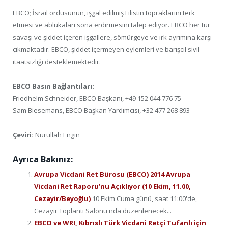
EBCO; İsrail ordusunun, işgal edilmiş Filistin topraklarını terk
etmesi ve ablukaları sona erdirmesini talep ediyor. EBCO her tür
savaşı ve şiddet içeren işgallere, sömürgeye ve ırk ayrımına karşı
çıkmaktadır. EBCO, şiddet içermeyen eylemleri ve barışcıl sivil
itaatsizliği desteklemektedir.
EBCO Basın Bağlantıları:
Friedhelm Schneider, EBCO Başkanı, +49 152 044 776 75
Sam Biesemans, EBCO Başkan Yardımcısı, +32 477 268 893
Çeviri:
Nurullah Engin
Ayrıca Bakınız:
Avrupa Vicdani Ret Bürosu (EBCO) 2014 Avrupa
Vicdani Ret Raporu’nu Açıklıyor (10 Ekim, 11.00,
Cezayir/Beyoğlu)
10 Ekim Cuma günü, saat 11:00'de,
Cezayir Toplantı Salonu'nda düzenlenecek...
EBCO ve WRI, Kıbrıslı Türk Vicdani Retçi Tufanlı için