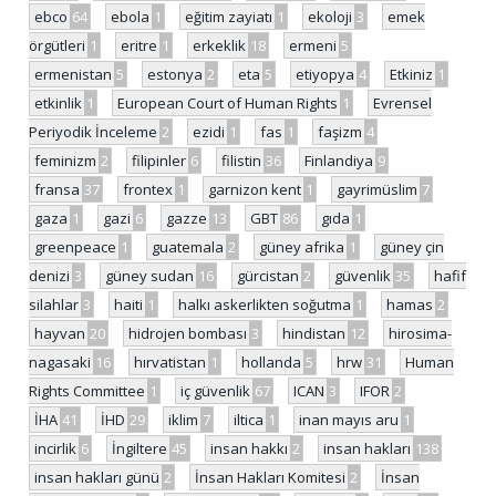
ebco
64
ebola
1
eğitim zayiatı
1
ekoloji
3
emek
örgütleri
1
eritre
1
erkeklik
18
ermeni
5
ermenistan
5
estonya
2
eta
5
etiyopya
4
Etkiniz
1
etkinlik
1
European Court of Human Rights
1
Evrensel
Periyodik İnceleme
2
ezidi
1
fas
1
faşizm
4
feminizm
2
filipinler
6
filistin
36
Finlandiya
9
fransa
37
frontex
1
garnizon kent
1
gayrimüslim
7
gaza
1
gazi
6
gazze
13
GBT
86
gıda
1
greenpeace
1
guatemala
2
güney afrika
1
güney çin
denizi
3
güney sudan
16
gürcistan
2
güvenlik
35
hafif
silahlar
3
haiti
1
halkı askerlikten soğutma
1
hamas
2
hayvan
20
hidrojen bombası
3
hindistan
12
hirosima-
nagasaki
16
hırvatistan
1
hollanda
5
hrw
31
Human
Rights Committee
1
iç güvenlik
67
ICAN
3
IFOR
2
İHA
41
İHD
29
iklim
7
iltica
1
inan mayıs aru
1
incirlik
6
İngiltere
45
insan hakkı
2
insan hakları
138
insan hakları günü
2
İnsan Hakları Komitesi
2
İnsan