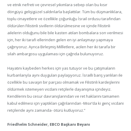
ve etnik nefreti ve çevresel yıkımlara sebep olan bu kısır
döngüyü gelişigüzel saldırılarla başlattılar. Tüm bu düşmanlıklara,
toplu cinayetlere ve özellikle çoğunluğu İsrail ordusu tarafından
öldürülen Filistinli sivillerin öldürülmesine ve içinde Filistinli
ailelerin olduğunu bile bile kasten atılan bombalara son verilmesi
için, her iki tarafı ellerinden gelen en iyi anlaşmayı yapmaya
çağırıyoruz. Ayrıca Birleşmiş Millletlere, acilen her iki tarafa bir
silah ambargosu uygulaması için çağrıda bulunuyoruz.
Hayatını kaybeden herkes için yas tutuyor ve bu çatışmaların
kurbanlarıyla aynı duyguları paylaşıyoruz. İsrailli barış yanlıları ile
özellikle bu savaşın bir parçası olmamak ve Filistinli kardeşlerini
öldürmek istemeyen vicdani retçilerle dayanışma içindeyiz.
Kendilerini bu cesur davranışlarından ve ret haklarını tamamen
kabul edilmesi için yaptıkları çağrılarından -Mısır’da ki genç vicdani
retçileride aynı zamanda- ötürü kutluyoruz.”
Friedhelm Schneider, EBCO Başkanı Beyanı