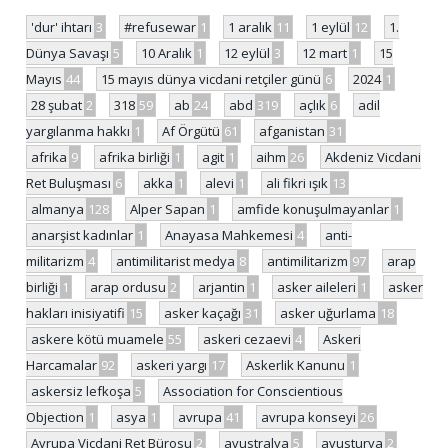
'dur' ihtarı
3
#refusewar
1
1 aralık
11
1 eylül
12
1.
Dünya Savaşı
5
10 Aralık
1
12 eylül
3
12 mart
1
15
Mayıs
44
15 mayıs dünya vicdani retçiler günü
6
2024
1
28 şubat
2
318
59
ab
24
abd
319
açlık
6
adil
yargılanma hakkı
1
Af Örgütü
61
afganistan
31
afrika
9
afrika birliği
1
agit
1
aihm
26
Akdeniz Vicdani
Ret Buluşması
6
akka
1
alevi
1
ali fikri ışık
13
almanya
128
Alper Sapan
1
amfide konuşulmayanlar
1
anarşist kadınlar
1
Anayasa Mahkemesi
4
anti-
militarizm
4
antimilitarist medya
8
antimilitarizm
97
arap
birliği
1
arap ordusu
2
arjantin
1
asker aileleri
1
asker
hakları inisiyatifi
15
asker kaçağı
31
asker uğurlama
18
askere kötü muamele
55
askeri cezaevi
4
Askeri
Harcamalar
92
askeri yargı
17
Askerlik Kanunu
1
askersiz lefkoşa
5
Association for Conscientious
Objection
1
asya
1
avrupa
41
avrupa konseyi
26
Avrupa Vicdani Ret Bürosu
2
avustralya
5
avusturya
2