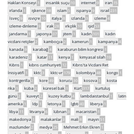
Hakları Konseyi
1
insanlık suçu
10
internet
9
iran
15
irlanda
1
işkence
18
islam
5
ispanya
9
israil
231
İsveç
9
isviçre
10
italya
8
izlanda
3
izleme
4
izleme-dinleme
9
ırak
28
ırkçılık
10
ışid
53
jandarma
1
japonya
37
jitem
1
kadın
101
kadın
vicdani retçiler
2
kamboçya
2
kamerun
1
kampanya
4
kanada
9
karabağ
4
karaburun bilim kongresi
1
karadeniz
2
katar
11
kenya
1
kimyasal silah
19
Kıbrıs
1
kıbrıs cumhuriyeti
12
Kıbrıs'ta Vicdani Ret
İnisiyatifi
1
kktc
3
kktc-vr
179
kolombiya
48
kongo
1
kontrgerilla
2
kore
49
korucu
30
kosova
1
kosta
rika
1
küba
2
küresel bak
1
Kürt
317
kurtuluş
günü
2
kuveyt
2
kuzey kutbu
4
lambdaistanbul
1
latin
amerika
1
ldp
1
letonya
1
lgbti
40
liberya
1
libya
11
litvanya
6
lübnan
3
macaristan
1
makedonya
1
malakanlar
3
mali
8
mayın
51
mazlumder
2
medya
25
Mehmet Erkin Ekren
1