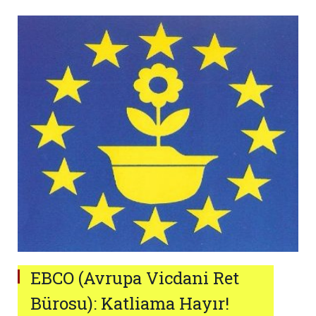
EBCO (Avrupa Vicdani Ret
Bürosu): Katliama Hayır!