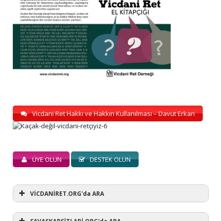
Vicdani Ret Hakkı ve Hakkın Kullanılması – Davut Erkan
ÜYE OLUN
DESTEK OLUN
VİCDANİRET.ORG'da ARA
SAVASKARSİTLARİ.ORG'da ARA