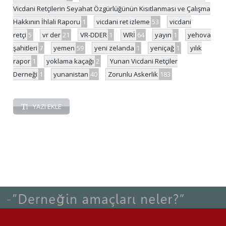
Vicdani Retçilerin Seyahat Özgürlüğünün Kısıtlanması ve Çalışma
Hakkının İhlali Raporu
1
vicdani ret izleme
53
vicdani
retçi
5
vr der
21
VR-DDER
1
WRİ
64
yayın
1
yehova
şahitleri
7
yemen
59
yeni zelanda
1
yeniçağ
1
yılık
rapor
1
yoklama kaçağı
2
Yunan Vicdani Retçiler
Derneği
1
yunanistan
40
Zorunlu Askerlik
183
YAZI EKLE