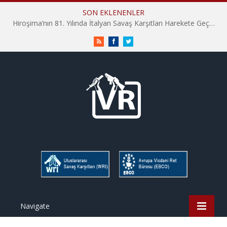
SON EKLENENLER
Hiroşima’nın 81. Yılında İtalyan Savaş Karşıtları Harekete Geçti: “Hatırlamak yeterli değil”
RSS
Facebook
Twitter
Navigate