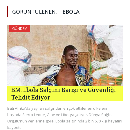
GÖRÜNTÜLENEN:
EBOLA
GÜNDEM
BM: Ebola Salgını Barışı ve Güvenliği
Tehdit Ediyor
Batı Afrika’da yayılan salgından en çok etkilenen ülkelerin
başında Sierra Leone, Gine ve Liberya geliyor. Dünya Sağlık
Örgütü’nün verilerine göre, Ebola salgınında 2 bin 630 kişi hayatını
kaybetti.