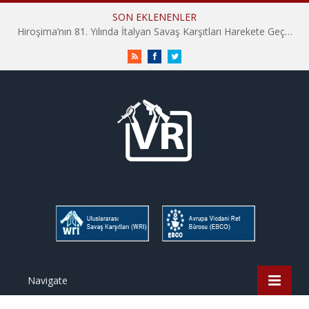
SON EKLENENLER
Hiroşima’nın 81. Yılında İtalyan Savaş Karşıtları Harekete Geçti: “Hatırlamak yeterli değil”
RSS
Facebook
Twitter
Navigate