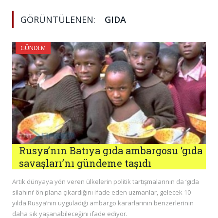
GÖRÜNTÜLENEN:
GIDA
GÜNDEM
Rusya’nın Batıya gıda ambargosu ‘gıda
savaşları’nı gündeme taşıdı
Artık dünyaya yön veren ülkelerin politik tartışmalarının da ‘gıda
silahını’ ön plana çıkardığını ifade eden uzmanlar, gelecek 10
yılda Rusya’nın uyguladığı ambargo kararlarının benzerlerinin
daha sık yaşanabileceğini ifade ediyor.