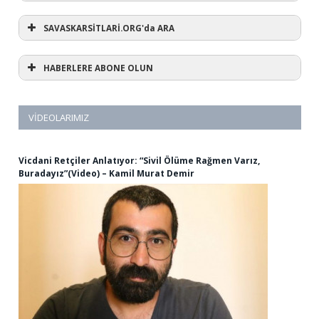
SAVASKARSİTLARİ.ORG'da ARA
HABERLERE ABONE OLUN
VIDEOLARIMIZ
Vicdani Retçiler Anlatıyor: “Sivil Ölüme Rağmen Varız,
Buradayız”(Video) – Kamil Murat Demir