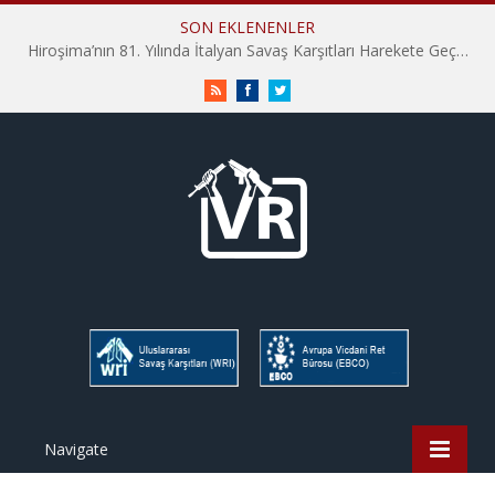
SON EKLENENLER
Hiroşima’nın 81. Yılında İtalyan Savaş Karşıtları Harekete Geçti: “Hatırlamak yeterli değil”
RSS
Facebook
Twitter
Navigate