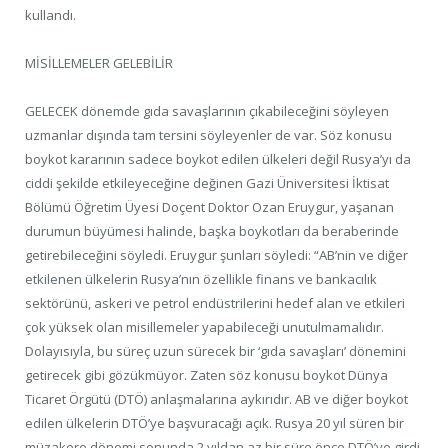
kullandı.
MİSİLLEMELER GELEBİLİR
GELECEK dönemde gıda savaşlarının çıkabileceğini söyleyen
uzmanlar dışında tam tersini söyleyenler de var. Söz konusu
boykot kararının sadece boykot edilen ülkeleri değil Rusya’yı da
ciddi şekilde etkileyeceğine değinen Gazi Üniversitesi İktisat
Bölümü Öğretim Üyesi Doçent Doktor Ozan Eruygur, yaşanan
durumun büyümesi halinde, başka boykotları da beraberinde
getirebileceğini söyledi. Eruygur şunları söyledi: “AB’nin ve diğer
etkilenen ülkelerin Rusya’nın özellikle finans ve bankacılık
sektörünü, askeri ve petrol endüstrilerini hedef alan ve etkileri
çok yüksek olan misillemeler yapabileceği unutulmamalıdır.
Dolayısıyla, bu süreç uzun sürecek bir ‘gıda savaşları’ dönemini
getirecek gibi gözükmüyor. Zaten söz konusu boykot Dünya
Ticaret Örgütü (DTÖ) anlaşmalarına aykırıdır. AB ve diğer boykot
edilen ülkelerin DTÖ’ye başvuracağı açık. Rusya 20 yıl süren bir
müzakere dönemi sonunda 2 yıldan az bir süre önce DTÖ’ye girdi.