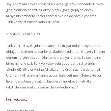
söyledi: “Gıda savaşlarının çıkabileceği gelecek dönemde Türkiye
gıda alanında önemli bir aktör olarak göze çarpıyor. Ancak
Rusya’nın ambargo kararı sonrası Avrupa’da hamle yaparsa
Türkiye zor durumda kalabilir” dedi.
STANDART GEREKİYOR
Türkiye’nin 6 aylık gıda ihracatının 7.2 milyar dolar seviyelerinde
olduğunu belirten uzmanlar şu ifadeleri kullandı: “Geçen yılın aynı
dönemine göre yüzde 10’luk artış oranı yakalandı. Bu sevindirici
bir gelişme. Ancak Türkiye kolay yolu seçip daha rahat ürün
gönderdiği ülkeler yerine AB ülkelerine ürün satmayı denemeli.
Ürünlerini AB standartlarına uygun hale getirmeli. Gelecekte bu
tip ambargoların olacağını düşünerek hareket etmeli. Aksi
takdirde elimizdeki pazarları da kaybedebiliriz.”
hurriyet.com.tr