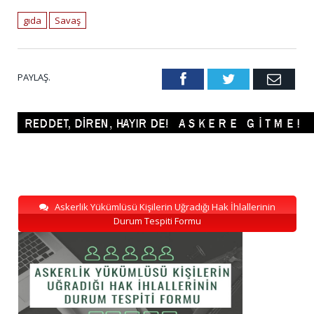
gıda
Savaş
PAYLAŞ.
Facebook
Twitter
Emai
Askerlik Yükümlüsü Kişilerin Uğradığı Hak İhlallerinin
Durum Tespiti Formu