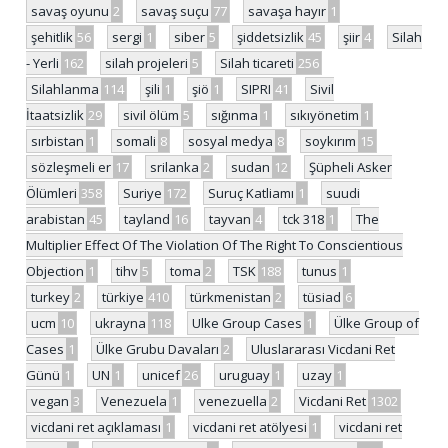
savaş oyunu
2
savaş suçu
77
savaşa hayır
1
şehitlik
56
sergi
1
siber
5
şiddetsizlik
45
şiir
4
Silah
- Yerli
162
silah projeleri
5
Silah ticareti
256
Silahlanma
114
şili
1
şiö
1
SIPRI
41
Sivil
İtaatsizlik
29
sivil ölüm
5
sığınma
1
sıkıyönetim
1
sırbistan
1
somali
8
sosyal medya
8
soykırım
15
sözleşmeli er
17
srilanka
2
sudan
12
Şüpheli Asker
Ölümleri
358
Suriye
172
Suruç Katliamı
1
suudi
arabistan
45
tayland
16
tayvan
4
tck 318
1
The
Multiplier Effect Of The Violation Of The Right To Conscientious
Objection
1
tihv
5
toma
2
TSK
188
tunus
1
turkey
2
türkiye
410
türkmenistan
2
tüsiad
6
ucm
10
ukrayna
118
Ulke Group Cases
1
Ülke Group of
Cases
1
Ülke Grubu Davaları
2
Uluslararası Vicdani Ret
Günü
1
UN
1
unicef
26
uruguay
1
uzay
1
vegan
3
Venezuela
1
venezuella
2
Vicdani Ret
1302
vicdani ret açıklaması
1
vicdani ret atölyesi
1
vicdani ret