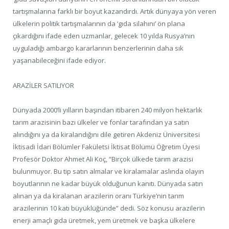
tartışmalarına farklı bir boyut kazandırdı. Artık dünyaya yön veren
ülkelerin politik tartışmalarının da ‘gıda silahını’ ön plana
çıkardığını ifade eden uzmanlar, gelecek 10 yılda Rusya’nın
uyguladığı ambargo kararlarının benzerlerinin daha sık
yaşanabileceğini ifade ediyor.
ARAZİLER SATILIYOR
Dünyada 2000’li yılların başından itibaren 240 milyon hektarlık
tarım arazisinin bazı ülkeler ve fonlar tarafından ya satın
alındığını ya da kiralandığını dile getiren Akdeniz Üniversitesi
İktisadi İdari Bölümler Fakületsi İktisat Bölümü Öğretim Üyesi
Profesör Doktor Ahmet Ali Koç, “Birçok ülkede tarım arazisi
bulunmuyor. Bu tip satın almalar ve kiralamalar aslında olayın
boyutlarının ne kadar büyük olduğunun kanıtı. Dünyada satın
alınan ya da kiralanan arazilerin oranı Türkiye’nin tarım
arazilerinin 10 katı büyüklüğünde” dedi. Söz konusu arazilerin
enerji amaçlı gıda üretmek, yem üretmek ve başka ülkelere