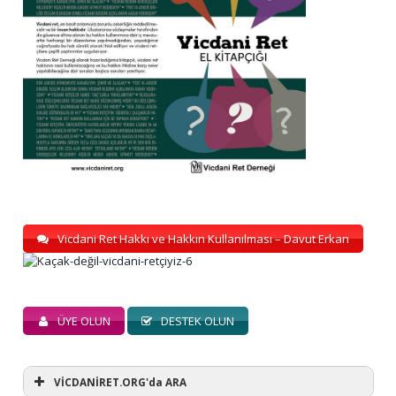
Vicdani Ret Hakkı ve Hakkın Kullanılması – Davut Erkan
ÜYE OLUN
DESTEK OLUN
VİCDANİRET.ORG'da ARA