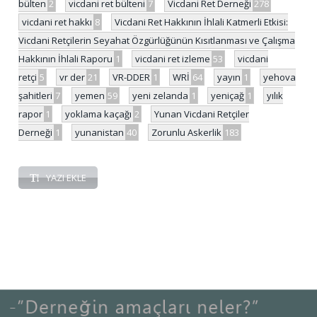
bülten
2
vicdani ret bülteni
7
Vicdani Ret Derneği
278
vicdani ret hakkı
8
Vicdani Ret Hakkının İhlali Katmerli Etkisi:
Vicdani Retçilerin Seyahat Özgürlüğünün Kısıtlanması ve Çalışma
Hakkının İhlali Raporu
1
vicdani ret izleme
53
vicdani
retçi
5
vr der
21
VR-DDER
1
WRİ
64
yayın
1
yehova
şahitleri
7
yemen
59
yeni zelanda
1
yeniçağ
1
yılık
rapor
1
yoklama kaçağı
2
Yunan Vicdani Retçiler
Derneği
1
yunanistan
40
Zorunlu Askerlik
183
YAZI EKLE