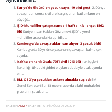
Ayrıca Bakınız:
Suriye’de öldürülen çocuk sayısı 10 bini geçti
2. Dünya
savaşından sonra sivillere karşı işlenen katliamların en
büyüğü...
IŞİD-Muhalifler çatışmasında 4 haftalık bilanço: 1562
ölü
Suriye İnsan Hakları Gözlemevi, IŞİD'le yerel
muhalifler arasında Halep, İdlip,...
Kamboçya’da savaş atıkları can alıyor: 3 çocuk öldü
Kamboçya’da 30 yıl önce yaşanan iç savaştan kalma çok
sayıda...
Irak’ta en kanlı Ocak: 795’i sivil 1013 ölü
Irak İçişleri
Bakanlığı, ülkedeki şiddet olayları sebebiyle ocak ayında
bin...
BM, ÖSO’yu çocukları askere almakla suçladı
BM
Genel Sekreteri Ban Ki-moon raporda silahlı muhalefet
gruplarını çocukları...
EKLEYEN
ADMIN
EKLENME TARIHI:
AĞUSTOS 29, 2014