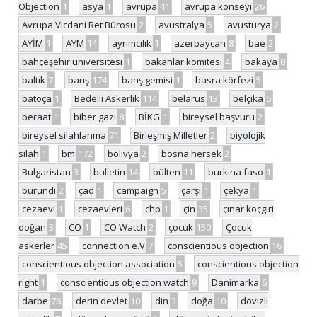
Objection
1
asya
1
avrupa
41
avrupa konseyi
26
Avrupa Vicdani Ret Bürosu
2
avustralya
5
avusturya
2
AYİM
1
AYM
14
ayrımcılık
1
azerbaycan
8
bae
2
bahçeşehir üniversitesi
1
bakanlar komitesi
4
bakaya
8
baltık
7
barış
174
barış gemisi
1
basra körfezi
5
batoça
1
Bedelli Askerlik
114
belarus
13
belçika
6
beraat
1
biber gazı
8
BİKG
1
bireysel başvuru
2
bireysel silahlanma
71
Birleşmiş Milletler
2
biyolojik
silah
1
bm
172
bolivya
2
bosna hersek
2
Bulgaristan
3
bulletin
14
bülten
11
burkina faso
1
burundi
2
çad
1
campaign
5
çarşı
1
çekya
1
cezaevi
1
cezaevleri
6
chp
1
çin
35
çınar koçgiri
doğan
3
CO
1
CO Watch
2
çocuk
150
Çocuk
askerler
45
connection e.V
7
conscientious objection
16
conscientious objection association
5
conscientious objection
right
1
conscientious objection watch
9
Danimarka
6
darbe
76
derin devlet
10
din
3
doğa
10
dövizli