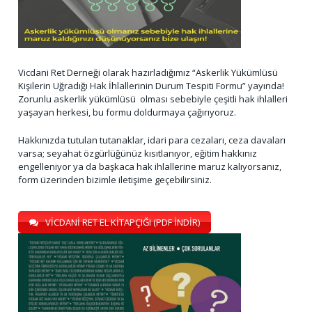
Vicdani Ret Derneği olarak hazırladığımız “Askerlik Yükümlüsü
Kişilerin Uğradığı Hak İhlallerinin Durum Tespiti Formu” yayında!
Zorunlu askerlik yükümlüsü olması sebebiyle çeşitli hak ihlalleri
yaşayan herkesi, bu formu doldurmaya çağırıyoruz.
Hakkınızda tutulan tutanaklar, idari para cezaları, ceza davaları
varsa; seyahat özgürlüğünüz kısıtlanıyor, eğitim hakkınız
engelleniyor ya da başkaca hak ihlallerine maruz kalıyorsanız,
form üzerinden bizimle iletişime geçebilirsiniz.
VİCDANİ RET EL KİTAPÇIĞI (PDF İNDİR)