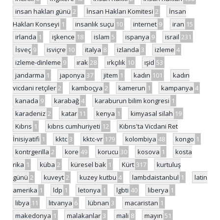
insan hakları günü
2
İnsan Hakları Komitesi
2
İnsan
Hakları Konseyi
1
insanlık suçu
10
internet
9
iran
15
irlanda
1
işkence
18
islam
5
ispanya
9
israil
231
İsveç
9
isviçre
10
italya
8
izlanda
3
izleme
4
izleme-dinleme
9
ırak
28
ırkçılık
10
ışid
53
jandarma
1
japonya
37
jitem
1
kadın
101
kadın
vicdani retçiler
2
kamboçya
2
kamerun
1
kampanya
4
kanada
9
karabağ
4
karaburun bilim kongresi
1
karadeniz
2
katar
11
kenya
1
kimyasal silah
19
Kıbrıs
1
kıbrıs cumhuriyeti
12
Kıbrıs'ta Vicdani Ret
İnisiyatifi
1
kktc
3
kktc-vr
179
kolombiya
48
kongo
1
kontrgerilla
2
kore
49
korucu
30
kosova
1
kosta
rika
1
küba
2
küresel bak
1
Kürt
317
kurtuluş
günü
2
kuveyt
2
kuzey kutbu
4
lambdaistanbul
1
latin
amerika
1
ldp
1
letonya
1
lgbti
40
liberya
1
libya
11
litvanya
6
lübnan
3
macaristan
1
makedonya
1
malakanlar
3
mali
8
mayın
51