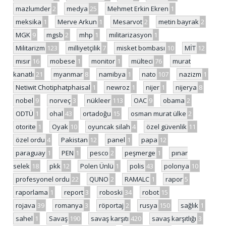
mazlumder
2
medya
25
Mehmet Erkin Ekren
1
meksika
1
Merve Arkun
1
Mesarvot
2
metin bayrak
2
MGK
9
mgsb
2
mhp
1
militarizasyon
1
Militarizm
123
milliyetçilik
7
misket bombası
10
MİT
12
mısır
16
mobese
1
monitor
1
mülteci
76
murat
kanatlı
21
myanmar
8
namibya
1
nato
107
nazizm
1
Netiwit Chotiphatphaisal
1
newroz
1
nijer
1
nijerya
8
nobel
9
norveç
3
nükleer
113
OAC
9
obama
2
ODTÜ
1
ohal
43
ortadoğu
15
osman murat ülke
2
otorite
1
Oyak
10
oyuncak silah
4
özel güvenlik
11
özel ordu
4
Pakistan
12
panel
1
papa
12
paraguay
1
PEN
1
pesco
2
peşmerge
1
pınar
selek
18
pkk
12
Polen Ünlü
1
polis
43
polonya
10
profesyonel ordu
22
QUNO
2
RAMALC
1
rapor
5
raporlama
1
report
3
roboski
34
robot
15
rojava
39
romanya
3
röportaj
2
rusya
150
sağlık
1
sahel
1
Savaş
190
savaş karşıtı
420
savaş karşıtlığı
3