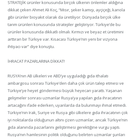
STRATEJİK ürünler konusunda birçok ülkenin önlemler aldığına
dikkat çeken Ahmet Ali Koç, “Mısır, şeker kamışı, ayçiçeği, kanola
gibi ürünler bioyakıt olarak da üretiliyor. Dünyada birçok ülke
tarım ürünleri konusunda stratejiler geliştiriyor. Türkiye’de bu
ürünler konusunda dikkatli olmalı. Kırmızı ve beyaz et üretimini
arttıran bir Türkiye var. Kısacası Türkiye’nin yeni bir vizyona
ihtiyacı var” diye konuştu.
İHRACAT PAZARLARINA DİKKAT!
RUSYA’nın AB ülkeleri ve ABD’ye uyguladığı gıda ithalatı
ambargosu sonrası Türkiye’den daha çok ürün talep etmesi ve
Türkiye’ye heyet göndermesi büyük heyecan yarattı. Yaşanan
gelişmeler sonrası uzmanlar Rusya’ya yapılan gıda ihracatının
artacağını ifade ederken, uyarılarda da bulunmayı ihmal etmedi.
Türkiye’nin Irak, Suriye ve Rusya gibi ülkelere gıda ihracatının çok
iyi noktalarda olduğunun altını çizen uzmanlar, ancak Türkiye’nin
gıda alanında pazarlarını geliştirmesi gerektiğine vurgu yaptı.
Rusya’nın hamlesinin politik olduğunu belirten uzmanlar şunları