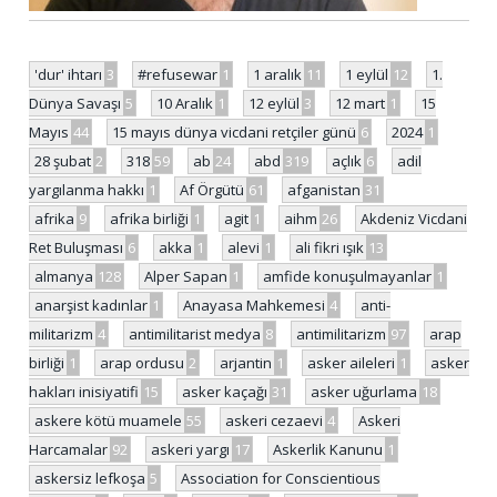
'dur' ihtarı
3
#refusewar
1
1 aralık
11
1 eylül
12
1.
Dünya Savaşı
5
10 Aralık
1
12 eylül
3
12 mart
1
15
Mayıs
44
15 mayıs dünya vicdani retçiler günü
6
2024
1
28 şubat
2
318
59
ab
24
abd
319
açlık
6
adil
yargılanma hakkı
1
Af Örgütü
61
afganistan
31
afrika
9
afrika birliği
1
agit
1
aihm
26
Akdeniz Vicdani
Ret Buluşması
6
akka
1
alevi
1
ali fikri ışık
13
almanya
128
Alper Sapan
1
amfide konuşulmayanlar
1
anarşist kadınlar
1
Anayasa Mahkemesi
4
anti-
militarizm
4
antimilitarist medya
8
antimilitarizm
97
arap
birliği
1
arap ordusu
2
arjantin
1
asker aileleri
1
asker
hakları inisiyatifi
15
asker kaçağı
31
asker uğurlama
18
askere kötü muamele
55
askeri cezaevi
4
Askeri
Harcamalar
92
askeri yargı
17
Askerlik Kanunu
1
askersiz lefkoşa
5
Association for Conscientious