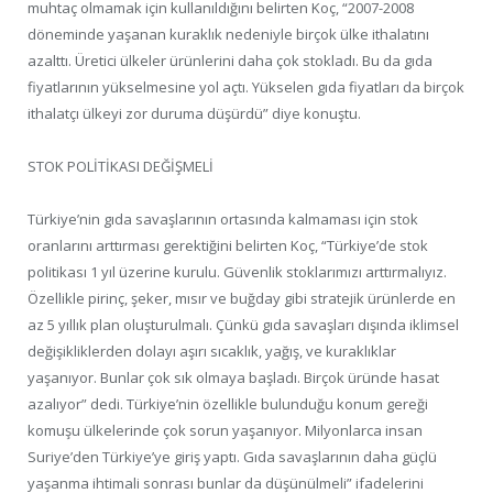
muhtaç olmamak için kullanıldığını belirten Koç, “2007-2008
döneminde yaşanan kuraklık nedeniyle birçok ülke ithalatını
azalttı. Üretici ülkeler ürünlerini daha çok stokladı. Bu da gıda
fiyatlarının yükselmesine yol açtı. Yükselen gıda fiyatları da birçok
ithalatçı ülkeyi zor duruma düşürdü” diye konuştu.
STOK POLİTİKASI DEĞİŞMELİ
Türkiye’nin gıda savaşlarının ortasında kalmaması için stok
oranlarını arttırması gerektiğini belirten Koç, “Türkiye’de stok
politikası 1 yıl üzerine kurulu. Güvenlik stoklarımızı arttırmalıyız.
Özellikle pirinç, şeker, mısır ve buğday gibi stratejik ürünlerde en
az 5 yıllık plan oluşturulmalı. Çünkü gıda savaşları dışında iklimsel
değişikliklerden dolayı aşırı sıcaklık, yağış, ve kuraklıklar
yaşanıyor. Bunlar çok sık olmaya başladı. Birçok üründe hasat
azalıyor” dedi. Türkiye’nin özellikle bulunduğu konum gereği
komuşu ülkelerinde çok sorun yaşanıyor. Milyonlarca insan
Suriye’den Türkiye’ye giriş yaptı. Gıda savaşlarının daha güçlü
yaşanma ihtimali sonrası bunlar da düşünülmeli” ifadelerini