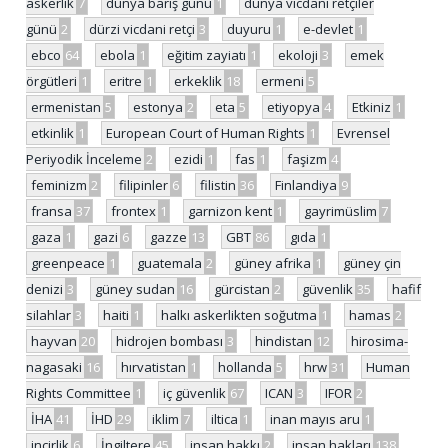
askerlik
7
dünya barış günü
1
dünya vicdani retçiler
günü
2
dürzi vicdani retçi
3
duyuru
1
e-devlet
1
ebco
64
ebola
1
eğitim zayiatı
1
ekoloji
3
emek
örgütleri
1
eritre
1
erkeklik
18
ermeni
5
ermenistan
5
estonya
2
eta
5
etiyopya
4
Etkiniz
1
etkinlik
1
European Court of Human Rights
1
Evrensel
Periyodik İnceleme
2
ezidi
1
fas
1
faşizm
4
feminizm
2
filipinler
6
filistin
36
Finlandiya
9
fransa
37
frontex
1
garnizon kent
1
gayrimüslim
7
gaza
1
gazi
6
gazze
13
GBT
86
gıda
1
greenpeace
1
guatemala
2
güney afrika
1
güney çin
denizi
3
güney sudan
16
gürcistan
2
güvenlik
35
hafif
silahlar
3
haiti
1
halkı askerlikten soğutma
1
hamas
2
hayvan
20
hidrojen bombası
3
hindistan
12
hirosima-
nagasaki
16
hırvatistan
1
hollanda
5
hrw
31
Human
Rights Committee
1
iç güvenlik
67
ICAN
3
IFOR
2
İHA
41
İHD
29
iklim
7
iltica
1
inan mayıs aru
1
incirlik
6
İngiltere
45
insan hakkı
2
insan hakları
138