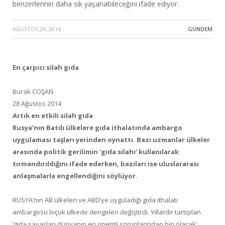
benzerlerinin daha sık yaşanabileceğini ifade ediyor.
AĞUSTOS 29, 2014
·
GÜNDEM
En çarpıcı silah gıda
Burak COŞAN
28 Ağustos 2014
Artık en etkili silah gıda
Rusya’nın Batılı ülkelere gıda ithalatında ambargo
uygulaması taşları yerinden oynattı. Bazı uzmanlar ülkeler
arasında politik gerilimin ‘gıda silahı’ kullanılarak
tırmandırıldığını ifade ederken, bazıları ise uluslararası
anlaşmalarla engellendiğini söylüyor.
RUSYA’nın AB ülkeleri ve ABD’ye uyguladığı gıda ithalatı
ambargosu biçok ülkede dengeleri değiştirdi. Yıllardır tartışılan
‘gıda savaşları dünyanın en önemli sorunlarından biri olacak’