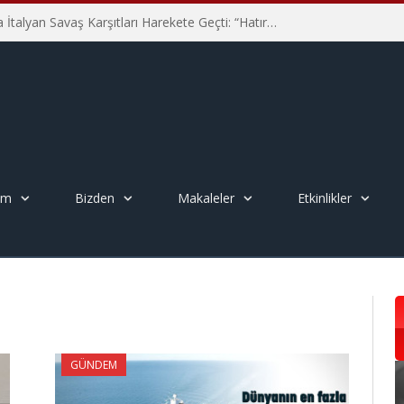
Hiroşima’nın 81. Yılında İtalyan Savaş Karşıtları Harekete Geçti: “Hatırlamak yeterli değil”
em
Bizden
Makaleler
Etkinlikler
GÜNDEM