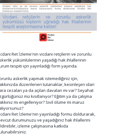
icdani Ret İzleme'nin vicdani retçilerin ve zorunlu
skerlik yükümlülerinin yaşadığı hak ihlallerinin
urum tespiti için yayınladığı form yayında.
orunlu askerlik yapmak istemediğiniz için,
akkınızda düzenlenen tutanaklar, kesinleşen idari
ara cezaları ya da açılan davaları mı var? Seyahat
zgürlüğünüz mü kısıtlanıyor? Eğitim ya da çalışma
akkınız mı engelleniyor? Sivil ölüme mi maruz
alıyorsunuz?
icdani Ret İzleme'nin yayınladığı formu doldurarak,
evcut durumunuzu ve yaşadığınız hak ihlallerini
ildirebilir, izleme çalışmasına katkıda
ulunabilirsiniz.