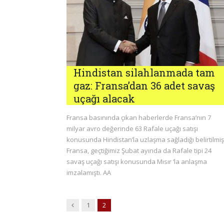
Hindistan silahlanmada tam
gaz: Fransa’dan 36 adet savaş
uçağı alacak
Fransa basınında çıkan haberlerde Fransa’nın 7
milyar avro değerinde 63 Rafale uçağı satışı
konusunda Hindistan’la uzlaşma sağladığı belirtilmişt
Fransa, geçtiğimiz Şubat ayında da Rafale tipi 24
savaş uçağı satışı konusunda Mısır ‘la anlaşma
imzalamıştı. AA
Previous
1
2