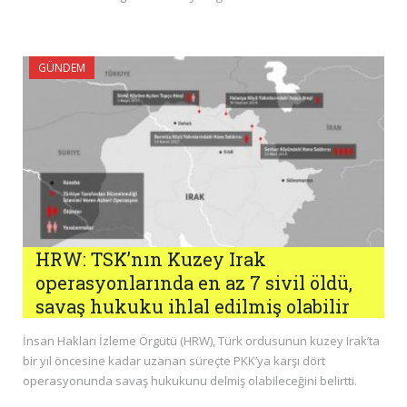
GÜNDEM
HRW: TSK’nın Kuzey Irak
operasyonlarında en az 7 sivil öldü,
savaş hukuku ihlal edilmiş olabilir
İnsan Hakları İzleme Örgütü (HRW), Türk ordusunun kuzey Irak’ta
bir yıl öncesine kadar uzanan süreçte PKK’ya karşı dört
operasyonunda savaş hukukunu delmiş olabileceğini belirtti.