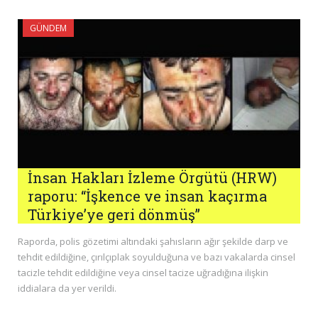
GÜNDEM
İnsan Hakları İzleme Örgütü (HRW)
raporu: “İşkence ve insan kaçırma
Türkiye’ye geri dönmüş”
Raporda, polis gözetimi altındaki şahısların ağır şekilde darp ve
tehdit edildiğine, çırılçıplak soyulduğuna ve bazı vakalarda cinsel
tacizle tehdit edildiğine veya cinsel tacize uğradığına ilişkin
iddialara da yer verildi.