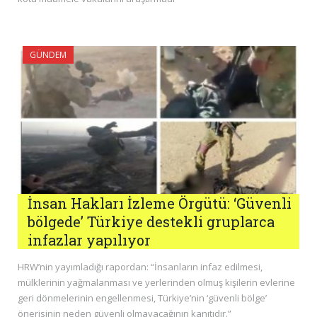
GÜNDEM
İnsan Hakları İzleme Örgütü: ‘Güvenli
bölgede’ Türkiye destekli gruplarca
infazlar yapılıyor
HRW’nin yayımladığı rapordan: “İnsanların infaz edilmesi,
mülklerinin yağmalanması ve yerlerinden olmuş kişilerin evlerine
geri dönmelerinin engellenmesi, Türkiye’nin ‘güvenli bölge’
önerisinin neden güvenli olmayacağının kanıtıdır.”