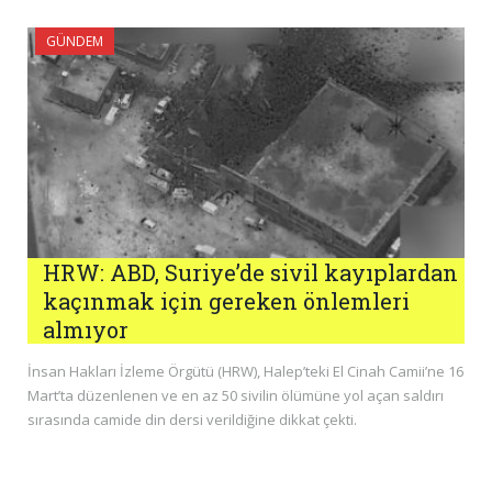
GÜNDEM
HRW: ABD, Suriye’de sivil kayıplardan
kaçınmak için gereken önlemleri
almıyor
İnsan Hakları İzleme Örgütü (HRW), Halep’teki El Cinah Camii’ne 16
Mart’ta düzenlenen ve en az 50 sivilin ölümüne yol açan saldırı
sırasında camide din dersi verildiğine dikkat çekti.