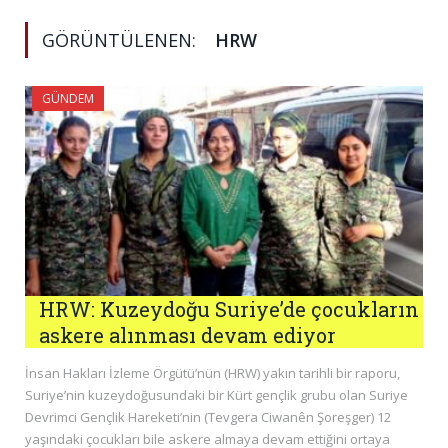
GÖRÜNTÜLENEN:
HRW
GÜNDEM
HRW: Kuzeydoğu Suriye’de çocukların
askere alınması devam ediyor
İnsan Hakları İzleme Örgütü’nün (HRW) yakın tarihli bir raporu,
Suriye’nin kuzeydoğusundaki bir Kürt gençlik grubu olan Suriye
Devrimci Gençlik Hareketi’nin (Tevgera Ciwanên Şoreşger) 12
yaşındaki çocukları bile askere almaya devam ettiğini ortaya