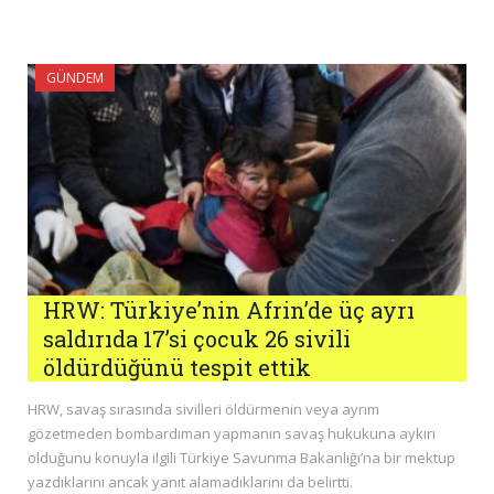
GÜNDEM
HRW: Türkiye’nin Afrin’de üç ayrı
saldırıda 17’si çocuk 26 sivili
öldürdüğünü tespit ettik
HRW, savaş sırasında sivilleri öldürmenin veya ayrım
gözetmeden bombardıman yapmanın savaş hukukuna aykırı
olduğunu konuyla ilgili Türkiye Savunma Bakanlığı’na bir mektup
yazdıklarını ancak yanıt alamadıklarını da belirtti.