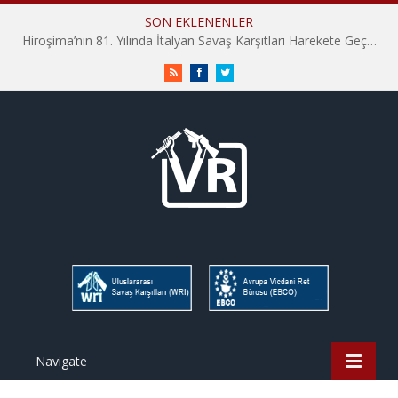
SON EKLENENLER
Hiroşima’nın 81. Yılında İtalyan Savaş Karşıtları Harekete Geçti: “Hatırlamak yeterli değil”
RSS
Facebook
Twitter
Navigate