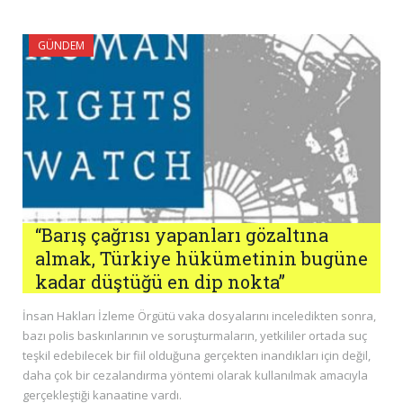
GÜNDEM
“Barış çağrısı yapanları gözaltına
almak, Türkiye hükümetinin bugüne
kadar düştüğü en dip nokta”
İnsan Hakları İzleme Örgütü vaka dosyalarını inceledikten sonra,
bazı polis baskınlarının ve soruşturmaların, yetkililer ortada suç
teşkil edebilecek bir fiil olduğuna gerçekten inandıkları için değil,
daha çok bir cezalandırma yöntemi olarak kullanılmak amacıyla
gerçekleştiği kanaatine vardı.