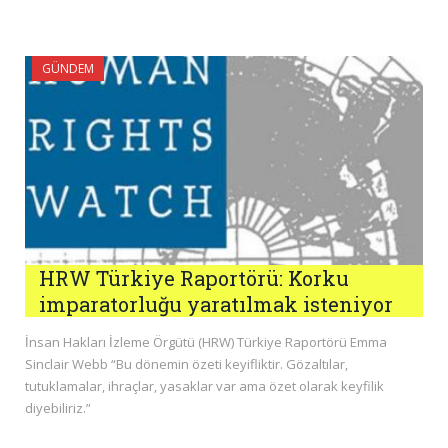
GÜNDEM
HRW Türkiye Raportörü: Korku
imparatorluğu yaratılmak isteniyor
İnsan Hakları İzleme Örgütü (HRW) Türkiye Raportörü Emma
Sinclair Webb “Bu dönemin özeti keyifliktir. Gözaltılar,
tutuklamalar, ihraçlar, yasaklar var ama özet olarak keyfilik
diyebiliriz.”