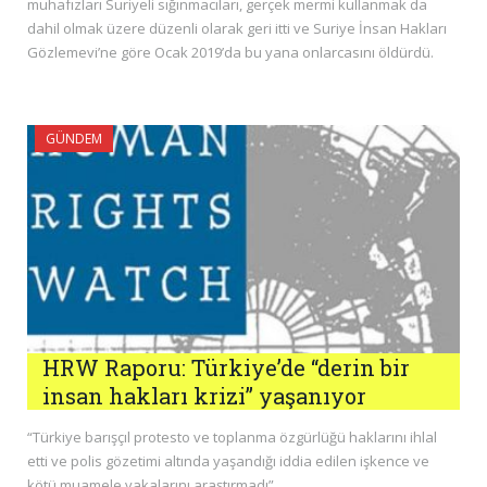
muhafızları Suriyeli sığınmacıları, gerçek mermi kullanmak da
dahil olmak üzere düzenli olarak geri itti ve Suriye İnsan Hakları
Gözlemevi’ne göre Ocak 2019’da bu yana onlarcasını öldürdü.
GÜNDEM
HRW Raporu: Türkiye’de “derin bir
insan hakları krizi” yaşanıyor
“Türkiye barışçıl protesto ve toplanma özgürlüğü haklarını ihlal
etti ve polis gözetimi altında yaşandığı iddia edilen işkence ve
kötü muamele vakalarını araştırmadı”