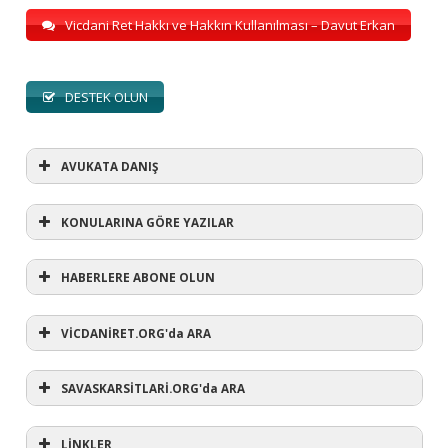
Vicdani Ret Hakkı ve Hakkın Kullanılması – Davut Erkan
DESTEK OLUN
AVUKATA DANIŞ
KONULARINA GÖRE YAZILAR
HABERLERE ABONE OLUN
KONULARINA GÖRE YAZILAR
AVUKATA DANIŞ
VİCDANİRET.ORG'da ARA
(1)
SAVASKARSİTLARİ.ORG'da ARA
#refusewar
(3)
'dur' ihtarı
(11)
1 aralık
LİNKLER
(12)
1 eylül