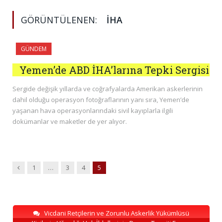
GÖRÜNTÜLENEN:
İHA
GÜNDEM
Yemen’de ABD İHA’larına Tepki Sergisi
Sergide değişik yıllarda ve coğrafyalarda Amerikan askerlerinin
dahil olduğu operasyon fotoğraflarının yanı sıra, Yemen’de
yaşanan hava operasyonlarındaki sivil kayıplarla ilgili
dokümanlar ve maketler de yer alıyor.
Previous
1
…
3
4
5
Vicdani Retçilerin ve Zorunlu Askerlik Yükümlüsü