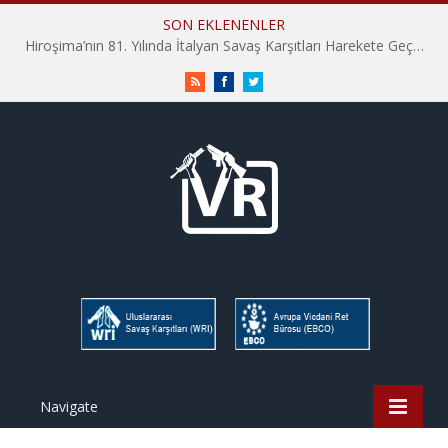
SON EKLENENLER
Hiroşima’nın 81. Yılında İtalyan Savaş Karşıtları Harekete Geçti: “Hatırlamak yeterli değil”
RSS
Facebook
Twitter
Navigate