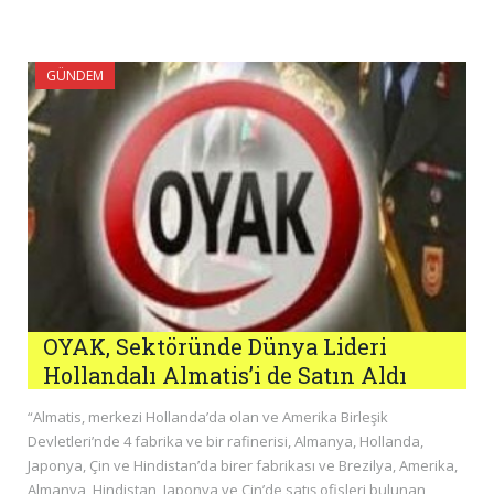
GÜNDEM
OYAK, Sektöründe Dünya Lideri
Hollandalı Almatis’i de Satın Aldı
“Almatis, merkezi Hollanda’da olan ve Amerika Birleşik
Devletleri’nde 4 fabrika ve bir rafinerisi, Almanya, Hollanda,
Japonya, Çin ve Hindistan’da birer fabrikası ve Brezilya, Amerika,
Almanya, Hindistan, Japonya ve Çin’de satış ofisleri bulunan,