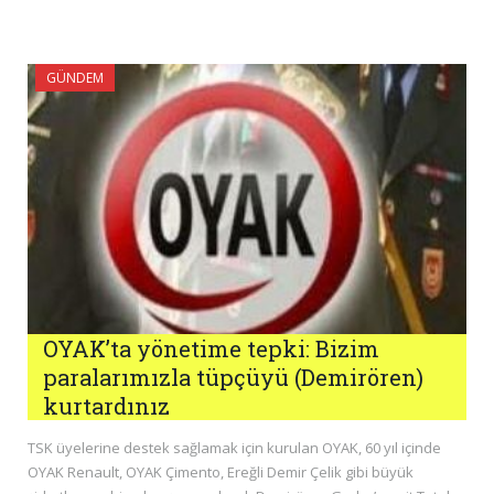
GÜNDEM
OYAK’ta yönetime tepki: Bizim
paralarımızla tüpçüyü (Demirören)
kurtardınız
TSK üyelerine destek sağlamak için kurulan OYAK, 60 yıl içinde
OYAK Renault, OYAK Çimento, Ereğli Demir Çelik gibi büyük