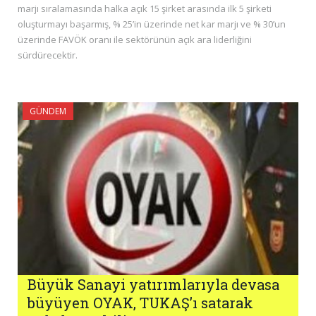
marjı sıralamasında halka açık 15 şirket arasında ilk 5 şirketi
oluşturmayı başarmış, % 25’in üzerinde net kar marjı ve % 30’un
üzerinde FAVÖK oranı ile sektörünün açık ara liderliğini
sürdürecektir.
GÜNDEM
Büyük Sanayi yatırımlarıyla devasa
büyüyen OYAK, TUKAŞ’ı satarak