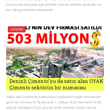
konusunda dünyada açık ara lider olan bir şirketler grubudur ve
bin 140 kişi istihdam etmektedir”
GÜNDEM
Denizli Çimento’yu da satın alan OYAK
Çimento sektörün bir numarası
Halka açık 5 şirketi ile, kamuoyuna açıklanan 9 aylık neticelerine
göre net cirosunu % 18 artırarak 1.1 Milyar TL’ye, Net Karı’nı % 84
artış ile 336 Milyon TL’ye çıkaran OYAK Çimento Grubu net kar