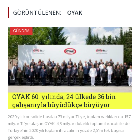
GÖRÜNTÜLENEN:
OYAK
GÜNDEM
OYAK 60. yılında, 24 ülkede 36 bin
çalışanıyla büyüdükçe büyüyor
2020 yılı konsolide hasılatı 73 milyar TL’ye, toplam varlıkları da 157
milyar TL’ye ulaşan OYAK, 4,3 milyar dolarlık toplam ihracatı ile de
Türkiye’nin 2020 yılı toplam ihracatının yüzde 2,5’ini tek başına
gerçekleştirdi.