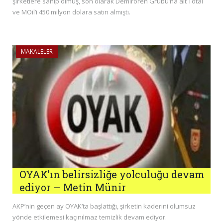
şirketlere sahip olmuş, son olarak Demirören Grubu’na ait Total
ve MOil’i 450 milyon dolara satın almıştı.
MAKALELER
OYAK’ın belirsizliğe yolculuğu devam
ediyor – Metin Münir
AKP’nin geçen ay OYAK’ta başlattığı, şirketin kaderini olumsuz
yönde etkilemesi kaçınılmaz temizlik devam ediyor.