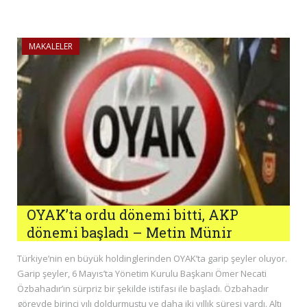
MAKALELER
OYAK’ta ordu dönemi bitti, AKP
dönemi başladı – Metin Münir
Türkiye’nin en büyük holdinglerinden OYAK’ta garip şeyler oluyor.
Garip şeyler, 6 Mayıs’ta Yönetim Kurulu Başkanı Ömer Necati
Özbahadır’ın sürpriz bir şekilde istifası ile başladı. Özbahadır
görevde birinci yılı doldurmuştu ve daha iki yıllık süresi vardı. Altı