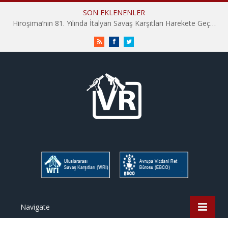
SON EKLENENLER
Hiroşima’nın 81. Yılında İtalyan Savaş Karşıtları Harekete Geçti: “Hatırlamak yeterli değil”
RSS
Facebook
Twitter
Navigate