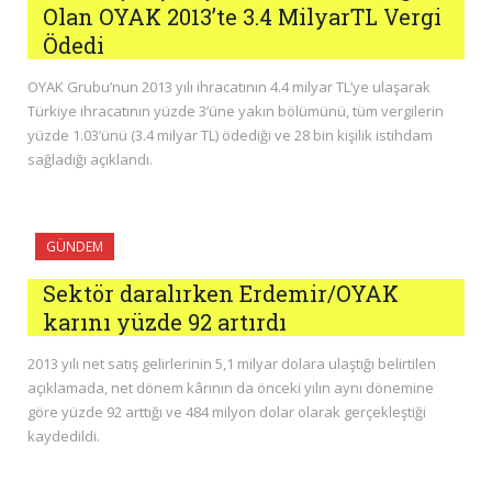
Olan OYAK 2013’te 3.4 MilyarTL Vergi
Ödedi
OYAK Grubu’nun 2013 yılı ihracatının 4.4 milyar TL’ye ulaşarak
Türkiye ihracatının yüzde 3’üne yakın bölümünü, tüm vergilerin
yüzde 1.03’ünü (3.4 milyar TL) ödediği ve 28 bin kişilik istihdam
sağladığı açıklandı.
GÜNDEM
Sektör daralırken Erdemir/OYAK
karını yüzde 92 artırdı
2013 yılı net satış gelirlerinin 5,1 milyar dolara ulaştığı belirtilen
açıklamada, net dönem kârının da önceki yılın aynı dönemine
göre yüzde 92 arttığı ve 484 milyon dolar olarak gerçekleştiği
kaydedildi.