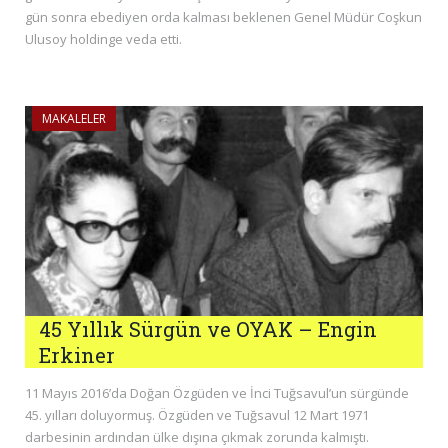
gün sonra ebediyen orda kalması beklenen Genel Müdür Coşkun
Ulusoy holdinge veda etti.
MAKALELER
45 Yıllık Sürgün ve OYAK – Engin
Erkiner
11 Mayıs 2016’da Doğan Özgüden ve İnci Tuğsavul’un sürgünde
45. yılları doluyormuş. Özgüden ve Tuğsavul 12 Mart 1971
darbesinin ardından ülke dışına çıkmak zorunda kalmıştı.