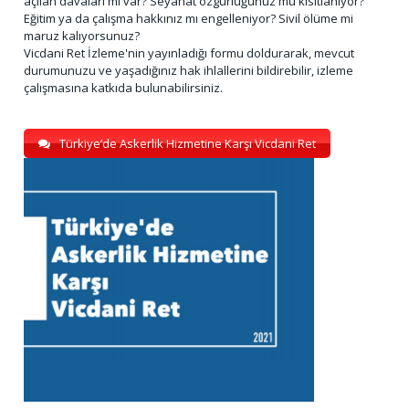
açılan davaları mı var? Seyahat özgürlüğünüz mü kısıtlanıyor?
Eğitim ya da çalışma hakkınız mı engelleniyor? Sivil ölüme mi
maruz kalıyorsunuz?
Vicdani Ret İzleme'nin yayınladığı formu doldurarak, mevcut
durumunuzu ve yaşadığınız hak ihlallerini bildirebilir, izleme
çalışmasına katkıda bulunabilirsiniz.
Türkiye’de Askerlik Hizmetine Karşı Vicdani Ret