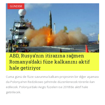
GÜNDEM
ABD, Rusya’nın itirazına rağmen
Romanya’daki füze kalkanını aktif
hale getiriyor
Cuma günü de füze savunma kalkanı projesinin bir diğer aşaması
da Polonya’nın Redzikowo şehrinde düzenlenecek törenle ilan
edilecek. Polonya’daki Aegis füzeleri ise 2018’de aktif hale
getirilecek.