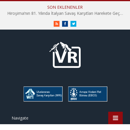
SON EKLENENLER
Hiroşima’nın 81. Yılında İtalyan Savaş Karşıtları Harekete Geçti: “Hatırlamak yeterli değil”
RSS
Facebook
Twitter
Navigate