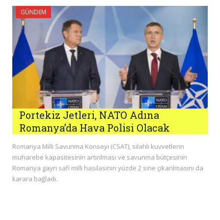
GÜNDEM
Portekiz Jetleri, NATO Adına
Romanya’da Hava Polisi Olacak
Romanya Milli Savunma Konseyi (CSAT), silahlı kuvvetlerin
muharebe kapasitesinin artırılması ve savunma bütçesinin
Romanya gayri safi milli hasılasının yüzde 2 sine çıkarılmasını da
karara bağladı.