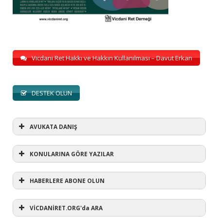
Vicdani Ret Hakkı ve Hakkın Kullanılması – Davut Erkan
DESTEK OLUN
AVUKATA DANIŞ
KONULARINA GÖRE YAZILAR
HABERLERE ABONE OLUN
KONULARINA GÖRE YAZILAR
AVUKATA DANIŞ
VİCDANİRET.ORG'da ARA