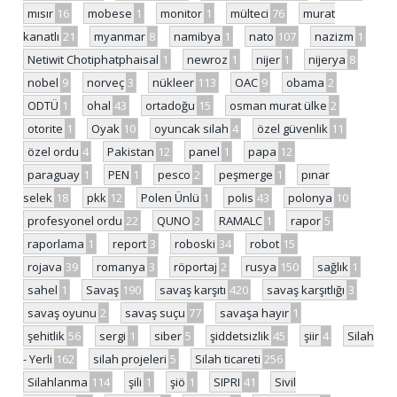
mısır
16
mobese
1
monitor
1
mülteci
76
murat
kanatlı
21
myanmar
8
namibya
1
nato
107
nazizm
1
Netiwit Chotiphatphaisal
1
newroz
1
nijer
1
nijerya
8
nobel
9
norveç
3
nükleer
113
OAC
9
obama
2
ODTÜ
1
ohal
43
ortadoğu
15
osman murat ülke
2
otorite
1
Oyak
10
oyuncak silah
4
özel güvenlik
11
özel ordu
4
Pakistan
12
panel
1
papa
12
paraguay
1
PEN
1
pesco
2
peşmerge
1
pınar
selek
18
pkk
12
Polen Ünlü
1
polis
43
polonya
10
profesyonel ordu
22
QUNO
2
RAMALC
1
rapor
5
raporlama
1
report
3
roboski
34
robot
15
rojava
39
romanya
3
röportaj
2
rusya
150
sağlık
1
sahel
1
Savaş
190
savaş karşıtı
420
savaş karşıtlığı
3
savaş oyunu
2
savaş suçu
77
savaşa hayır
1
şehitlik
56
sergi
1
siber
5
şiddetsizlik
45
şiir
4
Silah
- Yerli
162
silah projeleri
5
Silah ticareti
256
Silahlanma
114
şili
1
şiö
1
SIPRI
41
Sivil