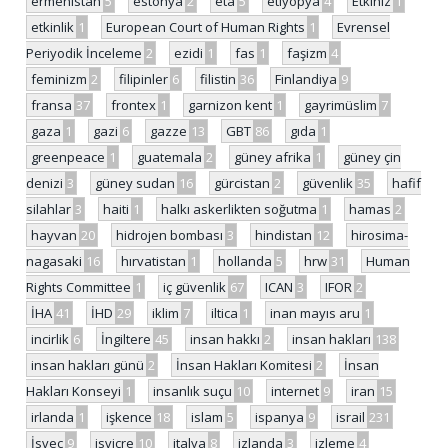
ermenistan
5
estonya
2
eta
5
etiyopya
4
Etkiniz
1
etkinlik
1
European Court of Human Rights
1
Evrensel
Periyodik İnceleme
2
ezidi
1
fas
1
faşizm
4
feminizm
2
filipinler
6
filistin
36
Finlandiya
9
fransa
37
frontex
1
garnizon kent
1
gayrimüslim
7
gaza
1
gazi
6
gazze
13
GBT
86
gıda
1
greenpeace
1
guatemala
2
güney afrika
1
güney çin
denizi
3
güney sudan
16
gürcistan
2
güvenlik
35
hafif
silahlar
3
haiti
1
halkı askerlikten soğutma
1
hamas
2
hayvan
20
hidrojen bombası
3
hindistan
12
hirosima-
nagasaki
16
hırvatistan
1
hollanda
5
hrw
31
Human
Rights Committee
1
iç güvenlik
67
ICAN
3
IFOR
2
İHA
41
İHD
29
iklim
7
iltica
1
inan mayıs aru
1
incirlik
6
İngiltere
45
insan hakkı
2
insan hakları
138
insan hakları günü
2
İnsan Hakları Komitesi
2
İnsan
Hakları Konseyi
1
insanlık suçu
10
internet
9
iran
15
irlanda
1
işkence
18
islam
5
ispanya
9
israil
231
İsveç
9
isviçre
10
italya
8
izlanda
3
izleme
4