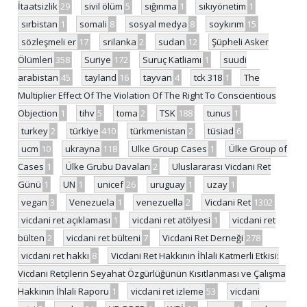
İtaatsizlik
29
sivil ölüm
5
sığınma
1
sıkıyönetim
1
sırbistan
1
somali
8
sosyal medya
8
soykırım
15
sözleşmeli er
17
srilanka
2
sudan
12
Şüpheli Asker
Ölümleri
358
Suriye
172
Suruç Katliamı
1
suudi
arabistan
45
tayland
16
tayvan
4
tck 318
1
The
Multiplier Effect Of The Violation Of The Right To Conscientious
Objection
1
tihv
5
toma
2
TSK
188
tunus
1
turkey
2
türkiye
410
türkmenistan
2
tüsiad
6
ucm
10
ukrayna
118
Ulke Group Cases
1
Ülke Group of
Cases
1
Ülke Grubu Davaları
2
Uluslararası Vicdani Ret
Günü
1
UN
1
unicef
26
uruguay
1
uzay
1
vegan
3
Venezuela
1
venezuella
2
Vicdani Ret
1302
vicdani ret açıklaması
1
vicdani ret atölyesi
1
vicdani ret
bülten
2
vicdani ret bülteni
7
Vicdani Ret Derneği
278
vicdani ret hakkı
8
Vicdani Ret Hakkının İhlali Katmerli Etkisi:
Vicdani Retçilerin Seyahat Özgürlüğünün Kısıtlanması ve Çalışma
Hakkının İhlali Raporu
1
vicdani ret izleme
53
vicdani