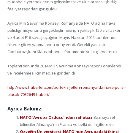
müdahale yeteneklerinin geliştirilmesi ve uluslararası işbirliği
faaliyet raporları görüşüldü.
Ayrıca Milli Savunma Konseyi Romanya’da NATO adına hava
polisliği misyonunu gerçekleştirmesi için yaklaşık 150 sivil asker
ve 4 adet F16 savaş uçağının Mayıs-Haziran 2015 tarihlerinde
ülkede görev yapmalarına onay verdi. Gerekli yasa için
Cumhurbaşkanı Klaus Iohannis Parlamento’yu bilgilendirecek.
Toplantı sonunda 2014 Mili Savunma Konseyi raporu onaylandı
ve incelenmesi için meclise gönderildi.
http://www.haberler.com/portekiz-jetleri-romanya-da-hava-polisi-
olacak-7032649-haberi/
Ayrıca Bakınız:
NATO ‘Avrupa Ordusu’ndan rahatsız
Bazı siyaset
bilimciler Almanya'nın Fransa ve belki de İngiltere ve...
Özyeğin Üniversitesi, NATO’nun Avrupadaki ikinci