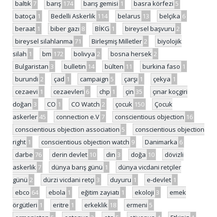
baltık
7
barış
174
barış gemisi
1
basra körfezi
5
batoça
1
Bedelli Askerlik
114
belarus
13
belçika
6
beraat
1
biber gazı
8
BİKG
1
bireysel başvuru
2
bireysel silahlanma
71
Birleşmiş Milletler
2
biyolojik
silah
1
bm
172
bolivya
2
bosna hersek
2
Bulgaristan
3
bulletin
14
bülten
11
burkina faso
1
burundi
2
çad
1
campaign
5
çarşı
1
çekya
1
cezaevi
1
cezaevleri
6
chp
1
çin
35
çınar koçgiri
doğan
3
CO
1
CO Watch
2
çocuk
150
Çocuk
askerler
45
connection e.V
7
conscientious objection
16
conscientious objection association
5
conscientious objection
right
1
conscientious objection watch
9
Danimarka
6
darbe
76
derin devlet
10
din
3
doğa
10
dövizli
askerlik
7
dünya barış günü
1
dünya vicdani retçiler
günü
2
dürzi vicdani retçi
3
duyuru
1
e-devlet
1
ebco
64
ebola
1
eğitim zayiatı
1
ekoloji
3
emek
örgütleri
1
eritre
1
erkeklik
18
ermeni
5