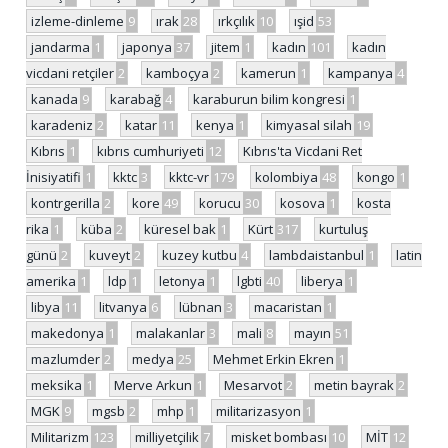
izleme-dinleme
9
ırak
28
ırkçılık
10
ışid
53
jandarma
1
japonya
37
jitem
1
kadın
101
kadın
vicdani retçiler
2
kamboçya
2
kamerun
1
kampanya
4
kanada
9
karabağ
4
karaburun bilim kongresi
1
karadeniz
2
katar
11
kenya
1
kimyasal silah
19
Kıbrıs
1
kıbrıs cumhuriyeti
12
Kıbrıs'ta Vicdani Ret
İnisiyatifi
1
kktc
3
kktc-vr
179
kolombiya
48
kongo
1
kontrgerilla
2
kore
49
korucu
30
kosova
1
kosta
rika
1
küba
2
küresel bak
1
Kürt
317
kurtuluş
günü
2
kuveyt
2
kuzey kutbu
4
lambdaistanbul
1
latin
amerika
1
ldp
1
letonya
1
lgbti
40
liberya
1
libya
11
litvanya
6
lübnan
3
macaristan
1
makedonya
1
malakanlar
3
mali
8
mayın
51
mazlumder
2
medya
25
Mehmet Erkin Ekren
1
meksika
1
Merve Arkun
1
Mesarvot
2
metin bayrak
2
MGK
9
mgsb
2
mhp
1
militarizasyon
1
Militarizm
123
milliyetçilik
7
misket bombası
10
MİT
12