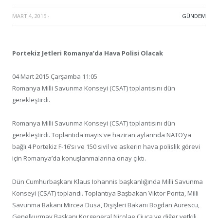
MART 4, 2015
·
GÜNDEM
Portekiz Jetleri Romanya’da Hava Polisi Olacak
04 Mart 2015 Çarşamba 11:05
Romanya Milli Savunma Konseyi (CSAT) toplantısını dün
gerekleştirdi.
Romanya Milli Savunma Konseyi (CSAT) toplantısını dün
gerekleştirdi. Toplantıda mayıs ve haziran aylarında NATO’ya
bağlı 4 Portekiz F-16’sı ve 150 sivil ve askerin hava polislik görevi
için Romanya’da konuşlanmalarına onay çıktı.
Dün Cumhurbaşkanı Klaus Iohannis başkanlığında Milli Savunma
Konseyi (CSAT) toplandı. Toplantıya Başbakan Viktor Ponta, Milli
Savunma Bakanı Mircea Dusa, Dışişleri Bakanı Bogdan Aurescu,
Genelkurmay Başkanı Korgeneral Nicolae Ciuca ve diğer yetkili