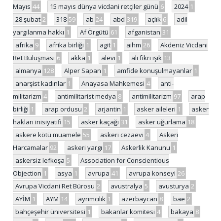
Mayıs
44
15 mayıs dünya vicdani retçiler günü
6
2024
1
28 şubat
2
318
59
ab
24
abd
319
açlık
6
adil
yargılanma hakkı
1
Af Örgütü
61
afganistan
31
afrika
9
afrika birliği
1
agit
1
aihm
26
Akdeniz Vicdani
Ret Buluşması
6
akka
1
alevi
1
ali fikri ışık
13
almanya
128
Alper Sapan
1
amfide konuşulmayanlar
1
anarşist kadınlar
1
Anayasa Mahkemesi
4
anti-
militarizm
4
antimilitarist medya
8
antimilitarizm
97
arap
birliği
1
arap ordusu
2
arjantin
1
asker aileleri
1
asker
hakları inisiyatifi
15
asker kaçağı
31
asker uğurlama
18
askere kötü muamele
55
askeri cezaevi
4
Askeri
Harcamalar
92
askeri yargı
17
Askerlik Kanunu
1
askersiz lefkoşa
5
Association for Conscientious
Objection
1
asya
1
avrupa
41
avrupa konseyi
26
Avrupa Vicdani Ret Bürosu
2
avustralya
5
avusturya
2
AYİM
1
AYM
14
ayrımcılık
1
azerbaycan
8
bae
2
bahçeşehir üniversitesi
1
bakanlar komitesi
4
bakaya
8