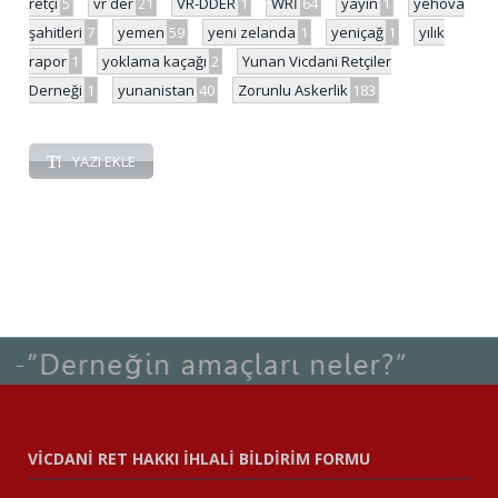
retçi
5
vr der
21
VR-DDER
1
WRİ
64
yayın
1
yehova
şahitleri
7
yemen
59
yeni zelanda
1
yeniçağ
1
yılık
rapor
1
yoklama kaçağı
2
Yunan Vicdani Retçiler
Derneği
1
yunanistan
40
Zorunlu Askerlik
183
YAZI EKLE
VİCDANİ RET HAKKI İHLALİ BİLDİRİM FORMU