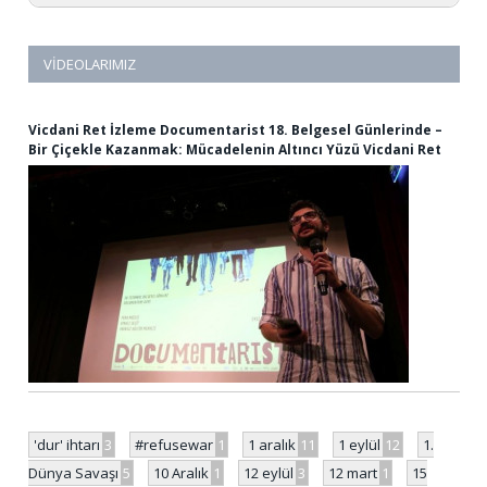
VIDEOLARIMIZ
Vicdani Ret İzleme Documentarist 18. Belgesel Günlerinde –
Bir Çiçekle Kazanmak: Mücadelenin Altıncı Yüzü Vicdani Ret
'dur' ihtarı
3
#refusewar
1
1 aralık
11
1 eylül
12
1.
Dünya Savaşı
5
10 Aralık
1
12 eylül
3
12 mart
1
15