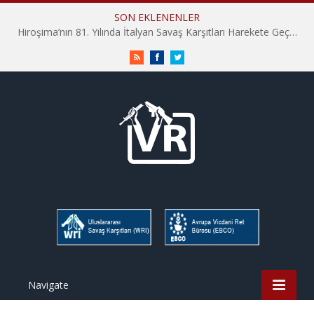
SON EKLENENLER
Hiroşima’nın 81. Yılında İtalyan Savaş Karşıtları Harekete Geçti: “Hatırlamak yeterli değil”
RSS
Facebook
Twitter
Navigate