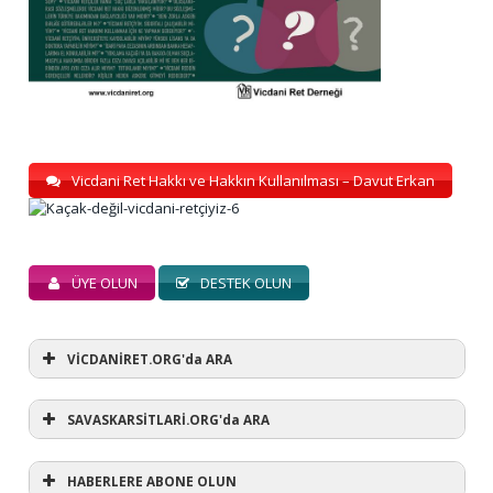
Vicdani Ret Hakkı ve Hakkın Kullanılması – Davut Erkan
ÜYE OLUN
DESTEK OLUN
VİCDANİRET.ORG'da ARA
SAVASKARSİTLARİ.ORG'da ARA
HABERLERE ABONE OLUN