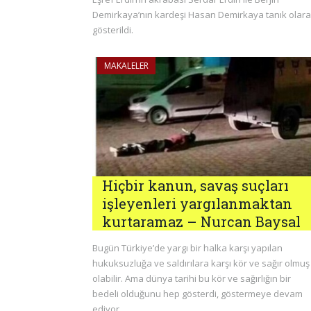
Demirkaya’nın kardeşi Hasan Demirkaya tanık olar
gösterildi.
MAKALELER
Hiçbir kanun, savaş suçları
işleyenleri yargılanmaktan
kurtaramaz – Nurcan Baysal
Bugün Türkiye’de yargı bir halka karşı yapılan
hukuksuzluğa ve saldırılara karşı kör ve sağır olmuş
olabilir. Ama dünya tarihi bu kör ve sağırlığın bir
bedeli olduğunu hep gösterdi, göstermeye devam
ediyor.