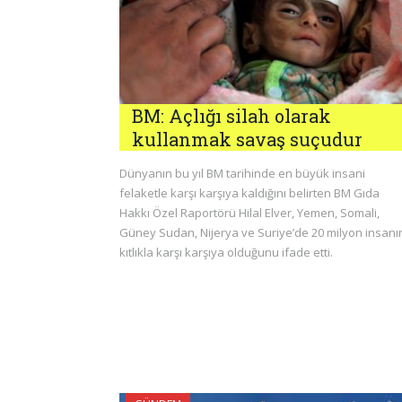
BM: Açlığı silah olarak
kullanmak savaş suçudur
Dünyanın bu yıl BM tarihinde en büyük insani
felaketle karşı karşıya kaldığını belirten BM Gıda
Hakkı Özel Raportörü Hilal Elver, Yemen, Somali,
Güney Sudan, Nijerya ve Suriye’de 20 milyon insanı
kıtlıkla karşı karşıya olduğunu ifade etti.