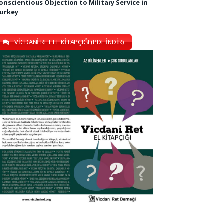
onscientious Objection to Military Service in
urkey
VİCDANİ RET EL KİTAPÇIĞI (PDF İNDİR)