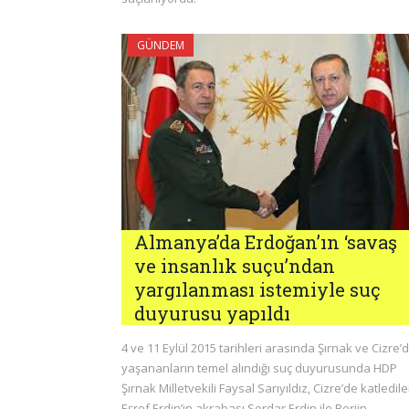
GÜNDEM
Almanya’da Erdoğan’ın ‘savaş
ve insanlık suçu’ndan
yargılanması istemiyle suç
duyurusu yapıldı
4 ve 11 Eylül 2015 tarihleri arasında Şırnak ve Cizre’
yaşananların temel alındığı suç duyurusunda HDP
Şırnak Milletvekili Faysal Sarıyıldız, Cizre’de katledil
Eşref Erdin’in akrabası Serdar Erdin ile Berjin