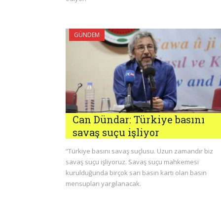
GÜNDEM
Can Dündar: Türkiye basını
savaş suçu işliyor
“Türkiye basını savaş suçlusu. Uzun zamandır biz
savaş suçu işliyoruz. Savaş suçu mahkemesi
kurulduğunda birçok sarı basın kartı olan basın
mensupları yargılanacak.