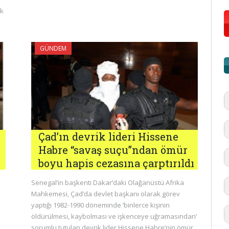
ak
GÜNDEM
Çad’ın devrik lideri Hissene
Habre “savaş suçu”ndan ömür
boyu hapis cezasına çarptırıldı
Senegal’in başkenti Dakar’daki Olağanüstü Afrika
Mahkemesi, Çad’da devlet başkanı olarak görev
yaptığı 1982-1990 döneminde ‘binlerce kişinin
öldürülmesi, kaybolması ve işkenceye uğramasından’
#
'd
sorumlu tutulan devrik lider Hissene Habre’nin ömür