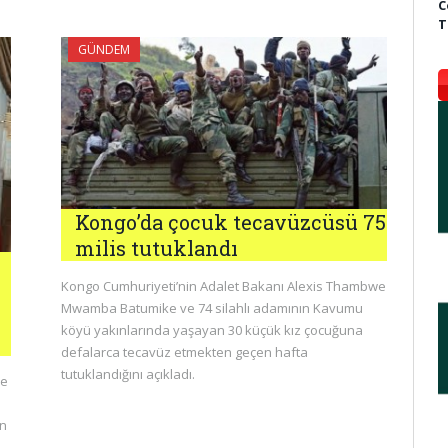
C
T
GÜNDEM
Kongo’da çocuk tecavüzcüsü 75
milis tutuklandı
Kongo Cumhuriyeti’nin Adalet Bakanı Alexis Thambwe
Mwamba Batumike ve 74 silahlı adamının Kavumu
köyü yakınlarında yaşayan 30 küçük kız çocuğuna
defalarca tecavüz etmekten geçen hafta
tutuklandığını açıkladı.
de
en