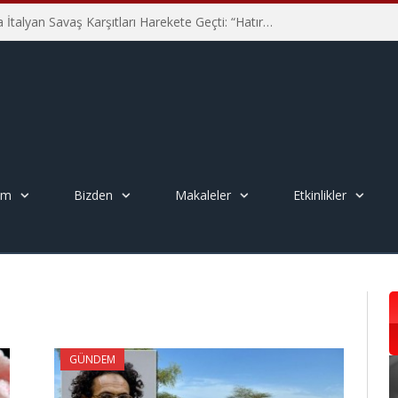
Hiroşima’nın 81. Yılında İtalyan Savaş Karşıtları Harekete Geçti: “Hatırlamak yeterli değil”
em
Bizden
Makaleler
Etkinlikler
GÜNDEM