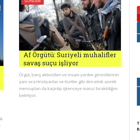
GÜNDEM
Af Örgütü: Suriyeli muhalifler
savaş suçu işliyor
Örgüt, barış aktivistleri ve insani yardım görevlilerinin
yanı sıra Hristiyanlar ve Kürtler gibi dini-etnik azınlık
mensupları da kaçırılıp işkenceye maruz bırakıldığını
belirtiyor.
ık
T
e
R