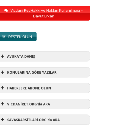
Vicdani Ret Hakkı ve Hakkın Kullanılması –
Davut Erkan
DESTEK OLUN
AVUKATA DANIŞ
KONULARINA GÖRE YAZILAR
HABERLERE ABONE OLUN
KONULARINA GÖRE YAZILAR
VİCDANİRET.ORG'da ARA
AVUKATA DANIŞ
(1)
SAVASKARSİTLARİ.ORG'da ARA
refusewar
(3)
ur' ihtarı