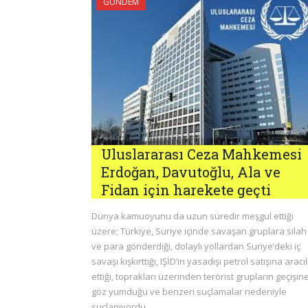
GÜNDEM
Uluslararası Ceza Mahkemesi
Erdoğan, Davutoğlu, Ala ve
Fidan için harekete geçti
Dünya kamuoyunu da uzun süredir meşgul ettiği
üzere; Türkiye, Suriye içinde savaşan gruplara silah
ve para gönderdiği, dolaylı yollardan Suriye’deki iç
savaşı kışkırttığı, IŞİD’in yasadışı petrol satışına aracıl
ettiği, toprakları üzerinden terörist grupların geçişin
göz yumduğu ve benzeri suçlamalar nedeniyle
suçlanıyordu.