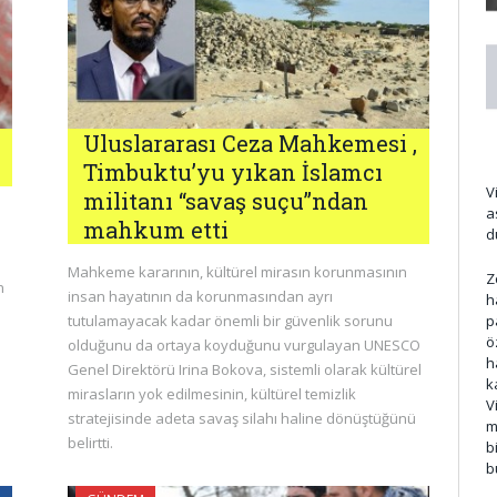
Uluslararası Ceza Mahkemesi ,
Timbuktu’yu yıkan İslamcı
V
militanı “savaş suçu”ndan
a
mahkum etti
d
Mahkeme kararının, kültürel mirasın korunmasının
Z
n
insan hayatının da korunmasından ayrı
h
tutulamayacak kadar önemli bir güvenlik sorunu
p
ö
olduğunu da ortaya koyduğunu vurgulayan UNESCO
h
Genel Direktörü Irina Bokova, sistemli olarak kültürel
k
mirasların yok edilmesinin, kültürel temizlik
V
stratejisinde adeta savaş silahı haline dönüştüğünü
m
belirtti.
b
b