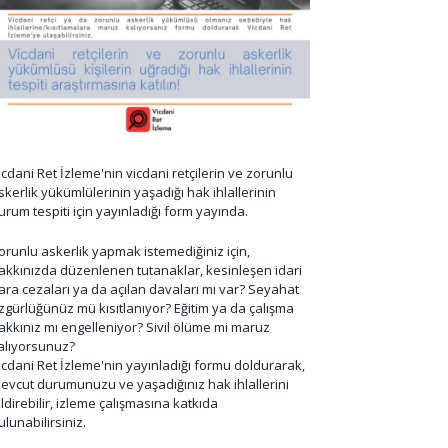
icdani Ret İzleme'nin vicdani retçilerin ve zorunlu
skerlik yükümlülerinin yaşadığı hak ihlallerinin
urum tespiti için yayınladığı form yayında.
orunlu askerlik yapmak istemediğiniz için,
akkınızda düzenlenen tutanaklar, kesinleşen idari
ara cezaları ya da açılan davaları mı var? Seyahat
zgürlüğünüz mü kısıtlanıyor? Eğitim ya da çalışma
akkınız mı engelleniyor? Sivil ölüme mi maruz
alıyorsunuz?
icdani Ret İzleme'nin yayınladığı formu doldurarak,
evcut durumunuzu ve yaşadığınız hak ihlallerini
ildirebilir, izleme çalışmasına katkıda
ulunabilirsiniz.