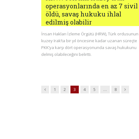
operasyonlarında en az 7 sivil
öldü, savaş hukuku ihlal
edilmiş olabilir
İnsan Hakları İzleme Örgütü (HRW), Türk ordusunun
kuzey Irak’ta bir yıl öncesine kadar uzanan süreçte
PKK’ya karşı dört operasyonunda savaş hukukunu
delmiş olabileceğini belirtti.
Previous
Next
1
2
3
4
5
…
8