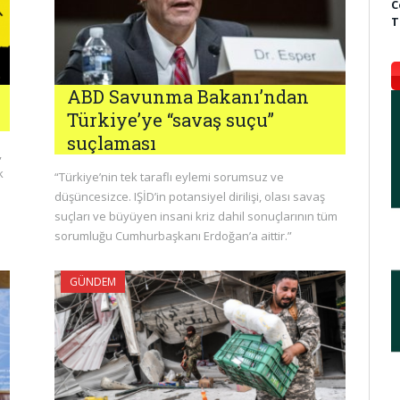
C
T
ABD Savunma Bakanı’ndan
Türkiye’ye “savaş suçu”
suçlaması
,
k
“Türkiye’nin tek taraflı eylemi sorumsuz ve
düşüncesizce. IŞİD’in potansiyel dirilişi, olası savaş
suçları ve büyüyen insani kriz dahil sonuçlarının tüm
sorumluğu Cumhurbaşkanı Erdoğan’a aittir.”
GÜNDEM