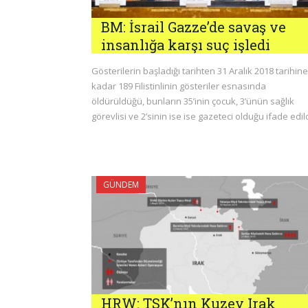
BM: İsrail Gazze’de savaş ve
insanlığa karşı suç işledi
Gösterilerin başladığı tarihten 31 Aralık 2018 tarihine
kadar 189 Filistinlinin gösteriler esnasında
öldürüldüğü, bunların 35’inin çocuk, 3’ünün sağlık
görevlisi ve 2’sinin ise ise gazeteci olduğu ifade edild
GÜNDEM
HRW: TSK’nın Kuzey Irak