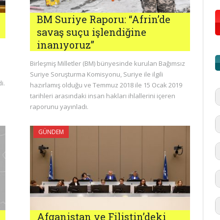
BM Suriye Raporu: “Afrin’de
savaş suçu işlendiğine
inanıyoruz”
Birleşmiş Milletler (BM) bünyesinde kurulan Bağımsız
Suriye Soruşturma Komisyonu, Suriye ile ilgili
i.
hazırlamış olduğu ve Temmuz 2018 ile 15 Ocak 2019
tarihleri arasındaki insan hakları ihlallerini içeren
raporunu yayınladı.
GÜNDEM
#
Afganistan ve Filistin’deki
'd