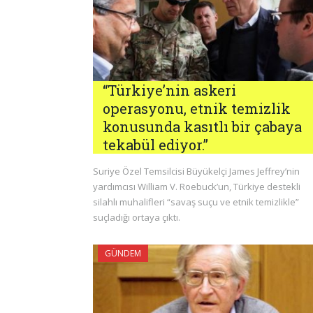
“Türkiye’nin askeri
operasyonu, etnik temizlik
konusunda kasıtlı bir çabaya
tekabül ediyor.”
Suriye Özel Temsilcisi Büyükelçi James Jeffrey’nin
yardımcısı William V. Roebuck’un, Türkiye destekli
silahlı muhalifleri “savaş suçu ve etnik temizlikle”
suçladığı ortaya çıktı.
GÜNDEM