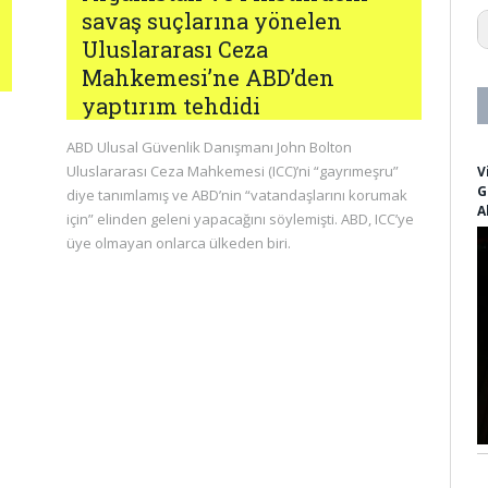
1
savaş suçlarına yönelen
1
Uluslararası Ceza
1
Mahkemesi’ne ABD’den
1
1
yaptırım tehdidi
1
1
ABD Ulusal Güvenlik Danışmanı John Bolton
1
Uluslararası Ceza Mahkemesi (ICC)’ni “gayrımeşru”
V
2
G
diye tanımlamış ve ABD’nin “vatandaşlarını korumak
3
A
için” elinden geleni yapacağını söylemişti. ABD, ICC’ye
2
a
üye olmayan onlarca ülkeden biri.
a
a
a
a
af
A
ag
a
A
a
a
al