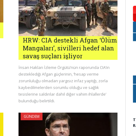
HRW: CIA destekli Afgan ‘Ölüm
Mangaları’, sivilleri hedef alan
savaş suçları işliyor
İnsan Hakları İzleme Örgütü’nün raporunda CIA’in
desteklediği Afgan güçlerinin, ‘hesap verme
zorunluluğu olmadan yargısız infaz yaptığı, zorla
kaybedilmelerden sorumlu olduğu ve sağlık
tesislerine saldırılar dahil diğer vahim ihlallerde’
bulunduğu belirtildi.
GÜNDEM
T
R