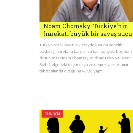
Noam Chomsky: Türkiye’nin
harekatı büyük bir savaş suçu
Türkiye’nin Suriye’nin kuzeydoğusuna yönelik
başlattığı harekata karşı imza kampanyası başlatan
düşünürler Noam Chomsky, Michael Löwy ve Janet
Biehl bölgedeki özgürlükçü ve demokratik ortamın
tehdit altında olduğuna vurgu yaptı.
GÜNDEM