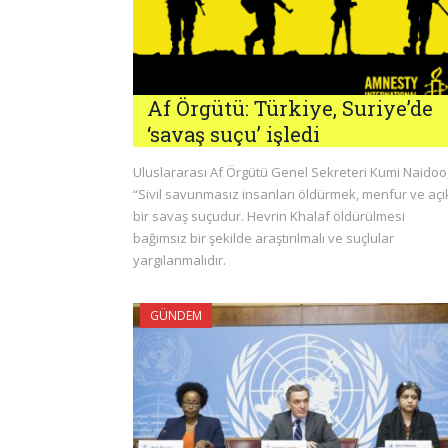
Af Örgütü: Türkiye, Suriye’de
‘savaş suçu’ işledi
Uluslararası Af Örgütü Genel Sekreteri Kumi Naidoo
“Sivil savunmasız insanları öldürmek, menfur ve açı
bir savaş suçudur. Hevrin Khalaf öldürülmesi
bağımsız bir şekilde araştırılmalı ve suçlular
yargılanmalıdır.
GÜNDEM