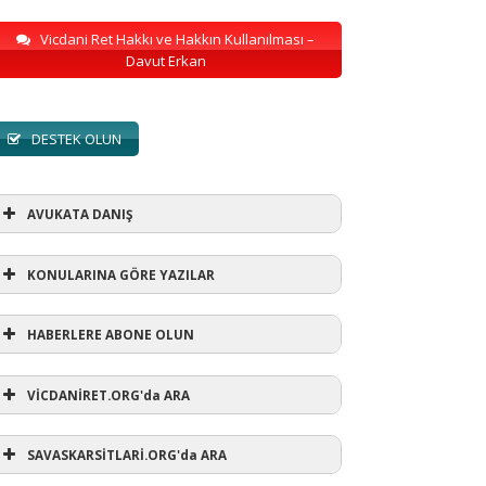
Vicdani Ret Hakkı ve Hakkın Kullanılması –
Davut Erkan
DESTEK OLUN
AVUKATA DANIŞ
KONULARINA GÖRE YAZILAR
HABERLERE ABONE OLUN
KONULARINA GÖRE YAZILAR
VİCDANİRET.ORG'da ARA
AVUKATA DANIŞ
(1)
SAVASKARSİTLARİ.ORG'da ARA
refusewar
(3)
ur' ihtarı