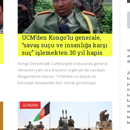
UCM’den Kongo’lu generale,
“savaş suçu ve insanlığa karşı
V
suç” işlemekten 30 yıl hapis
a
d
Kongo Demokratik Cumhuriyeti ordusunda general
olmasının yanı sıra 4 isyancı örgüt için de savaşan
Z
Ntaganda’nın davası, ”UCM’deki en büyük ve
h
karmaşık davalardan biri” olarak görülmüştü.
p
ö
h
k
GÜNDEM
V
m
b
b