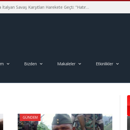
Hiroşima’nın 81. Yılında İtalyan Savaş Karşıtları Harekete Geçti: “Hatırlamak yeterli değil”
em
Bizden
Makaleler
Etkinlikler
GÜNDEM