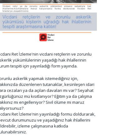
icdani Ret İzleme'nin vicdani retçilerin ve zorunlu
skerlik yükümlülerinin yaşadığı hak ihlallerinin
urum tespiti için yayınladığı form yayında.
orunlu askerlik yapmak istemediğiniz için,
akkınızda düzenlenen tutanaklar, kesinleşen idari
ara cezaları ya da açılan davaları mı var? Seyahat
zgürlüğünüz mü kısıtlanıyor? Eğitim ya da çalışma
akkınız mı engelleniyor? Sivil ölüme mi maruz
alıyorsunuz?
icdani Ret İzleme'nin yayınladığı formu doldurarak,
evcut durumunuzu ve yaşadığınız hak ihlallerini
ildirebilir, izleme çalışmasına katkıda
ulunabilirsiniz.