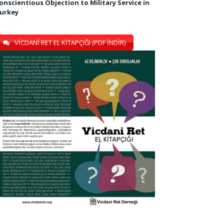
onscientious Objection to Military Service in
urkey
VİCDANİ RET EL KİTAPÇIĞI (PDF İNDİR)