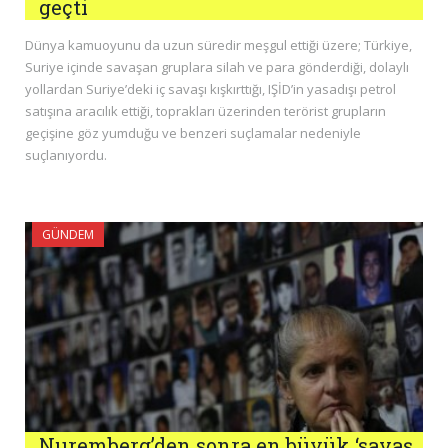
geçti
Dünya kamuoyunu da uzun süredir meşgul ettiği üzere; Türkiye,
Suriye içinde savaşan gruplara silah ve para gönderdiği, dolaylı
yollardan Suriye’deki iç savaşı kışkırttığı, IŞİD’in yasadışı petrol
satışına aracılık ettiği, toprakları üzerinden terörist grupların
geçişine göz yumduğu ve benzeri suçlamalar nedeniyle
suçlanıyordu.
GÜNDEM
Nuremberg’den sonra en büyük ‘savaş