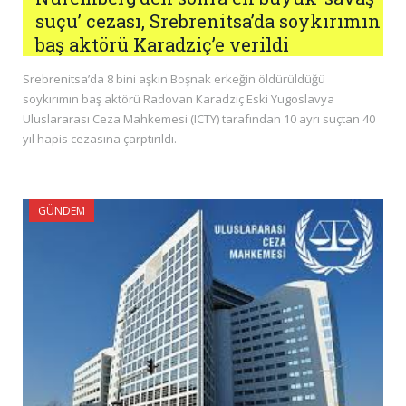
suçu’ cezası, Srebrenitsa’da soykırımın
baş aktörü Karadziç’e verildi
Srebrenitsa’da 8 bini aşkın Boşnak erkeğin öldürüldüğü
soykırımın baş aktörü Radovan Karadziç Eski Yugoslavya
Uluslararası Ceza Mahkemesi (ICTY) tarafından 10 ayrı suçtan 40
yıl hapis cezasına çarptırıldı.
GÜNDEM