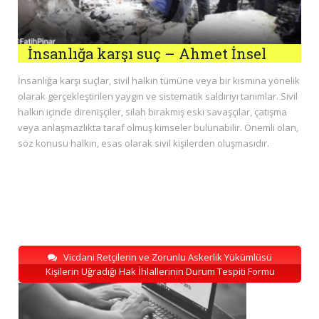
İnsanlığa karşı suç – Ahmet İnsel
İnsanlığa karşı suçlar, sivil halkın tümüne veya bir kısmına yönelik
olarak gerçekleştirilen yaygın ve sistematik saldırıyı tanımlar. Sivil
halkın içinde direnişçiler, silah bırakmış eski savaşçılar, çatışma
veya anlaşmazlıkta taraf olmuş kimseler bulunabilir. Önemli olan,
söz konusu halkın, esas olarak sivil kişilerden oluşmasıdır.
Vicdani Retçilerin ve Zorunlu Askerlik Yükümlüsü
Kişilerin Uğradığı Hak İhlallerinin Durum Tespiti Formu