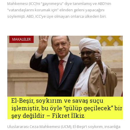
Mahkemesi (ICC)’ni “gayrımeşru” diye tanımlamış ve ABD’nin
“vatandaşlarını korumak için” elinden geleni yapacağını
söylemişti. ABD, ICC’ye üye olmayan onlarca ülkeden biri.
MAKALELER
El-Beşir, soykırım ve savaş suçu
işlemiştir, bu öyle “gülüp geçilecek” bir
şey değildir – Fikret İlkiz
Uluslararası Ceza Mahkemesi (UCM), El-Beşir’i soykırım, insanlığa