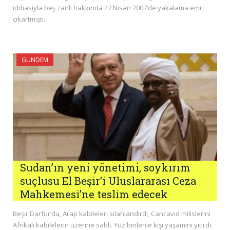
iddiasıyla beş zanlı hakkında 27 Nisan 2007’de yakalama emri
çıkartmıştı.
GÜNDEM
Sudan’ın yeni yönetimi, soykırım
suçlusu El Beşir’i Uluslararası Ceza
Mahkemesi’ne teslim edecek
Beşir Darfur’da, Arap kabileleri silahlandırdı, Cancavid milislerini
Afrikalı kabilelerin üzerine saldı. Yüz binlerce kişi yaşamını yitirdi.