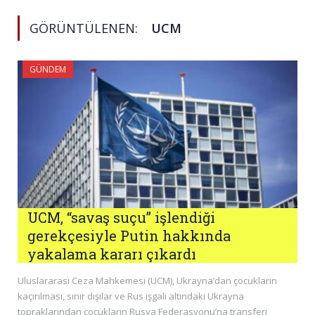
GÖRÜNTÜLENEN:
UCM
GÜNDEM
UCM, “savaş suçu” işlendiği
gerekçesiyle Putin hakkında
yakalama kararı çıkardı
Uluslararası Ceza Mahkemesi (UCM), Ukrayna’dan çocukların
kaçırılması, sınır dışılar ve Rus işgali altındaki Ukrayna
topraklarından çocukların Rusya Federasyonu’na transferi