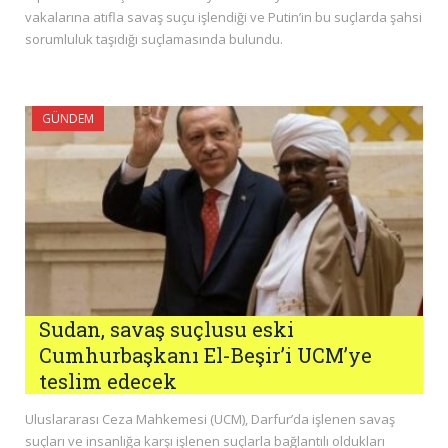
vakalarına atıfla savaş suçu işlendiği ve Putin’in bu suçlarda şahsi
sorumluluk taşıdığı suçlamasında bulundu.
GÜNDEM
Sudan, savaş suçlusu eski
Cumhurbaşkanı El-Beşir’i UCM’ye
teslim edecek
Uluslararası Ceza Mahkemesi (UCM), Darfur’da işlenen savaş
suçları ve insanlığa karşı işlenen suçlarla bağlantılı oldukları