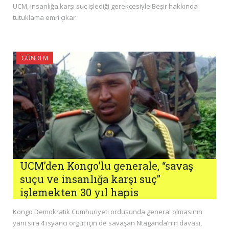
UCM, insanlığa karşı suç işlediği gerekçesiyle Beşir hakkında
tutuklama emri çıkar
GÜNDEM
UCM’den Kongo’lu generale, “savaş
suçu ve insanlığa karşı suç”
işlemekten 30 yıl hapis
Kongo Demokratik Cumhuriyeti ordusunda general olmasının
yanı sıra 4 isyancı örgüt için de savaşan Ntaganda’nın davası,