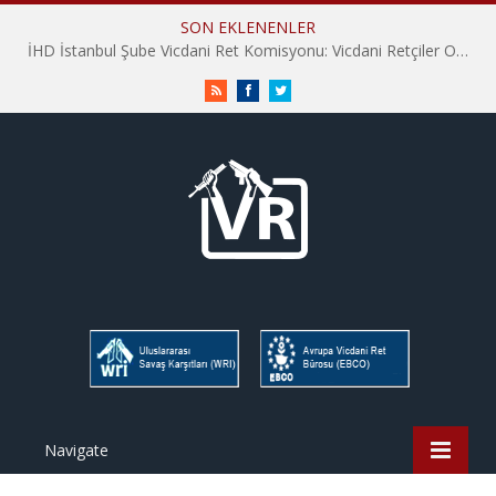
SON EKLENENLER
İHD İstanbul Şube Vicdani Ret Komisyonu: Vicdani Retçiler Olarak Destek İçin Buradayız!
RSS
Facebook
Twitter
Navigate