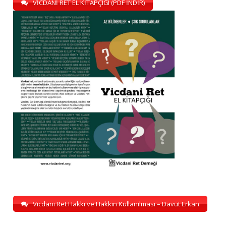
VİCDANİ RET EL KİTAPÇIĞI (PDF İNDİR)
Vicdani Ret Hakkı ve Hakkın Kullanılması – Davut Erkan