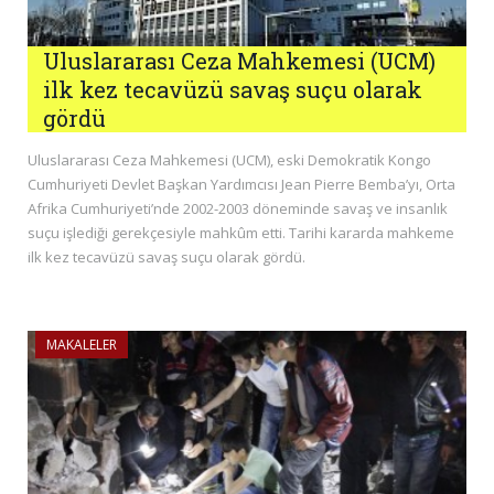
Uluslararası Ceza Mahkemesi (UCM)
ilk kez tecavüzü savaş suçu olarak
gördü
Uluslararası Ceza Mahkemesi (UCM), eski Demokratik Kongo
Cumhuriyeti Devlet Başkan Yardımcısı Jean Pierre Bemba’yı, Orta
Afrika Cumhuriyeti’nde 2002-2003 döneminde savaş ve insanlık
suçu işlediği gerekçesiyle mahkûm etti. Tarihi kararda mahkeme
ilk kez tecavüzü savaş suçu olarak gördü.
MAKALELER