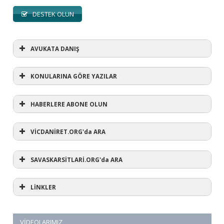
DESTEK OLUN
AVUKATA DANIŞ
KONULARINA GÖRE YAZILAR
HABERLERE ABONE OLUN
KONULARINA GÖRE YAZILAR
AVUKATA DANIŞ
VİCDANİRET.ORG'da ARA
(1)
SAVASKARSİTLARİ.ORG'da ARA
#refusewar
(3)
'dur' ihtarı
(11)
1 aralık
LİNKLER
(12)
1 eylül
(5)
1. Dünya Savaşı
(1)
10 Aralık
(3)
12 eylül
VİDEOLARIMIZ