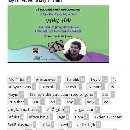
hayat! (Video, 15 Mayıs, İzmir)
'dur' ihtarı
3
#refusewar
1
1 aralık
11
1 eylül
12
1.
Dünya Savaşı
5
10 Aralık
1
12 eylül
3
12 mart
1
15
Mayıs
44
15 mayıs dünya vicdani retçiler günü
6
2024
1
28 şubat
2
318
59
ab
24
abd
319
açlık
6
adil
yargılanma hakkı
1
Af Örgütü
61
afganistan
31
afrika
9
afrika birliği
1
agit
1
aihm
26
Akdeniz Vicdani
Ret Buluşması
6
akka
1
alevi
1
ali fikri ışık
13