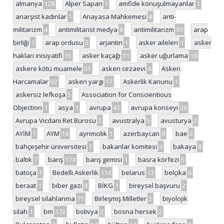
almanya
128
Alper Sapan
1
amfide konuşulmayanlar
1
anarşist kadınlar
1
Anayasa Mahkemesi
4
anti-
militarizm
4
antimilitarist medya
8
antimilitarizm
97
arap
birliği
1
arap ordusu
2
arjantin
1
asker aileleri
1
asker
hakları inisiyatifi
15
asker kaçağı
31
asker uğurlama
18
askere kötü muamele
55
askeri cezaevi
4
Askeri
Harcamalar
92
askeri yargı
17
Askerlik Kanunu
1
askersiz lefkoşa
5
Association for Conscientious
Objection
1
asya
1
avrupa
41
avrupa konseyi
26
Avrupa Vicdani Ret Bürosu
2
avustralya
5
avusturya
2
AYİM
1
AYM
14
ayrımcılık
1
azerbaycan
8
bae
2
bahçeşehir üniversitesi
1
bakanlar komitesi
4
bakaya
8
baltık
7
barış
174
barış gemisi
1
basra körfezi
5
batoça
1
Bedelli Askerlik
114
belarus
13
belçika
6
beraat
1
biber gazı
8
BİKG
1
bireysel başvuru
2
bireysel silahlanma
71
Birleşmiş Milletler
2
biyolojik
silah
1
bm
172
bolivya
2
bosna hersek
2