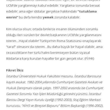
UCM’de yargılanmayı kabul edebilir. Yargılama sonunda beraat
edebilir; ama eğer iddialar gerçekse hakkındaki
“tutuklama
emrini”
bu defa kendisi
yemek
zorunda kalabilir.
Kim olursa olsun; ortada binlerce insanın ölümünden sorumlu
olduğu ileri sürülen bir devlet başkanının UCM’de yargılanmasını
isterim…Hayal olabilir! Türkiye’nin Roma Statüsünü onaylayarak
“taraf” olmasını da isterim…Bu daha büyük bir hayal olabilir, ama
cezasızlıkların her türlü halini benimseyen bütün siyasal
iktidarlara karşı kurulan hayaller bir gün gerçek olur. (Fİ/HK)
Fikret İlkiz
İstanbul Üniversitesi Hukuk Fakültesi mezunu. İstanbul Barosuna
kayıtlı avukat. 1982-2004 yıllarında Cumhuriyet Gazetesi Avukatı ve
Hukuk Danışmanı olarak çalıştı. 1997-2002 arasında ise Cumhuriyet
Gazetesi Sorumlu Yazı İşleri Müdürlüğü görevini yürüttü. İstanbul
Barosu Dergi Yayın Kurulu üyeliği (1992-2003), Staj Eğitim Merkezi
kurucusu, “AİHS ve Bireysel Başvuru” Bölüm Başkanlığı (1996-2002),