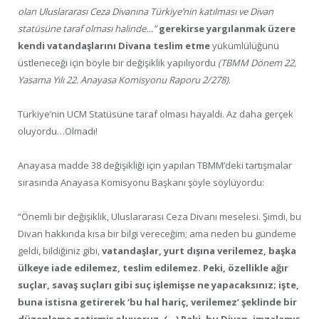
olan Uluslararası Ceza Divanına Türkiye’nin katılması ve Divan
statüsüne taraf olması halinde…”
gerekirse yargılanmak üzere
kendi vatandaşlarını Divana teslim etme
yükümlülüğünü
üstleneceği için böyle bir değişiklik yapılıyordu
(TBMM Dönem 22,
Yasama Yılı 22. Anayasa Komisyonu Raporu 2/278)
.
Türkiye’nin UCM Statüsüne taraf olması hayaldi. Az daha gerçek
oluyordu…Olmadı!
Anayasa madde 38 değişikliği için yapılan TBMM’deki tartışmalar
sırasında Anayasa Komisyonu Başkanı şöyle söylüyordu:
“Önemli bir değişiklik, Uluslararası Ceza Divanı meselesi. Şimdi, bu
Divan hakkında kısa bir bilgi vereceğim; ama neden bu gündeme
geldi, bildiğiniz gibi,
vatandaşlar, yurt dışına verilemez, başka
ülkeye iade edilemez, teslim edilemez. Peki, özellikle ağır
suçlar, savaş suçları gibi suç işlemişse ne yapacaksınız; işte,
buna istisna getirerek ‘bu hal hariç, verilemez’ şeklinde bir