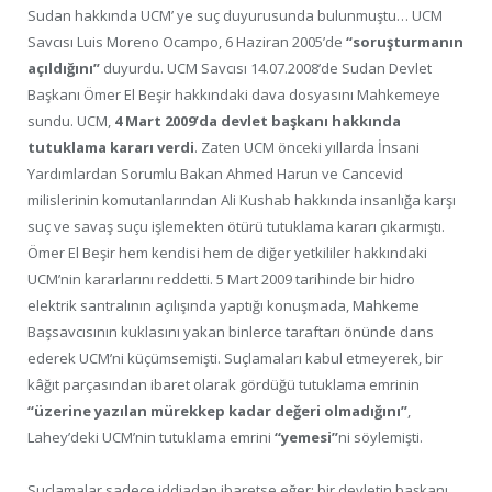
Sudan hakkında UCM’ ye suç duyurusunda bulunmuştu… UCM
Savcısı Luis Moreno Ocampo, 6 Haziran 2005’de
“soruşturmanın
açıldığını”
duyurdu. UCM Savcısı 14.07.2008’de Sudan Devlet
Başkanı Ömer El Beşir hakkındaki dava dosyasını Mahkemeye
sundu. UCM,
4 Mart 2009’da devlet başkanı hakkında
tutuklama kararı verdi
. Zaten UCM önceki yıllarda İnsani
Yardımlardan Sorumlu Bakan Ahmed Harun ve Cancevid
milislerinin komutanlarından Ali Kushab hakkında insanlığa karşı
suç ve savaş suçu işlemekten ötürü tutuklama kararı çıkarmıştı.
Ömer El Beşir hem kendisi hem de diğer yetkililer hakkındaki
UCM’nin kararlarını reddetti. 5 Mart 2009 tarihinde bir hidro
elektrik santralının açılışında yaptığı konuşmada, Mahkeme
Başsavcısının kuklasını yakan binlerce taraftarı önünde dans
ederek UCM’ni küçümsemişti. Suçlamaları kabul etmeyerek, bir
kâğıt parçasından ibaret olarak gördüğü tutuklama emrinin
“üzerine yazılan mürekkep kadar değeri olmadığını”
,
Lahey’deki UCM’nin tutuklama emrini
“yemesi”
ni söylemişti.
Suçlamalar sadece iddiadan ibaretse eğer; bir devletin başkanı