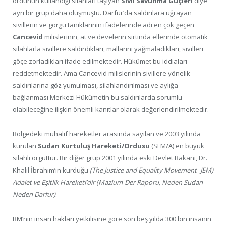
ordunun kullandığı silahları taşıyan
Sivil Savunma Güçleri
diye
ayrı bir grup daha oluşmuştu. Darfur’da saldırılara uğrayan
sivillerin ve görgü tanıklarının ifadelerinde adı en çok geçen
Cancevid
milislerinin, at ve develerin sırtında ellerinde otomatik
silahlarla sivillere saldırdıkları, mallarını yağmaladıkları, sivilleri
göçe zorladıkları ifade edilmektedir. Hükümet bu iddiaları
reddetmektedir. Ama Cancevid milislerinin sivillere yönelik
saldırılarına göz yumulması, silahlandırılması ve aylığa
bağlanması Merkezi Hükümetin bu saldırılarda sorumlu
olabileceğine ilişkin önemli kanıtlar olarak değerlendirilmektedir.
Bölgedeki muhalif hareketler arasında sayılan ve 2003 yılında
kurulan
Sudan Kurtuluş Hareketi/Ordusu
(SLM/A) en büyük
silahlı örgüttür. Bir diğer grup 2001 yılında eski Devlet Bakanı, Dr.
Khalil İbrahim’in kurduğu
(The Justice and Equality Movement -JEM)
Adalet ve Eşitlik Hareketi’dir (Mazlum-Der Raporu, Neden Sudan-
Neden Darfur)
.
BM’nin insan hakları yetkilisine göre son beş yılda 300 bin insanın