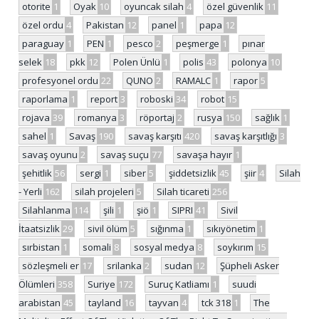
otorite
1
Oyak
10
oyuncak silah
4
özel güvenlik
11
özel ordu
4
Pakistan
12
panel
1
papa
12
paraguay
1
PEN
1
pesco
2
peşmerge
1
pınar
selek
18
pkk
12
Polen Ünlü
1
polis
43
polonya
10
profesyonel ordu
22
QUNO
2
RAMALC
1
rapor
5
raporlama
1
report
3
roboski
34
robot
15
rojava
39
romanya
3
röportaj
2
rusya
150
sağlık
1
sahel
1
Savaş
190
savaş karşıtı
420
savaş karşıtlığı
3
savaş oyunu
2
savaş suçu
77
savaşa hayır
1
şehitlik
56
sergi
1
siber
5
şiddetsizlik
45
şiir
4
Silah
- Yerli
162
silah projeleri
5
Silah ticareti
256
Silahlanma
114
şili
1
şiö
1
SIPRI
41
Sivil
İtaatsizlik
29
sivil ölüm
5
sığınma
1
sıkıyönetim
1
sırbistan
1
somali
8
sosyal medya
8
soykırım
15
sözleşmeli er
17
srilanka
2
sudan
12
Şüpheli Asker
Ölümleri
358
Suriye
172
Suruç Katliamı
1
suudi
arabistan
45
tayland
16
tayvan
4
tck 318
1
The