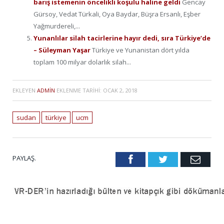
barış istemenin öncelikli koşulu haline geldi
Gencay
Gürsoy, Vedat Türkali, Oya Baydar, Büşra Ersanlı, Eşber
Yağmurdereli,...
Yunanlılar silah tacirlerine hayır dedi, sıra Türkiye’de
– Süleyman Yaşar
Türkiye ve Yunanistan dört yılda
toplam 100 milyar dolarlık silah...
EKLEYEN
ADMIN
EKLENME TARIHI:
OCAK 2, 2018
sudan
türkiye
ucm
PAYLAŞ.
Facebook
Twitter
Emai