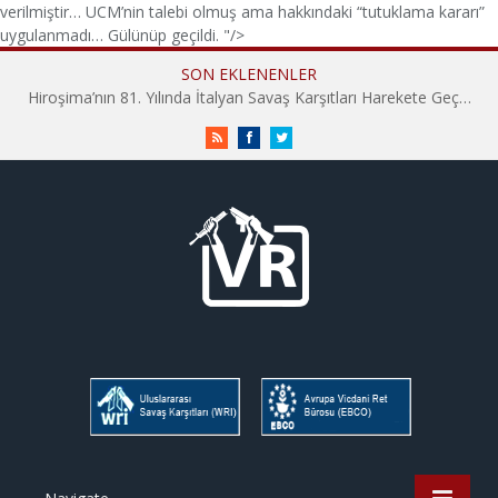
verilmiştir… UCM’nin talebi olmuş ama hakkındaki “tutuklama kararı”
uygulanmadı… Gülünüp geçildi. "/>
SON EKLENENLER
Hiroşima’nın 81. Yılında İtalyan Savaş Karşıtları Harekete Geçti: “Hatırlamak yeterli değil”
RSS
Facebook
Twitter