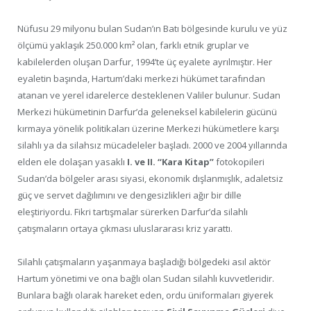
Nüfusu 29 milyonu bulan Sudan’ın Batı bölgesinde kurulu ve yüz
ölçümü yaklaşık 250.000 km² olan, farklı etnik gruplar ve
kabilelerden oluşan Darfur, 1994’te üç eyalete ayrılmıştır. Her
eyaletin başında, Hartum’daki merkezi hükümet tarafından
atanan ve yerel idarelerce desteklenen Valiler bulunur. Sudan
Merkezi hükümetinin Darfur’da geleneksel kabilelerin gücünü
kırmaya yönelik politikaları üzerine Merkezi hükümetlere karşı
silahlı ya da silahsız mücadeleler başladı. 2000 ve 2004 yıllarında
elden ele dolaşan yasaklı
I. ve II. “Kara Kitap”
fotokopileri
Sudan’da bölgeler arası siyasi, ekonomik dışlanmışlık, adaletsiz
güç ve servet dağılımını ve dengesizlikleri ağır bir dille
eleştiriyordu. Fikri tartışmalar sürerken Darfur’da silahlı
çatışmaların ortaya çıkması uluslararası kriz yarattı.
Silahlı çatışmaların yaşanmaya başladığı bölgedeki asıl aktör
Hartum yönetimi ve ona bağlı olan Sudan silahlı kuvvetleridir.
Bunlara bağlı olarak hareket eden, ordu üniformaları giyerek