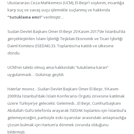
Uluslararası Ceza Mahkemesi (UCM), El-Beşir’i soykırım, insanlığa
karşı suç ve savaş suçu işlemekle suçlanmış ve hakkında
“tutuklama emri”
verilmiştir…
Sudan Devlet Başkanı Ömer El-Beşir 20 Kasım 2017’de İstanbul’da
gerçekleştirilen İslam İşbirliği Teşkilatı Ekonomik ve Ticari İşbirliği
Daimî Komitesi (İSEDAK) 33. Toplantısı’na katıldı ve ülkesine
döndü.
UCM’nin talebi olmuş ama hakkındaki “tutuklama kararı”
uygulanmadı… Gülünüp geçildi.
Hatırlar mısınız…Sudan Devlet Başkanı Ömer El-Beşir, 9 Kasım
2009’da İstanbul’daki İslam Konferansı Örgütü zirvesine katılmak
üzere Türkiye’ye gelecekti. Gelemedi…El Beşir, Cumhurbaşkanı
Abdullah Gül’ü telefonla arayarak İSEDAK toplantısı için İstanbul’a
gelemeyeceğini, partisiyle eski isyancılar arasındaki anlaşmazlığa
çözüm bulmak için Hartum’a dönmek zorunda olduğunu
bildirmişti.