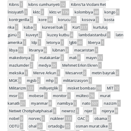
Kıbrıs
1
kıbrıs cumhuriyeti
12
Kıbrıs'ta Vicdani Ret
İnisiyatifi
1
kktc
3
kktc-vr
179
kolombiya
48
kongo
1
kontrgerilla
2
kore
49
korucu
30
kosova
1
kosta
rika
1
küba
2
küresel bak
1
Kürt
317
kurtuluş
günü
2
kuveyt
2
kuzey kutbu
4
lambdaistanbul
1
latin
amerika
1
ldp
1
letonya
1
lgbti
40
liberya
1
libya
11
litvanya
6
lübnan
3
macaristan
1
makedonya
1
malakanlar
3
mali
8
mayın
51
mazlumder
2
medya
25
Mehmet Erkin Ekren
1
meksika
1
Merve Arkun
1
Mesarvot
2
metin bayrak
2
MGK
9
mgsb
2
mhp
1
militarizasyon
1
Militarizm
123
milliyetçilik
7
misket bombası
10
MİT
12
mısır
16
mobese
1
monitor
1
mülteci
76
murat
kanatlı
21
myanmar
8
namibya
1
nato
107
nazizm
1
Netiwit Chotiphatphaisal
1
newroz
1
nijer
1
nijerya
8
nobel
9
norveç
3
nükleer
113
OAC
9
obama
2
ODTÜ
1
ohal
43
ortadoğu
15
osman murat ülke
2