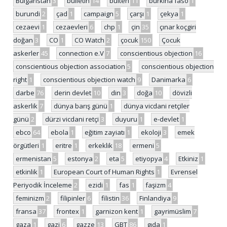
Bulgaristan
3
bulletin
14
bülten
11
burkina faso
1
burundi
2
çad
1
campaign
5
çarşı
1
çekya
1
cezaevi
1
cezaevleri
6
chp
1
çin
35
çınar koçgiri
doğan
3
CO
1
CO Watch
2
çocuk
150
Çocuk
askerler
45
connection e.V
7
conscientious objection
16
conscientious objection association
5
conscientious objection
right
1
conscientious objection watch
9
Danimarka
6
darbe
76
derin devlet
10
din
3
doğa
10
dövizli
askerlik
7
dünya barış günü
1
dünya vicdani retçiler
günü
2
dürzi vicdani retçi
3
duyuru
1
e-devlet
1
ebco
64
ebola
1
eğitim zayiatı
1
ekoloji
3
emek
örgütleri
1
eritre
1
erkeklik
18
ermeni
5
ermenistan
5
estonya
2
eta
5
etiyopya
4
Etkiniz
1
etkinlik
1
European Court of Human Rights
1
Evrensel
Periyodik İnceleme
2
ezidi
1
fas
1
faşizm
4
feminizm
2
filipinler
6
filistin
36
Finlandiya
9
fransa
37
frontex
1
garnizon kent
1
gayrimüslim
7
gaza
1
gazi
6
gazze
13
GBT
86
gıda
1