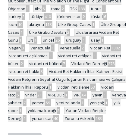
Multiplier Effect Of The Violation Of The Right To Conscientious
Objection
1
tihv
5
toma
2
TSK
188
tunus
1
turkey
2
türkiye
410
türkmenistan
2
tüsiad
6
ucm
10
ukrayna
118
Ulke Group Cases
1
Ülke Group of
Cases
1
Ülke Grubu Davaları
2
Uluslararası Vicdani Ret
Günü
1
UN
1
unicef
26
uruguay
1
uzay
1
vegan
3
Venezuela
1
venezuella
2
Vicdani Ret
1302
vicdani ret açıklaması
1
vicdani ret atölyesi
1
vicdani ret
bülten
2
vicdani ret bülteni
7
Vicdani Ret Derneği
278
vicdani ret hakkı
8
Vicdani Ret Hakkının İhlali Katmerli Etkisi:
Vicdani Retçilerin Seyahat Özgürlüğünün Kısıtlanması ve Çalışma
Hakkının İhlali Raporu
1
vicdani ret izleme
53
vicdani
retçi
5
vr der
21
VR-DDER
1
WRİ
64
yayın
1
yehova
şahitleri
7
yemen
59
yeni zelanda
1
yeniçağ
1
yılık
rapor
1
yoklama kaçağı
2
Yunan Vicdani Retçiler
Derneği
1
yunanistan
40
Zorunlu Askerlik
183