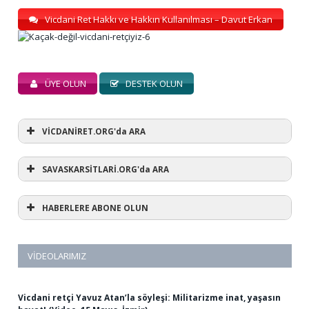
Vicdani Ret Hakkı ve Hakkın Kullanılması – Davut Erkan
ÜYE OLUN
DESTEK OLUN
VİCDANİRET.ORG'da ARA
SAVASKARSİTLARİ.ORG'da ARA
HABERLERE ABONE OLUN
VIDEOLARIMIZ
Vicdani retçi Yavuz Atan’la söyleşi: Militarizme inat, yaşasın