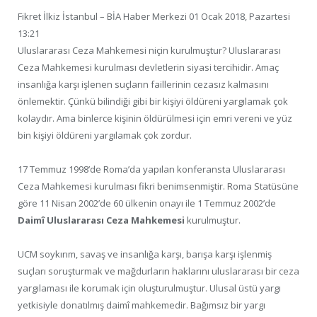
Fikret İlkiz İstanbul – BİA Haber Merkezi 01 Ocak 2018, Pazartesi
13:21
Uluslararası Ceza Mahkemesi niçin kurulmuştur? Uluslararası
Ceza Mahkemesi kurulması devletlerin siyasi tercihidir. Amaç
insanlığa karşı işlenen suçların faillerinin cezasız kalmasını
önlemektir. Çünkü bilindiği gibi bir kişiyi öldüreni yargılamak çok
kolaydır. Ama binlerce kişinin öldürülmesi için emri vereni ve yüz
bin kişiyi öldüreni yargılamak çok zordur.
17 Temmuz 1998’de Roma’da yapılan konferansta Uluslararası
Ceza Mahkemesi kurulması fikri benimsenmiştir. Roma Statüsüne
göre 11 Nisan 2002’de 60 ülkenin onayı ile 1 Temmuz 2002’de
Daimî Uluslararası Ceza Mahkemesi
kurulmuştur.
UCM soykırım, savaş ve insanlığa karşı, barışa karşı işlenmiş
suçları soruşturmak ve mağdurların haklarını uluslararası bir ceza
yargılaması ile korumak için oluşturulmuştur. Ulusal üstü yargı
yetkisiyle donatılmış daimî mahkemedir. Bağımsız bir yargı