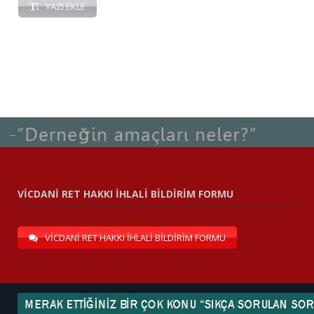
YAZI EKLE
VİCDANİ RET HAKKI İHLALİ BİLDİRİM FORMU
VİCDANİ RET HAKKI İHLALİ BİLDİRİM FORMU