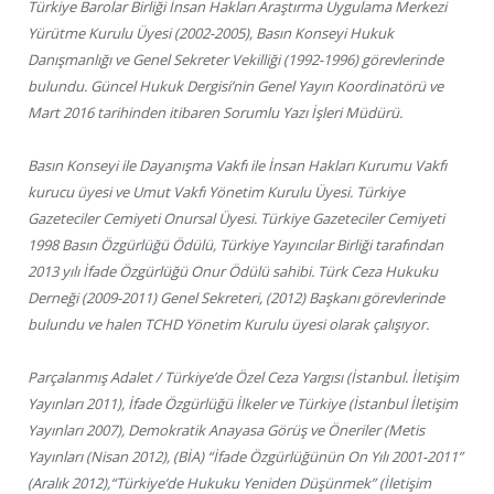
Türkiye Barolar Birliği İnsan Hakları Araştırma Uygulama Merkezi
Yürütme Kurulu Üyesi (2002-2005), Basın Konseyi Hukuk
Danışmanlığı ve Genel Sekreter Vekilliği (1992-1996) görevlerinde
bulundu. Güncel Hukuk Dergisi’nin Genel Yayın Koordinatörü ve
Mart 2016 tarihinden itibaren Sorumlu Yazı İşleri Müdürü.
Basın Konseyi ile Dayanışma Vakfı ile İnsan Hakları Kurumu Vakfı
kurucu üyesi ve Umut Vakfı Yönetim Kurulu Üyesi. Türkiye
Gazeteciler Cemiyeti Onursal Üyesi. Türkiye Gazeteciler Cemiyeti
1998 Basın Özgürlüğü Ödülü, Türkiye Yayıncılar Birliği tarafından
2013 yılı İfade Özgürlüğü Onur Ödülü sahibi. Türk Ceza Hukuku
Derneği (2009-2011) Genel Sekreteri, (2012) Başkanı görevlerinde
bulundu ve halen TCHD Yönetim Kurulu üyesi olarak çalışıyor.
Parçalanmış Adalet / Türkiye’de Özel Ceza Yargısı (İstanbul. İletişim
Yayınları 2011), İfade Özgürlüğü İlkeler ve Türkiye (İstanbul İletişim
Yayınları 2007), Demokratik Anayasa Görüş ve Öneriler (Metis
Yayınları (Nisan 2012), (BİA) “İfade Özgürlüğünün On Yılı 2001-2011”
(Aralık 2012),“Türkiye’de Hukuku Yeniden Düşünmek” (İletişim