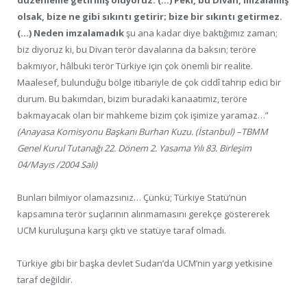
düzenleme getirmiş oluyoruz. (…) Peki, bu Divan, imzalamış
olsak, bize ne gibi sıkıntı getirir; bize bir sıkıntı getirmez.
(…) Neden imzalamadık
şu ana kadar diye baktığımız zaman;
biz diyoruz ki, bu Divan terör davalarına da baksın; teröre
bakmıyor, hâlbuki terör Türkiye için çok önemli bir realite.
Maalesef, bulunduğu bölge itibariyle de çok ciddî tahrip edici bir
durum. Bu bakımdan, bizim buradaki kanaatimiz, teröre
bakmayacak olan bir mahkeme bizim çok işimize yaramaz…”
(Anayasa Komisyonu Başkanı Burhan Kuzu. (İstanbul) –TBMM
Genel Kurul Tutanağı 22. Dönem 2. Yasama Yılı 83. Birleşim
04/Mayıs /2004 Salı)
Bunları bilmiyor olamazsınız… Çünkü; Türkiye Statü’nün
kapsamına terör suçlarının alınmamasını gerekçe göstererek
UCM kuruluşuna karşı çıktı ve statüye taraf olmadı.
Türkiye gibi bir başka devlet Sudan’da UCM’nin yargı yetkisine
taraf değildir.