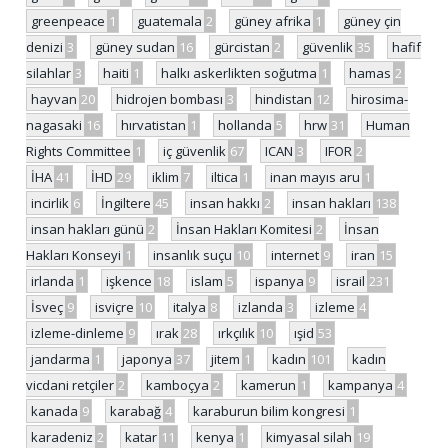
greenpeace
1
guatemala
2
güney afrika
1
güney çin
denizi
3
güney sudan
16
gürcistan
2
güvenlik
35
hafif
silahlar
3
haiti
1
halkı askerlikten soğutma
1
hamas
2
hayvan
20
hidrojen bombası
3
hindistan
12
hirosima-
nagasaki
16
hırvatistan
1
hollanda
5
hrw
31
Human
Rights Committee
1
iç güvenlik
67
ICAN
3
IFOR
2
İHA
41
İHD
29
iklim
7
iltica
1
inan mayıs aru
1
incirlik
6
İngiltere
45
insan hakkı
2
insan hakları
138
insan hakları günü
2
İnsan Hakları Komitesi
2
İnsan
Hakları Konseyi
1
insanlık suçu
10
internet
9
iran
15
irlanda
1
işkence
18
islam
5
ispanya
9
israil
231
İsveç
9
isviçre
10
italya
8
izlanda
3
izleme
4
izleme-dinleme
9
ırak
28
ırkçılık
10
ışid
53
jandarma
1
japonya
37
jitem
1
kadın
101
kadın
vicdani retçiler
2
kamboçya
2
kamerun
1
kampanya
4
kanada
9
karabağ
4
karaburun bilim kongresi
1
karadeniz
2
katar
11
kenya
1
kimyasal silah
19