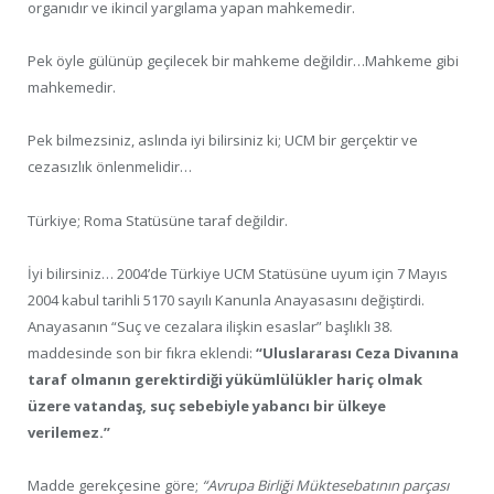
organıdır ve ikincil yargılama yapan mahkemedir.
Pek öyle gülünüp geçilecek bir mahkeme değildir…Mahkeme gibi
mahkemedir.
Pek bilmezsiniz, aslında iyi bilirsiniz ki; UCM bir gerçektir ve
cezasızlık önlenmelidir…
Türkiye; Roma Statüsüne taraf değildir.
İyi bilirsiniz… 2004’de Türkiye UCM Statüsüne uyum için 7 Mayıs
2004 kabul tarihli 5170 sayılı Kanunla Anayasasını değiştirdi.
Anayasanın “Suç ve cezalara ilişkin esaslar” başlıklı 38.
maddesinde son bir fıkra eklendi:
“Uluslararası Ceza Divanına
taraf olmanın gerektirdiği yükümlülükler hariç olmak
üzere vatandaş, suç sebebiyle yabancı bir ülkeye
verilemez.”
Madde gerekçesine göre;
“Avrupa Birliği Müktesebatının parçası