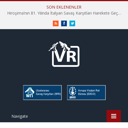
SON EKLENENLER
Hiroşima’nın 81. Yılında İtalyan Savaş Karşıtları Harekete Geçti: “Hatırlamak yeterli değil”
RSS
Facebook
Twitter
Navigate