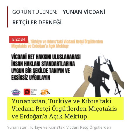
GÖRÜNTÜLENEN:
YUNAN VICDANI
RETÇILER DERNEĞI
BIZDEN
Yunanistan, Türkiye ve Kıbrıs’taki
Vicdani Retçi Örgütlerden Miçotakis
ve Erdoğan’a Açık Mektup
Yunanistan, Türkiye ve Kıbrıs’taki Vicdani Retçi Örgütlerden