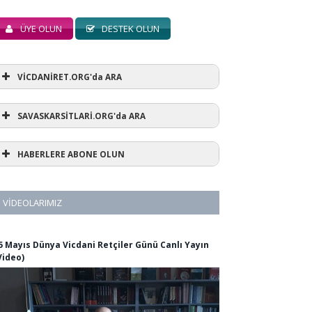
ÜYE OLUN
DESTEK OLUN
VİCDANİRET.ORG'da ARA
SAVASKARSİTLARİ.ORG'da ARA
HABERLERE ABONE OLUN
VIDEOLARIMIZ
5 Mayıs Dünya Vicdani Retçiler Günü Canlı Yayın
Video)