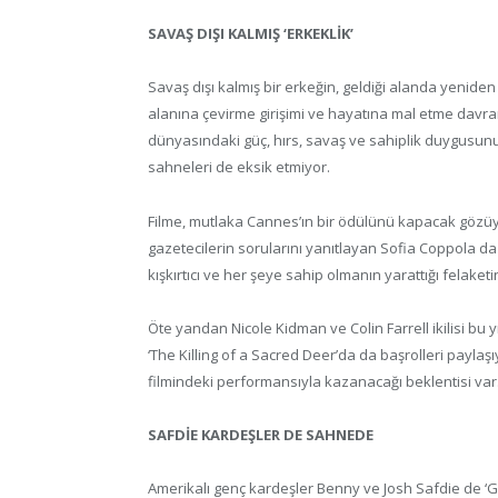
SAVAŞ DIŞI KALMIŞ ‘ERKEKLİK’
Savaş dışı kalmış bir erkeğin, geldiği alanda yenid
alanına çevirme girişimi ve hayatına mal etme davranış
dünyasındaki güç, hırs, savaş ve sahiplik duygusunu 
sahneleri de eksik etmiyor.
Filme, mutlaka Cannes’ın bir ödülünü kapacak gözüyle 
gazetecilerin sorularını yanıtlayan Sofia Coppola d
kışkırtıcı ve her şeye sahip olmanın yarattığı felaketi
Öte yandan Nicole Kidman ve Colin Farrell ikilisi bu
‘The Killing of a Sacred Deer’da da başrolleri paylaş
filmindeki performansıyla kazanacağı beklentisi var
SAFDİE KARDEŞLER DE SAHNEDE
Amerikalı genç kardeşler Benny ve Josh Safdie de ‘G