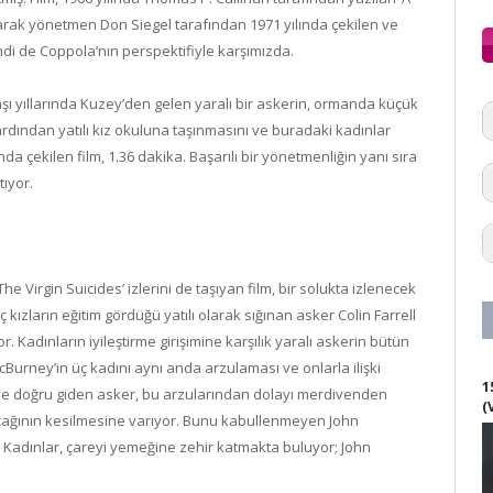
olarak yönetmen Don Siegel tarafından 1971 yılında çekilen ve
mdi de Coppola’nın perspektifiyle karşımızda.
aşı yıllarında Kuzey’den gelen yaralı bir askerin, ormanda küçük
ardından yatılı kız okuluna taşınmasını ve buradaki kadınlar
a çekilen film, 1.36 dakika. Başarılı bir yönetmenliğin yanı sıra
tıyor.
e Virgin Suicides’ izlerini de taşıyan film, bir solukta izlenecek
ızların eğitim gördüğü yatılı olarak sığınan asker Colin Farrell
. Kadınların iyileştirme girişimine karşılık yaralı askerin bütün
Burney’in üç kadını aynı anda arzulaması ve onlarla ilişki
1
eye doğru giden asker, bu arzularından dolayı merdivenden
(
cağının kesilmesine varıyor. Bunu kabullenmeyen John
. Kadınlar, çareyi yemeğine zehir katmakta buluyor; John