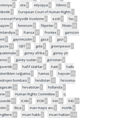
estonya
2
eta
5
etiyopya
4
Etkiniz
1
etkinlik
1
European Court of Human Rights
1
Evrensel Periyodik İnceleme
2
ezidi
1
fas
1
faşizm
4
feminizm
2
filipinler
6
filistin
36
Finlandiya
9
fransa
37
frontex
1
garnizon
ent
1
gayrimüslim
7
gaza
1
gazi
6
gazze
13
GBT
86
gıda
1
greenpeace
1
guatemala
2
güney afrika
1
güney çin
enizi
3
güney sudan
16
gürcistan
2
güvenlik
35
hafif silahlar
3
haiti
1
halkı
skerlikten soğutma
1
hamas
2
hayvan
20
hidrojen bombası
3
hindistan
12
hirosima-
agasaki
16
hırvatistan
1
hollanda
5
hrw
31
Human Rights Committee
1
iç
üvenlik
67
ICAN
3
IFOR
2
İHA
41
İHD
29
iklim
7
iltica
1
inan mayıs aru
1
incirlik
6
İngiltere
45
insan hakkı
2
insan hakları
138