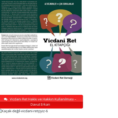
Vicdani Ret Hakkı ve Hakkın Kullanılması –
Davut Erkan