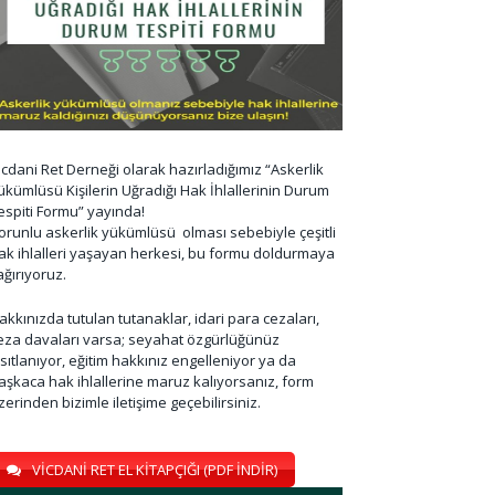
icdani Ret Derneği olarak hazırladığımız “Askerlik
ükümlüsü Kişilerin Uğradığı Hak İhlallerinin Durum
espiti Formu” yayında!
orunlu askerlik yükümlüsü olması sebebiyle çeşitli
ak ihlalleri yaşayan herkesi, bu formu doldurmaya
ağırıyoruz.
akkınızda tutulan tutanaklar, idari para cezaları,
eza davaları varsa; seyahat özgürlüğünüz
ısıtlanıyor, eğitim hakkınız engelleniyor ya da
aşkaca hak ihlallerine maruz kalıyorsanız, form
zerinden bizimle iletişime geçebilirsiniz.
VİCDANİ RET EL KİTAPÇIĞI (PDF İNDİR)