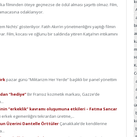
k
rika filminden öteye geçmezse de ödül alması şaşırttı olmaz. Film,
lamacasına odaklanıyor.
bi
 Nichts’ gösteriliyor. Fatih Akın’ın yönetmenliğini yaptığı filmin
a
Film, kocası ve oğlunu bir saldırıda yitiren Katja’nın intikamını
k
m
H
K
C
ürk
pazar günü “Militarizm Her Yerde” başlıklı bir panel yönettim
ından “hediye”
Bir Fransız kozmetik markası, Gazze’de
...
ü
inin “erkeklik” kavramı oluşumuna etkileri – Fatma Sancar
i erkek egemenliğini tekrardan üretme,...
k
pun Üzerini Dantelle Örttüler
Çanakkale’de kendilerine
...