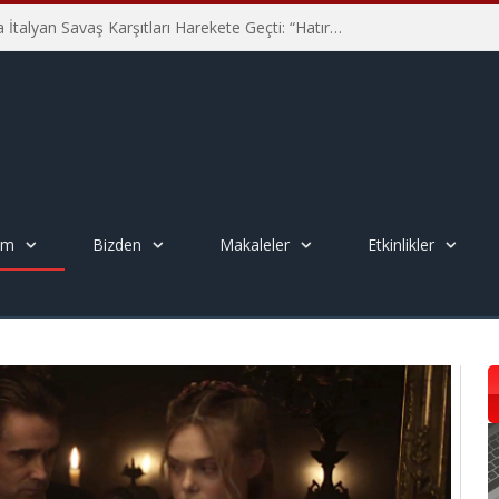
Hiroşima’nın 81. Yılında İtalyan Savaş Karşıtları Harekete Geçti: “Hatırlamak yeterli değil”
em
Bizden
Makaleler
Etkinlikler