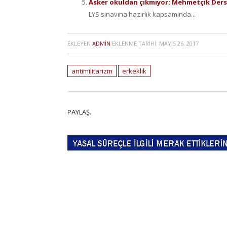
Asker okuldan çıkmıyor: Mehmetçik Ders
LYS sınavına hazırlık kapsamında...
EKLEYEN
ADMIN
EKLENME TARIHI:
MAYIS 26, 2017
antimilitarizm
erkeklik
PAYLAŞ.