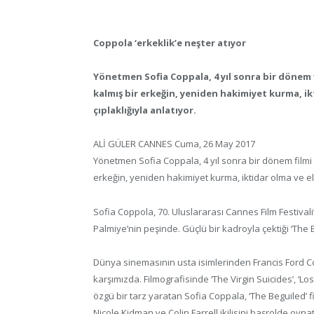
Coppola ‘erkeklik’e neşter atıyor
Yönetmen Sofia Coppala, 4 yıl sonra bir dönem f
kalmış bir erkeğin, yeniden hakimiyet kurma, i
çıplaklığıyla anlatıyor.
ALİ GÜLER CANNES Cuma, 26 May 2017
Yönetmen Sofia Coppala, 4 yıl sonra bir dönem filmi o
erkeğin, yeniden hakimiyet kurma, iktidar olma ve el
Sofia Coppola, 70. Uluslararası Cannes Film Festivali’
Palmiye’nin peşinde. Güçlü bir kadroyla çektiği ‘The
Dünya sinemasının usta isimlerinden Francis Ford Cop
karşımızda. Filmografisinde ‘The Virgin Suicides’, ‘Los
özgü bir tarz yaratan Sofia Coppala, ‘The Beguiled’ fi
Nicole Kidman ve Colin Farrell ikilisini başrolde oyna