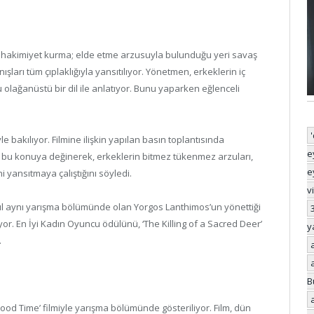
en hakimiyet kurma; elde etme arzusuyla bulunduğu yeri savaş
ları tüm çıplaklığıyla yansıtılıyor. Yönetmen, erkeklerin iç
olağanüstü bir dil ile anlatıyor. Bunu yaparken eğlenceli
bakılıyor. Filmine ilişkin yapılan basın toplantısında
e
a bu konuya değinerek, erkeklerin bitmez tükenmez arzuları,
e
ni yansıtmaya çalıştığını söyledi.
v
 yıl aynı yarışma bölümünde olan Yorgos Lanthimos’un yönettiği
ıyor. En İyi Kadın Oyuncu ödülünü, ‘The Killing of a Sacred Deer’
y
.
B
ood Time’ filmiyle yarışma bölümünde gösteriliyor. Film, dün