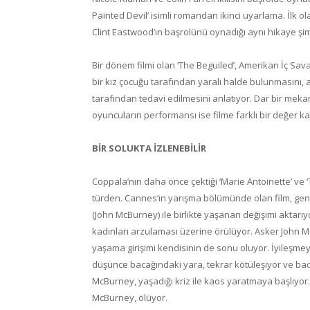
Painted Devil’ isimli romandan ikinci uyarlama. İlk 
Clint Eastwood’ın başrolünü oynadığı aynı hikaye şi
Bir dönem filmi olan ‘The Beguiled’, Amerikan İç Sav
bir kız çocuğu tarafından yaralı halde bulunmasını, 
tarafından tedavi edilmesini anlatıyor. Dar bir mekand
oyuncuların performansı ise filme farklı bir değer ka
BİR SOLUKTA İZLENEBİLİR
Coppala’nın daha önce çektiği ‘Marie Antoinette’ ve ‘Th
türden. Cannes’ın yarışma bölümünde olan film, genç k
(John McBurney) ile birlikte yaşanan değişimi aktarıyor
kadınları arzulaması üzerine örülüyor. Asker John Mc
yaşama girişimi kendisinin de sonu oluyor. İyileşm
düşünce bacağındaki yara, tekrar kötüleşiyor ve ba
McBurney, yaşadığı kriz ile kaos yaratmaya başlıyor
McBurney, ölüyor.