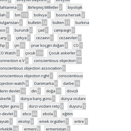
ilahlanma
71
Birleşmiş Milletler
2
biyolojik
ilah
1
bm
172
bolivya
2
bosna hersek
2
Bulgaristan
3
bulletin
14
bülten
11
burkina
aso
1
burundi
2
çad
1
campaign
5
çarşı
1
çekya
1
cezaevi
1
cezaevleri
6
chp
1
çin
35
çınar koçgiri doğan
3
CO
1
CO Watch
2
çocuk
150
Çocuk askerler
45
connection e.V
7
conscientious objection
16
conscientious objection association
5
conscientious objection right
1
conscientious
bjection watch
9
Danimarka
6
darbe
76
derin devlet
10
din
3
doğa
10
dövizli
skerlik
7
dünya barış günü
1
dünya vicdani
etçiler günü
2
dürzi vicdani retçi
3
duyuru
1
e-devlet
1
ebco
64
ebola
1
eğitim
ayiatı
1
ekoloji
3
emek örgütleri
1
eritre
1
erkeklik
18
ermeni
5
ermenistan
5