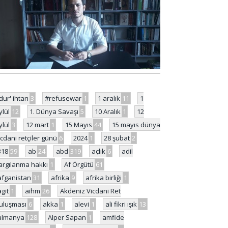
'dur' ihtarı
3
#refusewar
1
1 aralık
11
1
ylül
12
1. Dünya Savaşı
5
10 Aralık
1
12
ylül
3
12 mart
1
15 Mayıs
44
15 mayıs dünya
icdani retçiler günü
6
2024
1
28 şubat
2
318
59
ab
24
abd
319
açlık
6
adil
argılanma hakkı
1
Af Örgütü
61
afganistan
31
afrika
9
afrika birliği
1
agit
1
aihm
26
Akdeniz Vicdani Ret
uluşması
6
akka
1
alevi
1
ali fikri ışık
13
almanya
128
Alper Sapan
1
amfide