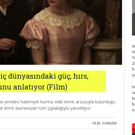
V
Y
T
Z
h
 iç dünyasındaki güç, hırs,
ç
nu anlatıyor (Film)
H
c
k
landa yeniden hakimiyet kurma; elde etme arzusuyla bulunduğu
b
 etme davranışları tüm çıplaklığıyla yansıtılıyor.
ü
FILM
,
GÜNDEM