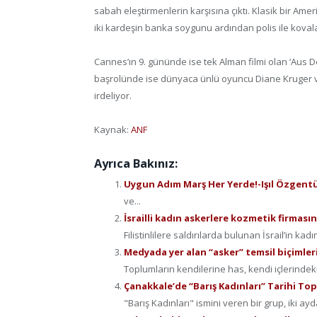
sabah eleştirmenlerin karşısına çıktı. Klasik bir Ame
iki kardeşin banka soygunu ardından polis ile kova
Cannes’ın 9. gününde ise tek Alman filmi olan ‘Aus Dem
başrolünde ise dünyaca ünlü oyuncu Diane Kruger var. 
irdeliyor.
Kaynak:
ANF
Ayrıca Bakınız:
Uygun Adım Marş Her Yerde!-Işıl Özgent
ve...
İsrailli kadın askerlere kozmetik firmas
Filistinlilere saldırılarda bulunan İsrail’in kadın
Medyada yer alan “asker” temsil biçimler
Toplumların kendilerine has, kendi içlerindek
Çanakkale’de “Barış Kadınları” Tarihi To
"Barış Kadınları" ismini veren bir grup, iki ayda