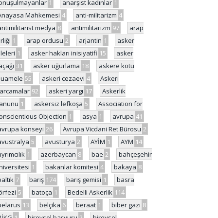
onuşulmayanlar
1
anarşist kadınlar
1
Anayasa Mahkemesi
4
anti-militarizm
4
antimilitarist medya
8
antimilitarizm
97
arap
rliği
1
arap ordusu
2
arjantin
1
asker
ileleri
1
asker hakları inisiyatifi
15
asker
açağı
31
asker uğurlama
18
askere kötü
uamele
55
askeri cezaevi
4
Askeri
arcamalar
92
askeri yargı
17
Askerlik
anunu
1
askersiz lefkoşa
5
Association for
onscientious Objection
1
asya
1
avrupa
41
avrupa konseyi
26
Avrupa Vicdani Ret Bürosu
2
avustralya
5
avusturya
2
AYİM
1
AYM
14
ayrımcılık
1
azerbaycan
8
bae
2
bahçeşehir
niversitesi
1
bakanlar komitesi
4
bakaya
8
baltık
7
barış
174
barış gemisi
1
basra
örfezi
5
batoça
1
Bedelli Askerlik
114
belarus
13
belçika
6
beraat
1
biber gazı
8
BİKG
1
bireysel başvuru
2
bireysel