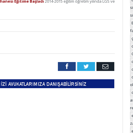
hanesi Eğitime Başladı
2014-2015 eğitim öğretim yılında LGS ve
s
s
f
Facebook
Twitter
Email
o
a
r
z