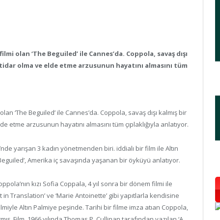
ilmi olan ‘The Beguiled’ ile Cannes’da. Coppola, savaş dışı
ktidar olma ve elde etme arzusunun hayatını almasını tüm
lan ‘The Beguiled’ ile Cannes’da. Coppola, savaş dışı kalmış bir
de etme arzusunun hayatını almasını tüm çıplaklığıyla anlatıyor.
nde yarışan 3 kadın yönetmenden biri. iddialı bir film ile Altın
 Beguiled’, Amerika iç savaşında yaşanan bir öyküyü anlatıyor.
pola’nın kızı Sofia Coppala, 4 yıl sonra bir dönem filmi ile
t in Translation’ ve ‘Marie Antoinette’ gibi yapıtlarla kendisine
lmiyle Altın Palmiye peşinde. Tarihi bir filme imza atıan Coppola,
tmış. Film, 1966 yılında Thomas P. Cullinan tarafından yazılan ‘A