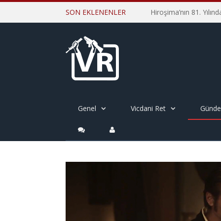
SON EKLENENLER
Genel
Vicdani Ret
Günd