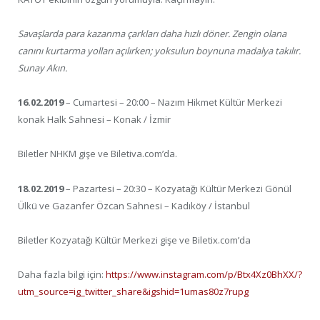
Savaşlarda para kazanma çarkları daha hızlı döner. Zengin olana
canını kurtarma yolları açılırken; yoksulun boynuna madalya takılır.
Sunay Akın.
16.02.2019
– Cumartesi – 20:00 – Nazım Hikmet Kültür Merkezi
konak Halk Sahnesi – Konak / İzmir
Biletler NHKM gişe ve Biletiva.com’da.
18.02.2019
– Pazartesi – 20:30 – Kozyatağı Kültür Merkezi Gönül
Ülkü ve Gazanfer Özcan Sahnesi – Kadıköy / İstanbul
Biletler Kozyatağı Kültür Merkezi gişe ve Biletix.com’da
Daha fazla bilgi için:
https://www.instagram.com/p/Btx4Xz0BhXX/?
utm_source=ig_twitter_share&igshid=1umas80z7rupg