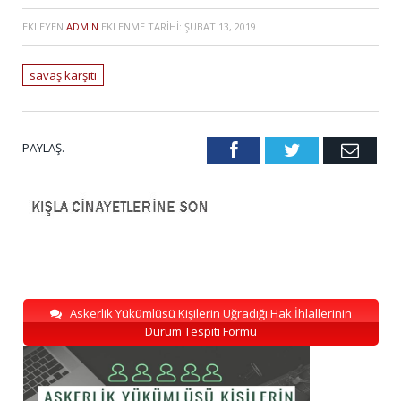
EKLEYEN
ADMIN
EKLENME TARIHI:
ŞUBAT 13, 2019
savaş karşıtı
PAYLAŞ.
Facebook
Twitter
Emai
Askerlik Yükümlüsü Kişilerin Uğradığı Hak İhlallerinin
Durum Tespiti Formu