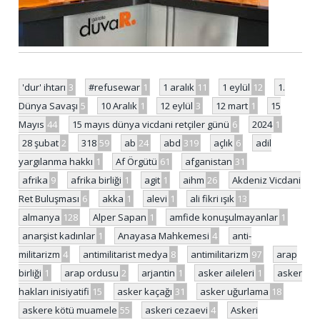
'dur' ihtarı
3
#refusewar
1
1 aralık
11
1 eylül
12
1.
Dünya Savaşı
5
10 Aralık
1
12 eylül
3
12 mart
1
15
Mayıs
44
15 mayıs dünya vicdani retçiler günü
6
2024
1
28 şubat
2
318
59
ab
24
abd
319
açlık
6
adil
yargılanma hakkı
1
Af Örgütü
61
afganistan
31
afrika
9
afrika birliği
1
agit
1
aihm
26
Akdeniz Vicdani
Ret Buluşması
6
akka
1
alevi
1
ali fikri ışık
13
almanya
128
Alper Sapan
1
amfide konuşulmayanlar
1
anarşist kadınlar
1
Anayasa Mahkemesi
4
anti-
militarizm
4
antimilitarist medya
8
antimilitarizm
97
arap
birliği
1
arap ordusu
2
arjantin
1
asker aileleri
1
asker
hakları inisiyatifi
15
asker kaçağı
31
asker uğurlama
18
askere kötü muamele
55
askeri cezaevi
4
Askeri