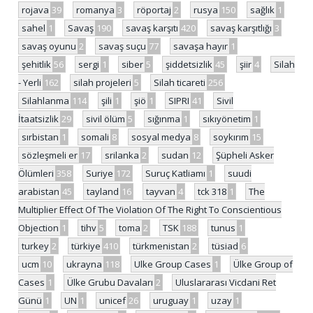
rojava
39
romanya
3
röportaj
2
rusya
150
sağlık
1
sahel
1
Savaş
190
savaş karşıtı
420
savaş karşıtlığı
3
savaş oyunu
2
savaş suçu
77
savaşa hayır
1
şehitlik
56
sergi
1
siber
5
şiddetsizlik
45
şiir
4
Silah
- Yerli
162
silah projeleri
5
Silah ticareti
256
Silahlanma
114
şili
1
şiö
1
SIPRI
41
Sivil
İtaatsizlik
29
sivil ölüm
5
sığınma
1
sıkıyönetim
1
sırbistan
1
somali
8
sosyal medya
8
soykırım
15
sözleşmeli er
17
srilanka
2
sudan
12
Şüpheli Asker
Ölümleri
358
Suriye
172
Suruç Katliamı
1
suudi
arabistan
45
tayland
16
tayvan
4
tck 318
1
The
Multiplier Effect Of The Violation Of The Right To Conscientious
Objection
1
tihv
5
toma
2
TSK
188
tunus
1
turkey
2
türkiye
410
türkmenistan
2
tüsiad
6
ucm
10
ukrayna
118
Ulke Group Cases
1
Ülke Group of
Cases
1
Ülke Grubu Davaları
2
Uluslararası Vicdani Ret
Günü
1
UN
1
unicef
26
uruguay
1
uzay
1