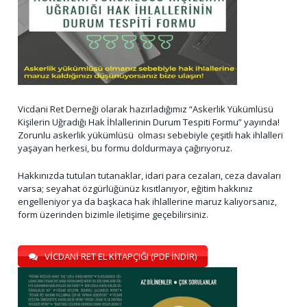
Vicdani Ret Derneği olarak hazırladığımız “Askerlik Yükümlüsü
Kişilerin Uğradığı Hak İhlallerinin Durum Tespiti Formu” yayında!
Zorunlu askerlik yükümlüsü olması sebebiyle çeşitli hak ihlalleri
yaşayan herkesi, bu formu doldurmaya çağırıyoruz.
Hakkınızda tutulan tutanaklar, idari para cezaları, ceza davaları
varsa; seyahat özgürlüğünüz kısıtlanıyor, eğitim hakkınız
engelleniyor ya da başkaca hak ihlallerine maruz kalıyorsanız,
form üzerinden bizimle iletişime geçebilirsiniz.
VİCDANİ RET EL KİTAPÇIĞI (PDF İNDİR)