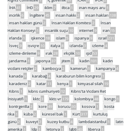
Rights Committee
1
iç güvenlik
67
ICAN
3
IFOR
2
İHA
41
İHD
29
iklim
7
iltica
1
inan mayıs aru
1
incirlik
6
İngiltere
45
insan hakkı
2
insan hakları
138
insan hakları günü
2
İnsan Hakları Komitesi
2
İnsan
Hakları Konseyi
1
insanlık suçu
10
internet
9
iran
15
irlanda
1
işkence
18
islam
5
ispanya
9
israil
231
İsveç
9
isviçre
10
italya
8
izlanda
3
izleme
4
izleme-dinleme
9
ırak
28
ırkçılık
10
ışid
53
jandarma
1
japonya
37
jitem
1
kadın
101
kadın
vicdani retçiler
2
kamboçya
2
kamerun
1
kampanya
4
kanada
9
karabağ
4
karaburun bilim kongresi
1
karadeniz
2
katar
11
kenya
1
kimyasal silah
19
Kıbrıs
1
kıbrıs cumhuriyeti
12
Kıbrıs'ta Vicdani Ret
İnisiyatifi
1
kktc
3
kktc-vr
179
kolombiya
48
kongo
1
kontrgerilla
2
kore
49
korucu
30
kosova
1
kosta
rika
1
küba
2
küresel bak
1
Kürt
317
kurtuluş
günü
2
kuveyt
2
kuzey kutbu
4
lambdaistanbul
1
latin
amerika
1
ldp
1
letonya
1
lgbti
40
liberya
1