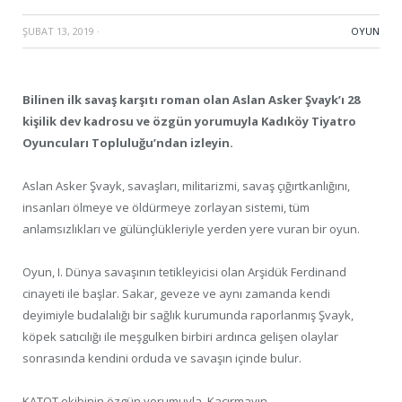
ŞUBAT 13, 2019
·
OYUN
Bilinen ilk savaş karşıtı roman olan Aslan Asker Şvayk’ı 28
kişilik dev kadrosu ve özgün yorumuyla Kadıköy Tiyatro
Oyuncuları Topluluğu’ndan izleyin.
Aslan Asker Şvayk, savaşları, militarizmi, savaş çığırtkanlığını,
insanları ölmeye ve öldürmeye zorlayan sistemi, tüm
anlamsızlıkları ve gülünçlükleriyle yerden yere vuran bir oyun.
Oyun, I. Dünya savaşının tetikleyicisi olan Arşidük Ferdinand
cinayeti ile başlar. Sakar, geveze ve aynı zamanda kendi
deyimiyle budalalığı bir sağlık kurumunda raporlanmış Şvayk,
köpek satıcılığı ile meşgulken birbiri ardınca gelişen olaylar
sonrasında kendini orduda ve savaşın içinde bulur.
KATOT ekibinin özgün yorumuyla. Kaçırmayın.