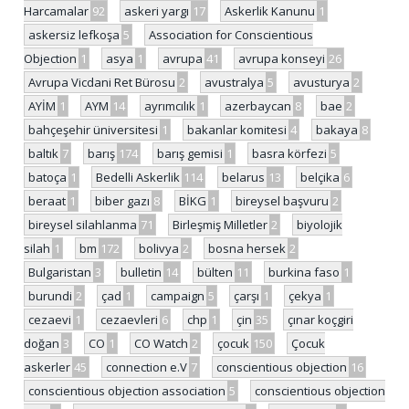
Harcamalar
92
askeri yargı
17
Askerlik Kanunu
1
askersiz lefkoşa
5
Association for Conscientious
Objection
1
asya
1
avrupa
41
avrupa konseyi
26
Avrupa Vicdani Ret Bürosu
2
avustralya
5
avusturya
2
AYİM
1
AYM
14
ayrımcılık
1
azerbaycan
8
bae
2
bahçeşehir üniversitesi
1
bakanlar komitesi
4
bakaya
8
baltık
7
barış
174
barış gemisi
1
basra körfezi
5
batoça
1
Bedelli Askerlik
114
belarus
13
belçika
6
beraat
1
biber gazı
8
BİKG
1
bireysel başvuru
2
bireysel silahlanma
71
Birleşmiş Milletler
2
biyolojik
silah
1
bm
172
bolivya
2
bosna hersek
2
Bulgaristan
3
bulletin
14
bülten
11
burkina faso
1
burundi
2
çad
1
campaign
5
çarşı
1
çekya
1
cezaevi
1
cezaevleri
6
chp
1
çin
35
çınar koçgiri
doğan
3
CO
1
CO Watch
2
çocuk
150
Çocuk
askerler
45
connection e.V
7
conscientious objection
16
conscientious objection association
5
conscientious objection