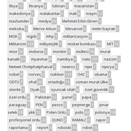
libya
11
litvanya
6
lübnan
3
macaristan
1
makedonya
1
malakanlar
3
mali
8
mayın
51
mazlumder
2
medya
25
Mehmet Erkin Ekren
1
meksika
1
Merve Arkun
1
Mesarvot
2
metin bayrak
2
MGK
9
mgsb
2
mhp
1
militarizasyon
1
Militarizm
123
milliyetçilik
7
misket bombası
10
MİT
12
mısır
16
mobese
1
monitor
1
mülteci
76
murat
kanatlı
21
myanmar
8
namibya
1
nato
107
nazizm
1
Netiwit Chotiphatphaisal
1
newroz
1
nijer
1
nijerya
8
nobel
9
norveç
3
nükleer
113
OAC
9
obama
2
ODTÜ
1
ohal
43
ortadoğu
15
osman murat ülke
2
otorite
1
Oyak
10
oyuncak silah
4
özel güvenlik
11
özel ordu
4
Pakistan
12
panel
1
papa
12
paraguay
1
PEN
1
pesco
2
peşmerge
1
pınar
selek
18
pkk
12
Polen Ünlü
1
polis
43
polonya
10
profesyonel ordu
22
QUNO
2
RAMALC
1
rapor
5
raporlama
1
report
3
roboski
34
robot
15