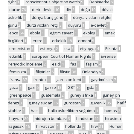
right
1
conscientious objection watch
9
Danimarka
6
darbe
76
derin devlet
10
din
3
doğa
10
dövizli
askerlik
7
dünya barış günü
1
dünya vicdani retçiler
günü
2
dürzi vicdani retçi
3
duyuru
1
e-devlet
1
ebco
64
ebola
1
eğitim zayiatı
1
ekoloji
3
emek
örgütleri
1
eritre
1
erkeklik
18
ermeni
5
ermenistan
5
estonya
2
eta
5
etiyopya
4
Etkiniz
1
etkinlik
1
European Court of Human Rights
1
Evrensel
Periyodik İnceleme
2
ezidi
1
fas
1
faşizm
4
feminizm
2
filipinler
6
filistin
36
Finlandiya
9
fransa
37
frontex
1
garnizon kent
1
gayrimüslim
7
gaza
1
gazi
6
gazze
13
GBT
86
gıda
1
greenpeace
1
guatemala
2
güney afrika
1
güney çin
denizi
3
güney sudan
16
gürcistan
2
güvenlik
35
hafif
silahlar
3
haiti
1
halkı askerlikten soğutma
1
hamas
2
hayvan
20
hidrojen bombası
3
hindistan
12
hirosima-
nagasaki
16
hırvatistan
1
hollanda
5
hrw
31
Human