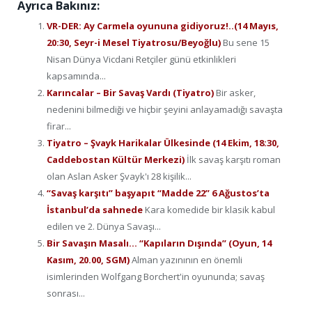
Ayrıca Bakınız:
VR-DER: Ay Carmela oyununa gidiyoruz!..(14 Mayıs,
20:30, Seyr-i Mesel Tiyatrosu/Beyoğlu)
Bu sene 15
Nisan Dünya Vicdani Retçiler günü etkinlikleri
kapsamında...
Karıncalar – Bir Savaş Vardı (Tiyatro)
Bir asker,
nedenini bilmediği ve hiçbir şeyini anlayamadığı savaşta
firar...
Tiyatro – Şvayk Harikalar Ülkesinde (14 Ekim, 18:30,
Caddebostan Kültür Merkezi)
İlk savaş karşıtı roman
olan Aslan Asker Şvayk'ı 28 kişilik...
“Savaş karşıtı” başyapıt “Madde 22” 6 Ağustos’ta
İstanbul’da sahnede
Kara komedide bir klasik kabul
edilen ve 2. Dünya Savaşı...
Bir Savaşın Masalı… “Kapıların Dışında” (Oyun, 14
Kasım, 20.00, SGM)
Alman yazınının en önemli
isimlerinden Wolfgang Borchert'in oyununda; savaş
sonrası...