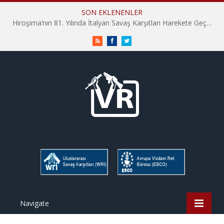
SON EKLENENLER
Hiroşima’nın 81. Yılında İtalyan Savaş Karşıtları Harekete Geçti: “Hatırlamak yeterli değil”
RSS
Facebook
Twitter
Navigate