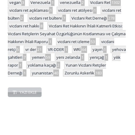
vegan
3
Venezuela
1
venezuella
2
Vicdani Ret
1302
vicdani ret açıklaması
1
vicdani ret atölyesi
1
vicdani ret
bülten
2
vicdani ret bülteni
7
Vicdani Ret Derneği
278
vicdani ret hakkı
8
Vicdani Ret Hakkının İhlali Katmerli Etkisi:
Vicdani Retçilerin Seyahat Özgürlüğünün Kısıtlanması ve Çalışma
Hakkının İhlali Raporu
1
vicdani ret izleme
53
vicdani
retçi
5
vr der
21
VR-DDER
1
WRİ
64
yayın
1
yehova
şahitleri
7
yemen
59
yeni zelanda
1
yeniçağ
1
yılık
rapor
1
yoklama kaçağı
2
Yunan Vicdani Retçiler
Derneği
1
yunanistan
40
Zorunlu Askerlik
183
YAZI EKLE