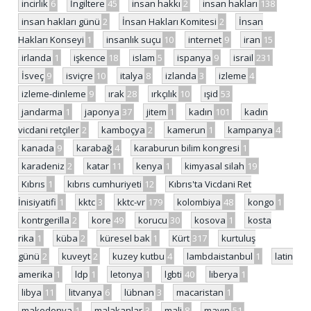
incirlik
6
İngiltere
45
insan hakkı
2
insan hakları
138
insan hakları günü
2
İnsan Hakları Komitesi
2
İnsan
Hakları Konseyi
1
insanlık suçu
10
internet
9
iran
15
irlanda
1
işkence
18
islam
5
ispanya
9
israil
231
İsveç
9
isviçre
10
italya
8
izlanda
3
izleme
4
izleme-dinleme
9
ırak
28
ırkçılık
10
ışid
53
jandarma
1
japonya
37
jitem
1
kadın
101
kadın
vicdani retçiler
2
kamboçya
2
kamerun
1
kampanya
4
kanada
9
karabağ
4
karaburun bilim kongresi
1
karadeniz
2
katar
11
kenya
1
kimyasal silah
19
Kıbrıs
1
kıbrıs cumhuriyeti
12
Kıbrıs'ta Vicdani Ret
İnisiyatifi
1
kktc
3
kktc-vr
179
kolombiya
48
kongo
1
kontrgerilla
2
kore
49
korucu
30
kosova
1
kosta
rika
1
küba
2
küresel bak
1
Kürt
317
kurtuluş
günü
2
kuveyt
2
kuzey kutbu
4
lambdaistanbul
1
latin
amerika
1
ldp
1
letonya
1
lgbti
40
liberya
1
libya
11
litvanya
6
lübnan
3
macaristan
1
makedonya
1
malakanlar
3
mali
8
mayın
51