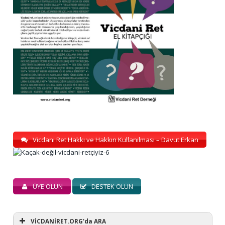
Vicdani Ret Hakkı ve Hakkın Kullanılması – Davut Erkan
ÜYE OLUN
DESTEK OLUN
VİCDANİRET.ORG'da ARA