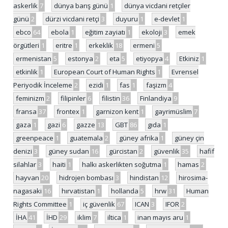
askerlik
7
dünya barış günü
1
dünya vicdani retçiler
günü
2
dürzi vicdani retçi
3
duyuru
1
e-devlet
1
ebco
64
ebola
1
eğitim zayiatı
1
ekoloji
3
emek
örgütleri
1
eritre
1
erkeklik
18
ermeni
5
ermenistan
5
estonya
2
eta
5
etiyopya
4
Etkiniz
1
etkinlik
1
European Court of Human Rights
1
Evrensel
Periyodik İnceleme
2
ezidi
1
fas
1
faşizm
4
feminizm
2
filipinler
6
filistin
36
Finlandiya
9
fransa
37
frontex
1
garnizon kent
1
gayrimüslim
7
gaza
1
gazi
6
gazze
13
GBT
86
gıda
1
greenpeace
1
guatemala
2
güney afrika
1
güney çin
denizi
3
güney sudan
16
gürcistan
2
güvenlik
35
hafif
silahlar
3
haiti
1
halkı askerlikten soğutma
1
hamas
2
hayvan
20
hidrojen bombası
3
hindistan
12
hirosima-
nagasaki
16
hırvatistan
1
hollanda
5
hrw
31
Human
Rights Committee
1
iç güvenlik
67
ICAN
3
IFOR
2
İHA
41
İHD
29
iklim
7
iltica
1
inan mayıs aru
1