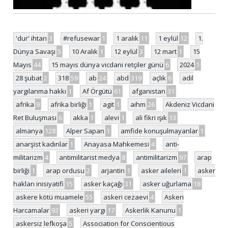
'dur' ihtarı
3
#refusewar
1
1 aralık
11
1 eylül
12
1.
Dünya Savaşı
5
10 Aralık
1
12 eylül
3
12 mart
1
15
Mayıs
44
15 mayıs dünya vicdani retçiler günü
6
2024
1
28 şubat
2
318
59
ab
24
abd
319
açlık
6
adil
yargılanma hakkı
1
Af Örgütü
61
afganistan
31
afrika
9
afrika birliği
1
agit
1
aihm
26
Akdeniz Vicdani
Ret Buluşması
6
akka
1
alevi
1
ali fikri ışık
13
almanya
128
Alper Sapan
1
amfide konuşulmayanlar
1
anarşist kadınlar
1
Anayasa Mahkemesi
4
anti-
militarizm
4
antimilitarist medya
8
antimilitarizm
97
arap
birliği
1
arap ordusu
2
arjantin
1
asker aileleri
1
asker
hakları inisiyatifi
15
asker kaçağı
31
asker uğurlama
18
askere kötü muamele
55
askeri cezaevi
4
Askeri
Harcamalar
92
askeri yargı
17
Askerlik Kanunu
1
askersiz lefkoşa
5
Association for Conscientious