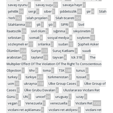
savaş oyunu
2
savaş suçu
77
savaşa hayır
1
şehitlik
56
sergi
1
siber
5
şiddetsizlik
45
şiir
4
Silah
- Yerli
162
silah projeleri
5
Silah ticareti
256
Silahlanma
114
şili
1
şiö
1
SIPRI
41
Sivil
İtaatsizlik
29
sivil ölüm
5
sığınma
1
sıkıyönetim
1
sırbistan
1
somali
8
sosyal medya
8
soykırım
15
sözleşmeli er
17
srilanka
2
sudan
12
Şüpheli Asker
Ölümleri
358
Suriye
172
Suruç Katliamı
1
suudi
arabistan
45
tayland
16
tayvan
4
tck 318
1
The
Multiplier Effect Of The Violation Of The Right To Conscientious
Objection
1
tihv
5
toma
2
TSK
188
tunus
1
turkey
2
türkiye
410
türkmenistan
2
tüsiad
6
ucm
10
ukrayna
118
Ulke Group Cases
1
Ülke Group of
Cases
1
Ülke Grubu Davaları
2
Uluslararası Vicdani Ret
Günü
1
UN
1
unicef
26
uruguay
1
uzay
1
vegan
3
Venezuela
1
venezuella
2
Vicdani Ret
1302
vicdani ret açıklaması
1
vicdani ret atölyesi
1
vicdani ret