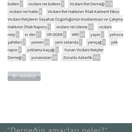
bülten
2
vicdani ret bülteni
7
Vicdani Ret Derneği
278
vicdani ret hakkı
8
Vicdani Ret Hakkının İhlali Katmerli Etkisi:
Vicdani Retçilerin Seyahat Özgürlüğünün Kısıtlanması ve Çalışma
Hakkının İhlali Raporu
1
vicdani ret izleme
53
vicdani
retçi
5
vr der
21
VR-DDER
1
WRİ
64
yayın
1
yehova
şahitleri
7
yemen
59
yeni zelanda
1
yeniçağ
1
yılık
rapor
1
yoklama kaçağı
2
Yunan Vicdani Retçiler
Derneği
1
yunanistan
40
Zorunlu Askerlik
183
YAZI EKLE