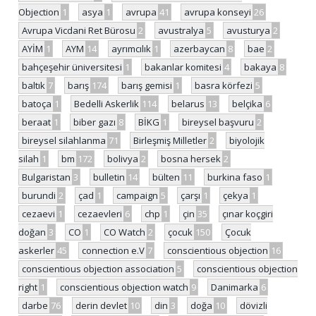
Objection
1
asya
1
avrupa
41
avrupa konseyi
26
Avrupa Vicdani Ret Bürosu
2
avustralya
5
avusturya
2
AYİM
1
AYM
14
ayrımcılık
1
azerbaycan
8
bae
2
bahçeşehir üniversitesi
1
bakanlar komitesi
4
bakaya
8
baltık
7
barış
174
barış gemisi
1
basra körfezi
5
batoça
1
Bedelli Askerlik
114
belarus
13
belçika
6
beraat
1
biber gazı
8
BİKG
1
bireysel başvuru
2
bireysel silahlanma
71
Birleşmiş Milletler
2
biyolojik
silah
1
bm
172
bolivya
2
bosna hersek
2
Bulgaristan
3
bulletin
14
bülten
11
burkina faso
1
burundi
2
çad
1
campaign
5
çarşı
1
çekya
1
cezaevi
1
cezaevleri
6
chp
1
çin
35
çınar koçgiri
doğan
3
CO
1
CO Watch
2
çocuk
150
Çocuk
askerler
45
connection e.V
7
conscientious objection
16
conscientious objection association
5
conscientious objection
right
1
conscientious objection watch
9
Danimarka
6
darbe
76
derin devlet
10
din
3
doğa
10
dövizli