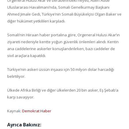
Orgeneral Hulusi Akar ve beraberindeki heyeti, Aden Adde
Uluslararası Havalimanı’nda, Somali Genelkurmay Başkanı
Ahmed Jimale Gedi, Türkiye’nin Somali Büyükelçisi Olgan Baker ve
diğer hükümet yetkilileri karşıladı.
Somali’nin Hiiraan haber portalına göre, Orgeneral Hulusi Akar’ın
ziyareti nedeniyle kentte yoğun güvenlik önlemleri alındı. Kentin
ana caddelerine askerler konuşlandırılırken, bazı caddeler de
sivil araçlara kapatıldı.
Türkiye’nin askeri üssün inşaası için 50 milyon dolar harcadığı
belirtiliyor.
Ülkede Afrika Birliği ve diğer ülkelerden 20 bin asker, Eş Şebab’a
karşı savaşıyor.
Kaynak:
Demokrat Haber
Ayrıca Bakınız: