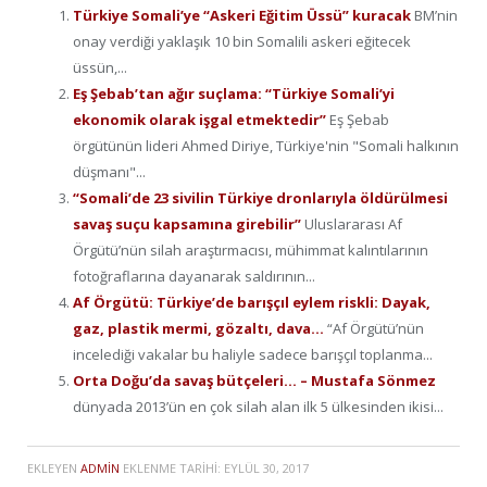
Türkiye Somali’ye “Askeri Eğitim Üssü” kuracak
BM’nin
onay verdiği yaklaşık 10 bin Somalili askeri eğitecek
üssün,...
Eş Şebab’tan ağır suçlama: “Türkiye Somali’yi
ekonomik olarak işgal etmektedir”
Eş Şebab
örgütünün lideri Ahmed Diriye, Türkiye'nin "Somali halkının
düşmanı"...
“Somali’de 23 sivilin Türkiye dronlarıyla öldürülmesi
savaş suçu kapsamına girebilir”
Uluslararası Af
Örgütü’nün silah araştırmacısı, mühimmat kalıntılarının
fotoğraflarına dayanarak saldırının...
Af Örgütü: Türkiye’de barışçıl eylem riskli: Dayak,
gaz, plastik mermi, gözaltı, dava…
“Af Örgütü’nün
incelediği vakalar bu haliyle sadece barışçıl toplanma...
Orta Doğu’da savaş bütçeleri… – Mustafa Sönmez
dünyada 2013’ün en çok silah alan ilk 5 ülkesinden ikisi...
EKLEYEN
ADMIN
EKLENME TARIHI:
EYLÜL 30, 2017