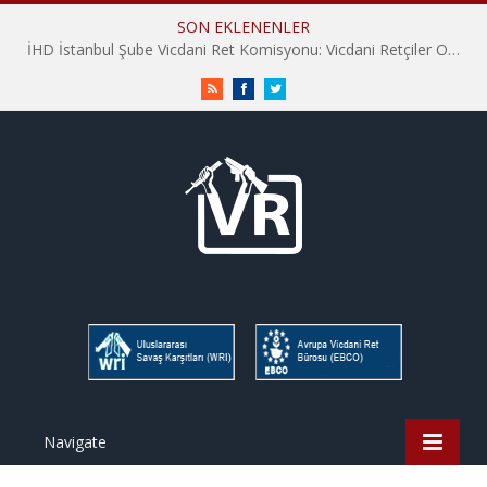
SON EKLENENLER
İHD İstanbul Şube Vicdani Ret Komisyonu: Vicdani Retçiler Olarak Destek İçin Buradayız!
RSS
Facebook
Twitter
Navigate