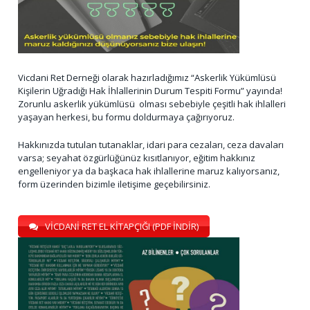
Vicdani Ret Derneği olarak hazırladığımız “Askerlik Yükümlüsü
Kişilerin Uğradığı Hak İhlallerinin Durum Tespiti Formu” yayında!
Zorunlu askerlik yükümlüsü olması sebebiyle çeşitli hak ihlalleri
yaşayan herkesi, bu formu doldurmaya çağırıyoruz.
Hakkınızda tutulan tutanaklar, idari para cezaları, ceza davaları
varsa; seyahat özgürlüğünüz kısıtlanıyor, eğitim hakkınız
engelleniyor ya da başkaca hak ihlallerine maruz kalıyorsanız,
form üzerinden bizimle iletişime geçebilirsiniz.
VİCDANİ RET EL KİTAPÇIĞI (PDF İNDİR)