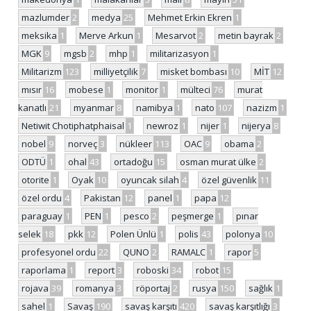
mazlumder
2
medya
25
Mehmet Erkin Ekren
1
meksika
1
Merve Arkun
1
Mesarvot
2
metin bayrak
2
MGK
9
mgsb
2
mhp
1
militarizasyon
1
Militarizm
123
milliyetçilik
7
misket bombası
10
MİT
12
mısır
16
mobese
1
monitor
1
mülteci
76
murat
kanatlı
21
myanmar
8
namibya
1
nato
107
nazizm
1
Netiwit Chotiphatphaisal
1
newroz
1
nijer
1
nijerya
8
nobel
9
norveç
3
nükleer
113
OAC
9
obama
2
ODTÜ
1
ohal
43
ortadoğu
15
osman murat ülke
2
otorite
1
Oyak
10
oyuncak silah
4
özel güvenlik
11
özel ordu
4
Pakistan
12
panel
1
papa
12
paraguay
1
PEN
1
pesco
2
peşmerge
1
pınar
selek
18
pkk
12
Polen Ünlü
1
polis
43
polonya
10
profesyonel ordu
22
QUNO
2
RAMALC
1
rapor
5
raporlama
1
report
3
roboski
34
robot
15
rojava
39
romanya
3
röportaj
2
rusya
150
sağlık
1
sahel
1
Savaş
190
savaş karşıtı
420
savaş karşıtlığı
3