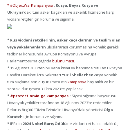
* #ObjectWarKampanyası
:
Rusya, Beyaz Rusya ve
Ukrayna
‘daki tüm asker kaçakları ve askerlik hizmetine karşı
vicdani retçiler için koruma ve sığınma .
*
Rus vicdani retçilerinin, asker kaçaklarının ve teslim olan
veya yakalananların
uluslararası korunmasına yönelik gerekli
tedbirler konusunda Avrupa Komisyonu ve Avrupa
Parlamentosu’na çağrıda
bulunulması
.
*
15 Ağustos 2023’ten bu yana kısmi ev hapsinde tutulan Ukrayna
Pasifist Hareketi İcra Sekreteri
Yurii Sheliazhenko
‘ya yönelik
tüm suçlamaların düşürülmesi için
kampanya
başlatıldı ve bir
sonraki duruşması 3 Ekim 2023’te yapılacak.
*
#protection4olga kampanyası
:
Siyasi sığınma başvurusu
Litvanyalı yetkililer tarafından 18 Ağustos 2023’te reddedilen
Belarus örgütü “Bizim Evimiz”in Litvanya’daki yöneticisi
Olga
Karatch
için koruma ve sığınma.
*
IPB’nin
2024 Nobel Barış Ödülü
‘ne vicdani ret hakkı odaklı üç