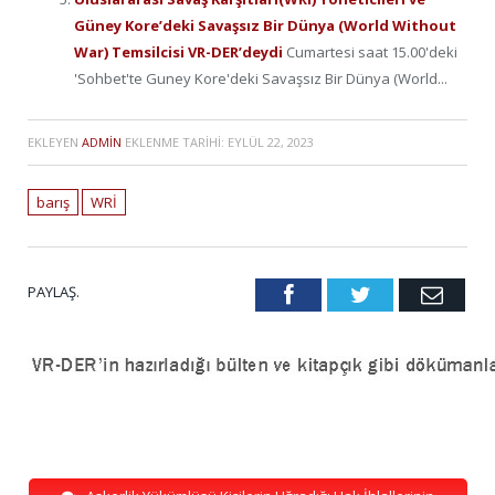
Güney Kore’deki Savaşsız Bir Dünya (World Without
War) Temsilcisi VR-DER’deydi
Cumartesi saat 15.00'deki
'Sohbet'te Guney Kore'deki Savaşsız Bir Dünya (World...
EKLEYEN
ADMIN
EKLENME TARIHI:
EYLÜL 22, 2023
barış
WRİ
PAYLAŞ.
Facebook
Twitter
Emai