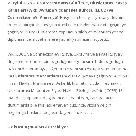
21 Eylül 2023 Uluslararası Barış Günü
‘nde,
Uluslararası Savaş
Karşıtları (WRI), Avrupa Vicdani Ret Bürosu (EBCO) ve
Connection eV (Almanya)
, Rusya’nın Ukrayna’ya karşı devam
eden saldırganlık savaşına dahil olan ülkeleri harekete geçmeye
çağırıyor. AB ve uluslararası toplumun silah ve militarizm yerine
diplomasi ve müzakerelere yatırım yapmasını istiyoruz.
WRI, EBCO ve Connection eV Rusya, Ukrayna ve Beyaz Rusya’yı
düşünce, vicdan ve din özgürlüğünün yanı sıra ifade özgürlüğü
hakkını da korumaya, diğerlerinin yanı sıra Avrupa standartlarına
ve uluslararası standartlara tam olarak uymaya çağırıyor. Avrupa
İnsan Hakları Mahkemesi. Askerlik hizmetini vicdani ret hakkı,
Uluslararası Medeni ve Siyasi Haklar Sözleşmesi’nin (ICCPR) 18.
maddesi kapsamında güvence altına alınan, kamuya açık
durumlarda bile ihlal edilemeyen düşünce, vicdan ve din
özgürlüğü hakkının doğasında yer almaktadır.
Üç kuruluş şunları destekliyor: