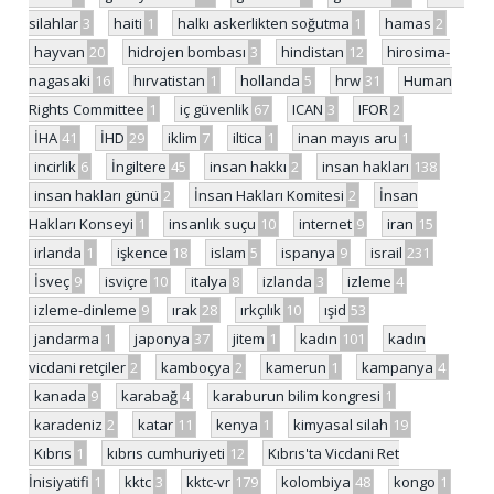
silahlar
3
haiti
1
halkı askerlikten soğutma
1
hamas
2
hayvan
20
hidrojen bombası
3
hindistan
12
hirosima-
nagasaki
16
hırvatistan
1
hollanda
5
hrw
31
Human
Rights Committee
1
iç güvenlik
67
ICAN
3
IFOR
2
İHA
41
İHD
29
iklim
7
iltica
1
inan mayıs aru
1
incirlik
6
İngiltere
45
insan hakkı
2
insan hakları
138
insan hakları günü
2
İnsan Hakları Komitesi
2
İnsan
Hakları Konseyi
1
insanlık suçu
10
internet
9
iran
15
irlanda
1
işkence
18
islam
5
ispanya
9
israil
231
İsveç
9
isviçre
10
italya
8
izlanda
3
izleme
4
izleme-dinleme
9
ırak
28
ırkçılık
10
ışid
53
jandarma
1
japonya
37
jitem
1
kadın
101
kadın
vicdani retçiler
2
kamboçya
2
kamerun
1
kampanya
4
kanada
9
karabağ
4
karaburun bilim kongresi
1
karadeniz
2
katar
11
kenya
1
kimyasal silah
19
Kıbrıs
1
kıbrıs cumhuriyeti
12
Kıbrıs'ta Vicdani Ret
İnisiyatifi
1
kktc
3
kktc-vr
179
kolombiya
48
kongo
1