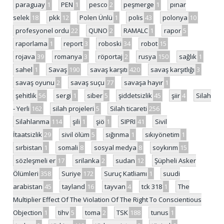
paraguay
1
PEN
1
pesco
2
peşmerge
1
pınar
selek
18
pkk
12
Polen Ünlü
1
polis
43
polonya
10
profesyonel ordu
22
QUNO
2
RAMALC
1
rapor
5
raporlama
1
report
3
roboski
34
robot
15
rojava
39
romanya
3
röportaj
2
rusya
150
sağlık
1
sahel
1
Savaş
190
savaş karşıtı
420
savaş karşıtlığı
3
savaş oyunu
2
savaş suçu
77
savaşa hayır
1
şehitlik
56
sergi
1
siber
5
şiddetsizlik
45
şiir
4
Silah
- Yerli
162
silah projeleri
5
Silah ticareti
256
Silahlanma
114
şili
1
şiö
1
SIPRI
41
Sivil
İtaatsizlik
29
sivil ölüm
5
sığınma
1
sıkıyönetim
1
sırbistan
1
somali
8
sosyal medya
8
soykırım
15
sözleşmeli er
17
srilanka
2
sudan
12
Şüpheli Asker
Ölümleri
358
Suriye
172
Suruç Katliamı
1
suudi
arabistan
45
tayland
16
tayvan
4
tck 318
1
The
Multiplier Effect Of The Violation Of The Right To Conscientious
Objection
1
tihv
5
toma
2
TSK
188
tunus
1