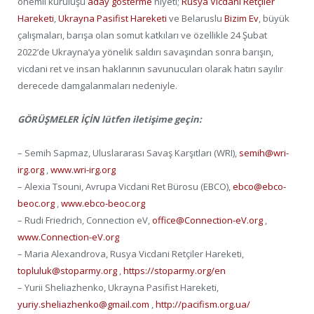
önemli kuruluşu
aday gösterme
niyeti;
Rusya Vicdani Retçiler
Hareketi
,
Ukrayna Pasifist Hareketi
ve Belaruslu
Bizim Ev
, büyük
çalışmaları, barışa olan somut katkıları ve özellikle 24 Şubat
2022’de Ukrayna’ya yönelik saldırı savaşından sonra barışın,
vicdani ret ve insan haklarının savunucuları olarak hatırı sayılır
derecede damgalanmaları nedeniyle.
GÖRÜŞMELER İÇİN lütfen iletişime geçin:
– Semih Sapmaz, Uluslararası Savaş Karşıtları (WRI),
semih@wri-
irg.org
,
www.wri-irg.org
– Alexia Tsouni, Avrupa Vicdani Ret Bürosu (EBCO),
ebco@ebco-
beoc.org
,
www.ebco-beoc.org
– Rudi Friedrich, Connection eV,
office@Connection-eV.org
,
www.Connection-eV.org
– Maria Alexandrova, Rusya Vicdani Retçiler Hareketi,
topluluk@stoparmy.org
,
https://stoparmy.org/en
– Yurii Sheliazhenko, Ukrayna Pasifist Hareketi,
yuriy.sheliazhenko@gmail.com
,
http://pacifism.org.ua/