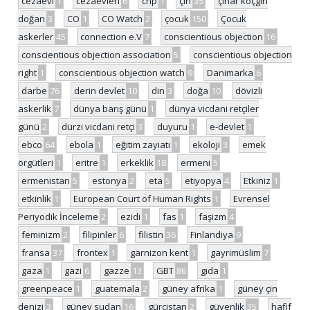
cezaevi
1
cezaevleri
6
chp
1
çin
35
çınar koçgiri
doğan
3
CO
1
CO Watch
2
çocuk
150
Çocuk
askerler
45
connection e.V
7
conscientious objection
16
conscientious objection association
5
conscientious objection
right
1
conscientious objection watch
9
Danimarka
6
darbe
76
derin devlet
10
din
3
doğa
10
dövizli
askerlik
7
dünya barış günü
1
dünya vicdani retçiler
günü
2
dürzi vicdani retçi
3
duyuru
1
e-devlet
1
ebco
64
ebola
1
eğitim zayiatı
1
ekoloji
3
emek
örgütleri
1
eritre
1
erkeklik
18
ermeni
5
ermenistan
5
estonya
2
eta
5
etiyopya
4
Etkiniz
1
etkinlik
1
European Court of Human Rights
1
Evrensel
Periyodik İnceleme
2
ezidi
1
fas
1
faşizm
4
feminizm
2
filipinler
6
filistin
36
Finlandiya
9
fransa
37
frontex
1
garnizon kent
1
gayrimüslim
7
gaza
1
gazi
6
gazze
13
GBT
86
gıda
1
greenpeace
1
guatemala
2
güney afrika
1
güney çin
denizi
3
güney sudan
16
gürcistan
2
güvenlik
35
hafif