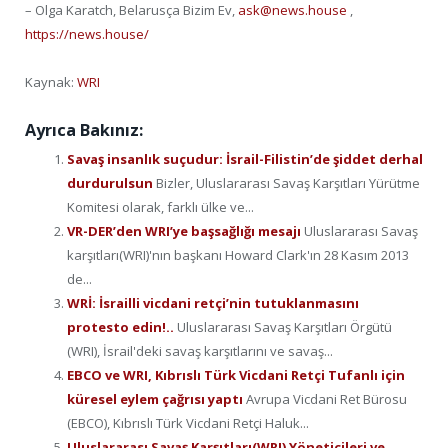
– Olga Karatch, Belarusça Bizim Ev,
ask@news.house
,
https://news.house/
Kaynak:
WRI
Ayrıca Bakınız:
Savaş insanlık suçudur: İsrail-Filistin’de şiddet derhal
durdurulsun
Bizler, Uluslararası Savaş Karşıtları Yürütme
Komitesi olarak, farklı ülke ve...
VR-DER’den WRI’ye başsağlığı mesajı
Uluslararası Savaş
karşıtları(WRI)'nın başkanı Howard Clark'ın 28 Kasım 2013
de...
WRİ: İsrailli vicdani retçi’nin tutuklanmasını
protesto edin!..
Uluslararası Savaş Karşıtları Örgütü
(WRI), İsrail'deki savaş karşıtlarını ve savaş...
EBCO ve WRI, Kıbrıslı Türk Vicdani Retçi Tufanlı için
küresel eylem çağrısı yaptı
Avrupa Vicdani Ret Bürosu
(EBCO), Kıbrıslı Türk Vicdani Retçi Haluk...
Uluslararası Savaş Karşıtları(WRI) Yöneticileri ve