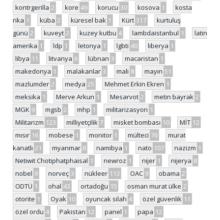
kontrgerilla
2
kore
49
korucu
30
kosova
1
kosta
rika
1
küba
2
küresel bak
1
Kürt
317
kurtuluş
günü
2
kuveyt
2
kuzey kutbu
4
lambdaistanbul
1
latin
amerika
1
ldp
1
letonya
1
lgbti
40
liberya
1
libya
11
litvanya
6
lübnan
3
macaristan
1
makedonya
1
malakanlar
3
mali
8
mayın
51
mazlumder
2
medya
25
Mehmet Erkin Ekren
1
meksika
1
Merve Arkun
1
Mesarvot
2
metin bayrak
2
MGK
9
mgsb
2
mhp
1
militarizasyon
1
Militarizm
123
milliyetçilik
7
misket bombası
10
MİT
12
mısır
16
mobese
1
monitor
1
mülteci
76
murat
kanatlı
21
myanmar
8
namibya
1
nato
107
nazizm
1
Netiwit Chotiphatphaisal
1
newroz
1
nijer
1
nijerya
8
nobel
9
norveç
3
nükleer
113
OAC
9
obama
2
ODTÜ
1
ohal
43
ortadoğu
15
osman murat ülke
2
otorite
1
Oyak
10
oyuncak silah
4
özel güvenlik
11
özel ordu
4
Pakistan
12
panel
1
papa
12