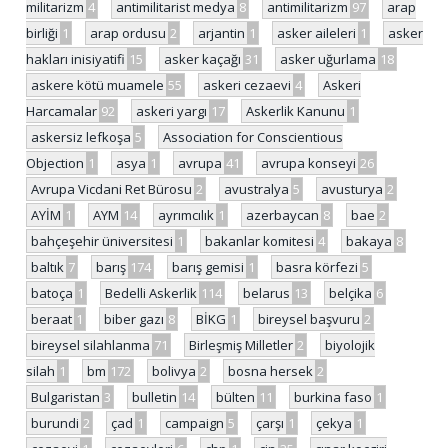
militarizm
4
antimilitarist medya
8
antimilitarizm
97
arap
birliği
1
arap ordusu
2
arjantin
1
asker aileleri
1
asker
hakları inisiyatifi
15
asker kaçağı
31
asker uğurlama
18
askere kötü muamele
55
askeri cezaevi
4
Askeri
Harcamalar
92
askeri yargı
17
Askerlik Kanunu
1
askersiz lefkoşa
5
Association for Conscientious
Objection
1
asya
1
avrupa
41
avrupa konseyi
26
Avrupa Vicdani Ret Bürosu
2
avustralya
5
avusturya
2
AYİM
1
AYM
14
ayrımcılık
1
azerbaycan
8
bae
2
bahçeşehir üniversitesi
1
bakanlar komitesi
4
bakaya
8
baltık
7
barış
174
barış gemisi
1
basra körfezi
5
batoça
1
Bedelli Askerlik
114
belarus
13
belçika
6
beraat
1
biber gazı
8
BİKG
1
bireysel başvuru
2
bireysel silahlanma
71
Birleşmiş Milletler
2
biyolojik
silah
1
bm
172
bolivya
2
bosna hersek
2
Bulgaristan
3
bulletin
14
bülten
11
burkina faso
1
burundi
2
çad
1
campaign
5
çarşı
1
çekya
1