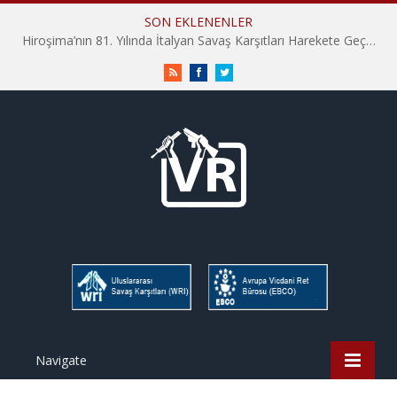
SON EKLENENLER
Hiroşima’nın 81. Yılında İtalyan Savaş Karşıtları Harekete Geçti: “Hatırlamak yeterli değil”
RSS
Facebook
Twitter
Navigate