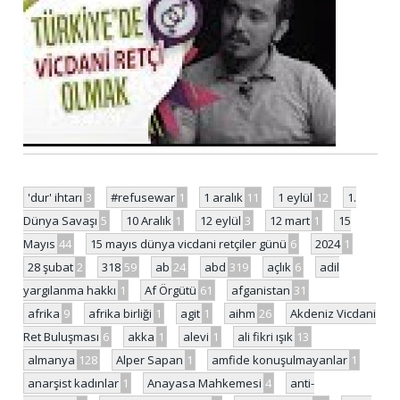
'dur' ihtarı
3
#refusewar
1
1 aralık
11
1 eylül
12
1.
Dünya Savaşı
5
10 Aralık
1
12 eylül
3
12 mart
1
15
Mayıs
44
15 mayıs dünya vicdani retçiler günü
6
2024
1
28 şubat
2
318
59
ab
24
abd
319
açlık
6
adil
yargılanma hakkı
1
Af Örgütü
61
afganistan
31
afrika
9
afrika birliği
1
agit
1
aihm
26
Akdeniz Vicdani
Ret Buluşması
6
akka
1
alevi
1
ali fikri ışık
13
almanya
128
Alper Sapan
1
amfide konuşulmayanlar
1
anarşist kadınlar
1
Anayasa Mahkemesi
4
anti-