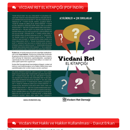
VİCDANİ RET EL KİTAPÇIĞI (PDF İNDİR)
Vicdani Ret Hakkı ve Hakkın Kullanılması – Davut Erkan