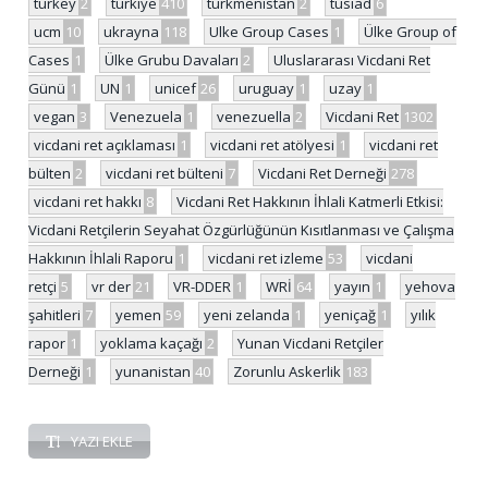
turkey
2
türkiye
410
türkmenistan
2
tüsiad
6
ucm
10
ukrayna
118
Ulke Group Cases
1
Ülke Group of
Cases
1
Ülke Grubu Davaları
2
Uluslararası Vicdani Ret
Günü
1
UN
1
unicef
26
uruguay
1
uzay
1
vegan
3
Venezuela
1
venezuella
2
Vicdani Ret
1302
vicdani ret açıklaması
1
vicdani ret atölyesi
1
vicdani ret
bülten
2
vicdani ret bülteni
7
Vicdani Ret Derneği
278
vicdani ret hakkı
8
Vicdani Ret Hakkının İhlali Katmerli Etkisi:
Vicdani Retçilerin Seyahat Özgürlüğünün Kısıtlanması ve Çalışma
Hakkının İhlali Raporu
1
vicdani ret izleme
53
vicdani
retçi
5
vr der
21
VR-DDER
1
WRİ
64
yayın
1
yehova
şahitleri
7
yemen
59
yeni zelanda
1
yeniçağ
1
yılık
rapor
1
yoklama kaçağı
2
Yunan Vicdani Retçiler
Derneği
1
yunanistan
40
Zorunlu Askerlik
183
YAZI EKLE