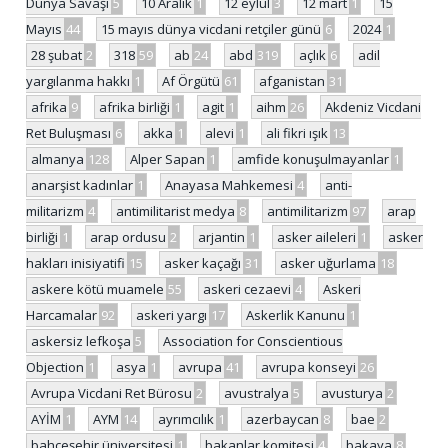
Dünya Savaşı
5
10 Aralık
1
12 eylül
3
12 mart
1
15
Mayıs
44
15 mayıs dünya vicdani retçiler günü
6
2024
1
28 şubat
2
318
59
ab
24
abd
319
açlık
6
adil
yargılanma hakkı
1
Af Örgütü
61
afganistan
31
afrika
9
afrika birliği
1
agit
1
aihm
26
Akdeniz Vicdani
Ret Buluşması
6
akka
1
alevi
1
ali fikri ışık
13
almanya
128
Alper Sapan
1
amfide konuşulmayanlar
1
anarşist kadınlar
1
Anayasa Mahkemesi
4
anti-
militarizm
4
antimilitarist medya
8
antimilitarizm
97
arap
birliği
1
arap ordusu
2
arjantin
1
asker aileleri
1
asker
hakları inisiyatifi
15
asker kaçağı
31
asker uğurlama
18
askere kötü muamele
55
askeri cezaevi
4
Askeri
Harcamalar
92
askeri yargı
17
Askerlik Kanunu
1
askersiz lefkoşa
5
Association for Conscientious
Objection
1
asya
1
avrupa
41
avrupa konseyi
26
Avrupa Vicdani Ret Bürosu
2
avustralya
5
avusturya
2
AYİM
1
AYM
14
ayrımcılık
1
azerbaycan
8
bae
2
bahçeşehir üniversitesi
1
bakanlar komitesi
4
bakaya
8