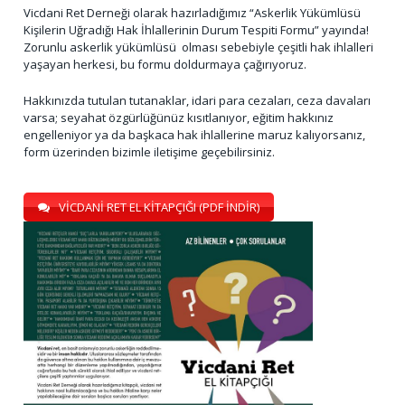
Vicdani Ret Derneği olarak hazırladığımız “Askerlik Yükümlüsü
Kişilerin Uğradığı Hak İhlallerinin Durum Tespiti Formu” yayında!
Zorunlu askerlik yükümlüsü olması sebebiyle çeşitli hak ihlalleri
yaşayan herkesi, bu formu doldurmaya çağırıyoruz.
Hakkınızda tutulan tutanaklar, idari para cezaları, ceza davaları
varsa; seyahat özgürlüğünüz kısıtlanıyor, eğitim hakkınız
engelleniyor ya da başkaca hak ihlallerine maruz kalıyorsanız,
form üzerinden bizimle iletişime geçebilirsiniz.
VİCDANİ RET EL KİTAPÇIĞI (PDF İNDİR)