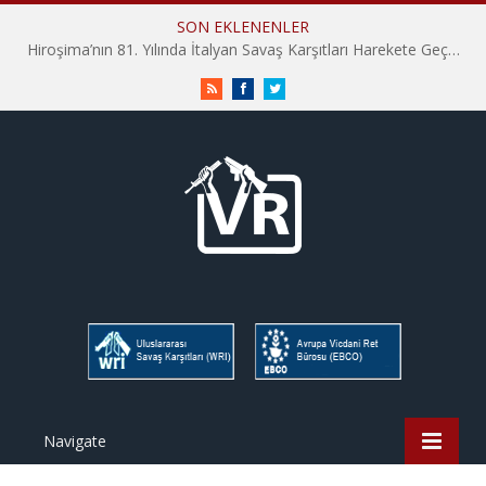
SON EKLENENLER
Hiroşima’nın 81. Yılında İtalyan Savaş Karşıtları Harekete Geçti: “Hatırlamak yeterli değil”
RSS
Facebook
Twitter
Navigate