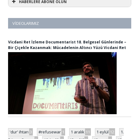
HABERLERE ABONE OLUN
VIDEOLARIMIZ
Vicdani Ret İzleme Documentarist 18. Belgesel Günlerinde –
Bir Çiçekle Kazanmak: Mücadelenin Altıncı Yüzü Vicdani Ret
'dur' ihtarı
3
#refusewar
1
1 aralık
11
1 eylül
12
1.