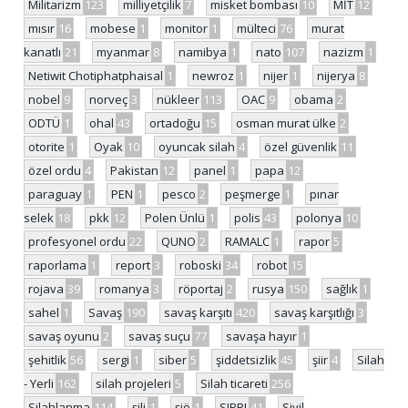
Militarizm
123
milliyetçilik
7
misket bombası
10
MİT
12
mısır
16
mobese
1
monitor
1
mülteci
76
murat
kanatlı
21
myanmar
8
namibya
1
nato
107
nazizm
1
Netiwit Chotiphatphaisal
1
newroz
1
nijer
1
nijerya
8
nobel
9
norveç
3
nükleer
113
OAC
9
obama
2
ODTÜ
1
ohal
43
ortadoğu
15
osman murat ülke
2
otorite
1
Oyak
10
oyuncak silah
4
özel güvenlik
11
özel ordu
4
Pakistan
12
panel
1
papa
12
paraguay
1
PEN
1
pesco
2
peşmerge
1
pınar
selek
18
pkk
12
Polen Ünlü
1
polis
43
polonya
10
profesyonel ordu
22
QUNO
2
RAMALC
1
rapor
5
raporlama
1
report
3
roboski
34
robot
15
rojava
39
romanya
3
röportaj
2
rusya
150
sağlık
1
sahel
1
Savaş
190
savaş karşıtı
420
savaş karşıtlığı
3
savaş oyunu
2
savaş suçu
77
savaşa hayır
1
şehitlik
56
sergi
1
siber
5
şiddetsizlik
45
şiir
4
Silah
- Yerli
162
silah projeleri
5
Silah ticareti
256
Silahlanma
114
şili
1
şiö
1
SIPRI
41
Sivil