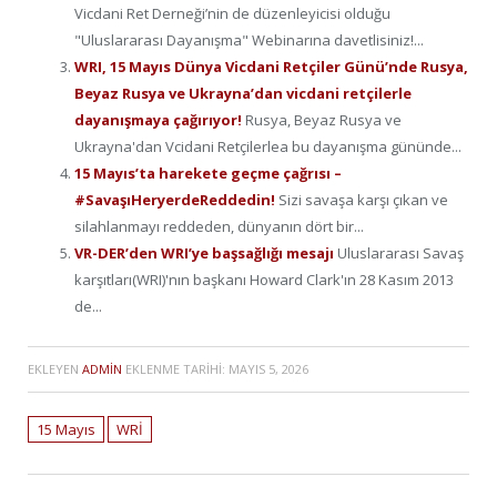
Vicdani Ret Derneği’nin de düzenleyicisi olduğu
"Uluslararası Dayanışma" Webinarına davetlisiniz!...
WRI, 15 Mayıs Dünya Vicdani Retçiler Günü’nde Rusya,
Beyaz Rusya ve Ukrayna’dan vicdani retçilerle
dayanışmaya çağırıyor!
Rusya, Beyaz Rusya ve
Ukrayna'dan Vcidani Retçilerlea bu dayanışma gününde...
15 Mayıs’ta harekete geçme çağrısı –
#SavaşıHeryerdeReddedin!
Sizi savaşa karşı çıkan ve
silahlanmayı reddeden, dünyanın dört bir...
VR-DER’den WRI’ye başsağlığı mesajı
Uluslararası Savaş
karşıtları(WRI)'nın başkanı Howard Clark'ın 28 Kasım 2013
de...
EKLEYEN
ADMIN
EKLENME TARIHI:
MAYIS 5, 2026
15 Mayıs
WRİ