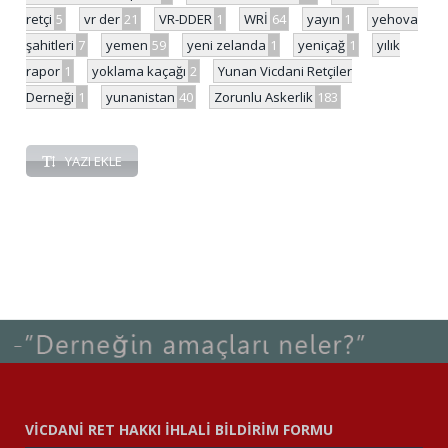
retçi
5
vr der
21
VR-DDER
1
WRİ
64
yayın
1
yehova
şahitleri
7
yemen
59
yeni zelanda
1
yeniçağ
1
yılık
rapor
1
yoklama kaçağı
2
Yunan Vicdani Retçiler
Derneği
1
yunanistan
40
Zorunlu Askerlik
183
YAZI EKLE
VİCDANİ RET HAKKI İHLALİ BİLDİRİM FORMU