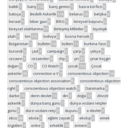
baltık
7
barış
174
barış gemisi
1
basra körfezi
5
batoça
1
Bedelli Askerlik
114
belarus
13
belçika
6
beraat
1
biber gazı
8
BİKG
1
bireysel başvuru
2
bireysel silahlanma
71
Birleşmiş Milletler
2
biyolojik
silah
1
bm
172
bolivya
2
bosna hersek
2
Bulgaristan
3
bulletin
14
bülten
11
burkina faso
1
burundi
2
çad
1
campaign
5
çarşı
1
çekya
1
cezaevi
1
cezaevleri
6
chp
1
çin
35
çınar koçgiri
doğan
3
CO
1
CO Watch
2
çocuk
150
Çocuk
askerler
45
connection e.V
7
conscientious objection
16
conscientious objection association
5
conscientious objection
right
1
conscientious objection watch
9
Danimarka
6
darbe
76
derin devlet
10
din
3
doğa
10
dövizli
askerlik
7
dünya barış günü
1
dünya vicdani retçiler
günü
2
dürzi vicdani retçi
3
duyuru
1
e-devlet
1
ebco
64
ebola
1
eğitim zayiatı
1
ekoloji
3
emek
örgütleri
1
eritre
1
erkeklik
18
ermeni
5