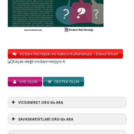
Vicdani Ret Hakkı ve Hakkın Kullanılması – Davut Erkan
ÜYE OLUN
DESTEK OLUN
VİCDANİRET.ORG'da ARA
SAVASKARSİTLARİ.ORG'da ARA