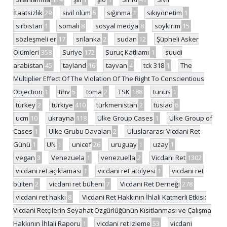
İtaatsizlik
29
sivil ölüm
5
sığınma
1
sıkıyönetim
1
sırbistan
1
somali
8
sosyal medya
8
soykırım
15
sözleşmeli er
17
srilanka
2
sudan
12
Şüpheli Asker
Ölümleri
358
Suriye
172
Suruç Katliamı
1
suudi
arabistan
45
tayland
16
tayvan
4
tck 318
1
The
Multiplier Effect Of The Violation Of The Right To Conscientious
Objection
1
tihv
5
toma
2
TSK
188
tunus
1
turkey
2
türkiye
410
türkmenistan
2
tüsiad
6
ucm
10
ukrayna
118
Ulke Group Cases
1
Ülke Group of
Cases
1
Ülke Grubu Davaları
2
Uluslararası Vicdani Ret
Günü
1
UN
1
unicef
26
uruguay
1
uzay
1
vegan
3
Venezuela
1
venezuella
2
Vicdani Ret
1302
vicdani ret açıklaması
1
vicdani ret atölyesi
1
vicdani ret
bülten
2
vicdani ret bülteni
7
Vicdani Ret Derneği
278
vicdani ret hakkı
8
Vicdani Ret Hakkının İhlali Katmerli Etkisi:
Vicdani Retçilerin Seyahat Özgürlüğünün Kısıtlanması ve Çalışma
Hakkının İhlali Raporu
1
vicdani ret izleme
53
vicdani