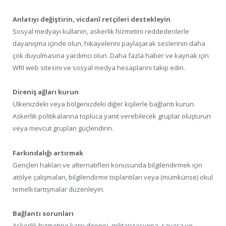
Anlatıyı değiştirin, vicdanî retçileri destekleyin
Sosyal medyayı kullanın, askerlik hizmetini reddedenlerle
dayanışma içinde olun, hikayelerini paylaşarak seslerinin daha
çok duyulmasına yardımcı olun. Daha fazla haber ve kaynak için
WRI web sitesini ve sosyal medya hesaplarını takip edin.
Direniş ağları kurun
Ülkenizdeki veya bölgenizdeki diğer kişilerle bağlantı kurun.
Askerlik politikalarına topluca yanıt verebilecek gruplar oluşturun
veya mevcut grupları güçlendirin.
Farkındalığı artırmak
Gençleri hakları ve alternatifleri konusunda bilgilendirmek için
atölye çalışmaları, bilgilendirme toplantıları veya (mümkünse) okul
temelli tartışmalar düzenleyin.
Bağlantı sorunları
Askerlik hizmetine karşı direnişi, militarizasyona, savaşa ve