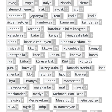
İsveç
9
isviçre
10
italya
8
izlanda
3
izleme
4
izleme-dinleme
9
ırak
28
ırkçılık
10
ışid
53
jandarma
1
japonya
37
jitem
1
kadın
101
kadın
vicdani retçiler
2
kamboçya
2
kamerun
1
kampanya
4
kanada
9
karabağ
4
karaburun bilim kongresi
1
karadeniz
2
katar
11
kenya
1
kimyasal silah
19
Kıbrıs
1
kıbrıs cumhuriyeti
12
Kıbrıs'ta Vicdani Ret
İnisiyatifi
1
kktc
3
kktc-vr
179
kolombiya
48
kongo
1
kontrgerilla
2
kore
49
korucu
30
kosova
1
kosta
rika
1
küba
2
küresel bak
1
Kürt
317
kurtuluş
günü
2
kuveyt
2
kuzey kutbu
4
lambdaistanbul
1
latin
amerika
1
ldp
1
letonya
1
lgbti
40
liberya
1
libya
11
litvanya
6
lübnan
3
macaristan
1
makedonya
1
malakanlar
3
mali
8
mayın
51
mazlumder
2
medya
25
Mehmet Erkin Ekren
1
meksika
1
Merve Arkun
1
Mesarvot
2
metin bayrak
2
MGK
9
mgsb
2
mhp
1
militarizasyon
1