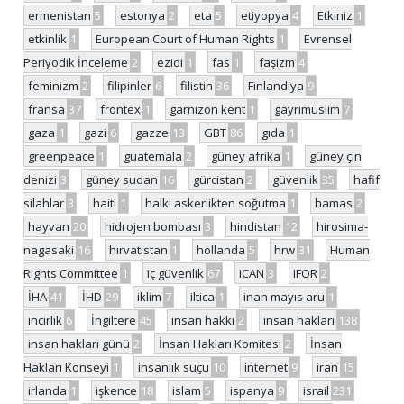
ermenistan
5
estonya
2
eta
5
etiyopya
4
Etkiniz
1
etkinlik
1
European Court of Human Rights
1
Evrensel
Periyodik İnceleme
2
ezidi
1
fas
1
faşizm
4
feminizm
2
filipinler
6
filistin
36
Finlandiya
9
fransa
37
frontex
1
garnizon kent
1
gayrimüslim
7
gaza
1
gazi
6
gazze
13
GBT
86
gıda
1
greenpeace
1
guatemala
2
güney afrika
1
güney çin
denizi
3
güney sudan
16
gürcistan
2
güvenlik
35
hafif
silahlar
3
haiti
1
halkı askerlikten soğutma
1
hamas
2
hayvan
20
hidrojen bombası
3
hindistan
12
hirosima-
nagasaki
16
hırvatistan
1
hollanda
5
hrw
31
Human
Rights Committee
1
iç güvenlik
67
ICAN
3
IFOR
2
İHA
41
İHD
29
iklim
7
iltica
1
inan mayıs aru
1
incirlik
6
İngiltere
45
insan hakkı
2
insan hakları
138
insan hakları günü
2
İnsan Hakları Komitesi
2
İnsan
Hakları Konseyi
1
insanlık suçu
10
internet
9
iran
15
irlanda
1
işkence
18
islam
5
ispanya
9
israil
231