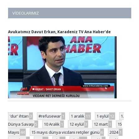
VIDEOLARIMIZ
Avukatımız Davut Erkan, Karadeniz TV Ana Haber’de
'dur' ihtarı
3
#refusewar
1
1 aralık
11
1 eylül
12
1.
Dünya Savaşı
5
10 Aralık
1
12 eylül
3
12 mart
1
15
Mayıs
44
15 mayıs dünya vicdani retçiler günü
6
2024
1