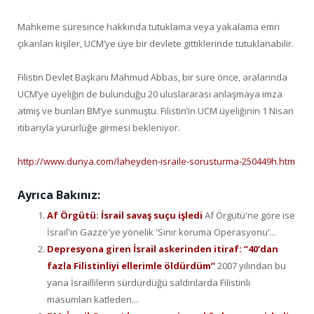
Mahkeme süresince hakkında tutuklama veya yakalama emri
çıkarılan kişiler, UCM’ye üye bir devlete gittiklerinde tutuklanabilir.
Filistin Devlet Başkanı Mahmud Abbas, bir süre önce, aralarında
UCM’ye üyeliğin de bulunduğu 20 uluslararası anlaşmaya imza
atmış ve bunları BM’ye sunmuştu. Filistin’in UCM üyeliğinin 1 Nisan
itibarıyla yürürlüğe girmesi bekleniyor.
http://www.dunya.com/laheyden-israile-sorusturma-250449h.htm
Ayrıca Bakınız:
Af Örgütü: İsrail savaş suçu işledi
Af Örgütü'ne göre ise
İsrail'in Gazze'ye yönelik 'Sınır koruma Operasyonu'...
Depresyona giren İsrail askerinden itiraf: “40’dan
fazla Filistinliyi ellerimle öldürdüm”
2007 yılından bu
yana İsraillilerin sürdürdüğü saldırılarda Filistinli
masumları katleden...