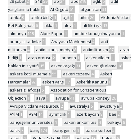
28 şubat
2
318
59
ab
24
abd
319
açlık
6
adil
yargılanma hakkı
1
Af Örgütü
61
afganistan
31
afrika
9
afrika birliği
1
agit
1
aihm
26
Akdeniz Vicdani
Ret Buluşması
6
akka
1
alevi
1
ali fikri ışık
13
almanya
128
Alper Sapan
1
amfide konuşulmayanlar
1
anarşist kadınlar
1
Anayasa Mahkemesi
4
anti-
militarizm
4
antimilitarist medya
8
antimilitarizm
97
arap
birliği
1
arap ordusu
2
arjantin
1
asker aileleri
1
asker
hakları inisiyatifi
15
asker kaçağı
31
asker uğurlama
18
askere kötü muamele
55
askeri cezaevi
4
Askeri
Harcamalar
92
askeri yargı
17
Askerlik Kanunu
1
askersiz lefkoşa
5
Association for Conscientious
Objection
1
asya
1
avrupa
41
avrupa konseyi
26
Avrupa Vicdani Ret Bürosu
2
avustralya
5
avusturya
2
AYİM
1
AYM
14
ayrımcılık
1
azerbaycan
8
bae
2
bahçeşehir üniversitesi
1
bakanlar komitesi
4
bakaya
8
baltık
7
barış
174
barış gemisi
1
basra körfezi
5
batoça
1
Bedelli Askerlik
114
belarus
13
belçika
6