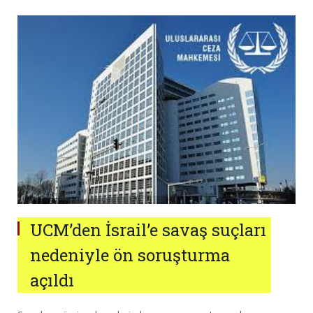
UCM’den İsrail’e savaş suçları
nedeniyle ön soruşturma
açıldı