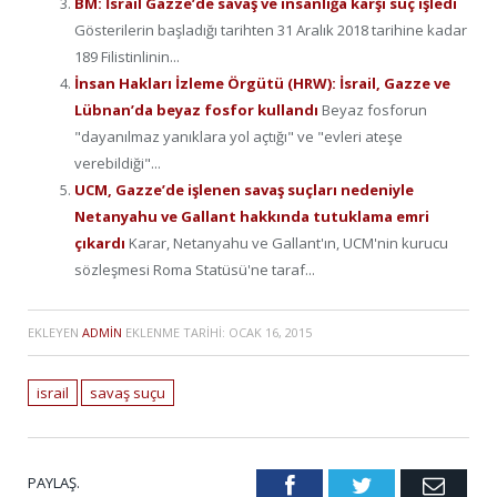
BM: İsrail Gazze’de savaş ve insanlığa karşı suç işledi
Gösterilerin başladığı tarihten 31 Aralık 2018 tarihine kadar
189 Filistinlinin...
İnsan Hakları İzleme Örgütü (HRW): İsrail, Gazze ve
Lübnan’da beyaz fosfor kullandı
Beyaz fosforun
"dayanılmaz yanıklara yol açtığı" ve "evleri ateşe
verebildiği"...
UCM, Gazze’de işlenen savaş suçları nedeniyle
Netanyahu ve Gallant hakkında tutuklama emri
çıkardı
Karar, Netanyahu ve Gallant'ın, UCM'nin kurucu
sözleşmesi Roma Statüsü'ne taraf...
EKLEYEN
ADMIN
EKLENME TARIHI:
OCAK 16, 2015
israil
savaş suçu
PAYLAŞ.
Facebook
Twitter
Emai