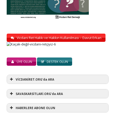
Vicdani Ret Hakkı ve Hakkın Kullanılması – Davut Erkan
ÜYE OLUN
DESTEK OLUN
VİCDANİRET.ORG'da ARA
SAVASKARSİTLARİ.ORG'da ARA
HABERLERE ABONE OLUN