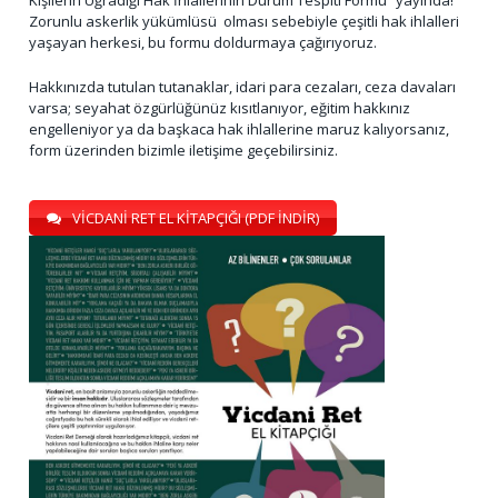
Kişilerin Uğradığı Hak İhlallerinin Durum Tespiti Formu” yayında!
Zorunlu askerlik yükümlüsü olması sebebiyle çeşitli hak ihlalleri
yaşayan herkesi, bu formu doldurmaya çağırıyoruz.
Hakkınızda tutulan tutanaklar, idari para cezaları, ceza davaları
varsa; seyahat özgürlüğünüz kısıtlanıyor, eğitim hakkınız
engelleniyor ya da başkaca hak ihlallerine maruz kalıyorsanız,
form üzerinden bizimle iletişime geçebilirsiniz.
VİCDANİ RET EL KİTAPÇIĞI (PDF İNDİR)