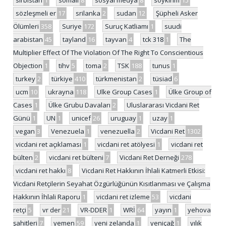
sırbistan
1
somali
8
sosyal medya
8
soykırım
15
sözleşmeli er
17
srilanka
2
sudan
12
Şüpheli Asker
Ölümleri
358
Suriye
172
Suruç Katliamı
1
suudi
arabistan
45
tayland
16
tayvan
4
tck 318
1
The
Multiplier Effect Of The Violation Of The Right To Conscientious
Objection
1
tihv
5
toma
2
TSK
188
tunus
1
turkey
2
türkiye
410
türkmenistan
2
tüsiad
6
ucm
10
ukrayna
118
Ulke Group Cases
1
Ülke Group of
Cases
1
Ülke Grubu Davaları
2
Uluslararası Vicdani Ret
Günü
1
UN
1
unicef
26
uruguay
1
uzay
1
vegan
3
Venezuela
1
venezuella
2
Vicdani Ret
1302
vicdani ret açıklaması
1
vicdani ret atölyesi
1
vicdani ret
bülten
2
vicdani ret bülteni
7
Vicdani Ret Derneği
278
vicdani ret hakkı
8
Vicdani Ret Hakkının İhlali Katmerli Etkisi:
Vicdani Retçilerin Seyahat Özgürlüğünün Kısıtlanması ve Çalışma
Hakkının İhlali Raporu
1
vicdani ret izleme
53
vicdani
retçi
5
vr der
21
VR-DDER
1
WRİ
64
yayın
1
yehova
şahitleri
7
yemen
59
yeni zelanda
1
yeniçağ
1
yılık