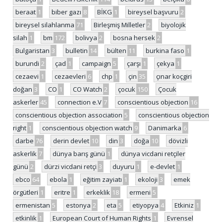
beraat
1
biber gazı
8
BİKG
1
bireysel başvuru
2
bireysel silahlanma
71
Birleşmiş Milletler
2
biyolojik
silah
1
bm
172
bolivya
2
bosna hersek
2
Bulgaristan
3
bulletin
14
bülten
11
burkina faso
1
burundi
2
çad
1
campaign
5
çarşı
1
çekya
1
cezaevi
1
cezaevleri
6
chp
1
çin
35
çınar koçgiri
doğan
3
CO
1
CO Watch
2
çocuk
150
Çocuk
askerler
45
connection e.V
7
conscientious objection
16
conscientious objection association
5
conscientious objection
right
1
conscientious objection watch
9
Danimarka
6
darbe
76
derin devlet
10
din
3
doğa
10
dövizli
askerlik
7
dünya barış günü
1
dünya vicdani retçiler
günü
2
dürzi vicdani retçi
3
duyuru
1
e-devlet
1
ebco
64
ebola
1
eğitim zayiatı
1
ekoloji
3
emek
örgütleri
1
eritre
1
erkeklik
18
ermeni
5
ermenistan
5
estonya
2
eta
5
etiyopya
4
Etkiniz
1
etkinlik
1
European Court of Human Rights
1
Evrensel