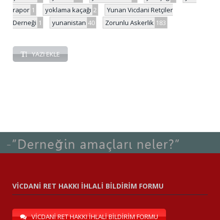
rapor
1
yoklama kaçağı
2
Yunan Vicdani Retçiler
Derneği
1
yunanistan
40
Zorunlu Askerlik
183
YAZI EKLE
VİCDANİ RET HAKKI İHLALİ BİLDİRİM FORMU
VİCDANİ RET HAKKI İHLALİ BİLDİRİM FORMU