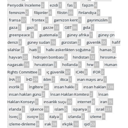
Periyodik İnceleme
2
ezidi
1
fas
1
faşizm
4
feminizm
2
filipinler
6
filistin
36
Finlandiya
9
fransa
37
frontex
1
garnizon kent
1
gayrimüslim
7
gaza
1
gazi
6
gazze
13
GBT
86
gıda
1
greenpeace
1
guatemala
2
güney afrika
1
güney çin
denizi
3
güney sudan
16
gürcistan
2
güvenlik
35
hafif
silahlar
3
haiti
1
halkı askerlikten soğutma
1
hamas
2
hayvan
20
hidrojen bombası
3
hindistan
12
hirosima-
nagasaki
16
hırvatistan
1
hollanda
5
hrw
31
Human
Rights Committee
1
iç güvenlik
67
ICAN
3
IFOR
2
İHA
41
İHD
29
iklim
7
iltica
1
inan mayıs aru
1
incirlik
6
İngiltere
45
insan hakkı
2
insan hakları
138
insan hakları günü
2
İnsan Hakları Komitesi
2
İnsan
Hakları Konseyi
1
insanlık suçu
10
internet
9
iran
15
irlanda
1
işkence
18
islam
5
ispanya
9
israil
231
İsveç
9
isviçre
10
italya
8
izlanda
3
izleme
4
izleme-dinleme
9
ırak
28
ırkçılık
10
ışid
53