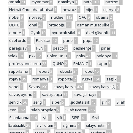
kanatlı
21
myanmar
8
namibya
1
nato
107
nazizm
1
Netiwit Chotiphatphaisal
1
newroz
1
nijer
1
nijerya
8
nobel
9
norveç
3
nükleer
113
OAC
9
obama
2
ODTÜ
1
ohal
43
ortadoğu
15
osman murat ülke
2
otorite
1
Oyak
10
oyuncak silah
4
özel güvenlik
11
özel ordu
4
Pakistan
12
panel
1
papa
12
paraguay
1
PEN
1
pesco
2
peşmerge
1
pınar
selek
18
pkk
12
Polen Ünlü
1
polis
43
polonya
10
profesyonel ordu
22
QUNO
2
RAMALC
1
rapor
5
raporlama
1
report
3
roboski
34
robot
15
rojava
39
romanya
3
röportaj
2
rusya
150
sağlık
1
sahel
1
Savaş
190
savaş karşıtı
420
savaş karşıtlığı
3
savaş oyunu
2
savaş suçu
77
savaşa hayır
1
şehitlik
56
sergi
1
siber
5
şiddetsizlik
45
şiir
4
Silah
- Yerli
162
silah projeleri
5
Silah ticareti
256
Silahlanma
114
şili
1
şiö
1
SIPRI
41
Sivil
İtaatsizlik
29
sivil ölüm
5
sığınma
1
sıkıyönetim
1