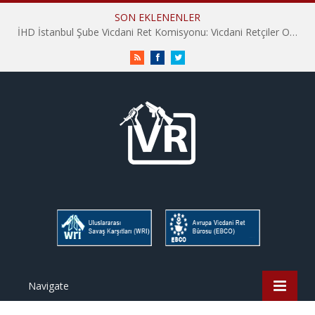
SON EKLENENLER
İHD İstanbul Şube Vicdani Ret Komisyonu: Vicdani Retçiler Olarak Destek İçin Buradayız!
RSS
Facebook
Twitter
Navigate