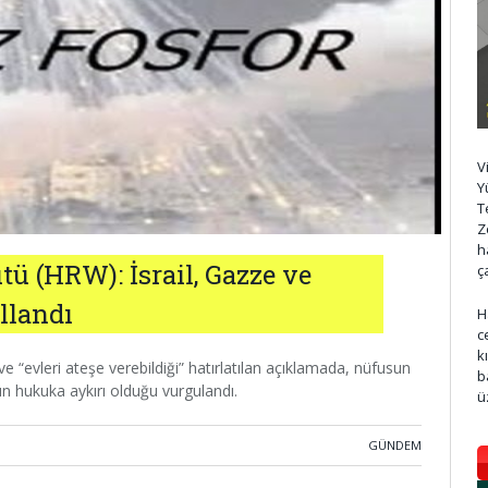
V
Y
T
Z
h
tü (HRW): İsrail, Gazze ve
ç
llandı
H
c
k
e “evleri ateşe verebildiği” hatırlatılan açıklamada, nüfusun
b
n hukuka aykırı olduğu vurgulandı.
ü
GÜNDEM