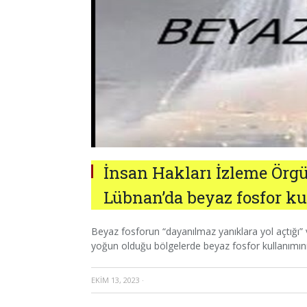
İnsan Hakları İzleme Örgü
Lübnan’da beyaz fosfor ku
Beyaz fosforun “dayanılmaz yanıklara yol açtığı” v
yoğun olduğu bölgelerde beyaz fosfor kullanımını
EKIM 13, 2023
·