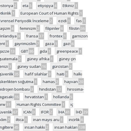
estonya
2
eta
5
etiyopya
4
Etkiniz
1
etkinlik
1
European Court of Human Rights
1
Evrensel Periyodik İnceleme
2
ezidi
1
fas
1
faşizm
4
feminizm
2
filipinler
6
filistin
36
Finlandiya
9
fransa
37
frontex
1
garnizon
ent
1
gayrimüslim
7
gaza
1
gazi
6
gazze
13
GBT
86
gıda
1
greenpeace
1
guatemala
2
güney afrika
1
güney çin
enizi
3
güney sudan
16
gürcistan
2
güvenlik
35
hafif silahlar
3
haiti
1
halkı
skerlikten soğutma
1
hamas
2
hayvan
20
hidrojen bombası
3
hindistan
12
hirosima-
agasaki
16
hırvatistan
1
hollanda
5
hrw
31
Human Rights Committee
1
iç
üvenlik
67
ICAN
3
IFOR
2
İHA
41
İHD
29
iklim
7
iltica
1
inan mayıs aru
1
incirlik
6
İngiltere
45
insan hakkı
2
insan hakları
138