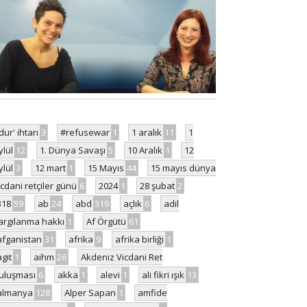
'dur' ihtarı
3
#refusewar
1
1 aralık
11
1
ylül
12
1. Dünya Savaşı
5
10 Aralık
1
12
ylül
3
12 mart
1
15 Mayıs
44
15 mayıs dünya
icdani retçiler günü
6
2024
1
28 şubat
2
318
59
ab
24
abd
319
açlık
6
adil
argılanma hakkı
1
Af Örgütü
61
afganistan
31
afrika
9
afrika birliği
1
agit
1
aihm
26
Akdeniz Vicdani Ret
uluşması
6
akka
1
alevi
1
ali fikri ışık
13
almanya
128
Alper Sapan
1
amfide