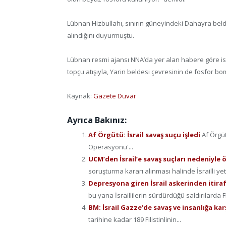
Lübnan Hizbullahı, sınırın güneyindeki Dahayra belde
alındığını duyurmuştu.
Lübnan resmi ajansı NNA’da yer alan habere göre i
topçu atışıyla, Yarin beldesi çevresinin de fosfor bo
Kaynak:
Gazete Duvar
Ayrıca Bakınız:
Af Örgütü: İsrail savaş suçu işledi
Af Örgüt
Operasyonu'...
UCM’den İsrail’e savaş suçları nedeniyle
soruşturma kararı alınması halinde İsrailli yetki
Depresyona giren İsrail askerinden itiraf:
bu yana İsraillilerin sürdürdüğü saldırılarda Fi
BM: İsrail Gazze’de savaş ve insanlığa karş
tarihine kadar 189 Filistinlinin...