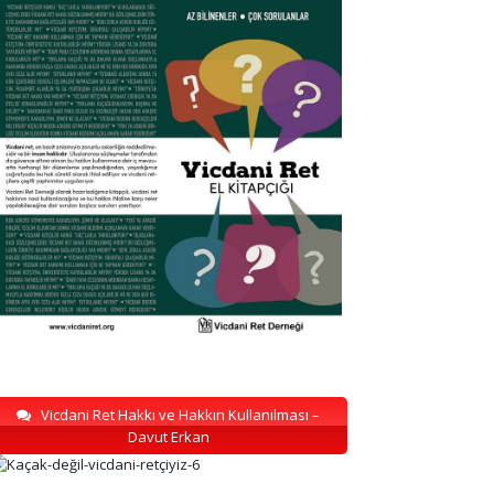
Vicdani Ret Hakkı ve Hakkın Kullanılması –
Davut Erkan