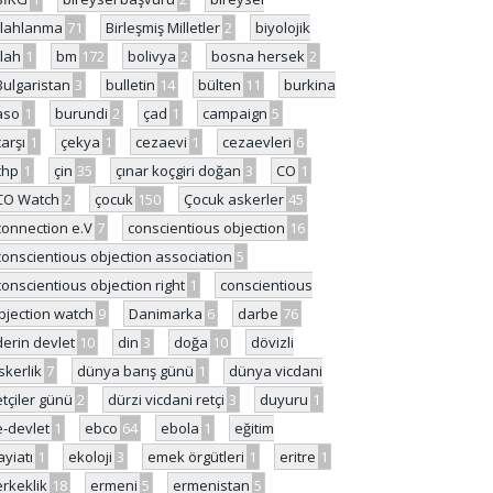
ilahlanma
71
Birleşmiş Milletler
2
biyolojik
ilah
1
bm
172
bolivya
2
bosna hersek
2
Bulgaristan
3
bulletin
14
bülten
11
burkina
aso
1
burundi
2
çad
1
campaign
5
çarşı
1
çekya
1
cezaevi
1
cezaevleri
6
chp
1
çin
35
çınar koçgiri doğan
3
CO
1
CO Watch
2
çocuk
150
Çocuk askerler
45
connection e.V
7
conscientious objection
16
conscientious objection association
5
conscientious objection right
1
conscientious
bjection watch
9
Danimarka
6
darbe
76
derin devlet
10
din
3
doğa
10
dövizli
skerlik
7
dünya barış günü
1
dünya vicdani
etçiler günü
2
dürzi vicdani retçi
3
duyuru
1
e-devlet
1
ebco
64
ebola
1
eğitim
ayiatı
1
ekoloji
3
emek örgütleri
1
eritre
1
erkeklik
18
ermeni
5
ermenistan
5