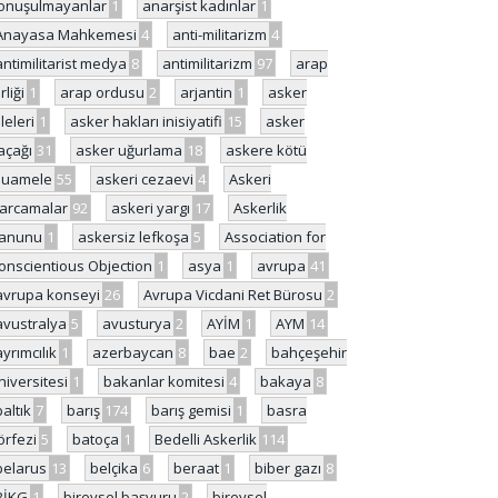
onuşulmayanlar
1
anarşist kadınlar
1
Anayasa Mahkemesi
4
anti-militarizm
4
antimilitarist medya
8
antimilitarizm
97
arap
rliği
1
arap ordusu
2
arjantin
1
asker
ileleri
1
asker hakları inisiyatifi
15
asker
açağı
31
asker uğurlama
18
askere kötü
uamele
55
askeri cezaevi
4
Askeri
arcamalar
92
askeri yargı
17
Askerlik
anunu
1
askersiz lefkoşa
5
Association for
onscientious Objection
1
asya
1
avrupa
41
avrupa konseyi
26
Avrupa Vicdani Ret Bürosu
2
avustralya
5
avusturya
2
AYİM
1
AYM
14
ayrımcılık
1
azerbaycan
8
bae
2
bahçeşehir
niversitesi
1
bakanlar komitesi
4
bakaya
8
baltık
7
barış
174
barış gemisi
1
basra
örfezi
5
batoça
1
Bedelli Askerlik
114
belarus
13
belçika
6
beraat
1
biber gazı
8
BİKG
1
bireysel başvuru
2
bireysel