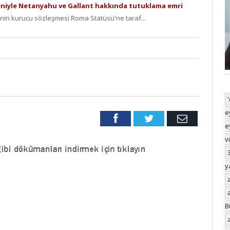
eniyle Netanyahu ve Gallant hakkında tutuklama emri
nin kurucu sözleşmesi Roma Statüsü'ne taraf...
e
Facebook
Twitter
Email
e
v
y
B