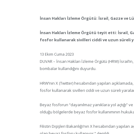
İnsan Hakları İzleme Örgütü: İsrail, Gazze ve 
İnsan Hakları İzleme Örgütü teyit etti: İsrail
fosfor kullanarak sivilleri ciddi ve uzun süreli y
13 Ekim Cuma 2023
DUVAR – İnsan Hakları İzleme Örgütü (HRW) İsrail’i
bombalar kullandığını duyurdu.
HRW’nin X (Twitter) hesabından yapılan açıklamada,
fosfor kullanarak sivilleri ciddi ve uzun süreli yaralan
Beyaz fosforun “dayanılmaz yanıklara yol açtığı” ve 
olduğu bölgelerde beyaz fosfor kullanımının hukuka
Filistin Dışişleri Bakanlığı’nın X hesabından yapılan aç
olan beyaz fosforu kullanıyor.” denildi.