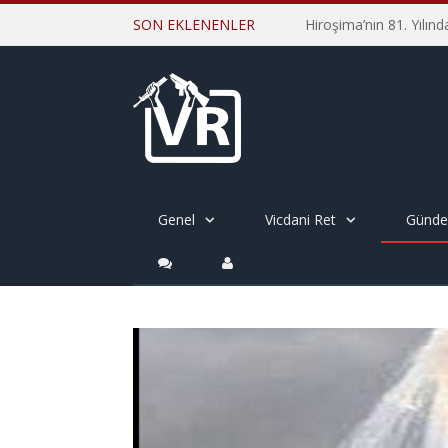
SON EKLENENLER
Genel
Vicdani Ret
Günd