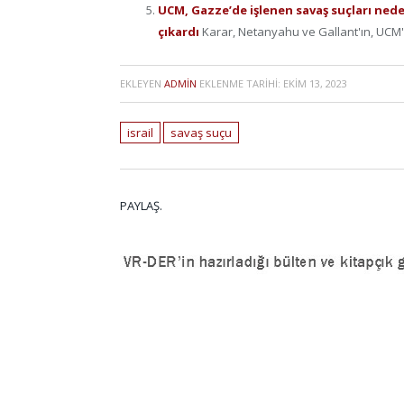
UCM, Gazze’de işlenen savaş suçları ned
çıkardı
Karar, Netanyahu ve Gallant'ın, UCM'
EKLEYEN
ADMIN
EKLENME TARIHI:
EKIM 13, 2023
israil
savaş suçu
PAYLAŞ.