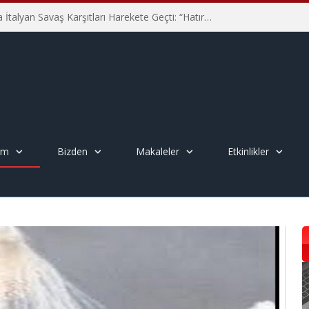
Hiroşima’nın 81. Yılında İtalyan Savaş Karşıtları Harekete Geçti: “Hatırlamak yeterli değil”
em
Bizden
Makaleler
Etkinlikler