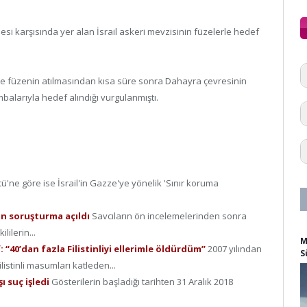
si karşısında yer alan İsrail askeri mevzisinin füzelerle hedef
se füzenin atılmasından kısa süre sonra Dahayra çevresinin
mbalarıyla hedef alındığı vurgulanmıştı.
ü'ne göre ise İsrail'in Gazze'ye yönelik 'Sınır koruma
 ön soruşturma açıldı
Savcıların ön incelemelerinden sonra
lilerin...
M
 “40’dan fazla Filistinliyi ellerimle öldürdüm”
2007 yılından
S
listinli masumları katleden...
ı suç işledi
Gösterilerin başladığı tarihten 31 Aralık 2018