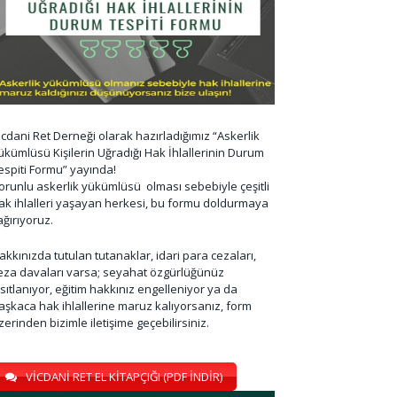
icdani Ret Derneği olarak hazırladığımız “Askerlik
ükümlüsü Kişilerin Uğradığı Hak İhlallerinin Durum
espiti Formu” yayında!
orunlu askerlik yükümlüsü olması sebebiyle çeşitli
ak ihlalleri yaşayan herkesi, bu formu doldurmaya
ağırıyoruz.
akkınızda tutulan tutanaklar, idari para cezaları,
eza davaları varsa; seyahat özgürlüğünüz
ısıtlanıyor, eğitim hakkınız engelleniyor ya da
aşkaca hak ihlallerine maruz kalıyorsanız, form
zerinden bizimle iletişime geçebilirsiniz.
VİCDANİ RET EL KİTAPÇIĞI (PDF İNDİR)