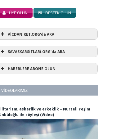
ÜYE OLUN
DESTEK OLUN
VİCDANİRET.ORG'da ARA
SAVASKARSİTLARİ.ORG'da ARA
HABERLERE ABONE OLUN
VIDEOLARIMIZ
ilitarizm, askerlik ve erkeklik – Nurseli Yeşim
ünbüloğlu ile söyleşi (Video)