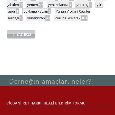
şahitleri
7
yemen
59
yeni zelanda
1
yeniçağ
1
yılık
rapor
1
yoklama kaçağı
2
Yunan Vicdani Retçiler
Derneği
1
yunanistan
40
Zorunlu Askerlik
183
YAZI EKLE
VİCDANİ RET HAKKI İHLALİ BİLDİRİM FORMU