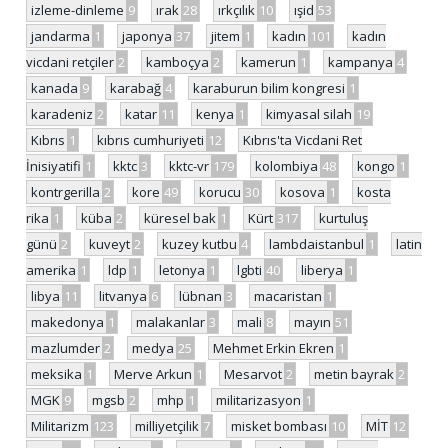
izleme-dinleme
9
ırak
28
ırkçılık
10
ışid
53
jandarma
1
japonya
37
jitem
1
kadın
101
kadın
vicdani retçiler
2
kamboçya
2
kamerun
1
kampanya
4
kanada
9
karabağ
4
karaburun bilim kongresi
1
karadeniz
2
katar
11
kenya
1
kimyasal silah
19
Kıbrıs
1
kıbrıs cumhuriyeti
12
Kıbrıs'ta Vicdani Ret
İnisiyatifi
1
kktc
3
kktc-vr
179
kolombiya
48
kongo
1
kontrgerilla
2
kore
49
korucu
30
kosova
1
kosta
rika
1
küba
2
küresel bak
1
Kürt
317
kurtuluş
günü
2
kuveyt
2
kuzey kutbu
4
lambdaistanbul
1
latin
amerika
1
ldp
1
letonya
1
lgbti
40
liberya
1
libya
11
litvanya
6
lübnan
3
macaristan
1
makedonya
1
malakanlar
3
mali
8
mayın
51
mazlumder
2
medya
25
Mehmet Erkin Ekren
1
meksika
1
Merve Arkun
1
Mesarvot
2
metin bayrak
2
MGK
9
mgsb
2
mhp
1
militarizasyon
1
Militarizm
123
milliyetçilik
7
misket bombası
10
MİT
12