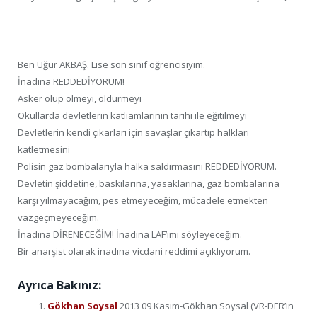
Ben Uğur AKBAŞ. Lise son sınıf öğrencisiyim.
İnadına REDDEDİYORUM!
Asker olup ölmeyi, öldürmeyi
Okullarda devletlerin katliamlarının tarihi ile eğitilmeyi
Devletlerin kendi çıkarları için savaşlar çıkartıp halkları
katletmesini
Polisin gaz bombalarıyla halka saldırmasını REDDEDİYORUM.
Devletin şiddetine, baskılarına, yasaklarına, gaz bombalarına
karşı yılmayacağım, pes etmeyeceğim, mücadele etmekten
vazgeçmeyeceğim.
İnadına DİRENECEĞİM! İnadına LAF’ımı söyleyeceğim.
Bir anarşist olarak inadına vicdani reddimi açıklıyorum.
Ayrıca Bakınız:
Gökhan Soysal
2013 09 Kasım-Gökhan Soysal (VR-DER’in