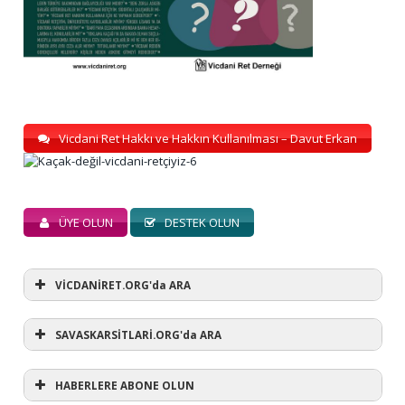
Vicdani Ret Hakkı ve Hakkın Kullanılması – Davut Erkan
ÜYE OLUN
DESTEK OLUN
VİCDANİRET.ORG'da ARA
SAVASKARSİTLARİ.ORG'da ARA
HABERLERE ABONE OLUN