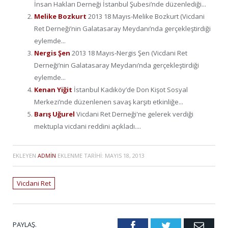
İnsan Hakları Derneği İstanbul Şubesi’nde düzenlediği...
Melike Bozkurt
2013 18 Mayıs-Melike Bozkurt (Vicdani
Ret Derneği’nin Galatasaray Meydanı’nda gerçekleştirdiği
eylemde...
Nergis Şen
2013 18 Mayıs-Nergis Şen (Vicdani Ret
Derneği’nin Galatasaray Meydanı’nda gerçekleştirdiği
eylemde...
Kenan Yiğit
İstanbul Kadıköy’de Don Kişot Sosyal
Merkezi’nde düzenlenen savaş karşıtı etkinliğe...
Barış Uğurel
Vicdani Ret Derneği'ne gelerek verdiği
mektupla vicdani reddini açıkladı....
EKLEYEN
ADMIN
EKLENME TARIHI:
MAYIS 18, 2013
Vicdani Ret
PAYLAŞ.
Facebook
Twitter
Emai