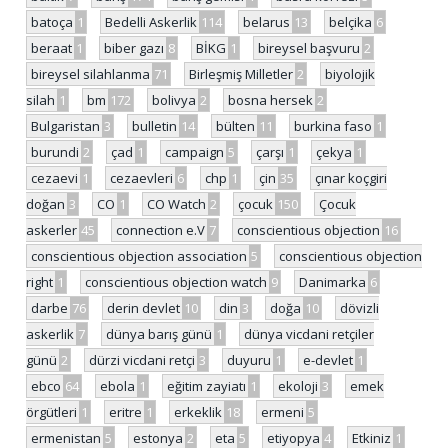
batoça
1
Bedelli Askerlik
114
belarus
13
belçika
6
beraat
1
biber gazı
8
BİKG
1
bireysel başvuru
2
bireysel silahlanma
71
Birleşmiş Milletler
2
biyolojik
silah
1
bm
172
bolivya
2
bosna hersek
2
Bulgaristan
3
bulletin
14
bülten
11
burkina faso
1
burundi
2
çad
1
campaign
5
çarşı
1
çekya
1
cezaevi
1
cezaevleri
6
chp
1
çin
35
çınar koçgiri
doğan
3
CO
1
CO Watch
2
çocuk
150
Çocuk
askerler
45
connection e.V
7
conscientious objection
16
conscientious objection association
5
conscientious objection
right
1
conscientious objection watch
9
Danimarka
6
darbe
76
derin devlet
10
din
3
doğa
10
dövizli
askerlik
7
dünya barış günü
1
dünya vicdani retçiler
günü
2
dürzi vicdani retçi
3
duyuru
1
e-devlet
1
ebco
64
ebola
1
eğitim zayiatı
1
ekoloji
3
emek
örgütleri
1
eritre
1
erkeklik
18
ermeni
5
ermenistan
5
estonya
2
eta
5
etiyopya
4
Etkiniz
1