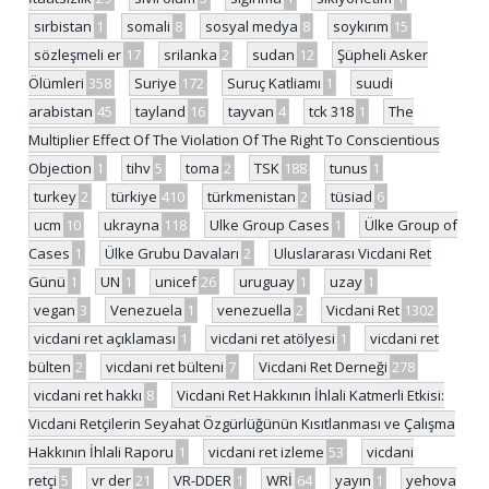
sırbistan
1
somali
8
sosyal medya
8
soykırım
15
sözleşmeli er
17
srilanka
2
sudan
12
Şüpheli Asker
Ölümleri
358
Suriye
172
Suruç Katliamı
1
suudi
arabistan
45
tayland
16
tayvan
4
tck 318
1
The
Multiplier Effect Of The Violation Of The Right To Conscientious
Objection
1
tihv
5
toma
2
TSK
188
tunus
1
turkey
2
türkiye
410
türkmenistan
2
tüsiad
6
ucm
10
ukrayna
118
Ulke Group Cases
1
Ülke Group of
Cases
1
Ülke Grubu Davaları
2
Uluslararası Vicdani Ret
Günü
1
UN
1
unicef
26
uruguay
1
uzay
1
vegan
3
Venezuela
1
venezuella
2
Vicdani Ret
1302
vicdani ret açıklaması
1
vicdani ret atölyesi
1
vicdani ret
bülten
2
vicdani ret bülteni
7
Vicdani Ret Derneği
278
vicdani ret hakkı
8
Vicdani Ret Hakkının İhlali Katmerli Etkisi:
Vicdani Retçilerin Seyahat Özgürlüğünün Kısıtlanması ve Çalışma
Hakkının İhlali Raporu
1
vicdani ret izleme
53
vicdani
retçi
5
vr der
21
VR-DDER
1
WRİ
64
yayın
1
yehova