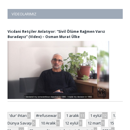
VIDEOLARIMIZ
Vicdani Retçiler Anlatıyor: “Sivil Ölüme Rağmen Varız
Buradayız” (Video) – Osman Murat Ülke
'dur' ihtarı
3
#refusewar
1
1 aralık
11
1 eylül
12
1.
Dünya Savaşı
5
10 Aralık
1
12 eylül
3
12 mart
1
15