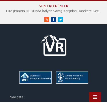
SON EKLENENLER
Hiroşima’nın 81. Yılında İtalyan Savaş Karşıtları Harekete Geçti: “Hatırlamak yeterli değil”
RSS
Facebook
Twitter
Navigate