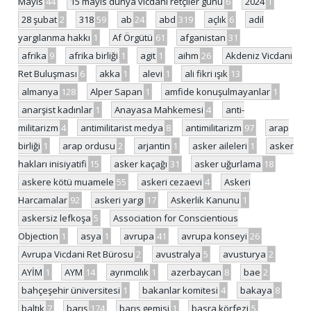
Mayıs
44
15 mayıs dünya vicdani retçiler günü
6
2024
1
28 şubat
2
318
59
ab
24
abd
319
açlık
6
adil
yargılanma hakkı
1
Af Örgütü
61
afganistan
31
afrika
9
afrika birliği
1
agit
1
aihm
26
Akdeniz Vicdani
Ret Buluşması
6
akka
1
alevi
1
ali fikri ışık
13
almanya
128
Alper Sapan
1
amfide konuşulmayanlar
1
anarşist kadınlar
1
Anayasa Mahkemesi
4
anti-
militarizm
4
antimilitarist medya
8
antimilitarizm
97
arap
birliği
1
arap ordusu
2
arjantin
1
asker aileleri
1
asker
hakları inisiyatifi
15
asker kaçağı
31
asker uğurlama
18
askere kötü muamele
55
askeri cezaevi
4
Askeri
Harcamalar
92
askeri yargı
17
Askerlik Kanunu
1
askersiz lefkoşa
5
Association for Conscientious
Objection
1
asya
1
avrupa
41
avrupa konseyi
26
Avrupa Vicdani Ret Bürosu
2
avustralya
5
avusturya
2
AYİM
1
AYM
14
ayrımcılık
1
azerbaycan
8
bae
2
bahçeşehir üniversitesi
1
bakanlar komitesi
4
bakaya
8
baltık
7
barış
174
barış gemisi
1
basra körfezi
5