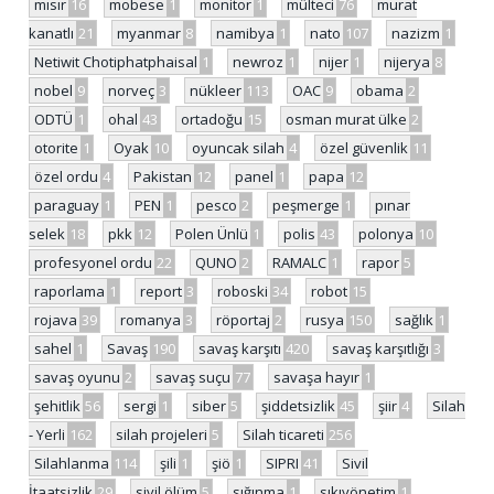
mısır
16
mobese
1
monitor
1
mülteci
76
murat
kanatlı
21
myanmar
8
namibya
1
nato
107
nazizm
1
Netiwit Chotiphatphaisal
1
newroz
1
nijer
1
nijerya
8
nobel
9
norveç
3
nükleer
113
OAC
9
obama
2
ODTÜ
1
ohal
43
ortadoğu
15
osman murat ülke
2
otorite
1
Oyak
10
oyuncak silah
4
özel güvenlik
11
özel ordu
4
Pakistan
12
panel
1
papa
12
paraguay
1
PEN
1
pesco
2
peşmerge
1
pınar
selek
18
pkk
12
Polen Ünlü
1
polis
43
polonya
10
profesyonel ordu
22
QUNO
2
RAMALC
1
rapor
5
raporlama
1
report
3
roboski
34
robot
15
rojava
39
romanya
3
röportaj
2
rusya
150
sağlık
1
sahel
1
Savaş
190
savaş karşıtı
420
savaş karşıtlığı
3
savaş oyunu
2
savaş suçu
77
savaşa hayır
1
şehitlik
56
sergi
1
siber
5
şiddetsizlik
45
şiir
4
Silah
- Yerli
162
silah projeleri
5
Silah ticareti
256
Silahlanma
114
şili
1
şiö
1
SIPRI
41
Sivil
İtaatsizlik
29
sivil ölüm
5
sığınma
1
sıkıyönetim
1