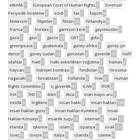
etkinlik
1
European Court of Human Rights
1
Evrensel
Periyodik İnceleme
2
ezidi
1
fas
1
faşizm
4
feminizm
2
filipinler
6
filistin
36
Finlandiya
9
fransa
37
frontex
1
garnizon kent
1
gayrimüslim
7
gaza
1
gazi
6
gazze
13
GBT
86
gıda
1
greenpeace
1
guatemala
2
güney afrika
1
güney çin
denizi
3
güney sudan
16
gürcistan
2
güvenlik
35
hafif
silahlar
3
haiti
1
halkı askerlikten soğutma
1
hamas
2
hayvan
20
hidrojen bombası
3
hindistan
12
hirosima-
nagasaki
16
hırvatistan
1
hollanda
5
hrw
31
Human
Rights Committee
1
iç güvenlik
67
ICAN
3
IFOR
2
İHA
41
İHD
29
iklim
7
iltica
1
inan mayıs aru
1
incirlik
6
İngiltere
45
insan hakkı
2
insan hakları
138
insan hakları günü
2
İnsan Hakları Komitesi
2
İnsan
Hakları Konseyi
1
insanlık suçu
10
internet
9
iran
15
irlanda
1
işkence
18
islam
5
ispanya
9
israil
231
İsveç
9
isviçre
10
italya
8
izlanda
3
izleme
4