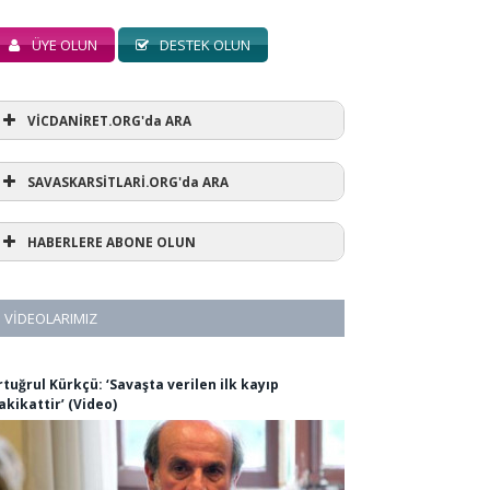
ÜYE OLUN
DESTEK OLUN
VİCDANİRET.ORG'da ARA
SAVASKARSİTLARİ.ORG'da ARA
HABERLERE ABONE OLUN
VIDEOLARIMIZ
rtuğrul Kürkçü: ‘Savaşta verilen ilk kayıp
akikattir’ (Video)