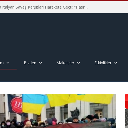
Hiroşima’nın 81. Yılında İtalyan Savaş Karşıtları Harekete Geçti: “Hatırlamak yeterli değil”
em
Bizden
Makaleler
Etkinlikler