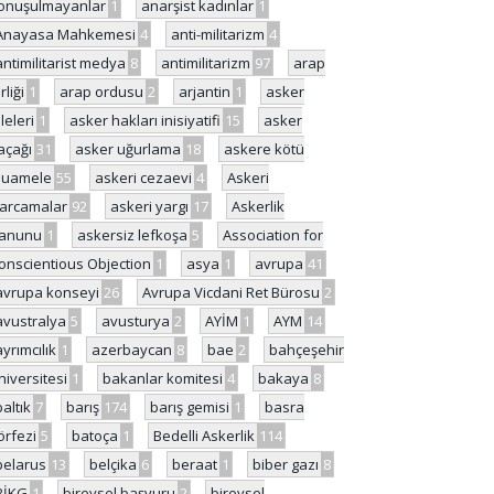
onuşulmayanlar
1
anarşist kadınlar
1
Anayasa Mahkemesi
4
anti-militarizm
4
antimilitarist medya
8
antimilitarizm
97
arap
rliği
1
arap ordusu
2
arjantin
1
asker
ileleri
1
asker hakları inisiyatifi
15
asker
açağı
31
asker uğurlama
18
askere kötü
uamele
55
askeri cezaevi
4
Askeri
arcamalar
92
askeri yargı
17
Askerlik
anunu
1
askersiz lefkoşa
5
Association for
onscientious Objection
1
asya
1
avrupa
41
avrupa konseyi
26
Avrupa Vicdani Ret Bürosu
2
avustralya
5
avusturya
2
AYİM
1
AYM
14
ayrımcılık
1
azerbaycan
8
bae
2
bahçeşehir
niversitesi
1
bakanlar komitesi
4
bakaya
8
baltık
7
barış
174
barış gemisi
1
basra
örfezi
5
batoça
1
Bedelli Askerlik
114
belarus
13
belçika
6
beraat
1
biber gazı
8
BİKG
1
bireysel başvuru
2
bireysel