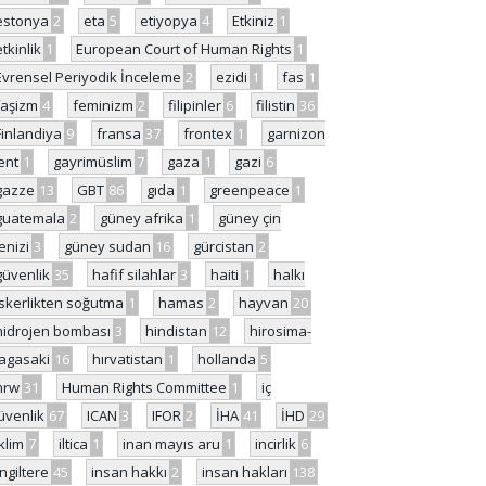
estonya
2
eta
5
etiyopya
4
Etkiniz
1
etkinlik
1
European Court of Human Rights
1
Evrensel Periyodik İnceleme
2
ezidi
1
fas
1
faşizm
4
feminizm
2
filipinler
6
filistin
36
Finlandiya
9
fransa
37
frontex
1
garnizon
ent
1
gayrimüslim
7
gaza
1
gazi
6
gazze
13
GBT
86
gıda
1
greenpeace
1
guatemala
2
güney afrika
1
güney çin
enizi
3
güney sudan
16
gürcistan
2
güvenlik
35
hafif silahlar
3
haiti
1
halkı
skerlikten soğutma
1
hamas
2
hayvan
20
hidrojen bombası
3
hindistan
12
hirosima-
agasaki
16
hırvatistan
1
hollanda
5
hrw
31
Human Rights Committee
1
iç
üvenlik
67
ICAN
3
IFOR
2
İHA
41
İHD
29
iklim
7
iltica
1
inan mayıs aru
1
incirlik
6
İngiltere
45
insan hakkı
2
insan hakları
138