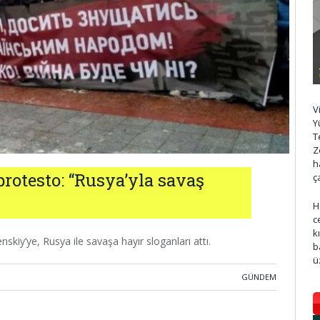
V
Y
T
Z
h
protesto: “Rusya’yla savaş
ç
H
c
k
kiy’ye, Rusya ile savaşa hayır sloganları attı.
b
ü
GÜNDEM