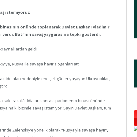
vaş istemiyoruz
 binasının önünde toplanarak Devlet Başkanı Vladimir
ı verdi. Batı’nın savaş yaygarasına tepki gösterdi.
kraynalılardan geldi.
’ye, Rusya ile savaşa hayır sloganları attı.
air iddiaları nedeniyle endişeli günler yaşayan Ukraynalılar,
tirdi.
a saldıracak’ iddiaları sonrası parlamento binası önünde
sya halkı bizimle savaş istemiyor! Sayın Devlet Başkanı, tüm
ellerinde Zelenskiy’e yönelik olarak “Rusya’yla savaşa hayır”,