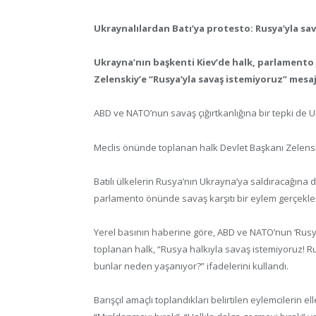
Ukraynalılardan Batı’ya protesto: Rusya’yla sa
Ukrayna’nın başkenti Kiev’de halk, parlamento
Zelenskiy’e “Rusya’yla savaş istemiyoruz” mesaj
ABD ve NATO’nun savaş çığırtkanlığına bir tepki de U
Meclis önünde toplanan halk Devlet Başkanı Zelenskiy
Batılı ülkelerin Rusya’nın Ukrayna’ya saldıracağına d
parlamento önünde savaş karşıtı bir eylem gerçekleş
Yerel basının haberine göre, ABD ve NATO’nun ‘Rusy
toplanan halk, “Rusya halkıyla savaş istemiyoruz! Ru
bunlar neden yaşanıyor?” ifadelerini kullandı.
Barışçıl amaçlı toplandıkları belirtilen eylemcilerin 