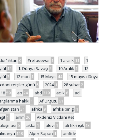
'dur' ihtarı
3
#refusewar
1
1 aralık
11
1
ylül
12
1. Dünya Savaşı
5
10 Aralık
1
12
ylül
3
12 mart
1
15 Mayıs
44
15 mayıs dünya
icdani retçiler günü
6
2024
1
28 şubat
2
318
59
ab
24
abd
319
açlık
6
adil
argılanma hakkı
1
Af Örgütü
61
afganistan
31
afrika
9
afrika birliği
1
agit
1
aihm
26
Akdeniz Vicdani Ret
uluşması
6
akka
1
alevi
1
ali fikri ışık
13
almanya
128
Alper Sapan
1
amfide