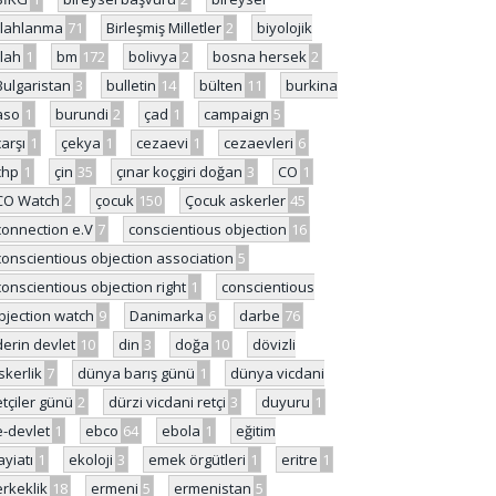
ilahlanma
71
Birleşmiş Milletler
2
biyolojik
ilah
1
bm
172
bolivya
2
bosna hersek
2
Bulgaristan
3
bulletin
14
bülten
11
burkina
aso
1
burundi
2
çad
1
campaign
5
çarşı
1
çekya
1
cezaevi
1
cezaevleri
6
chp
1
çin
35
çınar koçgiri doğan
3
CO
1
CO Watch
2
çocuk
150
Çocuk askerler
45
connection e.V
7
conscientious objection
16
conscientious objection association
5
conscientious objection right
1
conscientious
bjection watch
9
Danimarka
6
darbe
76
derin devlet
10
din
3
doğa
10
dövizli
skerlik
7
dünya barış günü
1
dünya vicdani
etçiler günü
2
dürzi vicdani retçi
3
duyuru
1
e-devlet
1
ebco
64
ebola
1
eğitim
ayiatı
1
ekoloji
3
emek örgütleri
1
eritre
1
erkeklik
18
ermeni
5
ermenistan
5