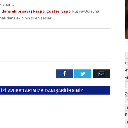
lanan...
 dans ekibi savaş karşıtı gösteri yaptı
Rusya-Ukrayna
lı dans ekibinin siren sesleri...
e
e
Facebook
Twitter
Email
v
y
B