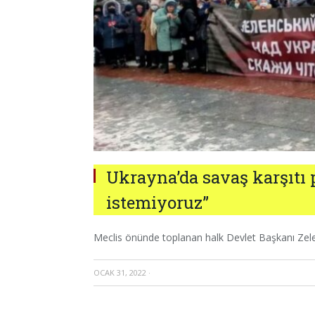
Ukrayna’da savaş karşıtı 
istemiyoruz”
Meclis önünde toplanan halk Devlet Başkanı Zelens
OCAK 31, 2022
·