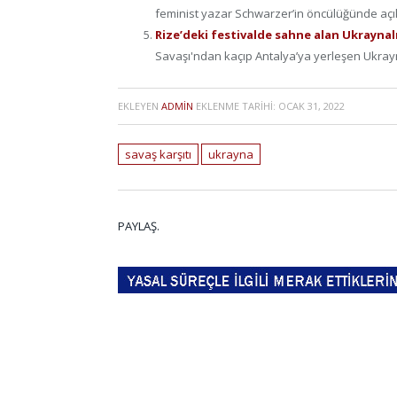
feminist yazar Schwarzer’in öncülüğünde açık
Rize’deki festivalde sahne alan Ukraynalı
Savaşı'ndan kaçıp Antalya’ya yerleşen Ukrayna
EKLEYEN
ADMIN
EKLENME TARIHI:
OCAK 31, 2022
savaş karşıtı
ukrayna
PAYLAŞ.