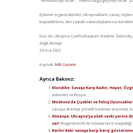
“Mırıldanmayı bırak”, “Halkla dalga geçmeyi bırak” yaz
Eylemin organizatörleri, Ukraynalıların savaş söylen
başladıklarını, ileri yaştaki vatandaşların ise kendiler
Dün de, Ukrayna Cumhurbaşkanı Vladimir Zelensky, A
değil demişti.
29 Oca 2022
Kaynak:
Milli Gazete
Ayrıca Bakınız:
Klondike: Savaşa Karşı Kadın, Hayat, Özg
askerleri ve Rusya...
Moskova’da Çiçekler ve Peluş Oyuncaklarl
savaşa direnişe yönelik baskıları arasında, ba
Almanya: Ukrayna’ya silah sevki yerine diy
var!
Wagenknecht ile Schwarzer'in başlattığı 'Bar
Berlin’deki ‘savaşa karşı barış’ gösterisine