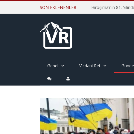
SON EKLENENLER
Genel
Vicdani Ret
Günd