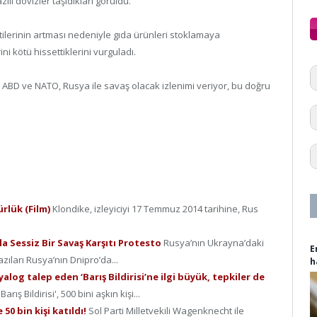
ılı dövizler taşıdıkları görüldü.
tilerinin artması nedeniyle gıda ürünleri stoklamaya
ini kötü hissettiklerini vurguladı.
BD ve NATO, Rusya ile savaş olacak izlenimi veriyor, bu doğru
ürlük (Film)
Klondike, izleyiciyi 17 Temmuz 2014 tarihine, Rus
a Sessiz Bir Savaş Karşıtı Protesto
Rusya’nın Ukrayna’daki
E
zıları Rusya’nın Dnipro’da...
h
alog talep eden ‘Barış Bildirisi’ne ilgi büyük, tepkiler de
ış Bildirisi', 500 bini aşkın kişi...
 50 bin kişi katıldı!
Sol Parti Milletvekili Wagenknecht ile