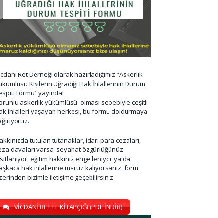
icdani Ret Derneği olarak hazırladığımız “Askerlik
ükümlüsü Kişilerin Uğradığı Hak İhlallerinin Durum
espiti Formu” yayında!
orunlu askerlik yükümlüsü olması sebebiyle çeşitli
ak ihlalleri yaşayan herkesi, bu formu doldurmaya
ağırıyoruz.
akkınızda tutulan tutanaklar, idari para cezaları,
eza davaları varsa; seyahat özgürlüğünüz
ısıtlanıyor, eğitim hakkınız engelleniyor ya da
aşkaca hak ihlallerine maruz kalıyorsanız, form
zerinden bizimle iletişime geçebilirsiniz.
VİCDANİ RET EL KİTAPÇIĞI (PDF İNDİR)