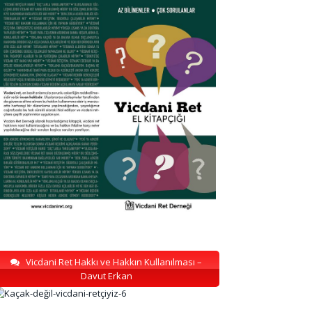
Vicdani Ret Hakkı ve Hakkın Kullanılması –
Davut Erkan