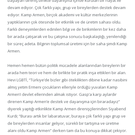
başlayan direniş birlikte dayanışma içinde kurulan bir hayat ile
devam ediyor. Çok farklı yapı, grup ve bireylerden destek devam
ediyor. Kamp Armen, birçok akademi ve kültür merkezlerinin
yaptıklarının çok ötesinde bir etkinlik ve de üretim sahası oldu.
Farklı deneyimlerden edinilen bilgi ve de birikimlerin bir kez daha
bir arada çatışarak ve bu çatışma sonucu başkalaştığı, yenilendiği
bir süreç adeta. Bilginin toplumsal üretimi için bir saha şimdi Kamp
Armen.
Hemen hemen bütün politik mücadele alanlarından bireylerin bir
arada hem teori ve hem de birlikte bir pratik inşa ettikleri bir alan.
Hevi LGBTİ, “Türkiye’de bizler gibi ötekilikten dibine kadar nasibini
almış yetim Ermeni çocukların elleriyle ördüğü yuvaları Kamp
Armen’i devlet ellerinden almak istiyor. Gasp’a karşı aylardır
direnen Kamp Armen’e destek ve dayanışma için biraradayız”
diyerek yaptığı etkinlikte Kamp Armen direnişçilerinden Siyabend
Kurdi; “Burası artık bir labaratuvar, buraya çok farklı yapı grup ve
de bireylerden insanlar geliyor, sürekli bir tartışma ve üretme
alanı oldu Kamp Armen” derken tam da bu konuya dikkat çekiyor.