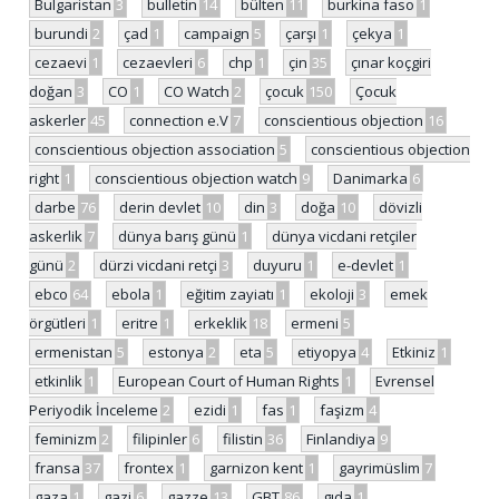
Bulgaristan
3
bulletin
14
bülten
11
burkina faso
1
burundi
2
çad
1
campaign
5
çarşı
1
çekya
1
cezaevi
1
cezaevleri
6
chp
1
çin
35
çınar koçgiri
doğan
3
CO
1
CO Watch
2
çocuk
150
Çocuk
askerler
45
connection e.V
7
conscientious objection
16
conscientious objection association
5
conscientious objection
right
1
conscientious objection watch
9
Danimarka
6
darbe
76
derin devlet
10
din
3
doğa
10
dövizli
askerlik
7
dünya barış günü
1
dünya vicdani retçiler
günü
2
dürzi vicdani retçi
3
duyuru
1
e-devlet
1
ebco
64
ebola
1
eğitim zayiatı
1
ekoloji
3
emek
örgütleri
1
eritre
1
erkeklik
18
ermeni
5
ermenistan
5
estonya
2
eta
5
etiyopya
4
Etkiniz
1
etkinlik
1
European Court of Human Rights
1
Evrensel
Periyodik İnceleme
2
ezidi
1
fas
1
faşizm
4
feminizm
2
filipinler
6
filistin
36
Finlandiya
9
fransa
37
frontex
1
garnizon kent
1
gayrimüslim
7
gaza
1
gazi
6
gazze
13
GBT
86
gıda
1