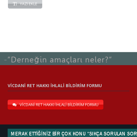
YAZI EKLE
VİCDANİ RET HAKKI İHLALİ BİLDİRİM FORMU
VİCDANİ RET HAKKI İHLALİ BİLDİRİM FORMU