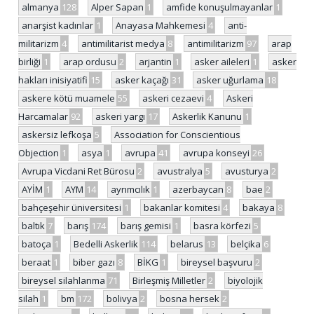
almanya
128
Alper Sapan
1
amfide konuşulmayanlar
1
anarşist kadınlar
1
Anayasa Mahkemesi
4
anti-
militarizm
4
antimilitarist medya
8
antimilitarizm
97
arap
birliği
1
arap ordusu
2
arjantin
1
asker aileleri
1
asker
hakları inisiyatifi
15
asker kaçağı
31
asker uğurlama
18
askere kötü muamele
55
askeri cezaevi
4
Askeri
Harcamalar
92
askeri yargı
17
Askerlik Kanunu
1
askersiz lefkoşa
5
Association for Conscientious
Objection
1
asya
1
avrupa
41
avrupa konseyi
26
Avrupa Vicdani Ret Bürosu
2
avustralya
5
avusturya
2
AYİM
1
AYM
14
ayrımcılık
1
azerbaycan
8
bae
2
bahçeşehir üniversitesi
1
bakanlar komitesi
4
bakaya
8
baltık
7
barış
174
barış gemisi
1
basra körfezi
5
batoça
1
Bedelli Askerlik
114
belarus
13
belçika
6
beraat
1
biber gazı
8
BİKG
1
bireysel başvuru
2
bireysel silahlanma
71
Birleşmiş Milletler
2
biyolojik
silah
1
bm
172
bolivya
2
bosna hersek
2