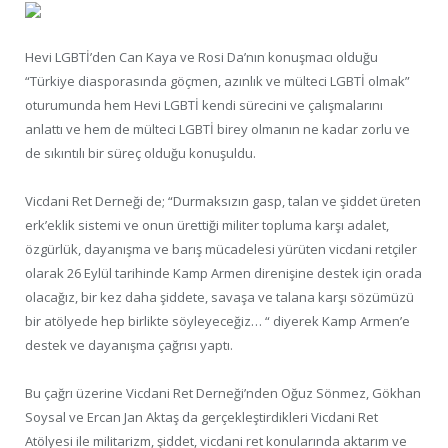
Hevi LGBTİ’den Can Kaya ve Rosi Da’nın konuşmacı olduğu
“Türkiye diasporasında göçmen, azınlık ve mülteci LGBTİ olmak”
oturumunda hem Hevi LGBTİ kendi sürecini ve çalışmalarını
anlattı ve hem de mülteci LGBTİ birey olmanın ne kadar zorlu ve
de sıkıntılı bir süreç olduğu konuşuldu.
Vicdani Ret Derneği de; “Durmaksızın gasp, talan ve şiddet üreten
erk’eklik sistemi ve onun ürettiği militer topluma karşı adalet,
özgürlük, dayanışma ve barış mücadelesi yürüten vicdani retçiler
olarak 26 Eylül tarihinde Kamp Armen direnişine destek için orada
olacağız, bir kez daha şiddete, savaşa ve talana karşı sözümüzü
bir atölyede hep birlikte söyleyeceğiz… “ diyerek Kamp Armen’e
destek ve dayanışma çağrısı yaptı.
Bu çağrı üzerine Vicdani Ret Derneği’nden Oğuz Sönmez, Gökhan
Soysal ve Ercan Jan Aktaş da gerçekleştirdikleri Vicdani Ret
Atölyesi ile militarizm, şiddet, vicdani ret konularında aktarım ve