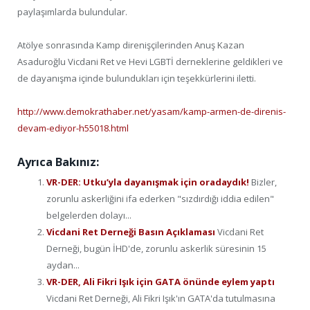
paylaşımlarda bulundular.
Atölye sonrasında Kamp direnişçilerinden Anuş Kazan
Asaduroğlu Vicdani Ret ve Hevi LGBTİ derneklerine geldikleri ve
de dayanışma içinde bulundukları için teşekkürlerini iletti.
http://www.demokrathaber.net/yasam/kamp-armen-de-direnis-
devam-ediyor-h55018.html
Ayrıca Bakınız:
VR-DER: Utku’yla dayanışmak için oradaydık!
Bizler,
zorunlu askerliğini ifa ederken "sızdırdığı iddia edilen"
belgelerden dolayı...
Vicdani Ret Derneği Basın Açıklaması
Vicdani Ret
Derneği, bugün İHD'de, zorunlu askerlik süresinin 15
aydan...
VR-DER, Ali Fikri Işık için GATA önünde eylem yaptı
Vicdani Ret Derneği, Ali Fikri Işık'ın GATA'da tutulmasına