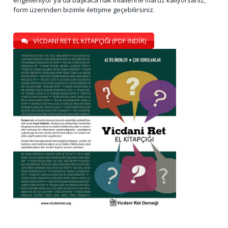
form üzerinden bizimle iletişime geçebilirsiniz.
VİCDANİ RET EL KİTAPÇIĞI (PDF İNDİR)