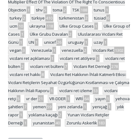
Multiplier Effect Of The Violation Of The Right To Conscientious
Objection
1
tihv
5
toma
2
TSK
188
tunus
1
turkey
2
türkiye
410
türkmenistan
2
tüsiad
6
ucm
10
ukrayna
118
Ulke Group Cases
1
Ülke Group of
Cases
1
Ülke Grubu Davaları
2
Uluslararası Vicdani Ret
Günü
1
UN
1
unicef
26
uruguay
1
uzay
1
vegan
3
Venezuela
1
venezuella
2
Vicdani Ret
1302
vicdani ret açıklaması
1
vicdani ret atölyesi
1
vicdani ret
bülten
2
vicdani ret bülteni
7
Vicdani Ret Derneği
278
vicdani ret hakkı
8
Vicdani Ret Hakkının İhlali Katmerli Etkisi:
Vicdani Retçilerin Seyahat Özgürlüğünün Kısıtlanması ve Çalışma
Hakkının İhlali Raporu
1
vicdani ret izleme
53
vicdani
retçi
5
vr der
21
VR-DDER
1
WRİ
64
yayın
1
yehova
şahitleri
7
yemen
59
yeni zelanda
1
yeniçağ
1
yılık
rapor
1
yoklama kaçağı
2
Yunan Vicdani Retçiler
Derneği
1
yunanistan
40
Zorunlu Askerlik
183