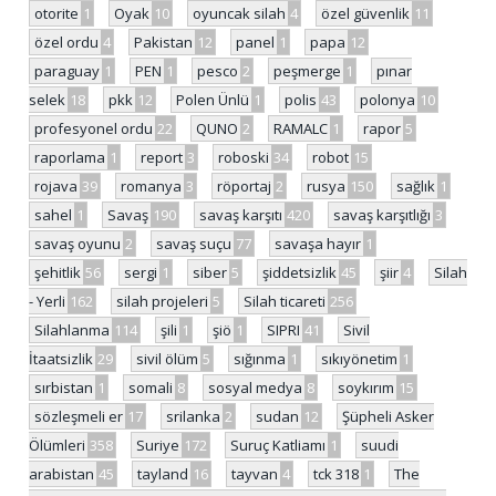
otorite
1
Oyak
10
oyuncak silah
4
özel güvenlik
11
özel ordu
4
Pakistan
12
panel
1
papa
12
paraguay
1
PEN
1
pesco
2
peşmerge
1
pınar
selek
18
pkk
12
Polen Ünlü
1
polis
43
polonya
10
profesyonel ordu
22
QUNO
2
RAMALC
1
rapor
5
raporlama
1
report
3
roboski
34
robot
15
rojava
39
romanya
3
röportaj
2
rusya
150
sağlık
1
sahel
1
Savaş
190
savaş karşıtı
420
savaş karşıtlığı
3
savaş oyunu
2
savaş suçu
77
savaşa hayır
1
şehitlik
56
sergi
1
siber
5
şiddetsizlik
45
şiir
4
Silah
- Yerli
162
silah projeleri
5
Silah ticareti
256
Silahlanma
114
şili
1
şiö
1
SIPRI
41
Sivil
İtaatsizlik
29
sivil ölüm
5
sığınma
1
sıkıyönetim
1
sırbistan
1
somali
8
sosyal medya
8
soykırım
15
sözleşmeli er
17
srilanka
2
sudan
12
Şüpheli Asker
Ölümleri
358
Suriye
172
Suruç Katliamı
1
suudi
arabistan
45
tayland
16
tayvan
4
tck 318
1
The