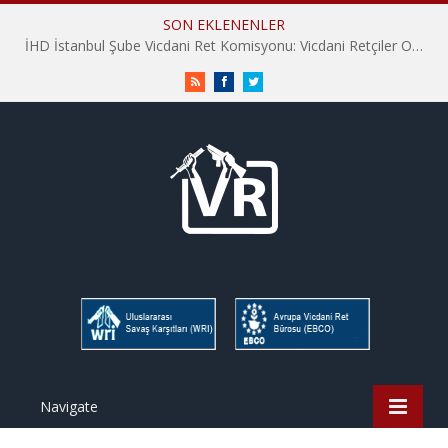
SON EKLENENLER
İHD İstanbul Şube Vicdani Ret Komisyonu: Vicdani Retçiler Olarak Destek İçin Buradayız!
RSS
Facebook
Twitter
Navigate