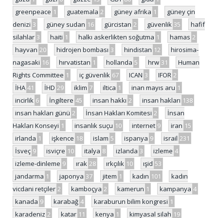
greenpeace
1
guatemala
2
güney afrika
1
güney çin
denizi
3
güney sudan
16
gürcistan
2
güvenlik
35
hafif
silahlar
3
haiti
1
halkı askerlikten soğutma
1
hamas
2
hayvan
20
hidrojen bombası
3
hindistan
12
hirosima-
nagasaki
16
hırvatistan
1
hollanda
5
hrw
31
Human
Rights Committee
1
iç güvenlik
67
ICAN
3
IFOR
2
İHA
41
İHD
29
iklim
7
iltica
1
inan mayıs aru
1
incirlik
6
İngiltere
45
insan hakkı
2
insan hakları
138
insan hakları günü
2
İnsan Hakları Komitesi
2
İnsan
Hakları Konseyi
1
insanlık suçu
10
internet
9
iran
15
irlanda
1
işkence
18
islam
5
ispanya
9
israil
231
İsveç
9
isviçre
10
italya
8
izlanda
3
izleme
4
izleme-dinleme
9
ırak
28
ırkçılık
10
ışid
53
jandarma
1
japonya
37
jitem
1
kadın
101
kadın
vicdani retçiler
2
kamboçya
2
kamerun
1
kampanya
4
kanada
9
karabağ
4
karaburun bilim kongresi
1
karadeniz
2
katar
11
kenya
1
kimyasal silah
19