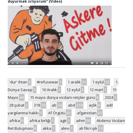
duyurmak istiyorum” (Video)
'dur' ihtarı
3
#refusewar
1
1 aralık
11
1 eylül
12
1.
Dünya Savaşı
5
10 Aralık
1
12 eylül
3
12 mart
1
15
Mayıs
44
15 mayıs dünya vicdani retçiler günü
6
2024
1
28 şubat
2
318
59
ab
24
abd
319
açlık
6
adil
yargılanma hakkı
1
Af Örgütü
61
afganistan
31
afrika
9
afrika birliği
1
agit
1
aihm
26
Akdeniz Vicdani
Ret Buluşması
6
akka
1
alevi
1
ali fikri ışık
13