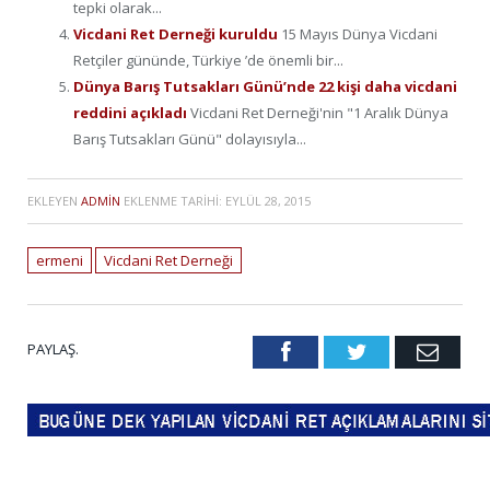
tepki olarak...
Vicdani Ret Derneği kuruldu
15 Mayıs Dünya Vicdani
Retçiler gününde, Türkiye ’de önemli bir...
Dünya Barış Tutsakları Günü’nde 22 kişi daha vicdani
reddini açıkladı
Vicdani Ret Derneği'nin "1 Aralık Dünya
Barış Tutsakları Günü" dolayısıyla...
EKLEYEN
ADMIN
EKLENME TARIHI:
EYLÜL 28, 2015
ermeni
Vicdani Ret Derneği
PAYLAŞ.
Facebook
Twitter
Emai