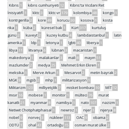
Kıbrıs
1
kıbrıs cumhuriyeti
12
Kıbrıs'ta Vicdani Ret
İnisiyatifi
1
kktc
3
kktc-vr
179
kolombiya
48
kongo
1
kontrgerilla
2
kore
49
korucu
30
kosova
1
kosta
rika
1
küba
2
küresel bak
1
Kürt
317
kurtuluş
günü
2
kuveyt
2
kuzey kutbu
4
lambdaistanbul
1
latin
amerika
1
ldp
1
letonya
1
lgbti
40
liberya
1
libya
11
litvanya
6
lübnan
3
macaristan
1
makedonya
1
malakanlar
3
mali
8
mayın
51
mazlumder
2
medya
25
Mehmet Erkin Ekren
1
meksika
1
Merve Arkun
1
Mesarvot
2
metin bayrak
2
MGK
9
mgsb
2
mhp
1
militarizasyon
1
Militarizm
123
milliyetçilik
7
misket bombası
10
MİT
12
mısır
16
mobese
1
monitor
1
mülteci
76
murat
kanatlı
21
myanmar
8
namibya
1
nato
107
nazizm
1
Netiwit Chotiphatphaisal
1
newroz
1
nijer
1
nijerya
8
nobel
9
norveç
3
nükleer
113
OAC
9
obama
2
ODTÜ
1
ohal
43
ortadoğu
15
osman murat ülke
2