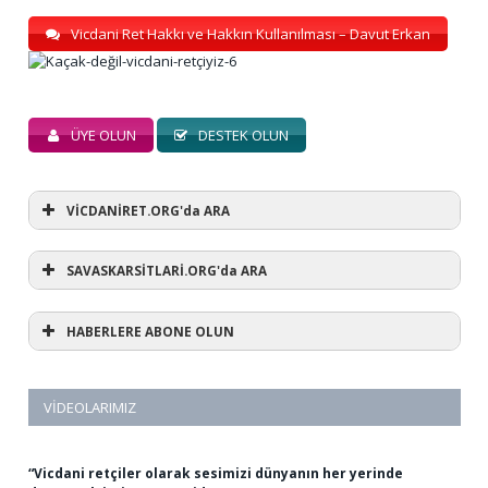
Vicdani Ret Hakkı ve Hakkın Kullanılması – Davut Erkan
ÜYE OLUN
DESTEK OLUN
VİCDANİRET.ORG'da ARA
SAVASKARSİTLARİ.ORG'da ARA
HABERLERE ABONE OLUN
VIDEOLARIMIZ
“Vicdani retçiler olarak sesimizi dünyanın her yerinde