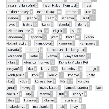
insan hakları günü
2
İnsan Hakları Komitesi
2
İnsan
Hakları Konseyi
1
insanlık suçu
10
internet
9
iran
15
irlanda
1
işkence
18
islam
5
ispanya
9
israil
231
İsveç
9
isviçre
10
italya
8
izlanda
3
izleme
4
izleme-dinleme
9
ırak
28
ırkçılık
10
ışid
53
jandarma
1
japonya
37
jitem
1
kadın
101
kadın
vicdani retçiler
2
kamboçya
2
kamerun
1
kampanya
4
kanada
9
karabağ
4
karaburun bilim kongresi
1
karadeniz
2
katar
11
kenya
1
kimyasal silah
19
Kıbrıs
1
kıbrıs cumhuriyeti
12
Kıbrıs'ta Vicdani Ret
İnisiyatifi
1
kktc
3
kktc-vr
179
kolombiya
48
kongo
1
kontrgerilla
2
kore
49
korucu
30
kosova
1
kosta
rika
1
küba
2
küresel bak
1
Kürt
317
kurtuluş
günü
2
kuveyt
2
kuzey kutbu
4
lambdaistanbul
1
latin
amerika
1
ldp
1
letonya
1
lgbti
40
liberya
1
libya
11
litvanya
6
lübnan
3
macaristan
1
makedonya
1
malakanlar
3
mali
8
mayın
51