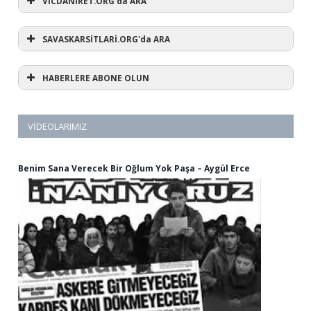
VİCDANİRET.ORG'da ARA
SAVASKARSİTLARİ.ORG'da ARA
HABERLERE ABONE OLUN
VIDEOLARIMIZ
Benim Sana Verecek Bir Oğlum Yok Paşa – Aygül Erce