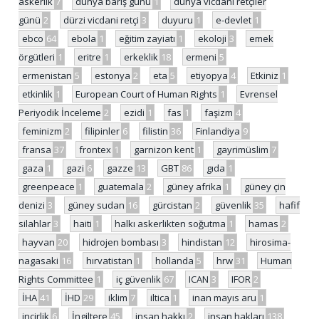
askerlik
7
dünya barış günü
1
dünya vicdani retçiler
günü
2
dürzi vicdani retçi
3
duyuru
1
e-devlet
1
ebco
64
ebola
1
eğitim zayiatı
1
ekoloji
3
emek
örgütleri
1
eritre
1
erkeklik
18
ermeni
5
ermenistan
5
estonya
2
eta
5
etiyopya
4
Etkiniz
1
etkinlik
1
European Court of Human Rights
1
Evrensel
Periyodik İnceleme
2
ezidi
1
fas
1
faşizm
4
feminizm
2
filipinler
6
filistin
36
Finlandiya
9
fransa
37
frontex
1
garnizon kent
1
gayrimüslim
7
gaza
1
gazi
6
gazze
13
GBT
86
gıda
1
greenpeace
1
guatemala
2
güney afrika
1
güney çin
denizi
3
güney sudan
16
gürcistan
2
güvenlik
35
hafif
silahlar
3
haiti
1
halkı askerlikten soğutma
1
hamas
2
hayvan
20
hidrojen bombası
3
hindistan
12
hirosima-
nagasaki
16
hırvatistan
1
hollanda
5
hrw
31
Human
Rights Committee
1
iç güvenlik
67
ICAN
3
IFOR
2
İHA
41
İHD
29
iklim
7
iltica
1
inan mayıs aru
1
incirlik
6
İngiltere
45
insan hakkı
2
insan hakları
138