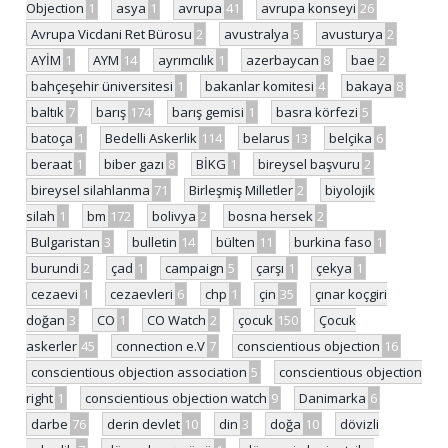
Objection
1
asya
1
avrupa
41
avrupa konseyi
26
Avrupa Vicdani Ret Bürosu
2
avustralya
5
avusturya
2
AYİM
1
AYM
14
ayrımcılık
1
azerbaycan
8
bae
2
bahçeşehir üniversitesi
1
bakanlar komitesi
4
bakaya
8
baltık
7
barış
174
barış gemisi
1
basra körfezi
5
batoça
1
Bedelli Askerlik
114
belarus
13
belçika
6
beraat
1
biber gazı
8
BİKG
1
bireysel başvuru
2
bireysel silahlanma
71
Birleşmiş Milletler
2
biyolojik
silah
1
bm
172
bolivya
2
bosna hersek
2
Bulgaristan
3
bulletin
14
bülten
11
burkina faso
1
burundi
2
çad
1
campaign
5
çarşı
1
çekya
1
cezaevi
1
cezaevleri
6
chp
1
çin
35
çınar koçgiri
doğan
3
CO
1
CO Watch
2
çocuk
150
Çocuk
askerler
45
connection e.V
7
conscientious objection
16
conscientious objection association
5
conscientious objection
right
1
conscientious objection watch
9
Danimarka
6
darbe
76
derin devlet
10
din
3
doğa
10
dövizli