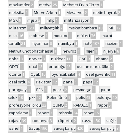
mazlumder
2
medya
25
Mehmet Erkin Ekren
1
meksika
1
Merve Arkun
1
Mesarvot
2
metin bayrak
2
MGK
9
mgsb
2
mhp
1
militarizasyon
1
Militarizm
123
milliyetçilik
7
misket bombası
10
MİT
12
mısır
16
mobese
1
monitor
1
mülteci
76
murat
kanatlı
21
myanmar
8
namibya
1
nato
107
nazizm
1
Netiwit Chotiphatphaisal
1
newroz
1
nijer
1
nijerya
8
nobel
9
norveç
3
nükleer
113
OAC
9
obama
2
ODTÜ
1
ohal
43
ortadoğu
15
osman murat ülke
2
otorite
1
Oyak
10
oyuncak silah
4
özel güvenlik
11
özel ordu
4
Pakistan
12
panel
1
papa
12
paraguay
1
PEN
1
pesco
2
peşmerge
1
pınar
selek
18
pkk
12
Polen Ünlü
1
polis
43
polonya
10
profesyonel ordu
22
QUNO
2
RAMALC
1
rapor
5
raporlama
1
report
3
roboski
34
robot
15
rojava
39
romanya
3
röportaj
2
rusya
150
sağlık
1
sahel
1
Savaş
190
savaş karşıtı
420
savaş karşıtlığı
3