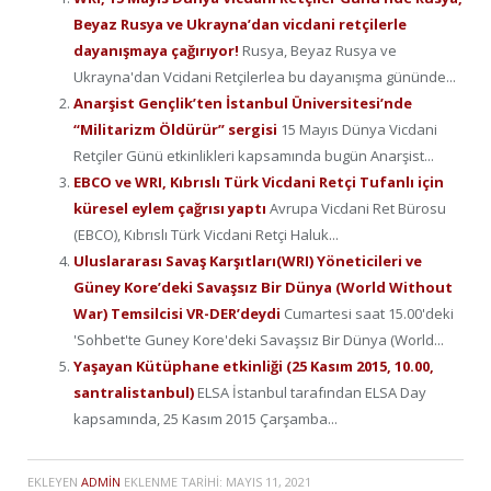
Beyaz Rusya ve Ukrayna’dan vicdani retçilerle
dayanışmaya çağırıyor!
Rusya, Beyaz Rusya ve
Ukrayna'dan Vcidani Retçilerlea bu dayanışma gününde...
Anarşist Gençlik’ten İstanbul Üniversitesi’nde
“Militarizm Öldürür” sergisi
15 Mayıs Dünya Vicdani
Retçiler Günü etkinlikleri kapsamında bugün Anarşist...
EBCO ve WRI, Kıbrıslı Türk Vicdani Retçi Tufanlı için
küresel eylem çağrısı yaptı
Avrupa Vicdani Ret Bürosu
(EBCO), Kıbrıslı Türk Vicdani Retçi Haluk...
Uluslararası Savaş Karşıtları(WRI) Yöneticileri ve
Güney Kore’deki Savaşsız Bir Dünya (World Without
War) Temsilcisi VR-DER’deydi
Cumartesi saat 15.00'deki
'Sohbet'te Guney Kore'deki Savaşsız Bir Dünya (World...
Yaşayan Kütüphane etkinliği (25 Kasım 2015, 10.00,
santralistanbul)
ELSA İstanbul tarafından ELSA Day
kapsamında, 25 Kasım 2015 Çarşamba...
EKLEYEN
ADMIN
EKLENME TARIHI:
MAYIS 11, 2021