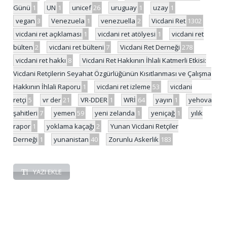
Günü
1
UN
1
unicef
26
uruguay
1
uzay
1
vegan
3
Venezuela
1
venezuella
2
Vicdani Ret
1302
vicdani ret açıklaması
1
vicdani ret atölyesi
1
vicdani ret
bülten
2
vicdani ret bülteni
7
Vicdani Ret Derneği
278
vicdani ret hakkı
8
Vicdani Ret Hakkının İhlali Katmerli Etkisi:
Vicdani Retçilerin Seyahat Özgürlüğünün Kısıtlanması ve Çalışma
Hakkının İhlali Raporu
1
vicdani ret izleme
53
vicdani
retçi
5
vr der
21
VR-DDER
1
WRİ
64
yayın
1
yehova
şahitleri
7
yemen
59
yeni zelanda
1
yeniçağ
1
yılık
rapor
1
yoklama kaçağı
2
Yunan Vicdani Retçiler
Derneği
1
yunanistan
40
Zorunlu Askerlik
183
YAZI EKLE