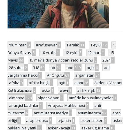
'dur' ihtarı
3
#refusewar
1
1 aralık
11
1 eylül
12
1.
Dünya Savaşı
5
10 Aralık
1
12 eylül
3
12 mart
1
15
Mayıs
44
15 mayıs dünya vicdani retçiler günü
6
2024
1
28 şubat
2
318
59
ab
24
abd
319
açlık
6
adil
yargılanma hakkı
1
Af Örgütü
61
afganistan
31
afrika
9
afrika birliği
1
agit
1
aihm
26
Akdeniz Vicdani
Ret Buluşması
6
akka
1
alevi
1
ali fikri ışık
13
almanya
128
Alper Sapan
1
amfide konuşulmayanlar
1
anarşist kadınlar
1
Anayasa Mahkemesi
4
anti-
militarizm
4
antimilitarist medya
8
antimilitarizm
97
arap
birliği
1
arap ordusu
2
arjantin
1
asker aileleri
1
asker
hakları inisiyatifi
15
asker kaçağı
31
asker uğurlama
18