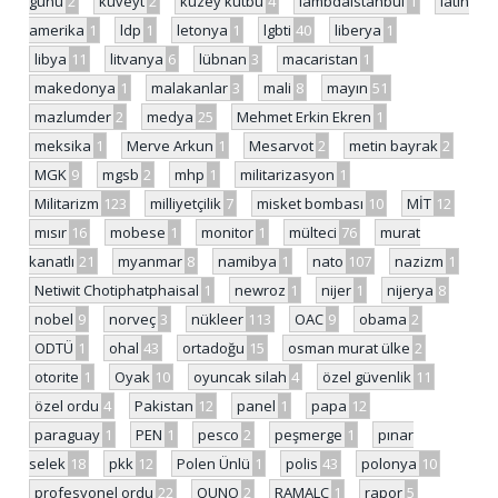
günü
2
kuveyt
2
kuzey kutbu
4
lambdaistanbul
1
latin
amerika
1
ldp
1
letonya
1
lgbti
40
liberya
1
libya
11
litvanya
6
lübnan
3
macaristan
1
makedonya
1
malakanlar
3
mali
8
mayın
51
mazlumder
2
medya
25
Mehmet Erkin Ekren
1
meksika
1
Merve Arkun
1
Mesarvot
2
metin bayrak
2
MGK
9
mgsb
2
mhp
1
militarizasyon
1
Militarizm
123
milliyetçilik
7
misket bombası
10
MİT
12
mısır
16
mobese
1
monitor
1
mülteci
76
murat
kanatlı
21
myanmar
8
namibya
1
nato
107
nazizm
1
Netiwit Chotiphatphaisal
1
newroz
1
nijer
1
nijerya
8
nobel
9
norveç
3
nükleer
113
OAC
9
obama
2
ODTÜ
1
ohal
43
ortadoğu
15
osman murat ülke
2
otorite
1
Oyak
10
oyuncak silah
4
özel güvenlik
11
özel ordu
4
Pakistan
12
panel
1
papa
12
paraguay
1
PEN
1
pesco
2
peşmerge
1
pınar
selek
18
pkk
12
Polen Ünlü
1
polis
43
polonya
10
profesyonel ordu
22
QUNO
2
RAMALC
1
rapor
5