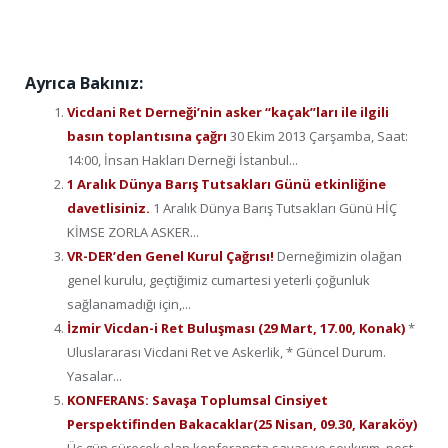
Ayrıca Bakınız:
Vicdani Ret Derneği’nin asker “kaçak”ları ile ilgili
basın toplantısına çağrı
30 Ekim 2013 Çarşamba, Saat:
14:00, İnsan Hakları Derneği İstanbul...
1 Aralık Dünya Barış Tutsakları Günü etkinliğine
davetlisiniz.
1 Aralık Dünya Barış Tutsakları Günü HİÇ
KİMSE ZORLA ASKER...
VR-DER’den Genel Kurul Çağrısı!
Derneğimizin olağan
genel kurulu, geçtiğimiz cumartesi yeterli çoğunluk
sağlanamadığı için,...
İzmir Vicdan-i Ret Buluşması (29 Mart, 17.00, Konak)
*
Uluslararası Vicdani Ret ve Askerlik, * Güncel Durum.
Yasalar...
KONFERANS: Savaşa Toplumsal Cinsiyet
Perspektifinden Bakacaklar(25 Nisan, 09.30, Karaköy)
Üç gün sürecek olan konferansta savaş ve soykırım, post-