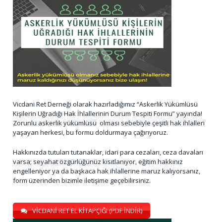
Vicdani Ret Derneği olarak hazırladığımız “Askerlik Yükümlüsü
Kişilerin Uğradığı Hak İhlallerinin Durum Tespiti Formu” yayında!
Zorunlu askerlik yükümlüsü olması sebebiyle çeşitli hak ihlalleri
yaşayan herkesi, bu formu doldurmaya çağırıyoruz.
Hakkınızda tutulan tutanaklar, idari para cezaları, ceza davaları
varsa; seyahat özgürlüğünüz kısıtlanıyor, eğitim hakkınız
engelleniyor ya da başkaca hak ihlallerine maruz kalıyorsanız,
form üzerinden bizimle iletişime geçebilirsiniz.
VİCDANİ RET EL KİTAPÇIĞI (PDF İNDİR)