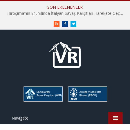
SON EKLENENLER
Hiroşima’nın 81. Yılında İtalyan Savaş Karşıtları Harekete Geçti: “Hatırlamak yeterli değil”
RSS
Facebook
Twitter
Navigate