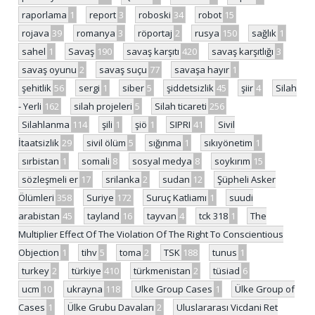
raporlama
1
report
3
roboski
34
robot
15
rojava
39
romanya
3
röportaj
2
rusya
150
sağlık
1
sahel
1
Savaş
190
savaş karşıtı
420
savaş karşıtlığı
3
savaş oyunu
2
savaş suçu
77
savaşa hayır
1
şehitlik
56
sergi
1
siber
5
şiddetsizlik
45
şiir
4
Silah
- Yerli
162
silah projeleri
5
Silah ticareti
256
Silahlanma
114
şili
1
şiö
1
SIPRI
41
Sivil
İtaatsizlik
29
sivil ölüm
5
sığınma
1
sıkıyönetim
1
sırbistan
1
somali
8
sosyal medya
8
soykırım
15
sözleşmeli er
17
srilanka
2
sudan
12
Şüpheli Asker
Ölümleri
358
Suriye
172
Suruç Katliamı
1
suudi
arabistan
45
tayland
16
tayvan
4
tck 318
1
The
Multiplier Effect Of The Violation Of The Right To Conscientious
Objection
1
tihv
5
toma
2
TSK
188
tunus
1
turkey
2
türkiye
410
türkmenistan
2
tüsiad
6
ucm
10
ukrayna
118
Ulke Group Cases
1
Ülke Group of
Cases
1
Ülke Grubu Davaları
2
Uluslararası Vicdani Ret