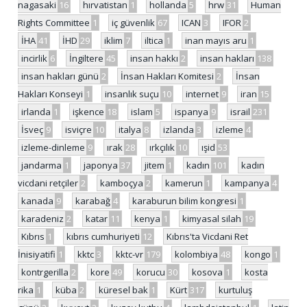
nagasaki
16
hırvatistan
1
hollanda
5
hrw
31
Human
Rights Committee
1
iç güvenlik
67
ICAN
3
IFOR
2
İHA
41
İHD
29
iklim
7
iltica
1
inan mayıs aru
1
incirlik
6
İngiltere
45
insan hakkı
2
insan hakları
138
insan hakları günü
2
İnsan Hakları Komitesi
2
İnsan
Hakları Konseyi
1
insanlık suçu
10
internet
9
iran
15
irlanda
1
işkence
18
islam
5
ispanya
9
israil
231
İsveç
9
isviçre
10
italya
8
izlanda
3
izleme
4
izleme-dinleme
9
ırak
28
ırkçılık
10
ışid
53
jandarma
1
japonya
37
jitem
1
kadın
101
kadın
vicdani retçiler
2
kamboçya
2
kamerun
1
kampanya
4
kanada
9
karabağ
4
karaburun bilim kongresi
1
karadeniz
2
katar
11
kenya
1
kimyasal silah
19
Kıbrıs
1
kıbrıs cumhuriyeti
12
Kıbrıs'ta Vicdani Ret
İnisiyatifi
1
kktc
3
kktc-vr
179
kolombiya
48
kongo
1
kontrgerilla
2
kore
49
korucu
30
kosova
1
kosta
rika
1
küba
2
küresel bak
1
Kürt
317
kurtuluş