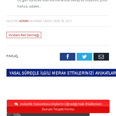
hafıza, adalet...
EKLEYEN
ADMIN
EKLENME TARIHI:
EKIM 18, 2013
Vicdani Ret Derneği
PAYLAŞ.
Facebook
Twitter
Emai
Askerlik Yükümlüsü Kişilerin Uğradığı Hak İhlallerinin
Durum Tespiti Formu