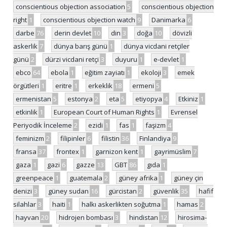
conscientious objection association
5
conscientious objection
right
1
conscientious objection watch
9
Danimarka
6
darbe
76
derin devlet
10
din
3
doğa
10
dövizli
askerlik
7
dünya barış günü
1
dünya vicdani retçiler
günü
2
dürzi vicdani retçi
3
duyuru
1
e-devlet
1
ebco
64
ebola
1
eğitim zayiatı
1
ekoloji
3
emek
örgütleri
1
eritre
1
erkeklik
18
ermeni
5
ermenistan
5
estonya
2
eta
5
etiyopya
4
Etkiniz
1
etkinlik
1
European Court of Human Rights
1
Evrensel
Periyodik İnceleme
2
ezidi
1
fas
1
faşizm
4
feminizm
2
filipinler
6
filistin
36
Finlandiya
9
fransa
37
frontex
1
garnizon kent
1
gayrimüslim
7
gaza
1
gazi
6
gazze
13
GBT
86
gıda
1
greenpeace
1
guatemala
2
güney afrika
1
güney çin
denizi
3
güney sudan
16
gürcistan
2
güvenlik
35
hafif
silahlar
3
haiti
1
halkı askerlikten soğutma
1
hamas
2
hayvan
20
hidrojen bombası
3
hindistan
12
hirosima-