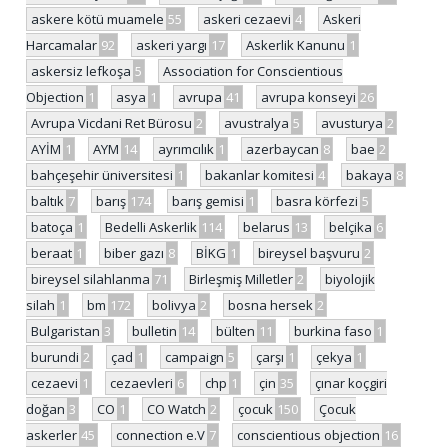
askere kötü muamele
55
askeri cezaevi
4
Askeri
Harcamalar
92
askeri yargı
17
Askerlik Kanunu
1
askersiz lefkoşa
5
Association for Conscientious
Objection
1
asya
1
avrupa
41
avrupa konseyi
26
Avrupa Vicdani Ret Bürosu
2
avustralya
5
avusturya
2
AYİM
1
AYM
14
ayrımcılık
1
azerbaycan
8
bae
2
bahçeşehir üniversitesi
1
bakanlar komitesi
4
bakaya
8
baltık
7
barış
174
barış gemisi
1
basra körfezi
5
batoça
1
Bedelli Askerlik
114
belarus
13
belçika
6
beraat
1
biber gazı
8
BİKG
1
bireysel başvuru
2
bireysel silahlanma
71
Birleşmiş Milletler
2
biyolojik
silah
1
bm
172
bolivya
2
bosna hersek
2
Bulgaristan
3
bulletin
14
bülten
11
burkina faso
1
burundi
2
çad
1
campaign
5
çarşı
1
çekya
1
cezaevi
1
cezaevleri
6
chp
1
çin
35
çınar koçgiri
doğan
3
CO
1
CO Watch
2
çocuk
150
Çocuk
askerler
45
connection e.V
7
conscientious objection
16