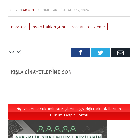
EKLEYEN
ADMIN
EKLENME TARIHI:
ARALIK 12, 2024
10 Aralık
insan hakları günü
vicdani ret izleme
PAYLAŞ.
Facebook
Twitter
Emai
Askerlik Yükümlüsü Kişilerin Uğradığı Hak İhlallerinin
Durum Tespiti Formu