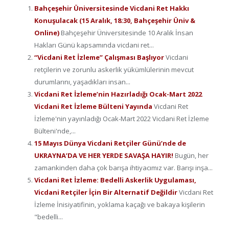
Bahçeşehir Üniversitesinde Vicdani Ret Hakkı
Konuşulacak (15 Aralık, 18:30, Bahçeşehir Üniv &
Online)
Bahçeşehir Üniversitesinde 10 Aralık İnsan
Hakları Günü kapsamında vicdani ret...
“Vicdani Ret İzleme” Çalışması Başlıyor
Vicdani
retçilerin ve zorunlu askerlik yükümlülerinin mevcut
durumlarını, yaşadıkları insan...
Vicdani Ret İzleme’nin Hazırladığı Ocak-Mart 2022
Vicdani Ret İzleme Bülteni Yayında
Vicdani Ret
İzleme'nin yayınladığı Ocak-Mart 2022 Vicdani Ret İzleme
Bülteni'nde,...
15 Mayıs Dünya Vicdani Retçiler Günü’nde de
UKRAYNA’DA VE HER YERDE SAVAŞA HAYIR!
Bugün, her
zamankinden daha çok barışa ihtiyacımız var. Barışı inşa...
Vicdani Ret İzleme: Bedelli Askerlik Uygulaması,
Vicdani Retçiler İçin Bir Alternatif Değildir
Vicdani Ret
İzleme İnisiyatifinin, yoklama kaçağı ve bakaya kişilerin
"bedelli...