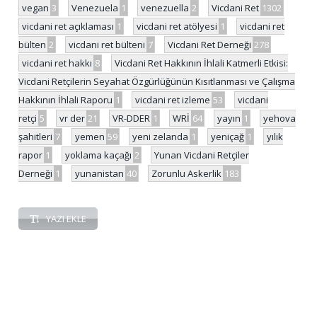
vegan
3
Venezuela
1
venezuella
2
Vicdani Ret
1302
vicdani ret açıklaması
1
vicdani ret atölyesi
1
vicdani ret
bülten
2
vicdani ret bülteni
7
Vicdani Ret Derneği
278
vicdani ret hakkı
8
Vicdani Ret Hakkının İhlali Katmerli Etkisi:
Vicdani Retçilerin Seyahat Özgürlüğünün Kısıtlanması ve Çalışma
Hakkının İhlali Raporu
1
vicdani ret izleme
53
vicdani
retçi
5
vr der
21
VR-DDER
1
WRİ
64
yayın
1
yehova
şahitleri
7
yemen
59
yeni zelanda
1
yeniçağ
1
yılık
rapor
1
yoklama kaçağı
2
Yunan Vicdani Retçiler
Derneği
1
yunanistan
40
Zorunlu Askerlik
183
YAZI EKLE