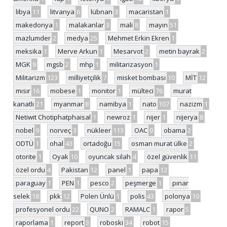
libya
11
litvanya
6
lübnan
3
macaristan
1
makedonya
1
malakanlar
3
mali
8
mayın
51
mazlumder
2
medya
25
Mehmet Erkin Ekren
1
meksika
1
Merve Arkun
1
Mesarvot
2
metin bayrak
2
MGK
9
mgsb
2
mhp
1
militarizasyon
1
Militarizm
123
milliyetçilik
7
misket bombası
10
MİT
12
mısır
16
mobese
1
monitor
1
mülteci
76
murat
kanatlı
21
myanmar
8
namibya
1
nato
107
nazizm
1
Netiwit Chotiphatphaisal
1
newroz
1
nijer
1
nijerya
8
nobel
9
norveç
3
nükleer
113
OAC
9
obama
2
ODTÜ
1
ohal
43
ortadoğu
15
osman murat ülke
2
otorite
1
Oyak
10
oyuncak silah
4
özel güvenlik
11
özel ordu
4
Pakistan
12
panel
1
papa
12
paraguay
1
PEN
1
pesco
2
peşmerge
1
pınar
selek
18
pkk
12
Polen Ünlü
1
polis
43
polonya
10
profesyonel ordu
22
QUNO
2
RAMALC
1
rapor
5
raporlama
1
report
3
roboski
34
robot
15