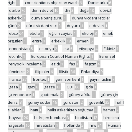
right
1
conscientious objection watch
9
Danimarka
6
darbe
76
derin devlet
10
din
3
doğa
10
dövizli
askerlik
7
dünya barış günü
1
dünya vicdani retçiler
günü
2
dürzi vicdani retçi
3
duyuru
1
e-devlet
1
ebco
64
ebola
1
eğitim zayiatı
1
ekoloji
3
emek
örgütleri
1
eritre
1
erkeklik
18
ermeni
5
ermenistan
5
estonya
2
eta
5
etiyopya
4
Etkiniz
1
etkinlik
1
European Court of Human Rights
1
Evrensel
Periyodik İnceleme
2
ezidi
1
fas
1
faşizm
4
feminizm
2
filipinler
6
filistin
36
Finlandiya
9
fransa
37
frontex
1
garnizon kent
1
gayrimüslim
7
gaza
1
gazi
6
gazze
13
GBT
86
gıda
1
greenpeace
1
guatemala
2
güney afrika
1
güney çin
denizi
3
güney sudan
16
gürcistan
2
güvenlik
35
hafif
silahlar
3
haiti
1
halkı askerlikten soğutma
1
hamas
2
hayvan
20
hidrojen bombası
3
hindistan
12
hirosima-
nagasaki
16
hırvatistan
1
hollanda
5
hrw
31
Human