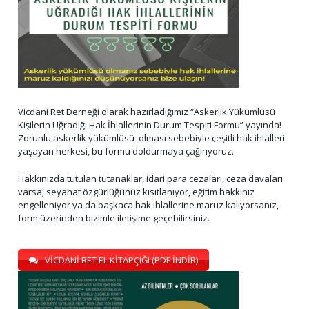
Vicdani Ret Derneği olarak hazırladığımız “Askerlik Yükümlüsü
Kişilerin Uğradığı Hak İhlallerinin Durum Tespiti Formu” yayında!
Zorunlu askerlik yükümlüsü olması sebebiyle çeşitli hak ihlalleri
yaşayan herkesi, bu formu doldurmaya çağırıyoruz.
Hakkınızda tutulan tutanaklar, idari para cezaları, ceza davaları
varsa; seyahat özgürlüğünüz kısıtlanıyor, eğitim hakkınız
engelleniyor ya da başkaca hak ihlallerine maruz kalıyorsanız,
form üzerinden bizimle iletişime geçebilirsiniz.
VİCDANİ RET EL KİTAPÇIĞI (PDF İNDİR)