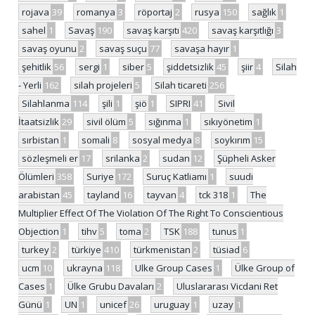
rojava
39
romanya
3
röportaj
2
rusya
150
sağlık
1
sahel
1
Savaş
190
savaş karşıtı
420
savaş karşıtlığı
3
savaş oyunu
2
savaş suçu
77
savaşa hayır
1
şehitlik
56
sergi
1
siber
5
şiddetsizlik
45
şiir
4
Silah
- Yerli
162
silah projeleri
5
Silah ticareti
256
Silahlanma
114
şili
1
şiö
1
SIPRI
41
Sivil
İtaatsizlik
29
sivil ölüm
5
sığınma
1
sıkıyönetim
1
sırbistan
1
somali
8
sosyal medya
8
soykırım
15
sözleşmeli er
17
srilanka
2
sudan
12
Şüpheli Asker
Ölümleri
358
Suriye
172
Suruç Katliamı
1
suudi
arabistan
45
tayland
16
tayvan
4
tck 318
1
The
Multiplier Effect Of The Violation Of The Right To Conscientious
Objection
1
tihv
5
toma
2
TSK
188
tunus
1
turkey
2
türkiye
410
türkmenistan
2
tüsiad
6
ucm
10
ukrayna
118
Ulke Group Cases
1
Ülke Group of
Cases
1
Ülke Grubu Davaları
2
Uluslararası Vicdani Ret
Günü
1
UN
1
unicef
26
uruguay
1
uzay
1