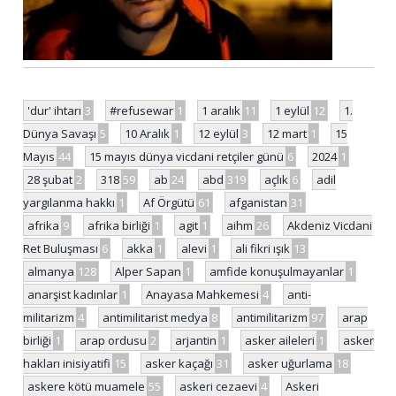
'dur' ihtarı
3
#refusewar
1
1 aralık
11
1 eylül
12
1.
Dünya Savaşı
5
10 Aralık
1
12 eylül
3
12 mart
1
15
Mayıs
44
15 mayıs dünya vicdani retçiler günü
6
2024
1
28 şubat
2
318
59
ab
24
abd
319
açlık
6
adil
yargılanma hakkı
1
Af Örgütü
61
afganistan
31
afrika
9
afrika birliği
1
agit
1
aihm
26
Akdeniz Vicdani
Ret Buluşması
6
akka
1
alevi
1
ali fikri ışık
13
almanya
128
Alper Sapan
1
amfide konuşulmayanlar
1
anarşist kadınlar
1
Anayasa Mahkemesi
4
anti-
militarizm
4
antimilitarist medya
8
antimilitarizm
97
arap
birliği
1
arap ordusu
2
arjantin
1
asker aileleri
1
asker
hakları inisiyatifi
15
asker kaçağı
31
asker uğurlama
18
askere kötü muamele
55
askeri cezaevi
4
Askeri