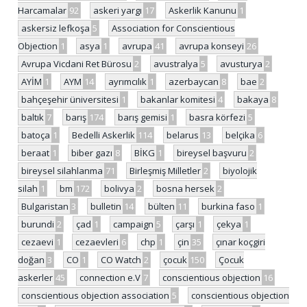
Harcamalar
92
askeri yargı
17
Askerlik Kanunu
1
askersiz lefkoşa
5
Association for Conscientious
Objection
1
asya
1
avrupa
41
avrupa konseyi
26
Avrupa Vicdani Ret Bürosu
2
avustralya
5
avusturya
2
AYİM
1
AYM
14
ayrımcılık
1
azerbaycan
8
bae
2
bahçeşehir üniversitesi
1
bakanlar komitesi
4
bakaya
8
baltık
7
barış
174
barış gemisi
1
basra körfezi
5
batoça
1
Bedelli Askerlik
114
belarus
13
belçika
6
beraat
1
biber gazı
8
BİKG
1
bireysel başvuru
2
bireysel silahlanma
71
Birleşmiş Milletler
2
biyolojik
silah
1
bm
172
bolivya
2
bosna hersek
2
Bulgaristan
3
bulletin
14
bülten
11
burkina faso
1
burundi
2
çad
1
campaign
5
çarşı
1
çekya
1
cezaevi
1
cezaevleri
6
chp
1
çin
35
çınar koçgiri
doğan
3
CO
1
CO Watch
2
çocuk
150
Çocuk
askerler
45
connection e.V
7
conscientious objection
16
conscientious objection association
5
conscientious objection