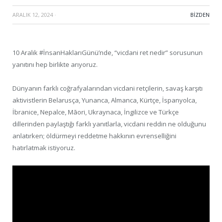
ARALIK 12, 2024
·
BIZDEN
10 Aralık #İnsanHaklarıGünü’nde, “vicdani ret nedir” sorusunun
yanıtını hep birlikte arıyoruz.
Dünyanın farklı coğrafyalarından vicdani retçilerin, savaş karşıtı
aktivistlerin Belarusça, Yunanca, Almanca, Kürtçe, İspanyolca,
İbranice, Nepalce, Māori, Ukraynaca, İngilizce ve Türkçe
dillerinden paylaştığı farklı yanıtlarla, vicdani reddin ne olduğunu
anlatırken; öldürmeyi reddetme hakkının evrenselliğini
hatırlatmak istiyoruz.