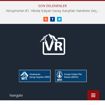
SON EKLENENLER
Hiroşima’nın 81. Yılında İtalyan Savaş Karşıtları Harekete Geçti: “Hatırlamak yeterli değil”
RSS
Facebook
Twitter
Navigate