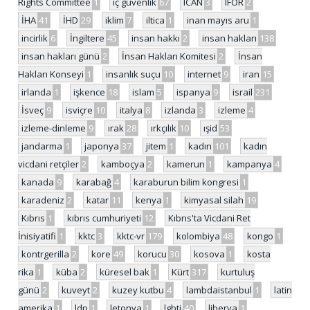
Rights Committee
1
iç güvenlik
67
ICAN
3
IFOR
2
İHA
41
İHD
29
iklim
7
iltica
1
inan mayıs aru
1
incirlik
6
İngiltere
45
insan hakkı
2
insan hakları
138
insan hakları günü
2
İnsan Hakları Komitesi
2
İnsan
Hakları Konseyi
1
insanlık suçu
10
internet
9
iran
15
irlanda
1
işkence
18
islam
5
ispanya
9
israil
231
İsveç
9
isviçre
10
italya
8
izlanda
3
izleme
4
izleme-dinleme
9
ırak
28
ırkçılık
10
ışid
53
jandarma
1
japonya
37
jitem
1
kadın
101
kadın
vicdani retçiler
2
kamboçya
2
kamerun
1
kampanya
4
kanada
9
karabağ
4
karaburun bilim kongresi
1
karadeniz
2
katar
11
kenya
1
kimyasal silah
19
Kıbrıs
1
kıbrıs cumhuriyeti
12
Kıbrıs'ta Vicdani Ret
İnisiyatifi
1
kktc
3
kktc-vr
179
kolombiya
48
kongo
1
kontrgerilla
2
kore
49
korucu
30
kosova
1
kosta
rika
1
küba
2
küresel bak
1
Kürt
317
kurtuluş
günü
2
kuveyt
2
kuzey kutbu
4
lambdaistanbul
1
latin
amerika
1
ldp
1
letonya
1
lgbti
40
liberya
1