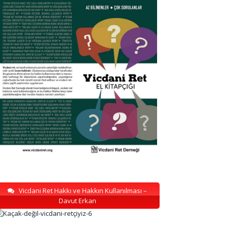
Vicdani Ret Hakkı ve Hakkın Kullanılması –
Davut Erkan