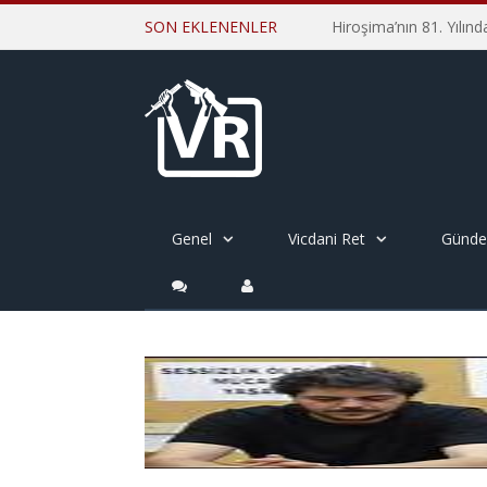
SON EKLENENLER
Genel
Vicdani Ret
Günd