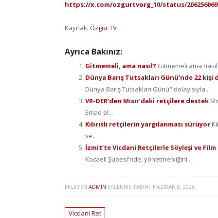
https://x.com/ozgurtvorg_10/status/206256069
Kaynak:
Özgür TV
Ayrıca Bakınız:
Gitmemeli, ama nasıl?
Gitmemeli ama nasıl?
Dünya Barış Tutsakları Günü’nde 22 kişi 
Dünya Barış Tutsakları Günü" dolayısıyla...
VR-DER’den Mısır’daki retçilere destek
Mı
Emad el...
Kıbrıslı retçilerin yargılanması sürüyor
Kı
ve...
İzmit’te Vicdani Retçilerle Söyleşi ve Fil
Kocaeli Şubesi'nde, yönetmenliğini...
EKLEYEN
ADMIN
EKLENME TARIHI:
HAZIRAN 8, 2026
Vicdani Ret