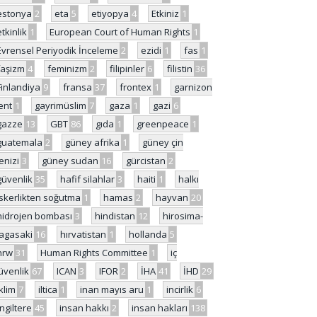
estonya
2
eta
5
etiyopya
4
Etkiniz
1
etkinlik
1
European Court of Human Rights
1
Evrensel Periyodik İnceleme
2
ezidi
1
fas
1
faşizm
4
feminizm
2
filipinler
6
filistin
36
Finlandiya
9
fransa
37
frontex
1
garnizon
ent
1
gayrimüslim
7
gaza
1
gazi
6
gazze
13
GBT
86
gıda
1
greenpeace
1
guatemala
2
güney afrika
1
güney çin
enizi
3
güney sudan
16
gürcistan
2
güvenlik
35
hafif silahlar
3
haiti
1
halkı
skerlikten soğutma
1
hamas
2
hayvan
20
hidrojen bombası
3
hindistan
12
hirosima-
agasaki
16
hırvatistan
1
hollanda
5
hrw
31
Human Rights Committee
1
iç
üvenlik
67
ICAN
3
IFOR
2
İHA
41
İHD
29
iklim
7
iltica
1
inan mayıs aru
1
incirlik
6
İngiltere
45
insan hakkı
2
insan hakları
138