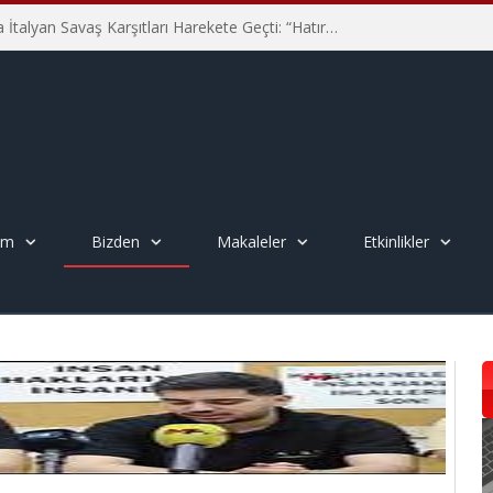
Hiroşima’nın 81. Yılında İtalyan Savaş Karşıtları Harekete Geçti: “Hatırlamak yeterli değil”
em
Bizden
Makaleler
Etkinlikler