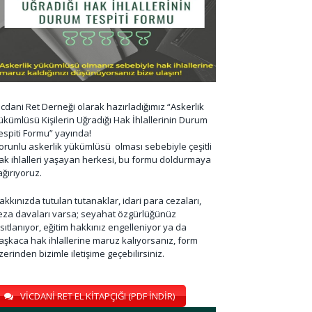
icdani Ret Derneği olarak hazırladığımız “Askerlik
ükümlüsü Kişilerin Uğradığı Hak İhlallerinin Durum
espiti Formu” yayında!
orunlu askerlik yükümlüsü olması sebebiyle çeşitli
ak ihlalleri yaşayan herkesi, bu formu doldurmaya
ağırıyoruz.
akkınızda tutulan tutanaklar, idari para cezaları,
eza davaları varsa; seyahat özgürlüğünüz
ısıtlanıyor, eğitim hakkınız engelleniyor ya da
aşkaca hak ihlallerine maruz kalıyorsanız, form
zerinden bizimle iletişime geçebilirsiniz.
VİCDANİ RET EL KİTAPÇIĞI (PDF İNDİR)