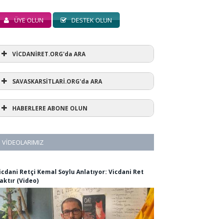
ÜYE OLUN
DESTEK OLUN
VİCDANİRET.ORG'da ARA
SAVASKARSİTLARİ.ORG'da ARA
HABERLERE ABONE OLUN
VIDEOLARIMIZ
icdani Retçi Kemal Soylu Anlatıyor: Vicdani Ret
aktır (Video)