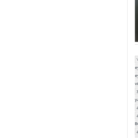
e
e
v
y
B