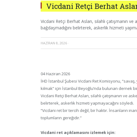
Vicdani Retçi Berhat Asl
Vicdani Retçi Berhat Aslan, silahlı çatışmanın ve 
bağdaşmadığını belirterek, askerlik hizmeti yapma
HAZIRAN 8, 2026
·
04 Haziran 2026
İHD İstanbul Şubesi Vicdani Ret Komisyonu, “savaş, y
kılmak” için İstanbul Beyoğlu’nda bulunan dernek bi
Vicdani Retçi Berhat Aslan, silahlı çatışmanın ve as
belirterek, askerlik hizmeti yapmayacağını söyledi.
“Vicdani ret bir tercih değil, bir haktır. İnsanların 
toplumların gereğidir.”
Vicdani ret açıklamasını izlemek için: