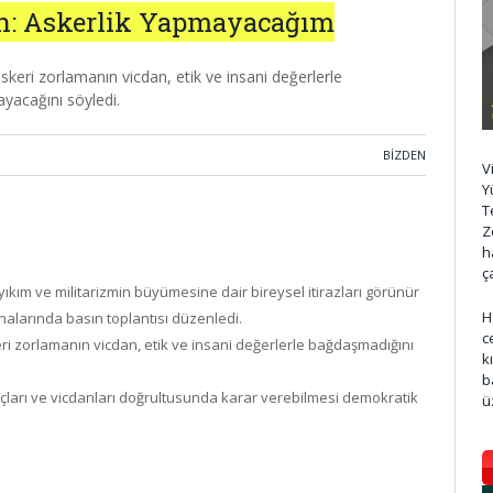
an: Askerlik Yapmayacağım
askeri zorlamanın vicdan, etik ve insani değerlerle
yacağını söyledi.
BIZDEN
V
Y
T
Z
h
ç
ıkım ve militarizmin büyümesine dair bireysel itirazları görünür
H
nalarında basın toplantısı düzenledi.
c
keri zorlamanın vicdan, etik ve insani değerlerle bağdaşmadığını
k
b
inançları ve vicdanları doğrultusunda karar verebilmesi demokratik
ü