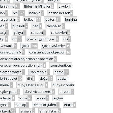
ilahlanma
71
Birleşmiş Milletler
2
biyolojik
ilah
1
bm
172
bolivya
2
bosna hersek
2
Bulgaristan
3
bulletin
14
bülten
11
burkina
aso
1
burundi
2
çad
1
campaign
5
çarşı
1
çekya
1
cezaevi
1
cezaevleri
6
chp
1
çin
35
çınar koçgiri doğan
3
CO
1
CO Watch
2
çocuk
150
Çocuk askerler
45
connection e.V
7
conscientious objection
16
conscientious objection association
5
conscientious objection right
1
conscientious
bjection watch
9
Danimarka
6
darbe
76
derin devlet
10
din
3
doğa
10
dövizli
skerlik
7
dünya barış günü
1
dünya vicdani
etçiler günü
2
dürzi vicdani retçi
3
duyuru
1
e-devlet
1
ebco
64
ebola
1
eğitim
ayiatı
1
ekoloji
3
emek örgütleri
1
eritre
1
erkeklik
18
ermeni
5
ermenistan
5