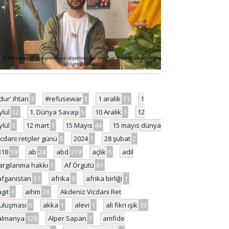
'dur' ihtarı
3
#refusewar
1
1 aralık
11
1
ylül
12
1. Dünya Savaşı
5
10 Aralık
1
12
ylül
3
12 mart
1
15 Mayıs
44
15 mayıs dünya
icdani retçiler günü
6
2024
1
28 şubat
2
318
59
ab
24
abd
319
açlık
6
adil
argılanma hakkı
1
Af Örgütü
61
afganistan
31
afrika
9
afrika birliği
1
agit
1
aihm
26
Akdeniz Vicdani Ret
uluşması
6
akka
1
alevi
1
ali fikri ışık
13
almanya
128
Alper Sapan
1
amfide