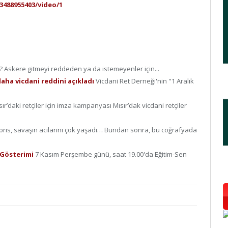
3488955403/video/1
 Askere gitmeyi reddeden ya da istemeyenler için...
daha vicdani reddini açıkladı
Vicdani Ret Derneği'nin "1 Aralık
sır’daki retçiler için imza kampanyası Mısır’dak vicdani retçiler
brıs, savaşın acılarını çok yaşadı… Bundan sonra, bu coğrafyada
m Gösterimi
7 Kasım Perşembe günü, saat 19.00'da Eğitim-Sen