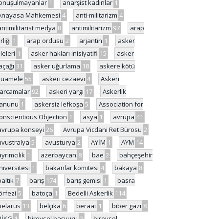
onuşulmayanlar
1
anarşist kadınlar
1
Anayasa Mahkemesi
4
anti-militarizm
4
antimilitarist medya
8
antimilitarizm
97
arap
rliği
1
arap ordusu
2
arjantin
1
asker
ileleri
1
asker hakları inisiyatifi
15
asker
açağı
31
asker uğurlama
18
askere kötü
uamele
55
askeri cezaevi
4
Askeri
arcamalar
92
askeri yargı
17
Askerlik
anunu
1
askersiz lefkoşa
5
Association for
onscientious Objection
1
asya
1
avrupa
41
avrupa konseyi
26
Avrupa Vicdani Ret Bürosu
2
avustralya
5
avusturya
2
AYİM
1
AYM
14
ayrımcılık
1
azerbaycan
8
bae
2
bahçeşehir
niversitesi
1
bakanlar komitesi
4
bakaya
8
baltık
7
barış
174
barış gemisi
1
basra
örfezi
5
batoça
1
Bedelli Askerlik
114
belarus
13
belçika
6
beraat
1
biber gazı
8
BİKG
1
bireysel başvuru
2
bireysel