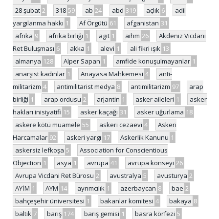
28 şubat
2
318
59
ab
24
abd
319
açlık
6
adil
yargılanma hakkı
1
Af Örgütü
61
afganistan
31
afrika
9
afrika birliği
1
agit
1
aihm
26
Akdeniz Vicdani
Ret Buluşması
6
akka
1
alevi
1
ali fikri ışık
13
almanya
128
Alper Sapan
1
amfide konuşulmayanlar
1
anarşist kadınlar
1
Anayasa Mahkemesi
4
anti-
militarizm
4
antimilitarist medya
8
antimilitarizm
97
arap
birliği
1
arap ordusu
2
arjantin
1
asker aileleri
1
asker
hakları inisiyatifi
15
asker kaçağı
31
asker uğurlama
18
askere kötü muamele
55
askeri cezaevi
4
Askeri
Harcamalar
92
askeri yargı
17
Askerlik Kanunu
1
askersiz lefkoşa
5
Association for Conscientious
Objection
1
asya
1
avrupa
41
avrupa konseyi
26
Avrupa Vicdani Ret Bürosu
2
avustralya
5
avusturya
2
AYİM
1
AYM
14
ayrımcılık
1
azerbaycan
8
bae
2
bahçeşehir üniversitesi
1
bakanlar komitesi
4
bakaya
8
baltık
7
barış
174
barış gemisi
1
basra körfezi
5