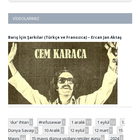
VIDEOLARIMIZ
Barış İçin Şarkılar (Türkçe ve Fransızca) – Ercan Jan Aktaş
'dur' ihtarı
3
#refusewar
1
1 aralık
11
1 eylül
12
1.
Dünya Savaşı
5
10 Aralık
1
12 eylül
3
12 mart
1
15
Mayıs
44
15 mayıs dünya vicdani retçiler günü
6
2024
1