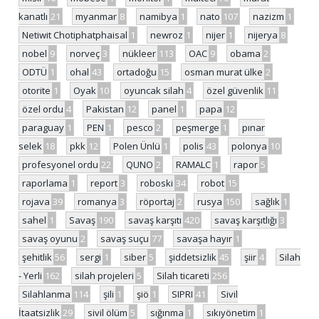
kanatlı
21
myanmar
8
namibya
1
nato
107
nazizm
1
Netiwit Chotiphatphaisal
1
newroz
1
nijer
1
nijerya
8
nobel
9
norveç
3
nükleer
113
OAC
9
obama
2
ODTÜ
1
ohal
43
ortadoğu
15
osman murat ülke
2
otorite
1
Oyak
10
oyuncak silah
4
özel güvenlik
11
özel ordu
4
Pakistan
12
panel
1
papa
12
paraguay
1
PEN
1
pesco
2
peşmerge
1
pınar
selek
18
pkk
12
Polen Ünlü
1
polis
43
polonya
10
profesyonel ordu
22
QUNO
2
RAMALC
1
rapor
5
raporlama
1
report
3
roboski
34
robot
15
rojava
39
romanya
3
röportaj
2
rusya
150
sağlık
1
sahel
1
Savaş
190
savaş karşıtı
420
savaş karşıtlığı
3
savaş oyunu
2
savaş suçu
77
savaşa hayır
1
şehitlik
56
sergi
1
siber
5
şiddetsizlik
45
şiir
4
Silah
- Yerli
162
silah projeleri
5
Silah ticareti
256
Silahlanma
114
şili
1
şiö
1
SIPRI
41
Sivil
İtaatsizlik
29
sivil ölüm
5
sığınma
1
sıkıyönetim
1