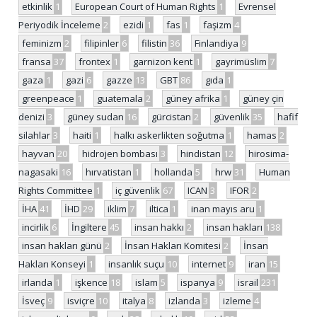
etkinlik
1
European Court of Human Rights
1
Evrensel
Periyodik İnceleme
2
ezidi
1
fas
1
faşizm
4
feminizm
2
filipinler
6
filistin
36
Finlandiya
9
fransa
37
frontex
1
garnizon kent
1
gayrimüslim
7
gaza
1
gazi
6
gazze
13
GBT
86
gıda
1
greenpeace
1
guatemala
2
güney afrika
1
güney çin
denizi
3
güney sudan
16
gürcistan
2
güvenlik
35
hafif
silahlar
3
haiti
1
halkı askerlikten soğutma
1
hamas
2
hayvan
20
hidrojen bombası
3
hindistan
12
hirosima-
nagasaki
16
hırvatistan
1
hollanda
5
hrw
31
Human
Rights Committee
1
iç güvenlik
67
ICAN
3
IFOR
2
İHA
41
İHD
29
iklim
7
iltica
1
inan mayıs aru
1
incirlik
6
İngiltere
45
insan hakkı
2
insan hakları
138
insan hakları günü
2
İnsan Hakları Komitesi
2
İnsan
Hakları Konseyi
1
insanlık suçu
10
internet
9
iran
15
irlanda
1
işkence
18
islam
5
ispanya
9
israil
231
İsveç
9
isviçre
10
italya
8
izlanda
3
izleme
4