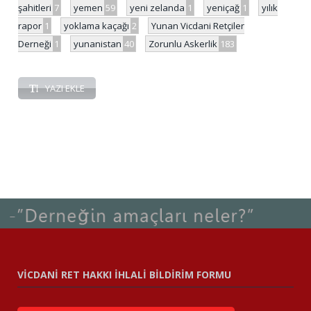
şahitleri
7
yemen
59
yeni zelanda
1
yeniçağ
1
yılık
rapor
1
yoklama kaçağı
2
Yunan Vicdani Retçiler
Derneği
1
yunanistan
40
Zorunlu Askerlik
183
YAZI EKLE
VİCDANİ RET HAKKI İHLALİ BİLDİRİM FORMU