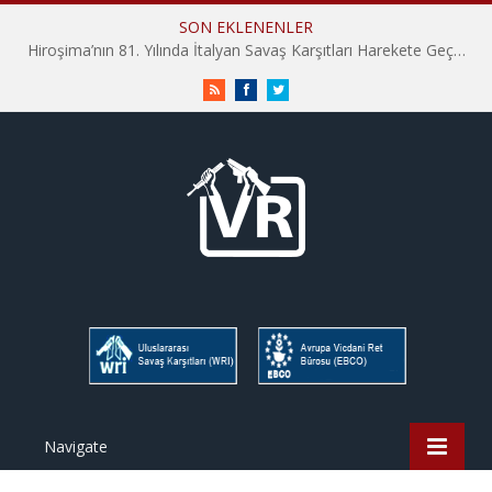
SON EKLENENLER
Hiroşima’nın 81. Yılında İtalyan Savaş Karşıtları Harekete Geçti: “Hatırlamak yeterli değil”
RSS
Facebook
Twitter
Navigate