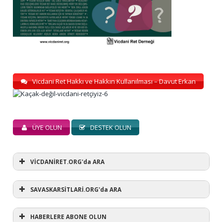
Vicdani Ret Hakkı ve Hakkın Kullanılması – Davut Erkan
ÜYE OLUN
DESTEK OLUN
VİCDANİRET.ORG'da ARA
SAVASKARSİTLARİ.ORG'da ARA
HABERLERE ABONE OLUN