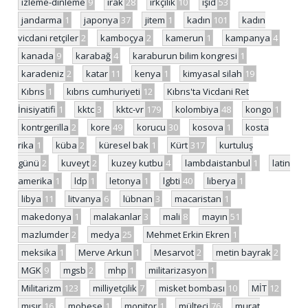
izleme-dinleme
9
ırak
28
ırkçılık
10
ışid
53
jandarma
1
japonya
37
jitem
1
kadın
101
kadın
vicdani retçiler
2
kamboçya
2
kamerun
1
kampanya
4
kanada
9
karabağ
4
karaburun bilim kongresi
1
karadeniz
2
katar
11
kenya
1
kimyasal silah
19
Kıbrıs
1
kıbrıs cumhuriyeti
12
Kıbrıs'ta Vicdani Ret
İnisiyatifi
1
kktc
3
kktc-vr
179
kolombiya
48
kongo
1
kontrgerilla
2
kore
49
korucu
30
kosova
1
kosta
rika
1
küba
2
küresel bak
1
Kürt
317
kurtuluş
günü
2
kuveyt
2
kuzey kutbu
4
lambdaistanbul
1
latin
amerika
1
ldp
1
letonya
1
lgbti
40
liberya
1
libya
11
litvanya
6
lübnan
3
macaristan
1
makedonya
1
malakanlar
3
mali
8
mayın
51
mazlumder
2
medya
25
Mehmet Erkin Ekren
1
meksika
1
Merve Arkun
1
Mesarvot
2
metin bayrak
2
MGK
9
mgsb
2
mhp
1
militarizasyon
1
Militarizm
123
milliyetçilik
7
misket bombası
10
MİT
12
mısır
16
mobese
1
monitor
1
mülteci
76
murat