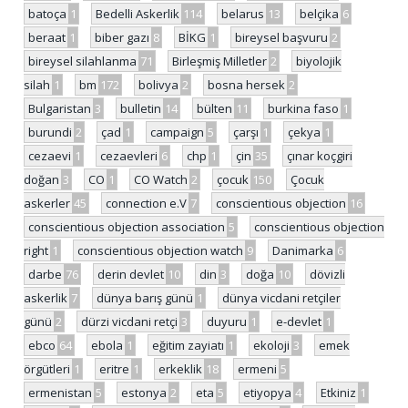
batoça
1
Bedelli Askerlik
114
belarus
13
belçika
6
beraat
1
biber gazı
8
BİKG
1
bireysel başvuru
2
bireysel silahlanma
71
Birleşmiş Milletler
2
biyolojik
silah
1
bm
172
bolivya
2
bosna hersek
2
Bulgaristan
3
bulletin
14
bülten
11
burkina faso
1
burundi
2
çad
1
campaign
5
çarşı
1
çekya
1
cezaevi
1
cezaevleri
6
chp
1
çin
35
çınar koçgiri
doğan
3
CO
1
CO Watch
2
çocuk
150
Çocuk
askerler
45
connection e.V
7
conscientious objection
16
conscientious objection association
5
conscientious objection
right
1
conscientious objection watch
9
Danimarka
6
darbe
76
derin devlet
10
din
3
doğa
10
dövizli
askerlik
7
dünya barış günü
1
dünya vicdani retçiler
günü
2
dürzi vicdani retçi
3
duyuru
1
e-devlet
1
ebco
64
ebola
1
eğitim zayiatı
1
ekoloji
3
emek
örgütleri
1
eritre
1
erkeklik
18
ermeni
5
ermenistan
5
estonya
2
eta
5
etiyopya
4
Etkiniz
1