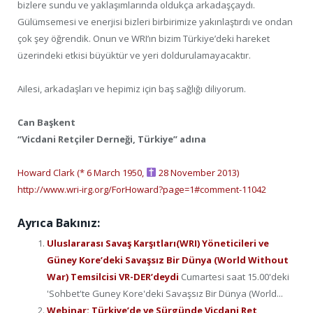
bizlere sundu ve yaklaşımlarında oldukça arkadaşçaydı.
Gülümsemesi ve enerjisi bizleri birbirimize yakınlaştırdı ve ondan
çok şey öğrendik. Onun ve WRI’ın bizim Türkiye’deki hareket
üzerindeki etkisi büyüktür ve yeri doldurulamayacaktır.
Ailesi, arkadaşları ve hepimiz için baş sağlığı diliyorum.
Can Başkent
“Vicdani Retçiler Derneği, Türkiye” adına
Howard Clark (* 6 March 1950,
28 November 2013)
http://www.wri-irg.org/ForHoward?page=1#comment-11042
Ayrıca Bakınız:
Uluslararası Savaş Karşıtları(WRI) Yöneticileri ve
Güney Kore’deki Savaşsız Bir Dünya (World Without
War) Temsilcisi VR-DER’deydi
Cumartesi saat 15.00'deki
'Sohbet'te Guney Kore'deki Savaşsız Bir Dünya (World...
Webinar: Türkiye’de ve Sürgünde Vicdani Ret