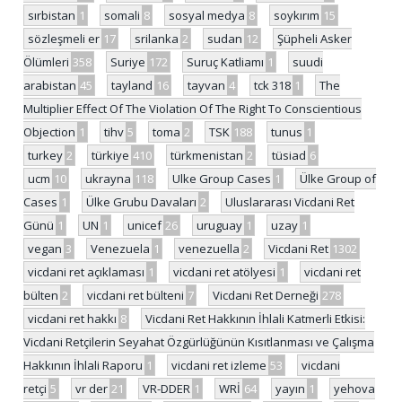
sırbistan
1
somali
8
sosyal medya
8
soykırım
15
sözleşmeli er
17
srilanka
2
sudan
12
Şüpheli Asker
Ölümleri
358
Suriye
172
Suruç Katliamı
1
suudi
arabistan
45
tayland
16
tayvan
4
tck 318
1
The
Multiplier Effect Of The Violation Of The Right To Conscientious
Objection
1
tihv
5
toma
2
TSK
188
tunus
1
turkey
2
türkiye
410
türkmenistan
2
tüsiad
6
ucm
10
ukrayna
118
Ulke Group Cases
1
Ülke Group of
Cases
1
Ülke Grubu Davaları
2
Uluslararası Vicdani Ret
Günü
1
UN
1
unicef
26
uruguay
1
uzay
1
vegan
3
Venezuela
1
venezuella
2
Vicdani Ret
1302
vicdani ret açıklaması
1
vicdani ret atölyesi
1
vicdani ret
bülten
2
vicdani ret bülteni
7
Vicdani Ret Derneği
278
vicdani ret hakkı
8
Vicdani Ret Hakkının İhlali Katmerli Etkisi:
Vicdani Retçilerin Seyahat Özgürlüğünün Kısıtlanması ve Çalışma
Hakkının İhlali Raporu
1
vicdani ret izleme
53
vicdani
retçi
5
vr der
21
VR-DDER
1
WRİ
64
yayın
1
yehova