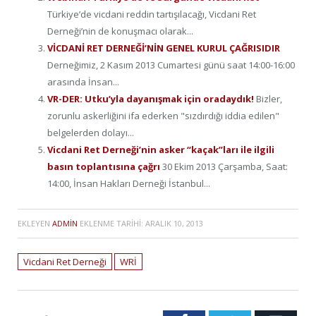
Türkiye’de vicdani reddin tartışılacağı, Vicdani Ret
Derneği’nin de konuşmacı olarak...
VİCDANİ RET DERNEĞİ’NİN GENEL KURUL ÇAĞRISIDIR
Derneğimiz, 2 Kasım 2013 Cumartesi günü saat 14:00-16:00
arasında İnsan...
VR-DER: Utku’yla dayanışmak için oradaydık!
Bizler,
zorunlu askerliğini ifa ederken "sızdırdığı iddia edilen"
belgelerden dolayı...
Vicdani Ret Derneği’nin asker “kaçak”ları ile ilgili
basın toplantısına çağrı
30 Ekim 2013 Çarşamba, Saat:
14:00, İnsan Hakları Derneği İstanbul...
EKLEYEN
ADMIN
EKLENME TARIHI:
ARALIK 10, 2013
Vicdani Ret Derneği
WRİ