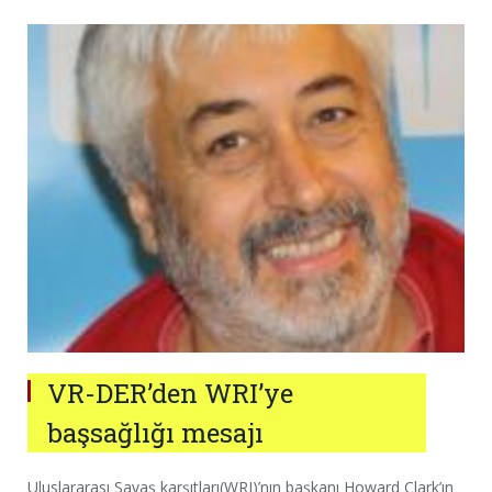
VR-DER’den WRI’ye
başsağlığı mesajı
Uluslararası Savaş karşıtları(WRI)’nın başkanı Howard Clark’ın