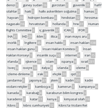
denizi
3
güney sudan
16
gürcistan
2
güvenlik
35
hafif
silahlar
3
haiti
1
halkı askerlikten soğutma
1
hamas
2
hayvan
20
hidrojen bombası
3
hindistan
12
hirosima-
nagasaki
16
hırvatistan
1
hollanda
5
hrw
31
Human
Rights Committee
1
iç güvenlik
67
ICAN
3
IFOR
2
İHA
41
İHD
29
iklim
7
iltica
1
inan mayıs aru
1
incirlik
6
İngiltere
45
insan hakkı
2
insan hakları
138
insan hakları günü
2
İnsan Hakları Komitesi
2
İnsan
Hakları Konseyi
1
insanlık suçu
10
internet
9
iran
15
irlanda
1
işkence
18
islam
5
ispanya
9
israil
231
İsveç
9
isviçre
10
italya
8
izlanda
3
izleme
4
izleme-dinleme
9
ırak
28
ırkçılık
10
ışid
53
jandarma
1
japonya
37
jitem
1
kadın
101
kadın
vicdani retçiler
2
kamboçya
2
kamerun
1
kampanya
4
kanada
9
karabağ
4
karaburun bilim kongresi
1
karadeniz
2
katar
11
kenya
1
kimyasal silah
19
Kıbrıs
1
kıbrıs cumhuriyeti
12
Kıbrıs'ta Vicdani Ret