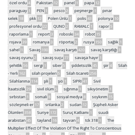
özel ordu
4
Pakistan
12
panel
1
papa
12
paraguay
1
PEN
1
pesco
2
peşmerge
1
pınar
selek
18
pkk
12
Polen Ünlü
1
polis
43
polonya
10
profesyonel ordu
22
QUNO
2
RAMALC
1
rapor
5
raporlama
1
report
3
roboski
34
robot
15
rojava
39
romanya
3
röportaj
2
rusya
150
sağlık
1
sahel
1
Savaş
190
savaş karşıtı
420
savaş karşıtlığı
3
savaş oyunu
2
savaş suçu
77
savaşa hayır
1
şehitlik
56
sergi
1
siber
5
şiddetsizlik
45
şiir
4
Silah
- Yerli
162
silah projeleri
5
Silah ticareti
256
Silahlanma
114
şili
1
şiö
1
SIPRI
41
Sivil
İtaatsizlik
29
sivil ölüm
5
sığınma
1
sıkıyönetim
1
sırbistan
1
somali
8
sosyal medya
8
soykırım
15
sözleşmeli er
17
srilanka
2
sudan
12
Şüpheli Asker
Ölümleri
358
Suriye
172
Suruç Katliamı
1
suudi
arabistan
45
tayland
16
tayvan
4
tck 318
1
The
Multiplier Effect Of The Violation Of The Right To Conscientious