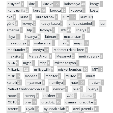
İnisiyatifi
1
kktc
3
kktc-vr
179
kolombiya
48
kongo
1
kontrgerilla
2
kore
49
korucu
30
kosova
1
kosta
rika
1
küba
2
küresel bak
1
Kürt
317
kurtuluş
günü
2
kuveyt
2
kuzey kutbu
4
lambdaistanbul
1
latin
amerika
1
ldp
1
letonya
1
lgbti
40
liberya
1
libya
11
litvanya
6
lübnan
3
macaristan
1
makedonya
1
malakanlar
3
mali
8
mayın
51
mazlumder
2
medya
25
Mehmet Erkin Ekren
1
meksika
1
Merve Arkun
1
Mesarvot
2
metin bayrak
2
MGK
9
mgsb
2
mhp
1
militarizasyon
1
Militarizm
123
milliyetçilik
7
misket bombası
10
MİT
12
mısır
16
mobese
1
monitor
1
mülteci
76
murat
kanatlı
21
myanmar
8
namibya
1
nato
107
nazizm
1
Netiwit Chotiphatphaisal
1
newroz
1
nijer
1
nijerya
8
nobel
9
norveç
3
nükleer
113
OAC
9
obama
2
ODTÜ
1
ohal
43
ortadoğu
15
osman murat ülke
2
otorite
1
Oyak
10
oyuncak silah
4
özel güvenlik
11