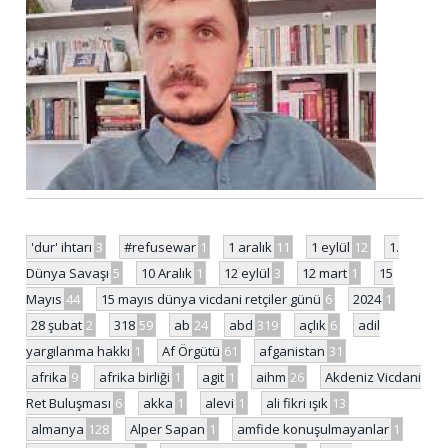
'dur' ihtarı
3
#refusewar
1
1 aralık
11
1 eylül
12
1.
Dünya Savaşı
5
10 Aralık
1
12 eylül
3
12 mart
1
15
Mayıs
44
15 mayıs dünya vicdani retçiler günü
6
2024
1
28 şubat
2
318
59
ab
24
abd
319
açlık
6
adil
yargılanma hakkı
1
Af Örgütü
61
afganistan
31
afrika
9
afrika birliği
1
agit
1
aihm
26
Akdeniz Vicdani
Ret Buluşması
6
akka
1
alevi
1
ali fikri ışık
13
almanya
128
Alper Sapan
1
amfide konuşulmayanlar
1