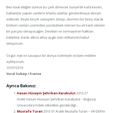
Ben itaat ettiğim sürece bu çark dönecek Suriye’de kafa kesen,
katliamlar yapan canilere tırlarla silahlar gönderilmeye devam
edilecek. Böyle birçok sebepten dolayı, devrimci bir birey olarak
bizlerin canları üzerinden yürütülmek istenen bu eli kanlı sitemin
bir parçası olmayacağım. Devletin ve sermayenin halkları
katletme, baskı altına alma aygıtı olan militarizmi kabul
etmiyorum.
Özgür, eşit ve savaşsız bir dünya özlemiyle vicdani reddimi
açıklıyorum.
15/07/2019
Vural Subaşı / Fransa
Ayrıca Bakınız:
Hasan Hüseyin Şehriban Karabulut
2013 27
Aralık Hasan Hüseyin Şehriban Karabulut – Boğaziçi
Üniversitesi’ndeki etkinlikte gönderdiği...
Mustafa Turan
2013 01 Aralık Mustafa Turan – VR-DER’in