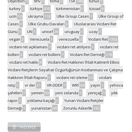
Objection
1
tihv
5
toma
2
TSK
188
tunus
1
turkey
2
türkiye
410
türkmenistan
2
tüsiad
6
ucm
10
ukrayna
118
Ulke Group Cases
1
Ülke Group of
Cases
1
Ülke Grubu Davaları
2
Uluslararası Vicdani Ret
Günü
1
UN
1
unicef
26
uruguay
1
uzay
1
vegan
3
Venezuela
1
venezuella
2
Vicdani Ret
1302
vicdani ret açıklaması
1
vicdani ret atölyesi
1
vicdani ret
bülten
2
vicdani ret bülteni
7
Vicdani Ret Derneği
278
vicdani ret hakkı
8
Vicdani Ret Hakkının İhlali Katmerli Etkisi:
Vicdani Retçilerin Seyahat Özgürlüğünün Kısıtlanması ve Çalışma
Hakkının İhlali Raporu
1
vicdani ret izleme
53
vicdani
retçi
5
vr der
21
VR-DDER
1
WRİ
64
yayın
1
yehova
şahitleri
7
yemen
59
yeni zelanda
1
yeniçağ
1
yılık
rapor
1
yoklama kaçağı
2
Yunan Vicdani Retçiler
Derneği
1
yunanistan
40
Zorunlu Askerlik
183
YAZI EKLE