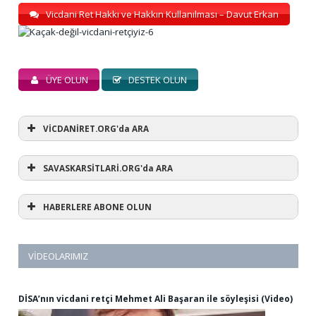
Vicdani Ret Hakkı ve Hakkın Kullanılması – Davut Erkan
ÜYE OLUN
DESTEK OLUN
VİCDANİRET.ORG'da ARA
SAVASKARSİTLARİ.ORG'da ARA
HABERLERE ABONE OLUN
VIDEOLARIMIZ
DİSA’nın vicdani retçi Mehmet Ali Başaran ile söyleşisi (Video)