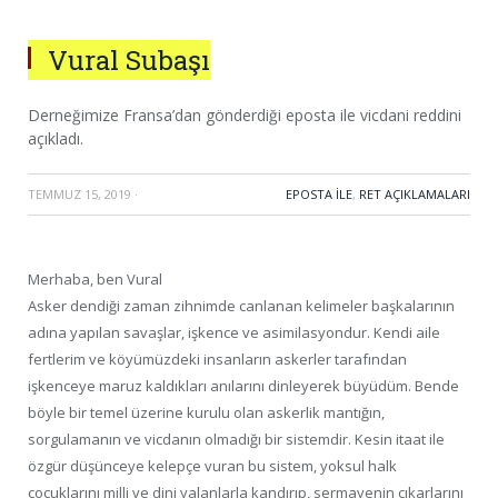
Vural Subaşı
Derneğimize Fransa’dan gönderdiği eposta ile vicdani reddini
açıkladı.
TEMMUZ 15, 2019
·
EPOSTA ILE
,
RET AÇIKLAMALARI
Merhaba, ben Vural
Asker dendiği zaman zihnimde canlanan kelimeler başkalarının
adına yapılan savaşlar, işkence ve asimilasyondur. Kendi aile
fertlerim ve köyümüzdeki insanların askerler tarafından
işkenceye maruz kaldıkları anılarını dinleyerek büyüdüm. Bende
böyle bir temel üzerine kurulu olan askerlik mantığın,
sorgulamanın ve vicdanın olmadığı bir sistemdir. Kesin itaat ile
özgür düşünceye kelepçe vuran bu sistem, yoksul halk
çocuklarını milli ve dini yalanlarla kandırıp, sermayenin çıkarlarını