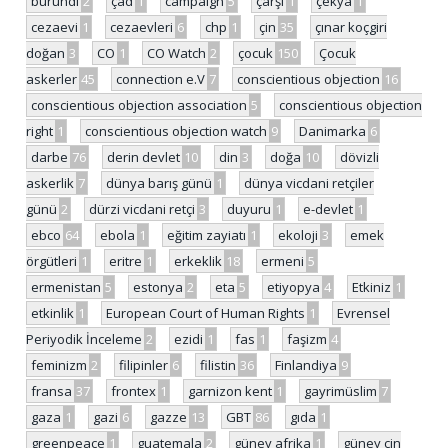
burundi
2
çad
1
campaign
5
çarşı
1
çekya
1
cezaevi
1
cezaevleri
6
chp
1
çin
35
çınar koçgiri
doğan
3
CO
1
CO Watch
2
çocuk
150
Çocuk
askerler
45
connection e.V
7
conscientious objection
16
conscientious objection association
5
conscientious objection
right
1
conscientious objection watch
9
Danimarka
6
darbe
76
derin devlet
10
din
3
doğa
10
dövizli
askerlik
7
dünya barış günü
1
dünya vicdani retçiler
günü
2
dürzi vicdani retçi
3
duyuru
1
e-devlet
1
ebco
64
ebola
1
eğitim zayiatı
1
ekoloji
3
emek
örgütleri
1
eritre
1
erkeklik
18
ermeni
5
ermenistan
5
estonya
2
eta
5
etiyopya
4
Etkiniz
1
etkinlik
1
European Court of Human Rights
1
Evrensel
Periyodik İnceleme
2
ezidi
1
fas
1
faşizm
4
feminizm
2
filipinler
6
filistin
36
Finlandiya
9
fransa
37
frontex
1
garnizon kent
1
gayrimüslim
7
gaza
1
gazi
6
gazze
13
GBT
86
gıda
1
greenpeace
1
guatemala
2
güney afrika
1
güney çin