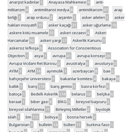
anarşist kadınlar
1
Anayasa Mahkemesi
4
anti-
militarizm
4
antimilitarist medya
8
antimilitarizm
97
arap
birliği
1
arap ordusu
2
arjantin
1
asker aileleri
1
asker
hakları inisiyatifi
15
asker kaçağı
31
asker uğurlama
18
askere kötü muamele
55
askeri cezaevi
4
Askeri
Harcamalar
92
askeri yargı
17
Askerlik Kanunu
1
askersiz lefkoşa
5
Association for Conscientious
Objection
1
asya
1
avrupa
41
avrupa konseyi
26
Avrupa Vicdani Ret Bürosu
2
avustralya
5
avusturya
2
AYİM
1
AYM
14
ayrımcılık
1
azerbaycan
8
bae
2
bahçeşehir üniversitesi
1
bakanlar komitesi
4
bakaya
8
baltık
7
barış
174
barış gemisi
1
basra körfezi
5
batoça
1
Bedelli Askerlik
114
belarus
13
belçika
6
beraat
1
biber gazı
8
BİKG
1
bireysel başvuru
2
bireysel silahlanma
71
Birleşmiş Milletler
2
biyolojik
silah
1
bm
172
bolivya
2
bosna hersek
2
Bulgaristan
3
bulletin
14
bülten
11
burkina faso
1