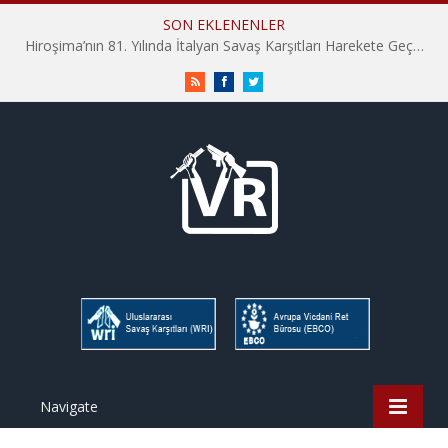
SON EKLENENLER
Hiroşima’nın 81. Yılında İtalyan Savaş Karşıtları Harekete Geçti: “Hatırlamak yeterli değil”
RSS
Facebook
Twitter
Navigate