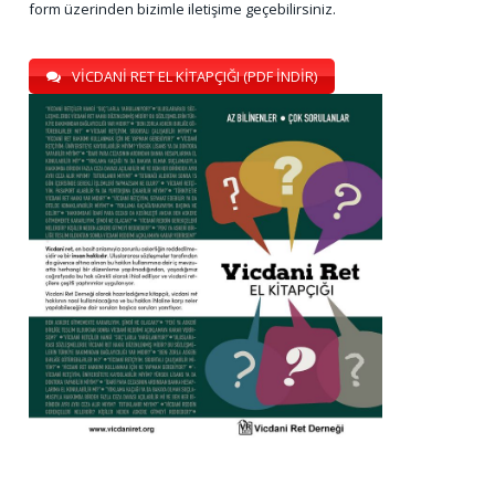
form üzerinden bizimle iletişime geçebilirsiniz.
VİCDANİ RET EL KİTAPÇIĞI (PDF İNDİR)