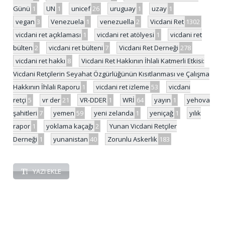
Günü
1
UN
1
unicef
26
uruguay
1
uzay
1
vegan
3
Venezuela
1
venezuella
2
Vicdani Ret
1302
vicdani ret açıklaması
1
vicdani ret atölyesi
1
vicdani ret
bülten
2
vicdani ret bülteni
7
Vicdani Ret Derneği
278
vicdani ret hakkı
8
Vicdani Ret Hakkının İhlali Katmerli Etkisi:
Vicdani Retçilerin Seyahat Özgürlüğünün Kısıtlanması ve Çalışma
Hakkının İhlali Raporu
1
vicdani ret izleme
53
vicdani
retçi
5
vr der
21
VR-DDER
1
WRİ
64
yayın
1
yehova
şahitleri
7
yemen
59
yeni zelanda
1
yeniçağ
1
yılık
rapor
1
yoklama kaçağı
2
Yunan Vicdani Retçiler
Derneği
1
yunanistan
40
Zorunlu Askerlik
183
YAZI EKLE