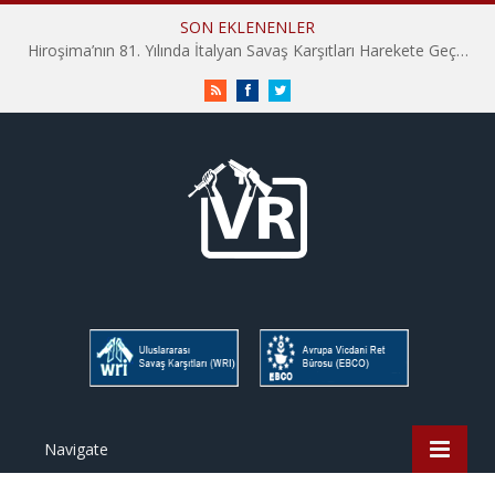
SON EKLENENLER
Hiroşima’nın 81. Yılında İtalyan Savaş Karşıtları Harekete Geçti: “Hatırlamak yeterli değil”
RSS
Facebook
Twitter
Navigate