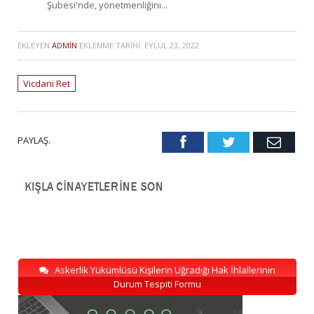
Şubesi'nde, yönetmenliğini...
EKLEYEN
ADMIN
EKLENME TARIHI:
EYLÜL 23, 2022
Vicdani Ret
PAYLAŞ.
Facebook
Twitter
Emai
Askerlik Yükümlüsü Kişilerin Uğradığı Hak İhlallerinin
Durum Tespiti Formu