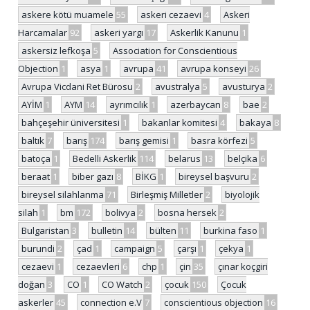
askere kötü muamele
55
askeri cezaevi
4
Askeri
Harcamalar
92
askeri yargı
17
Askerlik Kanunu
1
askersiz lefkoşa
5
Association for Conscientious
Objection
1
asya
1
avrupa
41
avrupa konseyi
26
Avrupa Vicdani Ret Bürosu
2
avustralya
5
avusturya
2
AYİM
1
AYM
14
ayrımcılık
1
azerbaycan
8
bae
2
bahçeşehir üniversitesi
1
bakanlar komitesi
4
bakaya
8
baltık
7
barış
174
barış gemisi
1
basra körfezi
5
batoça
1
Bedelli Askerlik
114
belarus
13
belçika
6
beraat
1
biber gazı
8
BİKG
1
bireysel başvuru
2
bireysel silahlanma
71
Birleşmiş Milletler
2
biyolojik
silah
1
bm
172
bolivya
2
bosna hersek
2
Bulgaristan
3
bulletin
14
bülten
11
burkina faso
1
burundi
2
çad
1
campaign
5
çarşı
1
çekya
1
cezaevi
1
cezaevleri
6
chp
1
çin
35
çınar koçgiri
doğan
3
CO
1
CO Watch
2
çocuk
150
Çocuk
askerler
45
connection e.V
7
conscientious objection
16