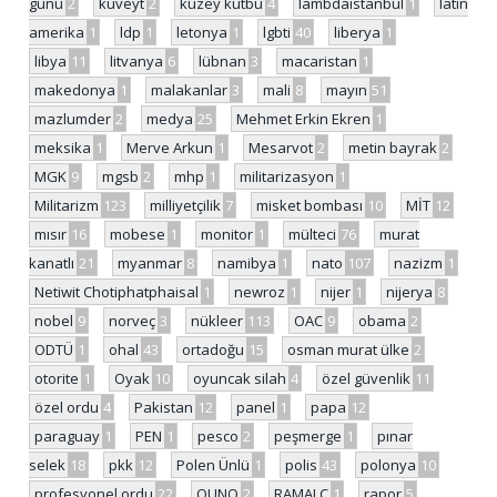
günü
2
kuveyt
2
kuzey kutbu
4
lambdaistanbul
1
latin
amerika
1
ldp
1
letonya
1
lgbti
40
liberya
1
libya
11
litvanya
6
lübnan
3
macaristan
1
makedonya
1
malakanlar
3
mali
8
mayın
51
mazlumder
2
medya
25
Mehmet Erkin Ekren
1
meksika
1
Merve Arkun
1
Mesarvot
2
metin bayrak
2
MGK
9
mgsb
2
mhp
1
militarizasyon
1
Militarizm
123
milliyetçilik
7
misket bombası
10
MİT
12
mısır
16
mobese
1
monitor
1
mülteci
76
murat
kanatlı
21
myanmar
8
namibya
1
nato
107
nazizm
1
Netiwit Chotiphatphaisal
1
newroz
1
nijer
1
nijerya
8
nobel
9
norveç
3
nükleer
113
OAC
9
obama
2
ODTÜ
1
ohal
43
ortadoğu
15
osman murat ülke
2
otorite
1
Oyak
10
oyuncak silah
4
özel güvenlik
11
özel ordu
4
Pakistan
12
panel
1
papa
12
paraguay
1
PEN
1
pesco
2
peşmerge
1
pınar
selek
18
pkk
12
Polen Ünlü
1
polis
43
polonya
10
profesyonel ordu
22
QUNO
2
RAMALC
1
rapor
5