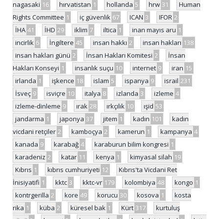
nagasaki
16
hırvatistan
1
hollanda
5
hrw
31
Human
Rights Committee
1
iç güvenlik
67
ICAN
3
IFOR
2
İHA
41
İHD
29
iklim
7
iltica
1
inan mayıs aru
1
incirlik
6
İngiltere
45
insan hakkı
2
insan hakları
138
insan hakları günü
2
İnsan Hakları Komitesi
2
İnsan
Hakları Konseyi
1
insanlık suçu
10
internet
9
iran
15
irlanda
1
işkence
18
islam
5
ispanya
9
israil
231
İsveç
9
isviçre
10
italya
8
izlanda
3
izleme
4
izleme-dinleme
9
ırak
28
ırkçılık
10
ışid
53
jandarma
1
japonya
37
jitem
1
kadın
101
kadın
vicdani retçiler
2
kamboçya
2
kamerun
1
kampanya
4
kanada
9
karabağ
4
karaburun bilim kongresi
1
karadeniz
2
katar
11
kenya
1
kimyasal silah
19
Kıbrıs
1
kıbrıs cumhuriyeti
12
Kıbrıs'ta Vicdani Ret
İnisiyatifi
1
kktc
3
kktc-vr
179
kolombiya
48
kongo
1
kontrgerilla
2
kore
49
korucu
30
kosova
1
kosta
rika
1
küba
2
küresel bak
1
Kürt
317
kurtuluş