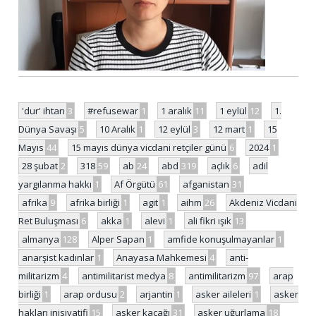
'dur' ihtarı
3
#refusewar
1
1 aralık
11
1 eylül
12
1.
Dünya Savaşı
5
10 Aralık
1
12 eylül
3
12 mart
1
15
Mayıs
44
15 mayıs dünya vicdani retçiler günü
6
2024
1
28 şubat
2
318
59
ab
24
abd
319
açlık
6
adil
yargılanma hakkı
1
Af Örgütü
61
afganistan
31
afrika
9
afrika birliği
1
agit
1
aihm
26
Akdeniz Vicdani
Ret Buluşması
6
akka
1
alevi
1
ali fikri ışık
13
almanya
128
Alper Sapan
1
amfide konuşulmayanlar
1
anarşist kadınlar
1
Anayasa Mahkemesi
4
anti-
militarizm
4
antimilitarist medya
8
antimilitarizm
97
arap
birliği
1
arap ordusu
2
arjantin
1
asker aileleri
1
asker
hakları inisiyatifi
15
asker kaçağı
31
asker uğurlama
18