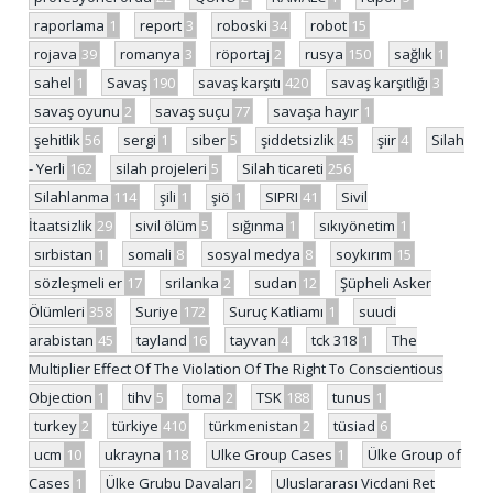
raporlama
1
report
3
roboski
34
robot
15
rojava
39
romanya
3
röportaj
2
rusya
150
sağlık
1
sahel
1
Savaş
190
savaş karşıtı
420
savaş karşıtlığı
3
savaş oyunu
2
savaş suçu
77
savaşa hayır
1
şehitlik
56
sergi
1
siber
5
şiddetsizlik
45
şiir
4
Silah
- Yerli
162
silah projeleri
5
Silah ticareti
256
Silahlanma
114
şili
1
şiö
1
SIPRI
41
Sivil
İtaatsizlik
29
sivil ölüm
5
sığınma
1
sıkıyönetim
1
sırbistan
1
somali
8
sosyal medya
8
soykırım
15
sözleşmeli er
17
srilanka
2
sudan
12
Şüpheli Asker
Ölümleri
358
Suriye
172
Suruç Katliamı
1
suudi
arabistan
45
tayland
16
tayvan
4
tck 318
1
The
Multiplier Effect Of The Violation Of The Right To Conscientious
Objection
1
tihv
5
toma
2
TSK
188
tunus
1
turkey
2
türkiye
410
türkmenistan
2
tüsiad
6
ucm
10
ukrayna
118
Ulke Group Cases
1
Ülke Group of
Cases
1
Ülke Grubu Davaları
2
Uluslararası Vicdani Ret