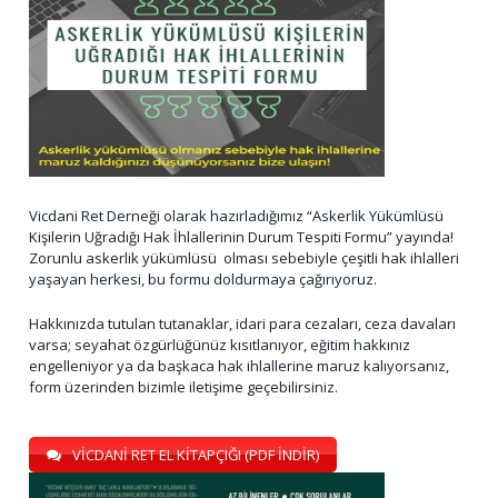
Vicdani Ret Derneği olarak hazırladığımız “Askerlik Yükümlüsü
Kişilerin Uğradığı Hak İhlallerinin Durum Tespiti Formu” yayında!
Zorunlu askerlik yükümlüsü olması sebebiyle çeşitli hak ihlalleri
yaşayan herkesi, bu formu doldurmaya çağırıyoruz.
Hakkınızda tutulan tutanaklar, idari para cezaları, ceza davaları
varsa; seyahat özgürlüğünüz kısıtlanıyor, eğitim hakkınız
engelleniyor ya da başkaca hak ihlallerine maruz kalıyorsanız,
form üzerinden bizimle iletişime geçebilirsiniz.
VİCDANİ RET EL KİTAPÇIĞI (PDF İNDİR)