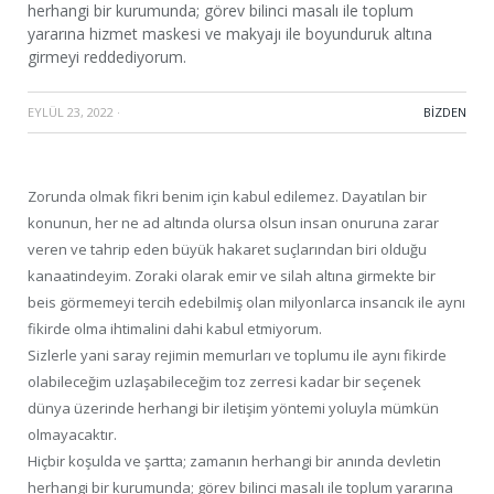
herhangi bir kurumunda; görev bilinci masalı ile toplum
yararına hizmet maskesi ve makyajı ile boyunduruk altına
girmeyi reddediyorum.
EYLÜL 23, 2022
·
BIZDEN
Zorunda olmak fikri benim için kabul edilemez. Dayatılan bir
konunun, her ne ad altında olursa olsun insan onuruna zarar
veren ve tahrip eden büyük hakaret suçlarından biri olduğu
kanaatindeyim. Zoraki olarak emir ve silah altına girmekte bir
beis görmemeyi tercih edebilmiş olan milyonlarca insancık ile aynı
fikirde olma ihtimalini dahi kabul etmiyorum.
Sizlerle yani saray rejimin memurları ve toplumu ile aynı fikirde
olabileceğim uzlaşabileceğim toz zerresi kadar bir seçenek
dünya üzerinde herhangi bir iletişim yöntemi yoluyla mümkün
olmayacaktır.
Hiçbir koşulda ve şartta; zamanın herhangi bir anında devletin
herhangi bir kurumunda; görev bilinci masalı ile toplum yararına