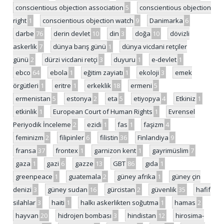
conscientious objection association
5
conscientious objection
right
1
conscientious objection watch
9
Danimarka
6
darbe
76
derin devlet
10
din
3
doğa
10
dövizli
askerlik
7
dünya barış günü
1
dünya vicdani retçiler
günü
2
dürzi vicdani retçi
3
duyuru
1
e-devlet
1
ebco
64
ebola
1
eğitim zayiatı
1
ekoloji
3
emek
örgütleri
1
eritre
1
erkeklik
18
ermeni
5
ermenistan
5
estonya
2
eta
5
etiyopya
4
Etkiniz
1
etkinlik
1
European Court of Human Rights
1
Evrensel
Periyodik İnceleme
2
ezidi
1
fas
1
faşizm
4
feminizm
2
filipinler
6
filistin
36
Finlandiya
9
fransa
37
frontex
1
garnizon kent
1
gayrimüslim
7
gaza
1
gazi
6
gazze
13
GBT
86
gıda
1
greenpeace
1
guatemala
2
güney afrika
1
güney çin
denizi
3
güney sudan
16
gürcistan
2
güvenlik
35
hafif
silahlar
3
haiti
1
halkı askerlikten soğutma
1
hamas
2
hayvan
20
hidrojen bombası
3
hindistan
12
hirosima-