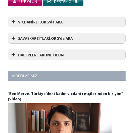
ÜYE OLUN
DESTEK OLUN
VİCDANİRET.ORG'da ARA
SAVASKARSİTLARİ.ORG'da ARA
HABERLERE ABONE OLUN
VIDEOLARIMIZ
“Ben Merve. Türkiye’deki kadın vicdani retçilerinden biriyim”
(Video)