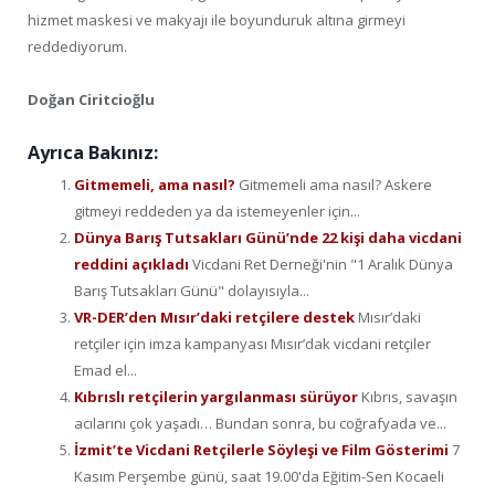
hizmet maskesi ve makyajı ile boyunduruk altına girmeyi
reddediyorum.
Doğan Ciritcioğlu
Ayrıca Bakınız:
Gitmemeli, ama nasıl?
Gitmemeli ama nasıl? Askere
gitmeyi reddeden ya da istemeyenler için...
Dünya Barış Tutsakları Günü’nde 22 kişi daha vicdani
reddini açıkladı
Vicdani Ret Derneği'nin "1 Aralık Dünya
Barış Tutsakları Günü" dolayısıyla...
VR-DER’den Mısır’daki retçilere destek
Mısır’daki
retçiler için imza kampanyası Mısır’dak vicdani retçiler
Emad el...
Kıbrıslı retçilerin yargılanması sürüyor
Kıbrıs, savaşın
acılarını çok yaşadı… Bundan sonra, bu coğrafyada ve...
İzmit’te Vicdani Retçilerle Söyleşi ve Film Gösterimi
7
Kasım Perşembe günü, saat 19.00'da Eğitim-Sen Kocaeli