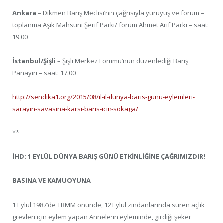
Ankara
– Dikmen Barış Meclisi’nin çağrısıyla yürüyüş ve forum –
toplanma Aşık Mahsuni Şerif Parkı/ forum Ahmet Arif Parkı – saat:
19.00
İstanbul/Şişli
– Şişli Merkez Forumu’nun düzenlediği Barış
Panayırı – saat: 17.00
http://sendika1.org/2015/08/il-il-dunya-baris-gunu-eylemleri-
sarayin-savasina-karsi-baris-icin-sokaga/
**
İHD: 1 EYLÜL DÜNYA BARIŞ GÜNÜ ETKİNLİĞİNE ÇAĞRIMIZDIR!
BASINA VE KAMUOYUNA
1 Eylül 1987’de TBMM önünde, 12 Eylül zindanlarında süren açlık
grevleri için eylem yapan Annelerin eyleminde, girdiği şeker