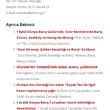
No: 2/1 Taksim- Beyoğlu
İletişim Tel No: 0212 244 44 23
E-Mail: istanbul@ihd.org.tr
Ayrıca Bakınız:
1 Eylül Dünya Barış Günü’nde, Sınır Kentlerinde Barış
Zinciri, Kadıköy ve Hatay’da Miting
DİSK, KESK, TMMOB
ve TTB, 1 Eylül Dünya Barış Günü’ne...
“Gezi Direnişi, Şiddet Karşıtlığı ve Barış” Atölyesi
"Gezi Direnişi, Şiddet Karşıtlığı ve Barış" Atölyesi Barış
Manço Kültür...
VİCDANİ RET DERNEĞİ’NİN GENEL KURUL ÇAĞRISIDIR
Derneğimiz, 2 Kasım 2013 Cumartesi günü saat 14:00-16:00
arasında İnsan...
Vicdani Ret Derneği’nin asker “kaçak”ları ile ilgili
basın toplantısına çağrı
30 Ekim 2013 Çarşamba, Saat:
14:00, İnsan Hakları Derneği İstanbul...
1 Aralık Dünya Barış Tutsakları Günü etkinliğine
davetlisiniz.
1 Aralık Dünya Barış Tutsakları Günü HİÇ