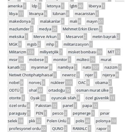
amerika
1
ldp
1
letonya
1
lgbti
40
liberya
1
libya
11
litvanya
6
lübnan
3
macaristan
1
makedonya
1
malakanlar
3
mali
8
mayın
51
mazlumder
2
medya
25
Mehmet Erkin Ekren
1
meksika
1
Merve Arkun
1
Mesarvot
2
metin bayrak
2
MGK
9
mgsb
2
mhp
1
militarizasyon
1
Militarizm
123
milliyetçilik
7
misket bombası
10
MİT
12
mısır
16
mobese
1
monitor
1
mülteci
76
murat
kanatlı
21
myanmar
8
namibya
1
nato
107
nazizm
1
Netiwit Chotiphatphaisal
1
newroz
1
nijer
1
nijerya
8
nobel
9
norveç
3
nükleer
113
OAC
9
obama
2
ODTÜ
1
ohal
43
ortadoğu
15
osman murat ülke
2
otorite
1
Oyak
10
oyuncak silah
4
özel güvenlik
11
özel ordu
4
Pakistan
12
panel
1
papa
12
paraguay
1
PEN
1
pesco
2
peşmerge
1
pınar
selek
18
pkk
12
Polen Ünlü
1
polis
43
polonya
10
profesyonel ordu
22
QUNO
2
RAMALC
1
rapor
5