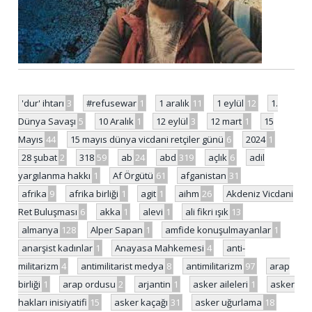
'dur' ihtarı
3
#refusewar
1
1 aralık
11
1 eylül
12
1.
Dünya Savaşı
5
10 Aralık
1
12 eylül
3
12 mart
1
15
Mayıs
44
15 mayıs dünya vicdani retçiler günü
6
2024
1
28 şubat
2
318
59
ab
24
abd
319
açlık
6
adil
yargılanma hakkı
1
Af Örgütü
61
afganistan
31
afrika
9
afrika birliği
1
agit
1
aihm
26
Akdeniz Vicdani
Ret Buluşması
6
akka
1
alevi
1
ali fikri ışık
13
almanya
128
Alper Sapan
1
amfide konuşulmayanlar
1
anarşist kadınlar
1
Anayasa Mahkemesi
4
anti-
militarizm
4
antimilitarist medya
8
antimilitarizm
97
arap
birliği
1
arap ordusu
2
arjantin
1
asker aileleri
1
asker
hakları inisiyatifi
15
asker kaçağı
31
asker uğurlama
18