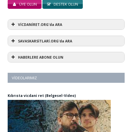
ÜYE OLUN
DESTEK OLUN
VİCDANİRET.ORG'da ARA
SAVASKARSİTLARİ.ORG'da ARA
HABERLERE ABONE OLUN
VIDEOLARIMIZ
Kıbrısta vicdani ret (Belgesel-Video)