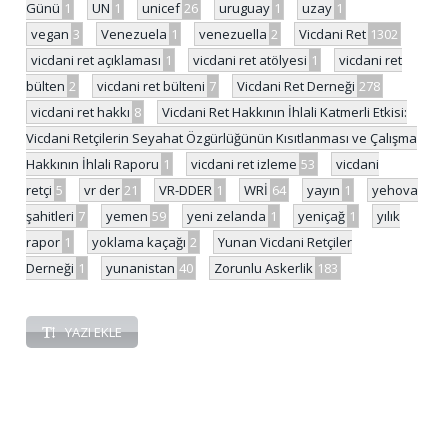
Günü
1
UN
1
unicef
26
uruguay
1
uzay
1
vegan
3
Venezuela
1
venezuella
2
Vicdani Ret
1302
vicdani ret açıklaması
1
vicdani ret atölyesi
1
vicdani ret
bülten
2
vicdani ret bülteni
7
Vicdani Ret Derneği
278
vicdani ret hakkı
8
Vicdani Ret Hakkının İhlali Katmerli Etkisi:
Vicdani Retçilerin Seyahat Özgürlüğünün Kısıtlanması ve Çalışma
Hakkının İhlali Raporu
1
vicdani ret izleme
53
vicdani
retçi
5
vr der
21
VR-DDER
1
WRİ
64
yayın
1
yehova
şahitleri
7
yemen
59
yeni zelanda
1
yeniçağ
1
yılık
rapor
1
yoklama kaçağı
2
Yunan Vicdani Retçiler
Derneği
1
yunanistan
40
Zorunlu Askerlik
183
YAZI EKLE