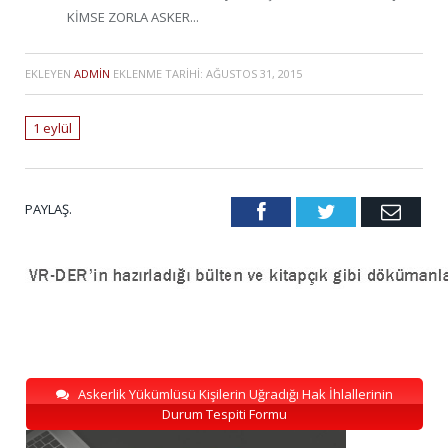
KİMSE ZORLA ASKER...
EKLEYEN
ADMIN
EKLENME TARIHI:
AĞUSTOS 31, 2015
1 eylül
PAYLAŞ.
Facebook
Twitter
Emai
Askerlik Yükümlüsü Kişilerin Uğradığı Hak İhlallerinin
Durum Tespiti Formu