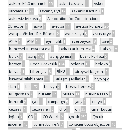
askere kötü muamele
55
askeri cezaevi
4
Askeri
Harcamalar
92
askeri yargı
17
Askerlik Kanunu
1
askersiz lefkoşa
5
Association for Conscientious
Objection
1
asya
1
avrupa
41
avrupa konseyi
26
Avrupa Vicdani Ret Bürosu
2
avustralya
5
avusturya
2
AYİM
1
AYM
14
ayrımcılık
1
azerbaycan
8
bae
2
bahçeşehir üniversitesi
1
bakanlar komitesi
4
bakaya
8
baltık
7
barış
174
barış gemisi
1
basra körfezi
5
batoça
1
Bedelli Askerlik
114
belarus
13
belçika
6
beraat
1
biber gazı
8
BİKG
1
bireysel başvuru
2
bireysel silahlanma
71
Birleşmiş Milletler
2
biyolojik
silah
1
bm
172
bolivya
2
bosna hersek
2
Bulgaristan
3
bulletin
14
bülten
11
burkina faso
1
burundi
2
çad
1
campaign
5
çarşı
1
çekya
1
cezaevi
1
cezaevleri
6
chp
1
çin
35
çınar koçgiri
doğan
3
CO
1
CO Watch
2
çocuk
150
Çocuk
askerler
45
connection e.V
7
conscientious objection
16