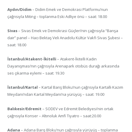
Aydın/Didim
– Didim Emek ve Demokrasi Platformu’nun
çağrısıyla Miting – toplanma Eski Adliye önü – saat: 18.00
Sivas
– Sivas Emek ve Demokrasi Güçleri’nin çağrısıyla “Barışa
dair” panel – Hacı Bektaş Veli Anadolu Kültür Vakfı Sivas Şubesi –
saat: 18.00
İstanbul/Atakent-İkitelli
– Atakent-İkitelli Kadın
Dayanışması’nın çağrısıyla Arenapark otobüs durağı arkasında
ses çıkarma eylemi – saat: 19.30
İstanbul/Kartal
– Kartal Barış Bloku’nun çağrısıyla Kartallı Kazım
Meydanı’ndan Kartal Meydanı’na yürüyüş – saat: 19.00
Balıkesir/Edremit
– SODEV ve Edremit Belediyesi’nin ortak
çağrısıyla Konser – Altınoluk Amfi Tiyatro – saat:20.00
Adana
– Adana Barış Bloku’nun çağrısıyla yürüyüş – toplanma