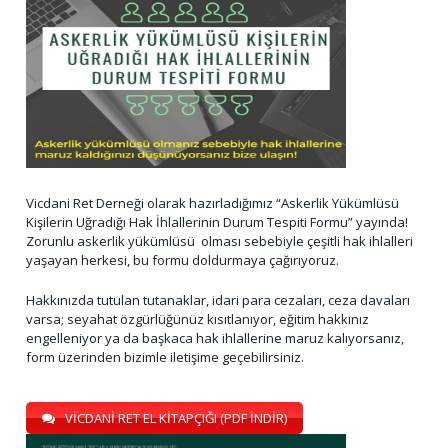
Vicdani Ret Derneği olarak hazırladığımız “Askerlik Yükümlüsü
Kişilerin Uğradığı Hak İhlallerinin Durum Tespiti Formu” yayında!
Zorunlu askerlik yükümlüsü olması sebebiyle çeşitli hak ihlalleri
yaşayan herkesi, bu formu doldurmaya çağırıyoruz.
Hakkınızda tutulan tutanaklar, idari para cezaları, ceza davaları
varsa; seyahat özgürlüğünüz kısıtlanıyor, eğitim hakkınız
engelleniyor ya da başkaca hak ihlallerine maruz kalıyorsanız,
form üzerinden bizimle iletişime geçebilirsiniz.
VİCDANİ RET EL KİTAPÇIĞI (PDF İNDİR)