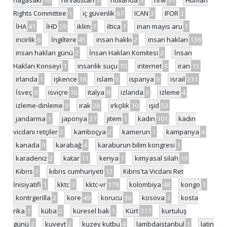
nagasaki
16
hırvatistan
1
hollanda
5
hrw
31
Human
Rights Committee
1
iç güvenlik
67
ICAN
3
IFOR
2
İHA
41
İHD
29
iklim
7
iltica
1
inan mayıs aru
1
incirlik
6
İngiltere
45
insan hakkı
2
insan hakları
138
insan hakları günü
2
İnsan Hakları Komitesi
2
İnsan
Hakları Konseyi
1
insanlık suçu
10
internet
9
iran
15
irlanda
1
işkence
18
islam
5
ispanya
9
israil
231
İsveç
9
isviçre
10
italya
8
izlanda
3
izleme
4
izleme-dinleme
9
ırak
28
ırkçılık
10
ışid
53
jandarma
1
japonya
37
jitem
1
kadın
101
kadın
vicdani retçiler
2
kamboçya
2
kamerun
1
kampanya
4
kanada
9
karabağ
4
karaburun bilim kongresi
1
karadeniz
2
katar
11
kenya
1
kimyasal silah
19
Kıbrıs
1
kıbrıs cumhuriyeti
12
Kıbrıs'ta Vicdani Ret
İnisiyatifi
1
kktc
3
kktc-vr
179
kolombiya
48
kongo
1
kontrgerilla
2
kore
49
korucu
30
kosova
1
kosta
rika
1
küba
2
küresel bak
1
Kürt
317
kurtuluş
günü
2
kuveyt
2
kuzey kutbu
4
lambdaistanbul
1
latin