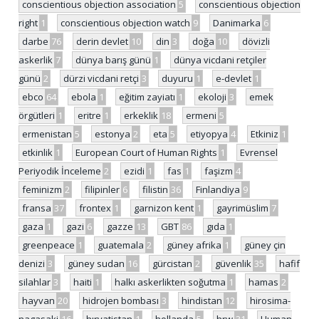
conscientious objection association
5
conscientious objection
right
1
conscientious objection watch
9
Danimarka
6
darbe
76
derin devlet
10
din
3
doğa
10
dövizli
askerlik
7
dünya barış günü
1
dünya vicdani retçiler
günü
2
dürzi vicdani retçi
3
duyuru
1
e-devlet
1
ebco
64
ebola
1
eğitim zayiatı
1
ekoloji
3
emek
örgütleri
1
eritre
1
erkeklik
18
ermeni
5
ermenistan
5
estonya
2
eta
5
etiyopya
4
Etkiniz
1
etkinlik
1
European Court of Human Rights
1
Evrensel
Periyodik İnceleme
2
ezidi
1
fas
1
faşizm
4
feminizm
2
filipinler
6
filistin
36
Finlandiya
9
fransa
37
frontex
1
garnizon kent
1
gayrimüslim
7
gaza
1
gazi
6
gazze
13
GBT
86
gıda
1
greenpeace
1
guatemala
2
güney afrika
1
güney çin
denizi
3
güney sudan
16
gürcistan
2
güvenlik
35
hafif
silahlar
3
haiti
1
halkı askerlikten soğutma
1
hamas
2
hayvan
20
hidrojen bombası
3
hindistan
12
hirosima-