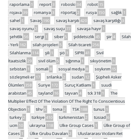
raporlama
1
report
3
roboski
34
robot
15
rojava
39
romanya
3
röportaj
2
rusya
150
sağlık
1
sahel
1
Savaş
190
savaş karşıtı
420
savaş karşıtlığı
3
savaş oyunu
2
savaş suçu
77
savaşa hayır
1
şehitlik
56
sergi
1
siber
5
şiddetsizlik
45
şiir
4
Silah
- Yerli
162
silah projeleri
5
Silah ticareti
256
Silahlanma
114
şili
1
şiö
1
SIPRI
41
Sivil
İtaatsizlik
29
sivil ölüm
5
sığınma
1
sıkıyönetim
1
sırbistan
1
somali
8
sosyal medya
8
soykırım
15
sözleşmeli er
17
srilanka
2
sudan
12
Şüpheli Asker
Ölümleri
358
Suriye
172
Suruç Katliamı
1
suudi
arabistan
45
tayland
16
tayvan
4
tck 318
1
The
Multiplier Effect Of The Violation Of The Right To Conscientious
Objection
1
tihv
5
toma
2
TSK
188
tunus
1
turkey
2
türkiye
410
türkmenistan
2
tüsiad
6
ucm
10
ukrayna
118
Ulke Group Cases
1
Ülke Group of
Cases
1
Ülke Grubu Davaları
2
Uluslararası Vicdani Ret