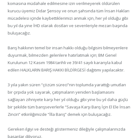
komasına müdahale edilmesine izin verilmeyerek öldürülen
kurucu üyemiz Didar Şensoy ve onun şahsında tüm İnsan Hakları
mücadelesi içinde kaybettiklerimizi anmak için, her yıl olduğu gibi
bu yıl da yine İHD olarak dostları ve sevenleriyle mezarı başında
buluşacağız.
Barış hakkının temel bir insan hakkı olduğu bilgisini bilmeyenlere
duyurmak, bilmezden gelenlere hatırlatmak için; BM Genel
Kurulunun 12 Kasım 1984 tarihli ve 39/41 sayılı kararıyla kabul
edilen HALKLARIN BARIŞ HAKKI BİLDİRGESİ dağıtımı yapılacaktır.
3 yıla yakın süren “çözüm süreci”nin toplumda yarattığı umutları
bir çırpıda yok sayarak, çatışmaların yeniden başlamasını
sağlayan zihniyete karşı her yıl olduğu gibi yine bu yıl daha güçlü
bir şekilde tüm barışseverlerle “Savaşa Karşı Barış İçin El Ele İnsan
Zinciri” etkinliğimizde “İlla Barış” demek için buluşacağız.
Gereken ilgiyi ve desteği göstermeniz dileğiyle çalışmalarınızda
başarılar diliyoruz.