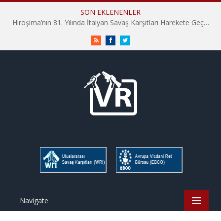
SON EKLENENLER
Hiroşima’nın 81. Yılında İtalyan Savaş Karşıtları Harekete Geçti: “Hatırlamak yeterli değil”
RSS
Facebook
Twitter
Navigate