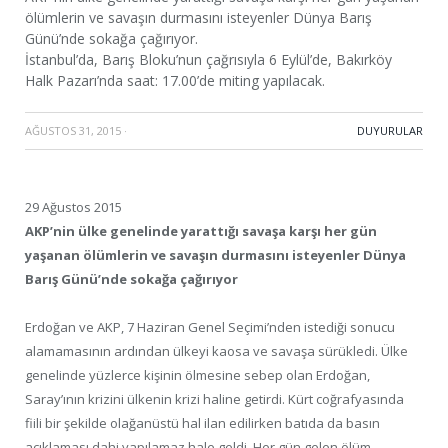
ölümlerin ve savaşın durmasını isteyenler Dünya Barış
Günü’nde sokağa çağırıyor.
İstanbul’da, Barış Bloku’nun çağrısıyla 6 Eylül’de, Bakırköy
Halk Pazarı’nda saat: 17.00’de miting yapılacak.
AĞUSTOS 31, 2015
·
DUYURULAR
29 Ağustos 2015
AKP’nin ülke genelinde yarattığı savaşa karşı her gün
yaşanan ölümlerin ve savaşın durmasını isteyenler Dünya
Barış Günü’nde sokağa çağırıyor
Erdoğan ve AKP, 7 Haziran Genel Seçimi’nden istediği sonucu
alamamasının ardından ülkeyi kaosa ve savaşa sürükledi. Ülke
genelinde yüzlerce kişinin ölmesine sebep olan Erdoğan,
Saray’ının krizini ülkenin krizi haline getirdi. Kürt coğrafyasında
fiili bir şekilde olağanüstü hal ilan edilirken batıda da basın
açıklaması dahi yapılamaz hale geldi. Her gün gelen ölüm