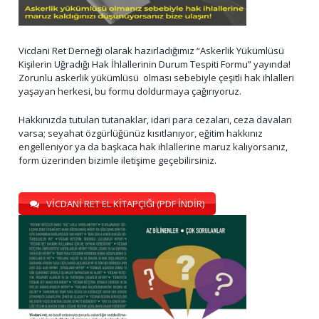
Vicdani Ret Derneği olarak hazırladığımız “Askerlik Yükümlüsü
Kişilerin Uğradığı Hak İhlallerinin Durum Tespiti Formu” yayında!
Zorunlu askerlik yükümlüsü olması sebebiyle çeşitli hak ihlalleri
yaşayan herkesi, bu formu doldurmaya çağırıyoruz.
Hakkınızda tutulan tutanaklar, idari para cezaları, ceza davaları
varsa; seyahat özgürlüğünüz kısıtlanıyor, eğitim hakkınız
engelleniyor ya da başkaca hak ihlallerine maruz kalıyorsanız,
form üzerinden bizimle iletişime geçebilirsiniz.
VİCDANİ RET EL KİTAPÇIĞI (PDF İNDİR)