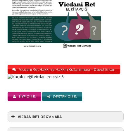
Vicdani Ret Hakkı ve Hakkın Kullanılması – Davut Erkan
ÜYE OLUN
DESTEK OLUN
VİCDANİRET.ORG'da ARA