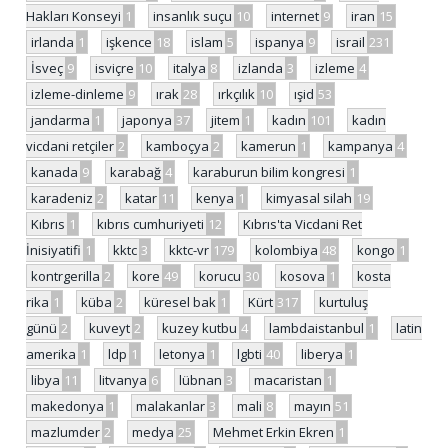
Hakları Konseyi
1
insanlık suçu
10
internet
9
iran
15
irlanda
1
işkence
18
islam
5
ispanya
9
israil
231
İsveç
9
isviçre
10
italya
8
izlanda
3
izleme
4
izleme-dinleme
9
ırak
28
ırkçılık
10
ışid
53
jandarma
1
japonya
37
jitem
1
kadın
101
kadın
vicdani retçiler
2
kamboçya
2
kamerun
1
kampanya
4
kanada
9
karabağ
4
karaburun bilim kongresi
1
karadeniz
2
katar
11
kenya
1
kimyasal silah
19
Kıbrıs
1
kıbrıs cumhuriyeti
12
Kıbrıs'ta Vicdani Ret
İnisiyatifi
1
kktc
3
kktc-vr
179
kolombiya
48
kongo
1
kontrgerilla
2
kore
49
korucu
30
kosova
1
kosta
rika
1
küba
2
küresel bak
1
Kürt
317
kurtuluş
günü
2
kuveyt
2
kuzey kutbu
4
lambdaistanbul
1
latin
amerika
1
ldp
1
letonya
1
lgbti
40
liberya
1
libya
11
litvanya
6
lübnan
3
macaristan
1
makedonya
1
malakanlar
3
mali
8
mayın
51
mazlumder
2
medya
25
Mehmet Erkin Ekren
1