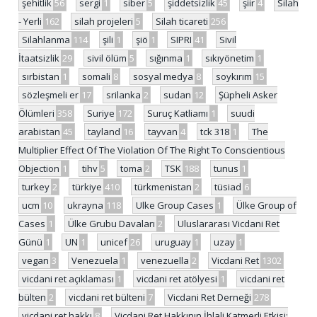
şehitlik
56
sergi
1
siber
5
şiddetsizlik
45
şiir
4
Silah
- Yerli
162
silah projeleri
5
Silah ticareti
256
Silahlanma
114
şili
1
şiö
1
SIPRI
41
Sivil
İtaatsizlik
29
sivil ölüm
5
sığınma
1
sıkıyönetim
1
sırbistan
1
somali
8
sosyal medya
8
soykırım
15
sözleşmeli er
17
srilanka
2
sudan
12
Şüpheli Asker
Ölümleri
358
Suriye
172
Suruç Katliamı
1
suudi
arabistan
45
tayland
16
tayvan
4
tck 318
1
The
Multiplier Effect Of The Violation Of The Right To Conscientious
Objection
1
tihv
5
toma
2
TSK
188
tunus
1
turkey
2
türkiye
410
türkmenistan
2
tüsiad
6
ucm
10
ukrayna
118
Ulke Group Cases
1
Ülke Group of
Cases
1
Ülke Grubu Davaları
2
Uluslararası Vicdani Ret
Günü
1
UN
1
unicef
26
uruguay
1
uzay
1
vegan
3
Venezuela
1
venezuella
2
Vicdani Ret
1302
vicdani ret açıklaması
1
vicdani ret atölyesi
1
vicdani ret
bülten
2
vicdani ret bülteni
7
Vicdani Ret Derneği
278
vicdani ret hakkı
8
Vicdani Ret Hakkının İhlali Katmerli Etkisi: