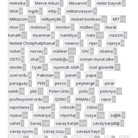
meksika
1
Merve Arkun
1
Mesarvot
2
metin bayrak
2
MGK
9
mgsb
2
mhp
1
militarizasyon
1
Militarizm
123
milliyetçilik
7
misket bombası
10
MİT
12
mısır
16
mobese
1
monitor
1
mülteci
76
murat
kanatlı
21
myanmar
8
namibya
1
nato
107
nazizm
1
Netiwit Chotiphatphaisal
1
newroz
1
nijer
1
nijerya
8
nobel
9
norveç
3
nükleer
113
OAC
9
obama
2
ODTÜ
1
ohal
43
ortadoğu
15
osman murat ülke
2
otorite
1
Oyak
10
oyuncak silah
4
özel güvenlik
11
özel ordu
4
Pakistan
12
panel
1
papa
12
paraguay
1
PEN
1
pesco
2
peşmerge
1
pınar
selek
18
pkk
12
Polen Ünlü
1
polis
43
polonya
10
profesyonel ordu
22
QUNO
2
RAMALC
1
rapor
5
raporlama
1
report
3
roboski
34
robot
15
rojava
39
romanya
3
röportaj
2
rusya
150
sağlık
1
sahel
1
Savaş
190
savaş karşıtı
420
savaş karşıtlığı
3
savaş oyunu
2
savaş suçu
77
savaşa hayır
1