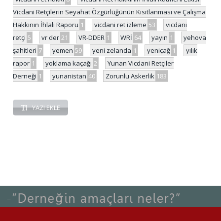
Vicdani Retçilerin Seyahat Özgürlüğünün Kısıtlanması ve Çalışma
Hakkının İhlali Raporu
1
vicdani ret izleme
53
vicdani
retçi
5
vr der
21
VR-DDER
1
WRİ
64
yayın
1
yehova
şahitleri
7
yemen
59
yeni zelanda
1
yeniçağ
1
yılık
rapor
1
yoklama kaçağı
2
Yunan Vicdani Retçiler
Derneği
1
yunanistan
40
Zorunlu Askerlik
183
YAZI EKLE