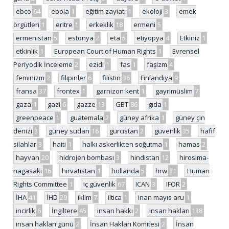
ebco
64
ebola
1
eğitim zayiatı
1
ekoloji
3
emek
örgütleri
1
eritre
1
erkeklik
18
ermeni
5
ermenistan
5
estonya
2
eta
5
etiyopya
4
Etkiniz
1
etkinlik
1
European Court of Human Rights
1
Evrensel
Periyodik İnceleme
2
ezidi
1
fas
1
faşizm
4
feminizm
2
filipinler
6
filistin
36
Finlandiya
9
fransa
37
frontex
1
garnizon kent
1
gayrimüslim
7
gaza
1
gazi
6
gazze
13
GBT
86
gıda
1
greenpeace
1
guatemala
2
güney afrika
1
güney çin
denizi
3
güney sudan
16
gürcistan
2
güvenlik
35
hafif
silahlar
3
haiti
1
halkı askerlikten soğutma
1
hamas
2
hayvan
20
hidrojen bombası
3
hindistan
12
hirosima-
nagasaki
16
hırvatistan
1
hollanda
5
hrw
31
Human
Rights Committee
1
iç güvenlik
67
ICAN
3
IFOR
2
İHA
41
İHD
29
iklim
7
iltica
1
inan mayıs aru
1
incirlik
6
İngiltere
45
insan hakkı
2
insan hakları
138
insan hakları günü
2
İnsan Hakları Komitesi
2
İnsan