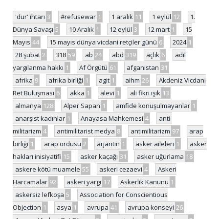
'dur' ihtarı
3
#refusewar
1
1 aralık
11
1 eylül
12
1.
Dünya Savaşı
5
10 Aralık
1
12 eylül
3
12 mart
1
15
Mayıs
44
15 mayıs dünya vicdani retçiler günü
6
2024
1
28 şubat
2
318
59
ab
24
abd
319
açlık
6
adil
yargılanma hakkı
1
Af Örgütü
61
afganistan
31
afrika
9
afrika birliği
1
agit
1
aihm
26
Akdeniz Vicdani
Ret Buluşması
6
akka
1
alevi
1
ali fikri ışık
13
almanya
128
Alper Sapan
1
amfide konuşulmayanlar
1
anarşist kadınlar
1
Anayasa Mahkemesi
4
anti-
militarizm
4
antimilitarist medya
8
antimilitarizm
97
arap
birliği
1
arap ordusu
2
arjantin
1
asker aileleri
1
asker
hakları inisiyatifi
15
asker kaçağı
31
asker uğurlama
18
askere kötü muamele
55
askeri cezaevi
4
Askeri
Harcamalar
92
askeri yargı
17
Askerlik Kanunu
1
askersiz lefkoşa
5
Association for Conscientious
Objection
1
asya
1
avrupa
41
avrupa konseyi
26