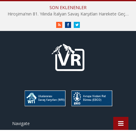
SON EKLENENLER
Hiroşima’nın 81. Yılında İtalyan Savaş Karşıtları Harekete Geçti: “Hatırlamak yeterli değil”
RSS
Facebook
Twitter
Navigate