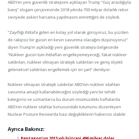
ABD’nin yeni güvenlik stratejisini açıklayan Trump “Güç aracılığıyla
barış” sloganı çerçevesinde 2018 yılında 700 milyar dolarlık rekor
seviyede askeri harcama yapılmasını emrettiğini de söyledi.
“Zayıflığı ihtilafa giden en kolay yol olarak görüyoruz, bu yüzden
de rakipsiz bir gücün en kesin savunma olacağını düşünüyoruz”
diyen Trump’ın açıkladığı yeni güvenlik stratejisi belgesinde
“Nükleer gücün tüm ihtilafları engelleyemeyeceği, fakat nükleer
saldırıları, nükleer olmayan stratejik saldırıları ve geniş ölçekli
geleneksel saldırıları engellemek için ön şart” deniliyor.
Nükleer olmayan stratejik saldırılar ABD’nin nükleer silahları
savunma amaçlı kullanabileceğini söylediği yeni bir tehdit
kategorisi ve uzmanlarca bu durum önümüzdeki haftalarda
ABD’nin nükleer silahlar konusundaki tutumunu düzenleyen
Nuclear Posture Review’da bazı değişikliklerin habercisi olabilir.
Ayrıca Bakınız:
Pentagon’un 2015 yılı bütçesi 496 milyar dolar