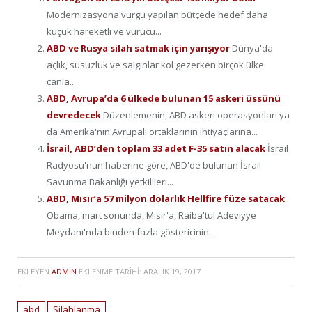
Modernizasyona vurgu yapılan bütçede hedef daha
küçük hareketli ve vurucu...
ABD ve Rusya silah satmak için yarışıyor
Dünya'da
açlık, susuzluk ve salgınlar kol gezerken birçok ülke
canla...
ABD, Avrupa’da 6 ülkede bulunan 15 askeri üssünü
devredecek
Düzenlemenin, ABD askeri operasyonları ya
da Amerika'nın Avrupalı ortaklarının ihtiyaçlarına...
İsrail, ABD’den toplam 33 adet F-35 satın alacak
İsrail
Radyosu'nun haberine göre, ABD'de bulunan İsrail
Savunma Bakanlığı yetkilileri...
ABD, Mısır’a 57 milyon dolarlık Hellfire füze satacak
Obama, mart sonunda, Mısır'a, Raiba'tul Adeviyye
Meydanı'nda binden fazla göstericinin...
EKLEYEN
ADMIN
EKLENME TARIHI:
ARALIK 19, 2017
abd
Silahlanma