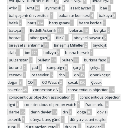
Avrupa Vicdani Ret Bürosu
2
avustralya
5
avusturya
2
AYİM
1
AYM
14
ayrımcılık
1
azerbaycan
8
bae
2
bahçeşehir üniversitesi
1
bakanlar komitesi
4
bakaya
8
baltık
7
barış
174
barış gemisi
1
basra körfezi
5
batoça
1
Bedelli Askerlik
114
belarus
13
belçika
6
beraat
1
biber gazı
8
BİKG
1
bireysel başvuru
2
bireysel silahlanma
71
Birleşmiş Milletler
2
biyolojik
silah
1
bm
172
bolivya
2
bosna hersek
2
Bulgaristan
3
bulletin
14
bülten
11
burkina faso
1
burundi
2
çad
1
campaign
5
çarşı
1
çekya
1
cezaevi
1
cezaevleri
6
chp
1
çin
35
çınar koçgiri
doğan
3
CO
1
CO Watch
2
çocuk
150
Çocuk
askerler
45
connection e.V
7
conscientious objection
16
conscientious objection association
5
conscientious objection
right
1
conscientious objection watch
9
Danimarka
6
darbe
76
derin devlet
10
din
3
doğa
10
dövizli
askerlik
7
dünya barış günü
1
dünya vicdani retçiler
günü
2
dürzi vicdani retçi
3
duyuru
1
e-devlet
1