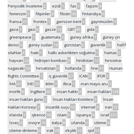
Periyodik İnceleme
2
ezidi
1
fas
1
faşizm
4
feminizm
2
filipinler
6
filistin
36
Finlandiya
9
fransa
37
frontex
1
garnizon kent
1
gayrimüslim
7
gaza
1
gazi
6
gazze
13
GBT
86
gıda
1
greenpeace
1
guatemala
2
güney afrika
1
güney çin
denizi
3
güney sudan
16
gürcistan
2
güvenlik
35
hafif
silahlar
3
haiti
1
halkı askerlikten soğutma
1
hamas
2
hayvan
20
hidrojen bombası
3
hindistan
12
hirosima-
nagasaki
16
hırvatistan
1
hollanda
5
hrw
31
Human
Rights Committee
1
iç güvenlik
67
ICAN
3
IFOR
2
İHA
41
İHD
29
iklim
7
iltica
1
inan mayıs aru
1
incirlik
6
İngiltere
45
insan hakkı
2
insan hakları
138
insan hakları günü
2
İnsan Hakları Komitesi
2
İnsan
Hakları Konseyi
1
insanlık suçu
10
internet
9
iran
15
irlanda
1
işkence
18
islam
5
ispanya
9
israil
231
İsveç
9
isviçre
10
italya
8
izlanda
3
izleme
4
izleme-dinleme
9
ırak
28
ırkçılık
10
ışid
53