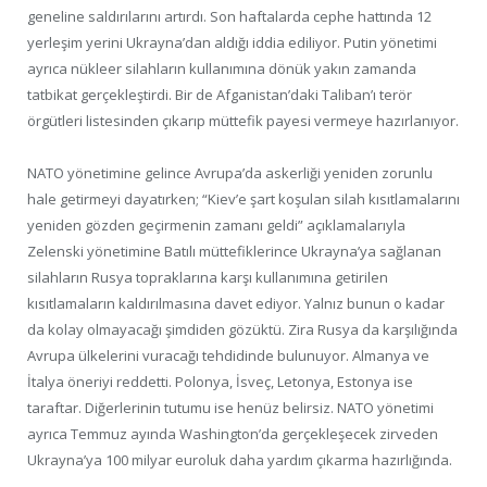
geneline saldırılarını artırdı. Son haftalarda cephe hattında 12
yerleşim yerini Ukrayna’dan aldığı iddia ediliyor. Putin yönetimi
ayrıca nükleer silahların kullanımına dönük yakın zamanda
tatbikat gerçekleştirdi. Bir de Afganistan’daki Taliban’ı terör
örgütleri listesinden çıkarıp müttefik payesi vermeye hazırlanıyor.
NATO yönetimine gelince Avrupa’da askerliği yeniden zorunlu
hale getirmeyi dayatırken; “Kiev’e şart koşulan silah kısıtlamalarını
yeniden gözden geçirmenin zamanı geldi” açıklamalarıyla
Zelenski yönetimine Batılı müttefiklerince Ukrayna’ya sağlanan
silahların Rusya topraklarına karşı kullanımına getirilen
kısıtlamaların kaldırılmasına davet ediyor. Yalnız bunun o kadar
da kolay olmayacağı şimdiden gözüktü. Zira Rusya da karşılığında
Avrupa ülkelerini vuracağı tehdidinde bulunuyor. Almanya ve
İtalya öneriyi reddetti. Polonya, İsveç, Letonya, Estonya ise
taraftar. Diğerlerinin tutumu ise henüz belirsiz. NATO yönetimi
ayrıca Temmuz ayında Washington’da gerçekleşecek zirveden
Ukrayna’ya 100 milyar euroluk daha yardım çıkarma hazırlığında.