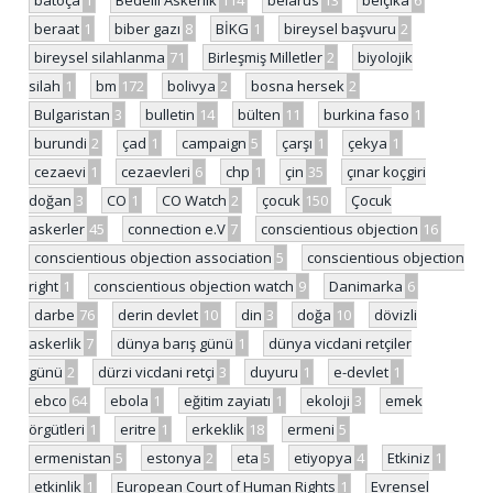
batoça
1
Bedelli Askerlik
114
belarus
13
belçika
6
beraat
1
biber gazı
8
BİKG
1
bireysel başvuru
2
bireysel silahlanma
71
Birleşmiş Milletler
2
biyolojik
silah
1
bm
172
bolivya
2
bosna hersek
2
Bulgaristan
3
bulletin
14
bülten
11
burkina faso
1
burundi
2
çad
1
campaign
5
çarşı
1
çekya
1
cezaevi
1
cezaevleri
6
chp
1
çin
35
çınar koçgiri
doğan
3
CO
1
CO Watch
2
çocuk
150
Çocuk
askerler
45
connection e.V
7
conscientious objection
16
conscientious objection association
5
conscientious objection
right
1
conscientious objection watch
9
Danimarka
6
darbe
76
derin devlet
10
din
3
doğa
10
dövizli
askerlik
7
dünya barış günü
1
dünya vicdani retçiler
günü
2
dürzi vicdani retçi
3
duyuru
1
e-devlet
1
ebco
64
ebola
1
eğitim zayiatı
1
ekoloji
3
emek
örgütleri
1
eritre
1
erkeklik
18
ermeni
5
ermenistan
5
estonya
2
eta
5
etiyopya
4
Etkiniz
1
etkinlik
1
European Court of Human Rights
1
Evrensel