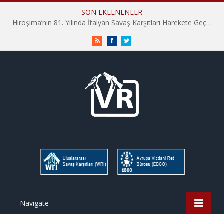
SON EKLENENLER
Hiroşima’nın 81. Yılında İtalyan Savaş Karşıtları Harekete Geçti: “Hatırlamak yeterli değil”
RSS
Facebook
Twitter
Navigate