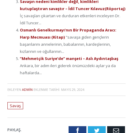
Savaşın nedeni kimlikler değil, kimlikleri
kutuplaştıran savaştır – İdil Tuncer Kılavuz(Röportaj)
İç savaşları çıkartan ve durduran etkenleri inceleyen Dr.
İdil Tuncer...
Osmanlı Genelkurmayı’nın Bir Propaganda Aracı:
Harp Mecmuası (Kitap)
"savaşa giden gençlerin
başarılarını annelerinin, babalarının, kardeşlerinin,
kızlarının ve oğullarının...
“Mehmetçik Suriye’de” manşeti – Aslı Aydıntaşbaş
Ankara, bir adım ileri giderek önümüzdeki aylar ya da
haftalarda...
EKLEYEN
ADMIN
EKLENME TARIHI:
MAYIS 29, 2024
Savaş
PAYLAŞ.
Facebook
Twitter
Emai