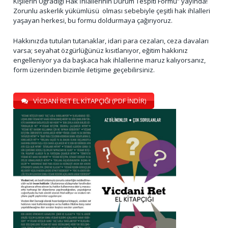
Kişilerin Uğradığı Hak İhlallerinin Durum Tespiti Formu” yayında!
Zorunlu askerlik yükümlüsü olması sebebiyle çeşitli hak ihlalleri
yaşayan herkesi, bu formu doldurmaya çağırıyoruz.
Hakkınızda tutulan tutanaklar, idari para cezaları, ceza davaları
varsa; seyahat özgürlüğünüz kısıtlanıyor, eğitim hakkınız
engelleniyor ya da başkaca hak ihlallerine maruz kalıyorsanız,
form üzerinden bizimle iletişime geçebilirsiniz.
VİCDANİ RET EL KİTAPÇIĞI (PDF İNDİR)