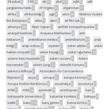
28 şubat
2
318
59
ab
24
abd
319
açlık
6
adil
yargılanma hakkı
1
Af Örgütü
61
afganistan
31
afrika
9
afrika birliği
1
agit
1
aihm
26
Akdeniz Vicdani
Ret Buluşması
6
akka
1
alevi
1
ali fikri ışık
13
almanya
128
Alper Sapan
1
amfide konuşulmayanlar
1
anarşist kadınlar
1
Anayasa Mahkemesi
4
anti-
militarizm
4
antimilitarist medya
8
antimilitarizm
97
arap
birliği
1
arap ordusu
2
arjantin
1
asker aileleri
1
asker
hakları inisiyatifi
15
asker kaçağı
31
asker uğurlama
18
askere kötü muamele
55
askeri cezaevi
4
Askeri
Harcamalar
92
askeri yargı
17
Askerlik Kanunu
1
askersiz lefkoşa
5
Association for Conscientious
Objection
1
asya
1
avrupa
41
avrupa konseyi
26
Avrupa Vicdani Ret Bürosu
2
avustralya
5
avusturya
2
AYİM
1
AYM
14
ayrımcılık
1
azerbaycan
8
bae
2
bahçeşehir üniversitesi
1
bakanlar komitesi
4
bakaya
8
baltık
7
barış
174
barış gemisi
1
basra körfezi
5