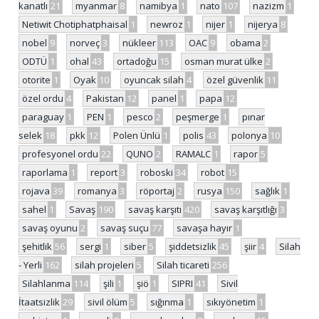
kanatlı
21
myanmar
8
namibya
1
nato
107
nazizm
1
Netiwit Chotiphatphaisal
1
newroz
1
nijer
1
nijerya
8
nobel
9
norveç
3
nükleer
113
OAC
9
obama
2
ODTÜ
1
ohal
43
ortadoğu
15
osman murat ülke
2
otorite
1
Oyak
10
oyuncak silah
4
özel güvenlik
11
özel ordu
4
Pakistan
12
panel
1
papa
12
paraguay
1
PEN
1
pesco
2
peşmerge
1
pınar
selek
18
pkk
12
Polen Ünlü
1
polis
43
polonya
10
profesyonel ordu
22
QUNO
2
RAMALC
1
rapor
5
raporlama
1
report
3
roboski
34
robot
15
rojava
39
romanya
3
röportaj
2
rusya
150
sağlık
1
sahel
1
Savaş
190
savaş karşıtı
420
savaş karşıtlığı
3
savaş oyunu
2
savaş suçu
77
savaşa hayır
1
şehitlik
56
sergi
1
siber
5
şiddetsizlik
45
şiir
4
Silah
- Yerli
162
silah projeleri
5
Silah ticareti
256
Silahlanma
114
şili
1
şiö
1
SIPRI
41
Sivil
İtaatsizlik
29
sivil ölüm
5
sığınma
1
sıkıyönetim
1