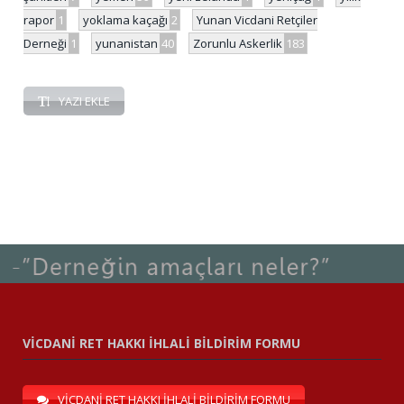
rapor
1
yoklama kaçağı
2
Yunan Vicdani Retçiler
Derneği
1
yunanistan
40
Zorunlu Askerlik
183
YAZI EKLE
VİCDANİ RET HAKKI İHLALİ BİLDİRİM FORMU
VİCDANİ RET HAKKI İHLALİ BİLDİRİM FORMU