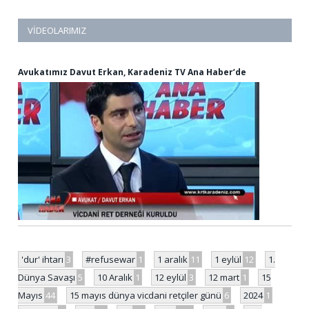
VIDEOLARIMIZ
Avukatımız Davut Erkan, Karadeniz TV Ana Haber’de
'dur' ihtarı
3
#refusewar
1
1 aralık
11
1 eylül
12
1.
Dünya Savaşı
5
10 Aralık
1
12 eylül
3
12 mart
1
15
Mayıs
44
15 mayıs dünya vicdani retçiler günü
6
2024
1