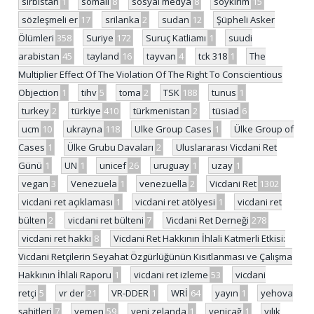
sırbistan
1
somali
8
sosyal medya
8
soykırım
15
sözleşmeli er
17
srilanka
2
sudan
12
Şüpheli Asker
Ölümleri
358
Suriye
172
Suruç Katliamı
1
suudi
arabistan
45
tayland
16
tayvan
4
tck 318
1
The
Multiplier Effect Of The Violation Of The Right To Conscientious
Objection
1
tihv
5
toma
2
TSK
188
tunus
1
turkey
2
türkiye
410
türkmenistan
2
tüsiad
6
ucm
10
ukrayna
118
Ulke Group Cases
1
Ülke Group of
Cases
1
Ülke Grubu Davaları
2
Uluslararası Vicdani Ret
Günü
1
UN
1
unicef
26
uruguay
1
uzay
1
vegan
3
Venezuela
1
venezuella
2
Vicdani Ret
1302
vicdani ret açıklaması
1
vicdani ret atölyesi
1
vicdani ret
bülten
2
vicdani ret bülteni
7
Vicdani Ret Derneği
278
vicdani ret hakkı
8
Vicdani Ret Hakkının İhlali Katmerli Etkisi:
Vicdani Retçilerin Seyahat Özgürlüğünün Kısıtlanması ve Çalışma
Hakkının İhlali Raporu
1
vicdani ret izleme
53
vicdani
retçi
5
vr der
21
VR-DDER
1
WRİ
64
yayın
1
yehova
şahitleri
7
yemen
59
yeni zelanda
1
yeniçağ
1
yılık