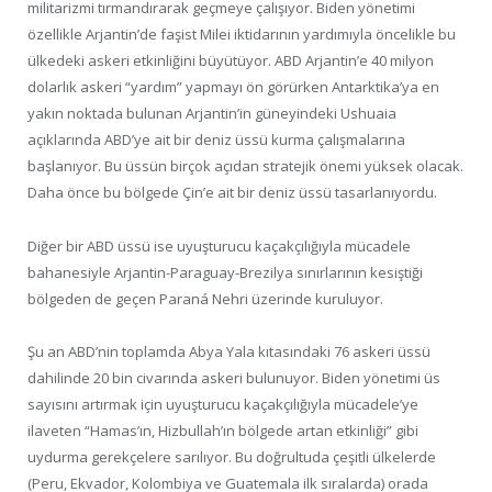
militarizmi tırmandırarak geçmeye çalışıyor. Biden yönetimi
özellikle Arjantin’de faşist Milei iktidarının yardımıyla öncelikle bu
ülkedeki askeri etkinliğini büyütüyor. ABD Arjantin’e 40 milyon
dolarlık askeri “yardım” yapmayı ön görürken Antarktika’ya en
yakın noktada bulunan Arjantin’in güneyindeki Ushuaia
açıklarında ABD’ye ait bir deniz üssü kurma çalışmalarına
başlanıyor. Bu üssün birçok açıdan stratejik önemi yüksek olacak.
Daha önce bu bölgede Çin’e ait bir deniz üssü tasarlanıyordu.
Diğer bir ABD üssü ise uyuşturucu kaçakçılığıyla mücadele
bahanesiyle Arjantin-Paraguay-Brezilya sınırlarının kesiştiği
bölgeden de geçen Paraná Nehri üzerinde kuruluyor.
Şu an ABD’nin toplamda Abya Yala kıtasındaki 76 askeri üssü
dahilinde 20 bin civarında askeri bulunuyor. Biden yönetimi üs
sayısını artırmak için uyuşturucu kaçakçılığıyla mücadele’ye
ilaveten “Hamas’ın, Hizbullah’ın bölgede artan etkinliği” gibi
uydurma gerekçelere sarılıyor. Bu doğrultuda çeşitli ülkelerde
(Peru, Ekvador, Kolombiya ve Guatemala ilk sıralarda) orada