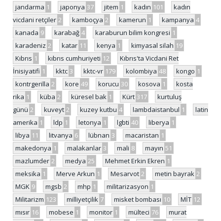
jandarma
1
japonya
37
jitem
1
kadın
101
kadın
vicdani retçiler
2
kamboçya
2
kamerun
1
kampanya
4
kanada
9
karabağ
4
karaburun bilim kongresi
1
karadeniz
2
katar
11
kenya
1
kimyasal silah
19
Kıbrıs
1
kıbrıs cumhuriyeti
12
Kıbrıs'ta Vicdani Ret
İnisiyatifi
1
kktc
3
kktc-vr
179
kolombiya
48
kongo
1
kontrgerilla
2
kore
49
korucu
30
kosova
1
kosta
rika
1
küba
2
küresel bak
1
Kürt
317
kurtuluş
günü
2
kuveyt
2
kuzey kutbu
4
lambdaistanbul
1
latin
amerika
1
ldp
1
letonya
1
lgbti
40
liberya
1
libya
11
litvanya
6
lübnan
3
macaristan
1
makedonya
1
malakanlar
3
mali
8
mayın
51
mazlumder
2
medya
25
Mehmet Erkin Ekren
1
meksika
1
Merve Arkun
1
Mesarvot
2
metin bayrak
2
MGK
9
mgsb
2
mhp
1
militarizasyon
1
Militarizm
123
milliyetçilik
7
misket bombası
10
MİT
12
mısır
16
mobese
1
monitor
1
mülteci
76
murat