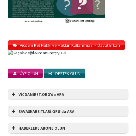
Vicdani Ret Hakkı ve Hakkın Kullanılması – Davut Erkan
ÜYE OLUN
DESTEK OLUN
VİCDANİRET.ORG'da ARA
SAVASKARSİTLARİ.ORG'da ARA
HABERLERE ABONE OLUN