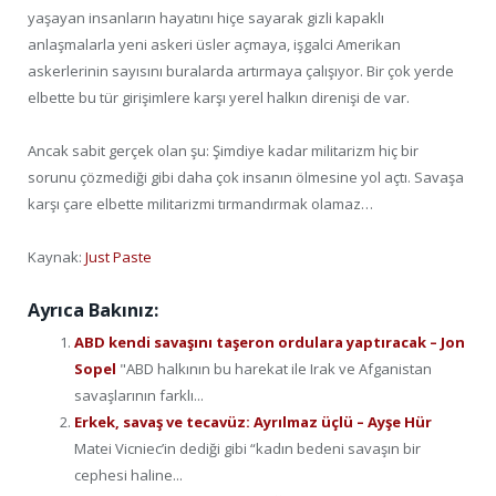
yaşayan insanların hayatını hiçe sayarak gizli kapaklı
anlaşmalarla yeni askeri üsler açmaya, işgalci Amerikan
askerlerinin sayısını buralarda artırmaya çalışıyor. Bir çok yerde
elbette bu tür girişimlere karşı yerel halkın direnişi de var.
Ancak sabit gerçek olan şu: Şimdiye kadar militarizm hiç bir
sorunu çözmediği gibi daha çok insanın ölmesine yol açtı. Savaşa
karşı çare elbette militarizmi tırmandırmak olamaz…
Kaynak:
Just Paste
Ayrıca Bakınız:
ABD kendi savaşını taşeron ordulara yaptıracak – Jon
Sopel
"ABD halkının bu harekat ile Irak ve Afganistan
savaşlarının farklı...
Erkek, savaş ve tecavüz: Ayrılmaz üçlü – Ayşe Hür
Matei Vicniec’in dediği gibi “kadın bedeni savaşın bir
cephesi haline...