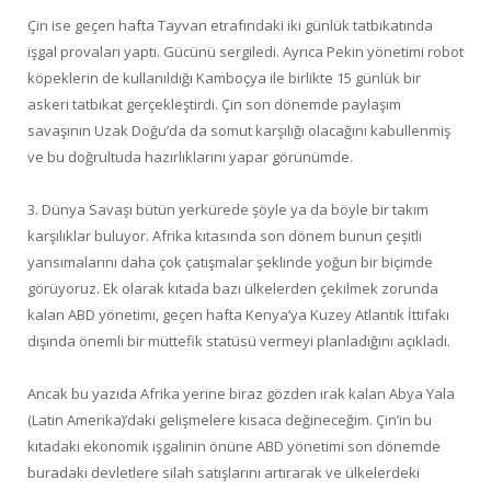
Çin ise geçen hafta Tayvan etrafındaki iki günlük tatbikatında
işgal provaları yaptı. Gücünü sergiledi. Ayrıca Pekin yönetimi robot
köpeklerin de kullanıldığı Kamboçya ile birlikte 15 günlük bir
askeri tatbikat gerçekleştirdi. Çin son dönemde paylaşım
savaşının Uzak Doğu’da da somut karşılığı olacağını kabullenmiş
ve bu doğrultuda hazırlıklarını yapar görünümde.
3. Dünya Savaşı bütün yerkürede şöyle ya da böyle bir takım
karşılıklar buluyor. Afrika kıtasında son dönem bunun çeşitli
yansımalarını daha çok çatışmalar şeklinde yoğun bir biçimde
görüyoruz. Ek olarak kıtada bazı ülkelerden çekilmek zorunda
kalan ABD yönetimi, geçen hafta Kenya’ya Kuzey Atlantik İttifakı
dışında önemli bir müttefik statüsü vermeyi planladığını açıkladı.
Ancak bu yazıda Afrika yerine biraz gözden ırak kalan Abya Yala
(Latin Amerika)’daki gelişmelere kısaca değineceğim. Çin’in bu
kıtadaki ekonomik işgalinin önüne ABD yönetimi son dönemde
buradaki devletlere silah satışlarını artırarak ve ülkelerdeki