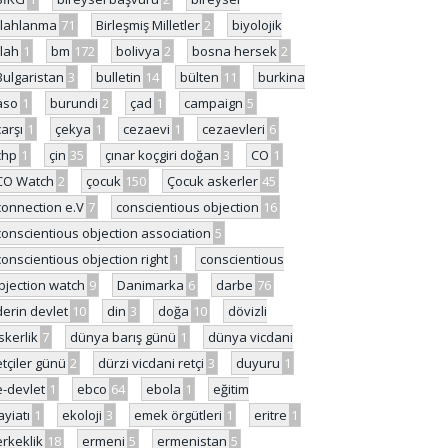
ilahlanma
71
Birleşmiş Milletler
2
biyolojik
ilah
1
bm
172
bolivya
2
bosna hersek
2
Bulgaristan
3
bulletin
14
bülten
11
burkina
aso
1
burundi
2
çad
1
campaign
5
çarşı
1
çekya
1
cezaevi
1
cezaevleri
6
chp
1
çin
35
çınar koçgiri doğan
3
CO
1
CO Watch
2
çocuk
150
Çocuk askerler
45
connection e.V
7
conscientious objection
16
conscientious objection association
5
conscientious objection right
1
conscientious
bjection watch
9
Danimarka
6
darbe
76
derin devlet
10
din
3
doğa
10
dövizli
skerlik
7
dünya barış günü
1
dünya vicdani
etçiler günü
2
dürzi vicdani retçi
3
duyuru
1
e-devlet
1
ebco
64
ebola
1
eğitim
ayiatı
1
ekoloji
3
emek örgütleri
1
eritre
1
erkeklik
18
ermeni
5
ermenistan
5