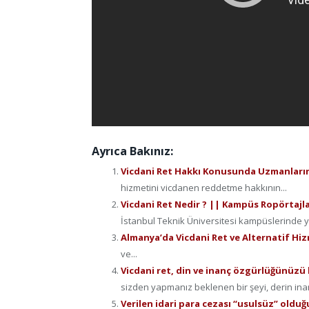
Ayrıca Bakınız:
Vicdani Ret Hakkı Konusunda Uzmanları
hizmetini vicdanen reddetme hakkının...
Vicdani Ret Nedir ? || Kampüs Ropörtajl
İstanbul Teknik Üniversitesi kampüslerinde yap
Almanya’da Vicdani Ret ve Alternatif Hi
ve...
Vicdani ret, din ve inanç özgürlüğünüzü 
sizden yapmanız beklenen bir şeyi, derin inançla
Verilen idari para cezası “usulsüz” olduğ