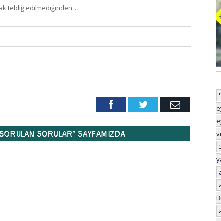
ak tebliğ edilmediğinden...
Facebook
Twitter
Email
e
e
v
y
B