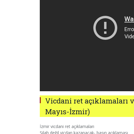
Vicdani ret açıklamaları 
Mayıs-İzmir)
İzmir vicdani ret açıklamaları
Silah değil vicdan kazanacak- basın açıklaması