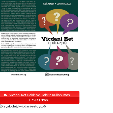
Vicdani Ret Hakkı ve Hakkın Kullanılması –
Davut Erkan