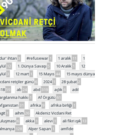
'dur' ihtarı
3
#refusewar
1
1 aralık
11
1
ylül
12
1. Dünya Savaşı
5
10 Aralık
1
12
ylül
3
12 mart
1
15 Mayıs
44
15 mayıs dünya
icdani retçiler günü
6
2024
1
28 şubat
2
318
59
ab
24
abd
319
açlık
6
adil
argılanma hakkı
1
Af Örgütü
61
afganistan
31
afrika
9
afrika birliği
1
agit
1
aihm
26
Akdeniz Vicdani Ret
uluşması
6
akka
1
alevi
1
ali fikri ışık
13
almanya
128
Alper Sapan
1
amfide