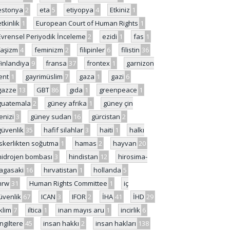
estonya
2
eta
5
etiyopya
4
Etkiniz
1
etkinlik
1
European Court of Human Rights
1
Evrensel Periyodik İnceleme
2
ezidi
1
fas
1
faşizm
4
feminizm
2
filipinler
6
filistin
36
Finlandiya
9
fransa
37
frontex
1
garnizon
ent
1
gayrimüslim
7
gaza
1
gazi
6
gazze
13
GBT
86
gıda
1
greenpeace
1
guatemala
2
güney afrika
1
güney çin
enizi
3
güney sudan
16
gürcistan
2
güvenlik
35
hafif silahlar
3
haiti
1
halkı
skerlikten soğutma
1
hamas
2
hayvan
20
hidrojen bombası
3
hindistan
12
hirosima-
agasaki
16
hırvatistan
1
hollanda
5
hrw
31
Human Rights Committee
1
iç
üvenlik
67
ICAN
3
IFOR
2
İHA
41
İHD
29
iklim
7
iltica
1
inan mayıs aru
1
incirlik
6
İngiltere
45
insan hakkı
2
insan hakları
138