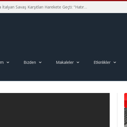
Hiroşima’nın 81. Yılında İtalyan Savaş Karşıtları Harekete Geçti: “Hatırlamak yeterli değil”
em
Bizden
Makaleler
Etkinlikler