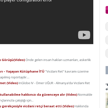
n Görüşü(Video)
Önde gelen insan hakları uzmanları, askerlik
arı – Yaşayan Kütüphane İTÜ
"Vicdani Ret" kavramı üzerine
ılmış ropörtajdır....
zmet (Video)
InGlobe IV - Ömer UĞUR - Almanya’da Vicdani Ret
“
o
kullanabilme hakkınızı da güvenceye alır (Video)
Normalde
rınızla çatıştığı için...
u gerekçesiyle vicdani retçi beraat etti (Video)
Hakkında