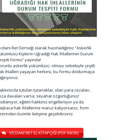
icdani Ret Derneği olarak hazırladığımız “Askerlik
ükümlüsü Kişilerin Uğradığı Hak İhlallerinin Durum
espiti Formu” yayında!
orunlu askerlik yükümlüsü olması sebebiyle çeşitli
ak ihlalleri yaşayan herkesi, bu formu doldurmaya
ağırıyoruz.
akkınızda tutulan tutanaklar, idari para cezaları,
eza davaları varsa; seyahat özgürlüğünüz
ısıtlanıyor, eğitim hakkınız engelleniyor ya da
aşkaca hak ihlallerine maruz kalıyorsanız, form
zerinden bizimle iletişime geçebilirsiniz.
VİCDANİ RET EL KİTAPÇIĞI (PDF İNDİR)