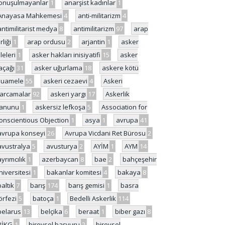
onuşulmayanlar
1
anarşist kadınlar
1
Anayasa Mahkemesi
4
anti-militarizm
4
antimilitarist medya
8
antimilitarizm
97
arap
rliği
1
arap ordusu
2
arjantin
1
asker
ileleri
1
asker hakları inisiyatifi
15
asker
açağı
31
asker uğurlama
18
askere kötü
uamele
55
askeri cezaevi
4
Askeri
arcamalar
92
askeri yargı
17
Askerlik
anunu
1
askersiz lefkoşa
5
Association for
onscientious Objection
1
asya
1
avrupa
41
avrupa konseyi
26
Avrupa Vicdani Ret Bürosu
2
avustralya
5
avusturya
2
AYİM
1
AYM
14
ayrımcılık
1
azerbaycan
8
bae
2
bahçeşehir
niversitesi
1
bakanlar komitesi
4
bakaya
8
baltık
7
barış
174
barış gemisi
1
basra
örfezi
5
batoça
1
Bedelli Askerlik
114
belarus
13
belçika
6
beraat
1
biber gazı
8
BİKG
1
bireysel başvuru
2
bireysel