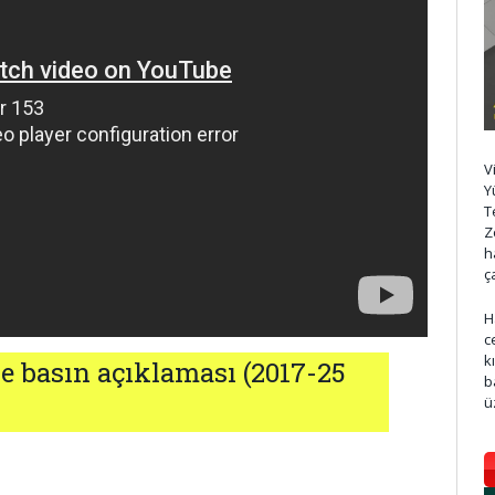
V
Y
T
Z
h
ç
H
c
k
ve basın açıklaması (2017-25
b
ü