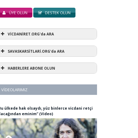
ÜYE OLUN
DESTEK OLUN
VİCDANİRET.ORG'da ARA
SAVASKARSİTLARİ.ORG'da ARA
HABERLERE ABONE OLUN
VIDEOLARIMIZ
Bu ülkede hak olsaydı, yüz binlerce vicdani retçi
lacağından eminim” (Video)