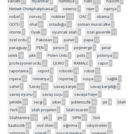
kanatlı
21
myanmar
8
namibya
1
nato
107
nazizm
1
Netiwit Chotiphatphaisal
1
newroz
1
nijer
1
nijerya
8
nobel
9
norveç
3
nükleer
113
OAC
9
obama
2
ODTÜ
1
ohal
43
ortadoğu
15
osman murat ülke
2
otorite
1
Oyak
10
oyuncak silah
4
özel güvenlik
11
özel ordu
4
Pakistan
12
panel
1
papa
12
paraguay
1
PEN
1
pesco
2
peşmerge
1
pınar
selek
18
pkk
12
Polen Ünlü
1
polis
43
polonya
10
profesyonel ordu
22
QUNO
2
RAMALC
1
rapor
5
raporlama
1
report
3
roboski
34
robot
15
rojava
39
romanya
3
röportaj
2
rusya
150
sağlık
1
sahel
1
Savaş
190
savaş karşıtı
420
savaş karşıtlığı
3
savaş oyunu
2
savaş suçu
77
savaşa hayır
1
şehitlik
56
sergi
1
siber
5
şiddetsizlik
45
şiir
4
Silah
- Yerli
162
silah projeleri
5
Silah ticareti
256
Silahlanma
114
şili
1
şiö
1
SIPRI
41
Sivil
İtaatsizlik
29
sivil ölüm
5
sığınma
1
sıkıyönetim
1
sırbistan
1
somali
8
sosyal medya
8
soykırım
15