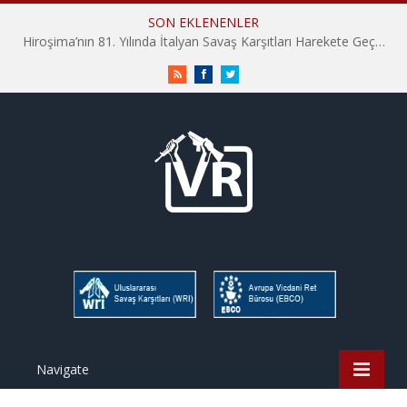
SON EKLENENLER
Hiroşima’nın 81. Yılında İtalyan Savaş Karşıtları Harekete Geçti: “Hatırlamak yeterli değil”
RSS
Facebook
Twitter
Navigate