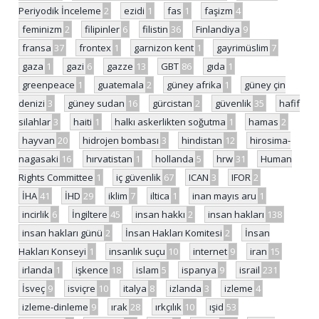
Periyodik İnceleme
2
ezidi
1
fas
1
faşizm
4
feminizm
2
filipinler
6
filistin
36
Finlandiya
9
fransa
37
frontex
1
garnizon kent
1
gayrimüslim
7
gaza
1
gazi
6
gazze
13
GBT
86
gıda
1
greenpeace
1
guatemala
2
güney afrika
1
güney çin
denizi
3
güney sudan
16
gürcistan
2
güvenlik
35
hafif
silahlar
3
haiti
1
halkı askerlikten soğutma
1
hamas
2
hayvan
20
hidrojen bombası
3
hindistan
12
hirosima-
nagasaki
16
hırvatistan
1
hollanda
5
hrw
31
Human
Rights Committee
1
iç güvenlik
67
ICAN
3
IFOR
2
İHA
41
İHD
29
iklim
7
iltica
1
inan mayıs aru
1
incirlik
6
İngiltere
45
insan hakkı
2
insan hakları
138
insan hakları günü
2
İnsan Hakları Komitesi
2
İnsan
Hakları Konseyi
1
insanlık suçu
10
internet
9
iran
15
irlanda
1
işkence
18
islam
5
ispanya
9
israil
231
İsveç
9
isviçre
10
italya
8
izlanda
3
izleme
4
izleme-dinleme
9
ırak
28
ırkçılık
10
ışid
53