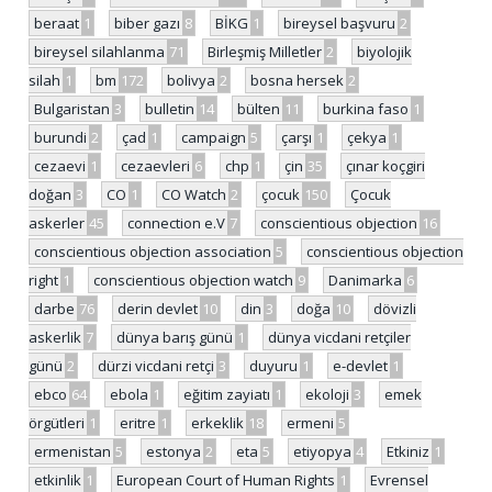
beraat
1
biber gazı
8
BİKG
1
bireysel başvuru
2
bireysel silahlanma
71
Birleşmiş Milletler
2
biyolojik
silah
1
bm
172
bolivya
2
bosna hersek
2
Bulgaristan
3
bulletin
14
bülten
11
burkina faso
1
burundi
2
çad
1
campaign
5
çarşı
1
çekya
1
cezaevi
1
cezaevleri
6
chp
1
çin
35
çınar koçgiri
doğan
3
CO
1
CO Watch
2
çocuk
150
Çocuk
askerler
45
connection e.V
7
conscientious objection
16
conscientious objection association
5
conscientious objection
right
1
conscientious objection watch
9
Danimarka
6
darbe
76
derin devlet
10
din
3
doğa
10
dövizli
askerlik
7
dünya barış günü
1
dünya vicdani retçiler
günü
2
dürzi vicdani retçi
3
duyuru
1
e-devlet
1
ebco
64
ebola
1
eğitim zayiatı
1
ekoloji
3
emek
örgütleri
1
eritre
1
erkeklik
18
ermeni
5
ermenistan
5
estonya
2
eta
5
etiyopya
4
Etkiniz
1
etkinlik
1
European Court of Human Rights
1
Evrensel