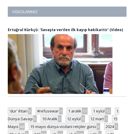
VIDEOLARIMIZ
Ertuğrul Kürkçü: ‘Savaşta verilen ilk kayıp hakikattir’ (Video)
'dur' ihtarı
3
#refusewar
1
1 aralık
11
1 eylül
12
1.
Dünya Savaşı
5
10 Aralık
1
12 eylül
3
12 mart
1
15
Mayıs
44
15 mayıs dünya vicdani retçiler günü
6
2024
1