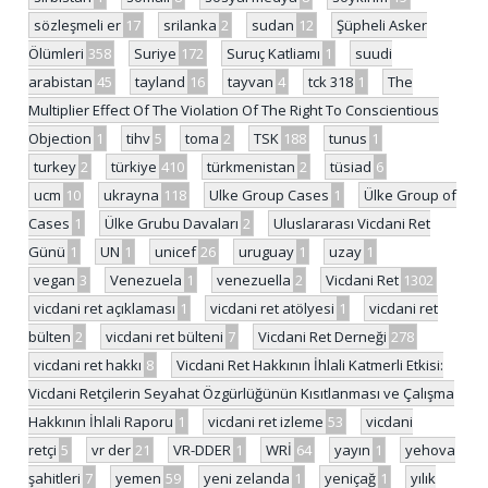
sözleşmeli er
17
srilanka
2
sudan
12
Şüpheli Asker
Ölümleri
358
Suriye
172
Suruç Katliamı
1
suudi
arabistan
45
tayland
16
tayvan
4
tck 318
1
The
Multiplier Effect Of The Violation Of The Right To Conscientious
Objection
1
tihv
5
toma
2
TSK
188
tunus
1
turkey
2
türkiye
410
türkmenistan
2
tüsiad
6
ucm
10
ukrayna
118
Ulke Group Cases
1
Ülke Group of
Cases
1
Ülke Grubu Davaları
2
Uluslararası Vicdani Ret
Günü
1
UN
1
unicef
26
uruguay
1
uzay
1
vegan
3
Venezuela
1
venezuella
2
Vicdani Ret
1302
vicdani ret açıklaması
1
vicdani ret atölyesi
1
vicdani ret
bülten
2
vicdani ret bülteni
7
Vicdani Ret Derneği
278
vicdani ret hakkı
8
Vicdani Ret Hakkının İhlali Katmerli Etkisi:
Vicdani Retçilerin Seyahat Özgürlüğünün Kısıtlanması ve Çalışma
Hakkının İhlali Raporu
1
vicdani ret izleme
53
vicdani
retçi
5
vr der
21
VR-DDER
1
WRİ
64
yayın
1
yehova
şahitleri
7
yemen
59
yeni zelanda
1
yeniçağ
1
yılık