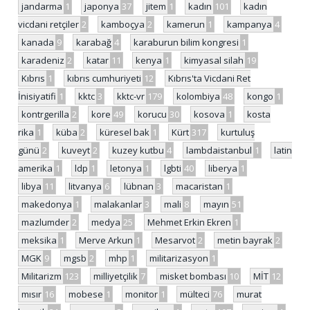
jandarma
1
japonya
37
jitem
1
kadın
101
kadın
vicdani retçiler
2
kamboçya
2
kamerun
1
kampanya
4
kanada
9
karabağ
4
karaburun bilim kongresi
1
karadeniz
2
katar
11
kenya
1
kimyasal silah
19
Kıbrıs
1
kıbrıs cumhuriyeti
12
Kıbrıs'ta Vicdani Ret
İnisiyatifi
1
kktc
3
kktc-vr
179
kolombiya
48
kongo
1
kontrgerilla
2
kore
49
korucu
30
kosova
1
kosta
rika
1
küba
2
küresel bak
1
Kürt
317
kurtuluş
günü
2
kuveyt
2
kuzey kutbu
4
lambdaistanbul
1
latin
amerika
1
ldp
1
letonya
1
lgbti
40
liberya
1
libya
11
litvanya
6
lübnan
3
macaristan
1
makedonya
1
malakanlar
3
mali
8
mayın
51
mazlumder
2
medya
25
Mehmet Erkin Ekren
1
meksika
1
Merve Arkun
1
Mesarvot
2
metin bayrak
2
MGK
9
mgsb
2
mhp
1
militarizasyon
1
Militarizm
123
milliyetçilik
7
misket bombası
10
MİT
12
mısır
16
mobese
1
monitor
1
mülteci
76
murat