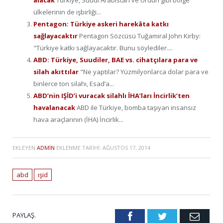
alacak
Türkiye, Suudi Arabistan ve Ürdün gibi bölge
ülkelerinin de işbirliği...
Pentagon: Türkiye askeri harekâta katkı
sağlayacaktır
Pentagon Sözcüsü Tuğamiral John Kirby:
"Türkiye katkı sağlayacaktır. Bunu söylediler....
ABD: Türkiye, Suudiler, BAE vs. cihatçılara para ve
silah akıttılar
"Ne yaptılar? Yüzmilyonlarca dolar para ve
binlerce ton silahı, Esad’a...
ABD’nin IŞİD’i vuracak silahlı İHA’ları İncirlik’ten
havalanacak
ABD ile Türkiye, bomba taşıyan insansız
hava araçlarının (İHA) İncirlik...
EKLEYEN
ADMIN
EKLENME TARIHI:
AĞUSTOS 17, 2014
abd
ışid
PAYLAŞ.
Facebook
Twitter
Emai