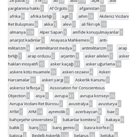
28 şubat
2
318
59
ab
24
abd
319
açlık
6
adil
yargılanma hakkı
1
Af Örgütü
61
afganistan
31
afrika
9
afrika birliği
1
agit
1
aihm
26
Akdeniz Vicdani
Ret Buluşması
6
akka
1
alevi
1
ali fikri ışık
13
almanya
128
Alper Sapan
1
amfide konuşulmayanlar
1
anarşist kadınlar
1
Anayasa Mahkemesi
4
anti-
militarizm
4
antimilitarist medya
8
antimilitarizm
97
arap
birliği
1
arap ordusu
2
arjantin
1
asker aileleri
1
asker
hakları inisiyatifi
15
asker kaçağı
31
asker uğurlama
18
askere kötü muamele
55
askeri cezaevi
4
Askeri
Harcamalar
92
askeri yargı
17
Askerlik Kanunu
1
askersiz lefkoşa
5
Association for Conscientious
Objection
1
asya
1
avrupa
41
avrupa konseyi
26
Avrupa Vicdani Ret Bürosu
2
avustralya
5
avusturya
2
AYİM
1
AYM
14
ayrımcılık
1
azerbaycan
8
bae
2
bahçeşehir üniversitesi
1
bakanlar komitesi
4
bakaya
8
baltık
7
barış
174
barış gemisi
1
basra körfezi
5
batoça
1
Bedelli Askerlik
114
belarus
13
belçika
6