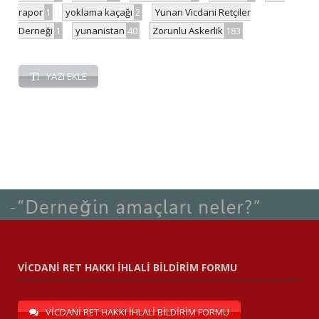
rapor
1
yoklama kaçağı
2
Yunan Vicdani Retçiler
Derneği
1
yunanistan
40
Zorunlu Askerlik
183
YAZI EKLE
VİCDANİ RET HAKKI İHLALİ BİLDİRİM FORMU
VİCDANİ RET HAKKI İHLALİ BİLDİRİM FORMU