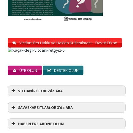
Vicdani Ret Hakkı ve Hakkın Kullanılması – Davut Erkan
ÜYE OLUN
DESTEK OLUN
VİCDANİRET.ORG'da ARA
SAVASKARSİTLARİ.ORG'da ARA
HABERLERE ABONE OLUN