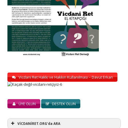
Vicdani Ret Hakkı ve Hakkın Kullanılması – Davut Erkan
ÜYE OLUN
DESTEK OLUN
VİCDANİRET.ORG'da ARA