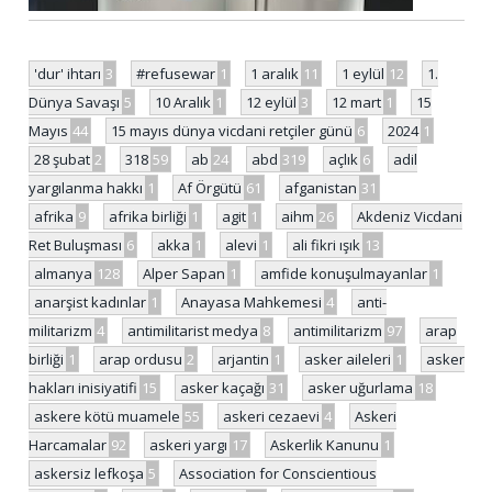
'dur' ihtarı
3
#refusewar
1
1 aralık
11
1 eylül
12
1.
Dünya Savaşı
5
10 Aralık
1
12 eylül
3
12 mart
1
15
Mayıs
44
15 mayıs dünya vicdani retçiler günü
6
2024
1
28 şubat
2
318
59
ab
24
abd
319
açlık
6
adil
yargılanma hakkı
1
Af Örgütü
61
afganistan
31
afrika
9
afrika birliği
1
agit
1
aihm
26
Akdeniz Vicdani
Ret Buluşması
6
akka
1
alevi
1
ali fikri ışık
13
almanya
128
Alper Sapan
1
amfide konuşulmayanlar
1
anarşist kadınlar
1
Anayasa Mahkemesi
4
anti-
militarizm
4
antimilitarist medya
8
antimilitarizm
97
arap
birliği
1
arap ordusu
2
arjantin
1
asker aileleri
1
asker
hakları inisiyatifi
15
asker kaçağı
31
asker uğurlama
18
askere kötü muamele
55
askeri cezaevi
4
Askeri
Harcamalar
92
askeri yargı
17
Askerlik Kanunu
1
askersiz lefkoşa
5
Association for Conscientious