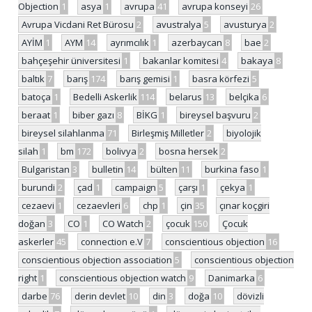
Objection
1
asya
1
avrupa
41
avrupa konseyi
26
Avrupa Vicdani Ret Bürosu
2
avustralya
5
avusturya
2
AYİM
1
AYM
14
ayrımcılık
1
azerbaycan
8
bae
2
bahçeşehir üniversitesi
1
bakanlar komitesi
4
bakaya
8
baltık
7
barış
174
barış gemisi
1
basra körfezi
5
batoça
1
Bedelli Askerlik
114
belarus
13
belçika
6
beraat
1
biber gazı
8
BİKG
1
bireysel başvuru
2
bireysel silahlanma
71
Birleşmiş Milletler
2
biyolojik
silah
1
bm
172
bolivya
2
bosna hersek
2
Bulgaristan
3
bulletin
14
bülten
11
burkina faso
1
burundi
2
çad
1
campaign
5
çarşı
1
çekya
1
cezaevi
1
cezaevleri
6
chp
1
çin
35
çınar koçgiri
doğan
3
CO
1
CO Watch
2
çocuk
150
Çocuk
askerler
45
connection e.V
7
conscientious objection
16
conscientious objection association
5
conscientious objection
right
1
conscientious objection watch
9
Danimarka
6
darbe
76
derin devlet
10
din
3
doğa
10
dövizli