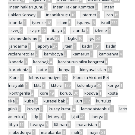
insan hakları günü
2
İnsan Hakları Komitesi
2
İnsan
Hakları Konseyi
1
insanlık suçu
10
internet
9
iran
15
irlanda
1
işkence
18
islam
5
ispanya
9
israil
231
İsveç
9
isviçre
10
italya
8
izlanda
3
izleme
4
izleme-dinleme
9
ırak
28
ırkçılık
10
ışid
53
jandarma
1
japonya
37
jitem
1
kadın
101
kadın
vicdani retçiler
2
kamboçya
2
kamerun
1
kampanya
4
kanada
9
karabağ
4
karaburun bilim kongresi
1
karadeniz
2
katar
11
kenya
1
kimyasal silah
19
Kıbrıs
1
kıbrıs cumhuriyeti
12
Kıbrıs'ta Vicdani Ret
İnisiyatifi
1
kktc
3
kktc-vr
179
kolombiya
48
kongo
1
kontrgerilla
2
kore
49
korucu
30
kosova
1
kosta
rika
1
küba
2
küresel bak
1
Kürt
317
kurtuluş
günü
2
kuveyt
2
kuzey kutbu
4
lambdaistanbul
1
latin
amerika
1
ldp
1
letonya
1
lgbti
40
liberya
1
libya
11
litvanya
6
lübnan
3
macaristan
1
makedonya
1
malakanlar
3
mali
8
mayın
51