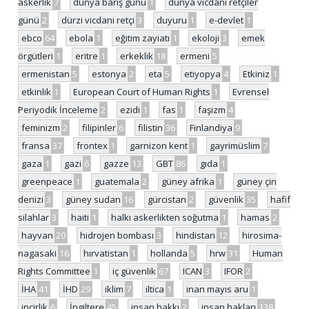
askerlik
7
dünya barış günü
1
dünya vicdani retçiler
günü
2
dürzi vicdani retçi
3
duyuru
1
e-devlet
1
ebco
64
ebola
1
eğitim zayiatı
1
ekoloji
3
emek
örgütleri
1
eritre
1
erkeklik
18
ermeni
5
ermenistan
5
estonya
2
eta
5
etiyopya
4
Etkiniz
1
etkinlik
1
European Court of Human Rights
1
Evrensel
Periyodik İnceleme
2
ezidi
1
fas
1
faşizm
4
feminizm
2
filipinler
6
filistin
36
Finlandiya
9
fransa
37
frontex
1
garnizon kent
1
gayrimüslim
7
gaza
1
gazi
6
gazze
13
GBT
86
gıda
1
greenpeace
1
guatemala
2
güney afrika
1
güney çin
denizi
3
güney sudan
16
gürcistan
2
güvenlik
35
hafif
silahlar
3
haiti
1
halkı askerlikten soğutma
1
hamas
2
hayvan
20
hidrojen bombası
3
hindistan
12
hirosima-
nagasaki
16
hırvatistan
1
hollanda
5
hrw
31
Human
Rights Committee
1
iç güvenlik
67
ICAN
3
IFOR
2
İHA
41
İHD
29
iklim
7
iltica
1
inan mayıs aru
1
incirlik
6
İngiltere
45
insan hakkı
2
insan hakları
138