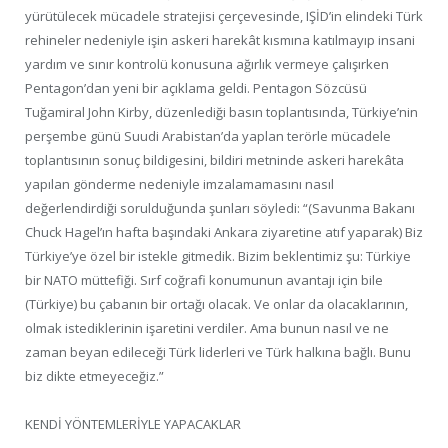
yürütülecek mücadele stratejisi çerçevesinde, IŞİD’in elindeki Türk
rehineler nedeniyle işin askeri harekât kısmına katılmayıp insani
yardım ve sınır kontrolü konusuna ağırlık vermeye çalışırken
Pentagon’dan yeni bir açıklama geldi. Pentagon Sözcüsü
Tuğamiral John Kirby, düzenlediği basın toplantısında, Türkiye’nin
perşembe günü Suudi Arabistan’da yaplan terörle mücadele
toplantısının sonuç bildigesini, bildiri metninde askeri harekâta
yapılan gönderme nedeniyle imzalamamasını nasıl
değerlendirdiği sorulduğunda şunları söyledi: “(Savunma Bakanı
Chuck Hagel’ın hafta başındaki Ankara ziyaretine atıf yaparak) Biz
Türkiye’ye özel bir istekle gitmedik. Bizim beklentimiz şu: Türkiye
bir NATO müttefiği. Sırf coğrafi konumunun avantajı için bile
(Türkiye) bu çabanın bir ortağı olacak. Ve onlar da olacaklarının,
olmak istediklerinin işaretini verdiler. Ama bunun nasıl ve ne
zaman beyan edileceği Türk liderleri ve Türk halkına bağlı. Bunu
biz dikte etmeyeceğiz.”
KENDİ YÖNTEMLERİYLE YAPACAKLAR