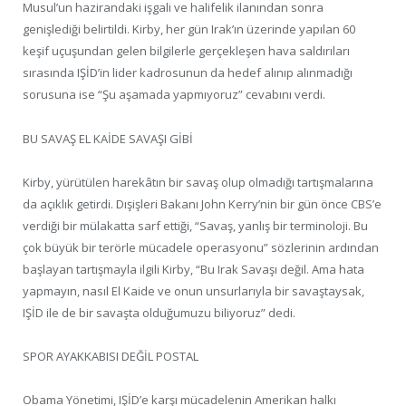
Musul’un hazirandaki işgali ve halifelik ilanından sonra
genişlediği belirtildi. Kirby, her gün Irak’ın üzerinde yapılan 60
keşif uçuşundan gelen bilgilerle gerçekleşen hava saldırıları
sırasında IŞİD’in lider kadrosunun da hedef alınıp alınmadığı
sorusuna ise “Şu aşamada yapmıyoruz” cevabını verdi.
BU SAVAŞ EL KAİDE SAVAŞI GİBİ
Kirby, yürütülen harekâtın bir savaş olup olmadığı tartışmalarına
da açıklık getirdi. Dışişleri Bakanı John Kerry’nin bir gün önce CBS’e
verdiği bir mülakatta sarf ettiği, “Savaş, yanlış bir terminoloji. Bu
çok büyük bir terörle mücadele operasyonu” sözlerinin ardından
başlayan tartışmayla ilgili Kirby, “Bu Irak Savaşı değil. Ama hata
yapmayın, nasıl El Kaide ve onun unsurlarıyla bir savaştaysak,
IŞİD ile de bir savaşta olduğumuzu biliyoruz” dedi.
SPOR AYAKKABISI DEĞİL POSTAL
Obama Yönetimi, IŞİD’e karşı mücadelenin Amerikan halkı