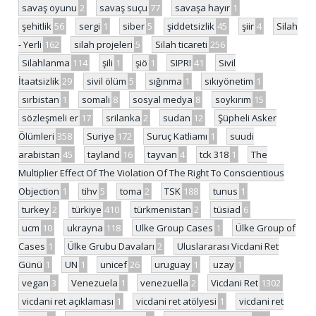
savaş oyunu
2
savaş suçu
77
savaşa hayır
1
şehitlik
56
sergi
1
siber
5
şiddetsizlik
45
şiir
4
Silah
- Yerli
162
silah projeleri
5
Silah ticareti
256
Silahlanma
114
şili
1
şiö
1
SIPRI
41
Sivil
İtaatsizlik
29
sivil ölüm
5
sığınma
1
sıkıyönetim
1
sırbistan
1
somali
8
sosyal medya
8
soykırım
15
sözleşmeli er
17
srilanka
2
sudan
12
Şüpheli Asker
Ölümleri
358
Suriye
172
Suruç Katliamı
1
suudi
arabistan
45
tayland
16
tayvan
4
tck 318
1
The
Multiplier Effect Of The Violation Of The Right To Conscientious
Objection
1
tihv
5
toma
2
TSK
188
tunus
1
turkey
2
türkiye
410
türkmenistan
2
tüsiad
6
ucm
10
ukrayna
118
Ulke Group Cases
1
Ülke Group of
Cases
1
Ülke Grubu Davaları
2
Uluslararası Vicdani Ret
Günü
1
UN
1
unicef
26
uruguay
1
uzay
1
vegan
3
Venezuela
1
venezuella
2
Vicdani Ret
1302
vicdani ret açıklaması
1
vicdani ret atölyesi
1
vicdani ret