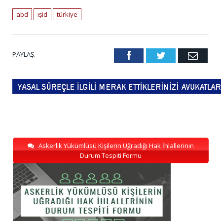
abd
ışid
türkiye
PAYLAŞ.
Facebook
Twitter
Emai
Askerlik Yükümlüsü Kişilerin Uğradığı Hak İhlallerinin
Durum Tespiti Formu