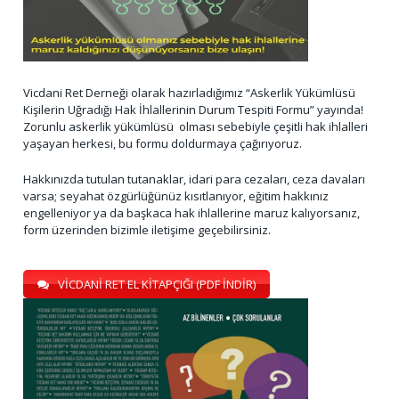
Vicdani Ret Derneği olarak hazırladığımız “Askerlik Yükümlüsü
Kişilerin Uğradığı Hak İhlallerinin Durum Tespiti Formu” yayında!
Zorunlu askerlik yükümlüsü olması sebebiyle çeşitli hak ihlalleri
yaşayan herkesi, bu formu doldurmaya çağırıyoruz.
Hakkınızda tutulan tutanaklar, idari para cezaları, ceza davaları
varsa; seyahat özgürlüğünüz kısıtlanıyor, eğitim hakkınız
engelleniyor ya da başkaca hak ihlallerine maruz kalıyorsanız,
form üzerinden bizimle iletişime geçebilirsiniz.
VİCDANİ RET EL KİTAPÇIĞI (PDF İNDİR)