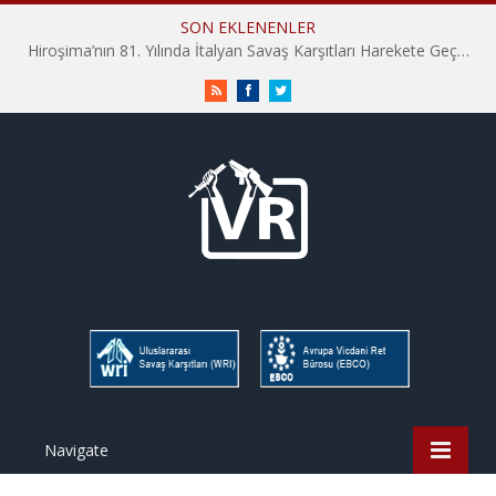
SON EKLENENLER
Hiroşima’nın 81. Yılında İtalyan Savaş Karşıtları Harekete Geçti: “Hatırlamak yeterli değil”
RSS
Facebook
Twitter
Navigate