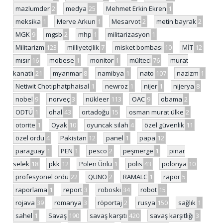
mazlumder
2
medya
25
Mehmet Erkin Ekren
1
meksika
1
Merve Arkun
1
Mesarvot
2
metin bayrak
2
MGK
9
mgsb
2
mhp
1
militarizasyon
1
Militarizm
123
milliyetçilik
7
misket bombası
10
MİT
12
mısır
16
mobese
1
monitor
1
mülteci
76
murat
kanatlı
21
myanmar
8
namibya
1
nato
107
nazizm
1
Netiwit Chotiphatphaisal
1
newroz
1
nijer
1
nijerya
8
nobel
9
norveç
3
nükleer
113
OAC
9
obama
2
ODTÜ
1
ohal
43
ortadoğu
15
osman murat ülke
2
otorite
1
Oyak
10
oyuncak silah
4
özel güvenlik
11
özel ordu
4
Pakistan
12
panel
1
papa
12
paraguay
1
PEN
1
pesco
2
peşmerge
1
pınar
selek
18
pkk
12
Polen Ünlü
1
polis
43
polonya
10
profesyonel ordu
22
QUNO
2
RAMALC
1
rapor
5
raporlama
1
report
3
roboski
34
robot
15
rojava
39
romanya
3
röportaj
2
rusya
150
sağlık
1
sahel
1
Savaş
190
savaş karşıtı
420
savaş karşıtlığı
3