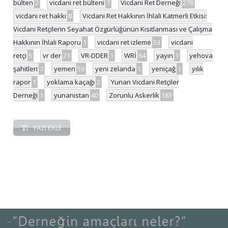
bülten
2
vicdani ret bülteni
7
Vicdani Ret Derneği
278
vicdani ret hakkı
8
Vicdani Ret Hakkının İhlali Katmerli Etkisi:
Vicdani Retçilerin Seyahat Özgürlüğünün Kısıtlanması ve Çalışma
Hakkının İhlali Raporu
1
vicdani ret izleme
53
vicdani
retçi
5
vr der
21
VR-DDER
1
WRİ
64
yayın
1
yehova
şahitleri
7
yemen
59
yeni zelanda
1
yeniçağ
1
yılık
rapor
1
yoklama kaçağı
2
Yunan Vicdani Retçiler
Derneği
1
yunanistan
40
Zorunlu Askerlik
183
YAZI EKLE