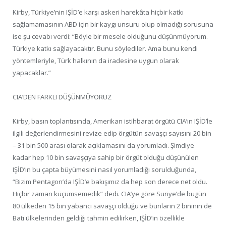
Kirby, Türkiye’nin IŞİD’e karşı askeri harekâta hiçbir katkı
sağlamamasının ABD için bir kaygı unsuru olup olmadığı sorusuna
ise şu cevabı verdi: “Böyle bir mesele olduğunu düşünmüyorum.
Türkiye katkı sağlayacaktır. Bunu söylediler. Ama bunu kendi
yöntemleriyle, Türk halkının da iradesine uygun olarak
yapacaklar.”
CIA’DEN FARKLI DÜŞÜNMÜYORUZ
Kirby, basın toplantısında, Amerikan istihbarat örgütü CIA’in IŞİD’le
ilgili değerlendirmesini revize edip örgütün savaşçı sayısını 20 bin
– 31 bin 500 arası olarak açıklamasını da yorumladı. Şimdiye
kadar hep 10 bin savaşçıya sahip bir örgüt olduğu düşünülen
IŞİD’in bu çapta büyümesini nasıl yorumladığı sorulduğunda,
“Bizim Pentagon’da IŞİD’e bakışımız da hep son derece net oldu.
Hiçbir zaman küçümsemedik” dedi. CIA’ye göre Suriye’de bugün
80 ülkeden 15 bin yabancı savaşçı olduğu ve bunların 2 bininin de
Batı ülkelerinden geldiği tahmin edilirken, IŞİD’in özellikle