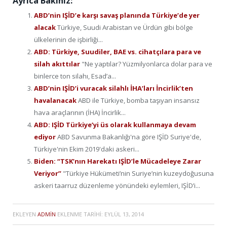
Ayrıca Bakınız:
ABD’nin IŞİD’e karşı savaş planında Türkiye’de yer
alacak
Türkiye, Suudi Arabistan ve Ürdün gibi bölge
ülkelerinin de işbirliği...
ABD: Türkiye, Suudiler, BAE vs. cihatçılara para ve
silah akıttılar
"Ne yaptılar? Yüzmilyonlarca dolar para ve
binlerce ton silahı, Esad’a...
ABD’nin IŞİD’i vuracak silahlı İHA’ları İncirlik’ten
havalanacak
ABD ile Türkiye, bomba taşıyan insansız
hava araçlarının (İHA) İncirlik...
ABD: IŞİD Türkiye’yi üs olarak kullanmaya devam
ediyor
ABD Savunma Bakanlığı'na göre IŞİD Suriye'de,
Türkiye'nin Ekim 2019'daki askeri...
Biden: “TSK’nın Harekatı IŞİD’le Mücadeleye Zarar
Veriyor”
"Türkiye Hükümeti’nin Suriye’nin kuzeydoğusuna
askeri taarruz düzenleme yönündeki eylemleri, IŞİD’i...
EKLEYEN
ADMIN
EKLENME TARIHI:
EYLÜL 13, 2014