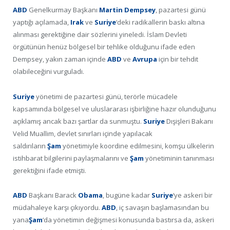
ABD
Genelkurmay Başkanı
Martin Dempsey
, pazartesi günü
yaptığı açılamada,
Irak
ve
Suriye
‘deki radikallerin baskı altına
alınması gerektiğine dair sözlerini yineledi. İslam Devleti
örgütünün henüz bölgesel bir tehlike olduğunu ifade eden
Dempsey, yakın zaman içinde
ABD
ve
Avrupa
için bir tehdit
olabileceğini vurguladı.
Suriye
yönetimi de pazartesi günü, terörle mücadele
kapsamında bölgesel ve uluslararası işbirliğine hazır olunduğunu
açıklamış ancak bazı şartlar da sunmuştu.
Suriye
Dışişleri Bakanı
Velid Muallim, devlet sınırları içinde yapılacak
saldırıların
Şam
yönetimiyle koordine edilmesini, komşu ülkelerin
istihbarat bilgilerini paylaşmalarını ve
Şam
yönetiminin tanınması
gerektiğini ifade etmişti.
ABD
Başkanı Barack
Obama
, bugüne kadar
Suriye
‘ye askeri bir
müdahaleye karşı çıkıyordu.
ABD
, iç savaşın başlamasından bu
yana
Şam
‘da yönetimin değişmesi konusunda bastırsa da, askeri