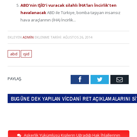
ABD’nin IŞİD’i vuracak silahlı İHA’ları İncirlik’ten
havalanacak
ABD ile Türkiye, bomba taşıyan insansız
hava araçlarının (İHA) İncirlik...
EKLEYEN
ADMIN
EKLENME TARIHI:
AĞUSTOS 26, 2014
abd
ışid
PAYLAŞ.
Facebook
Twitter
Emai
Askerlik Yükümlüsü Kişilerin Uğradığı Hak İhlallerinin