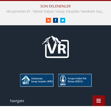
SON EKLENENLER
İHD İstanbul Şube Vicdani Ret Komisyonu: Vicdani Retçiler Olarak Destek İçin Buradayız!
RSS
Facebook
Twitter
Navigate