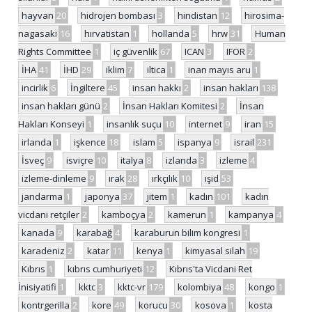
hayvan
20
hidrojen bombası
3
hindistan
12
hirosima-
nagasaki
16
hırvatistan
1
hollanda
5
hrw
31
Human
Rights Committee
1
iç güvenlik
67
ICAN
3
IFOR
2
İHA
41
İHD
29
iklim
7
iltica
1
inan mayıs aru
1
incirlik
6
İngiltere
45
insan hakkı
2
insan hakları
138
insan hakları günü
2
İnsan Hakları Komitesi
2
İnsan
Hakları Konseyi
1
insanlık suçu
10
internet
9
iran
15
irlanda
1
işkence
18
islam
5
ispanya
9
israil
231
İsveç
9
isviçre
10
italya
8
izlanda
3
izleme
4
izleme-dinleme
9
ırak
28
ırkçılık
10
ışid
53
jandarma
1
japonya
37
jitem
1
kadın
101
kadın
vicdani retçiler
2
kamboçya
2
kamerun
1
kampanya
4
kanada
9
karabağ
4
karaburun bilim kongresi
1
karadeniz
2
katar
11
kenya
1
kimyasal silah
19
Kıbrıs
1
kıbrıs cumhuriyeti
12
Kıbrıs'ta Vicdani Ret
İnisiyatifi
1
kktc
3
kktc-vr
179
kolombiya
48
kongo
1
kontrgerilla
2
kore
49
korucu
30
kosova
1
kosta