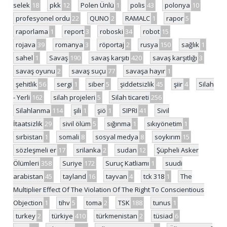
selek
18
pkk
12
Polen Ünlü
1
polis
43
polonya
10
profesyonel ordu
22
QUNO
2
RAMALC
1
rapor
5
raporlama
1
report
3
roboski
34
robot
15
rojava
39
romanya
3
röportaj
2
rusya
150
sağlık
1
sahel
1
Savaş
190
savaş karşıtı
420
savaş karşıtlığı
3
savaş oyunu
2
savaş suçu
77
savaşa hayır
1
şehitlik
56
sergi
1
siber
5
şiddetsizlik
45
şiir
4
Silah
- Yerli
162
silah projeleri
5
Silah ticareti
256
Silahlanma
114
şili
1
şiö
1
SIPRI
41
Sivil
İtaatsizlik
29
sivil ölüm
5
sığınma
1
sıkıyönetim
1
sırbistan
1
somali
8
sosyal medya
8
soykırım
15
sözleşmeli er
17
srilanka
2
sudan
12
Şüpheli Asker
Ölümleri
358
Suriye
172
Suruç Katliamı
1
suudi
arabistan
45
tayland
16
tayvan
4
tck 318
1
The
Multiplier Effect Of The Violation Of The Right To Conscientious
Objection
1
tihv
5
toma
2
TSK
188
tunus
1
turkey
2
türkiye
410
türkmenistan
2
tüsiad
6