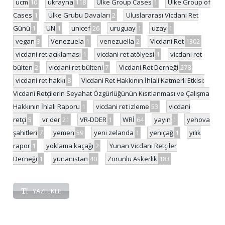
ucm
10
ukrayna
118
Ulke Group Cases
1
Ülke Group of
Cases
1
Ülke Grubu Davaları
2
Uluslararası Vicdani Ret
Günü
1
UN
1
unicef
26
uruguay
1
uzay
1
vegan
3
Venezuela
1
venezuella
2
Vicdani Ret
1302
vicdani ret açıklaması
1
vicdani ret atölyesi
1
vicdani ret
bülten
2
vicdani ret bülteni
7
Vicdani Ret Derneği
278
vicdani ret hakkı
8
Vicdani Ret Hakkının İhlali Katmerli Etkisi:
Vicdani Retçilerin Seyahat Özgürlüğünün Kısıtlanması ve Çalışma
Hakkının İhlali Raporu
1
vicdani ret izleme
53
vicdani
retçi
5
vr der
21
VR-DDER
1
WRİ
64
yayın
1
yehova
şahitleri
7
yemen
59
yeni zelanda
1
yeniçağ
1
yılık
rapor
1
yoklama kaçağı
2
Yunan Vicdani Retçiler
Derneği
1
yunanistan
40
Zorunlu Askerlik
183
YAZI EKLE