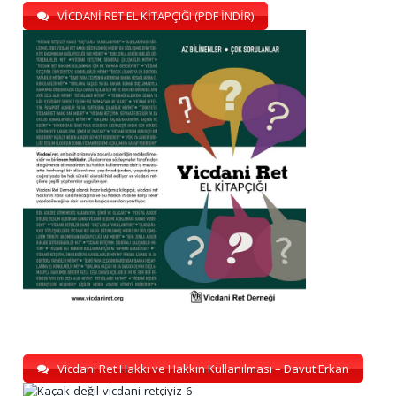
VİCDANİ RET EL KİTAPÇIĞI (PDF İNDİR)
Vicdani Ret Hakkı ve Hakkın Kullanılması – Davut Erkan