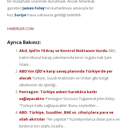
bir müdahale üzerinde durulmadı. Ancak Amerikalı
gazeteci
James Foley
‘nin kurtarılması amacıyla bir
kez
Suriye
hava sahasına girildiği belirtildi.
HABERLER.COM
Ayrıca Bakınız:
Abd, Işid’in 19 Araç ve Kontrol Noktasını Vurdu
ABD,
Irak’ın Musul barajı yakınlarında terör örgütü Irak Şam
İslam...
ABD’nin IŞİD’e karşı savaş planında Türkiye’de yer
alacak
Türkiye, Suudi Arabistan ve Ürdün gibi bölge
ülkelerinin de işbirliği...
Pentagon: Türkiye askeri harekâta katkı
sağlayacaktır
Pentagon Sözcüsü Tuğamiral John Kirby:
"Türkiye katkı sağlayacaktır. Bunu söylediler....
ABD: Türkiye, Suudiler, BAE vs. cihatçılara para ve
silah akıttılar
"Ne yaptılar? Yüzmilyonlarca dolar para ve
binlerce ton silahı, Esad’a...