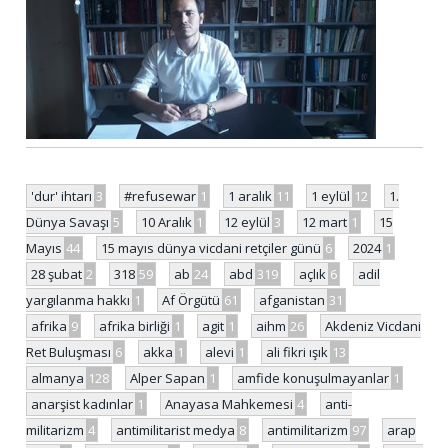
'dur' ihtarı
3
#refusewar
1
1 aralık
11
1 eylül
12
1.
Dünya Savaşı
5
10 Aralık
1
12 eylül
3
12 mart
1
15
Mayıs
44
15 mayıs dünya vicdani retçiler günü
6
2024
1
28 şubat
2
318
59
ab
24
abd
319
açlık
6
adil
yargılanma hakkı
1
Af Örgütü
61
afganistan
31
afrika
9
afrika birliği
1
agit
1
aihm
26
Akdeniz Vicdani
Ret Buluşması
6
akka
1
alevi
1
ali fikri ışık
13
almanya
128
Alper Sapan
1
amfide konuşulmayanlar
1
anarşist kadınlar
1
Anayasa Mahkemesi
4
anti-
militarizm
4
antimilitarist medya
8
antimilitarizm
97
arap