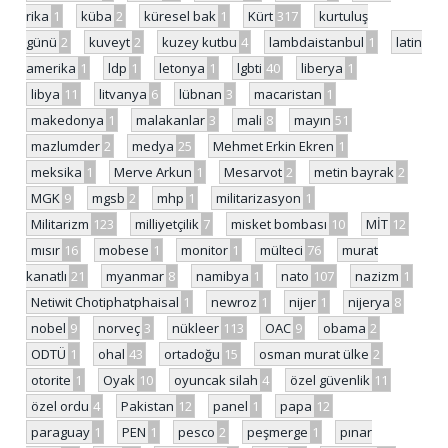
rika
1
küba
2
küresel bak
1
Kürt
317
kurtuluş
günü
2
kuveyt
2
kuzey kutbu
4
lambdaistanbul
1
latin
amerika
1
ldp
1
letonya
1
lgbti
40
liberya
1
libya
11
litvanya
6
lübnan
3
macaristan
1
makedonya
1
malakanlar
3
mali
8
mayın
51
mazlumder
2
medya
25
Mehmet Erkin Ekren
1
meksika
1
Merve Arkun
1
Mesarvot
2
metin bayrak
2
MGK
9
mgsb
2
mhp
1
militarizasyon
1
Militarizm
123
milliyetçilik
7
misket bombası
10
MİT
12
mısır
16
mobese
1
monitor
1
mülteci
76
murat
kanatlı
21
myanmar
8
namibya
1
nato
107
nazizm
1
Netiwit Chotiphatphaisal
1
newroz
1
nijer
1
nijerya
8
nobel
9
norveç
3
nükleer
113
OAC
9
obama
2
ODTÜ
1
ohal
43
ortadoğu
15
osman murat ülke
2
otorite
1
Oyak
10
oyuncak silah
4
özel güvenlik
11
özel ordu
4
Pakistan
12
panel
1
papa
12
paraguay
1
PEN
1
pesco
2
peşmerge
1
pınar