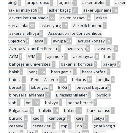
birliği
1
arap ordusu
2
arjantin
1
asker aileleri
1
asker
hakları inisiyatifi
15
asker kaçağı
31
asker uğurlama
18
askere kötü muamele
55
askeri cezaevi
4
Askeri
Harcamalar
92
askeri yargı
17
Askerlik Kanunu
1
askersiz lefkoşa
5
Association for Conscientious
Objection
1
asya
1
avrupa
41
avrupa konseyi
26
Avrupa Vicdani Ret Bürosu
2
avustralya
5
avusturya
2
AYİM
1
AYM
14
ayrımcılık
1
azerbaycan
8
bae
2
bahçeşehir üniversitesi
1
bakanlar komitesi
4
bakaya
8
baltık
7
barış
174
barış gemisi
1
basra körfezi
5
batoça
1
Bedelli Askerlik
114
belarus
13
belçika
6
beraat
1
biber gazı
8
BİKG
1
bireysel başvuru
2
bireysel silahlanma
71
Birleşmiş Milletler
2
biyolojik
silah
1
bm
172
bolivya
2
bosna hersek
2
Bulgaristan
3
bulletin
14
bülten
11
burkina faso
1
burundi
2
çad
1
campaign
5
çarşı
1
çekya
1
cezaevi
1
cezaevleri
6
chp
1
çin
35
çınar koçgiri