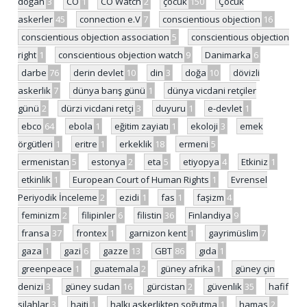
doğan
3
CO
1
CO Watch
2
çocuk
150
Çocuk
askerler
45
connection e.V
7
conscientious objection
16
conscientious objection association
5
conscientious objection
right
1
conscientious objection watch
9
Danimarka
6
darbe
76
derin devlet
10
din
3
doğa
10
dövizli
askerlik
7
dünya barış günü
1
dünya vicdani retçiler
günü
2
dürzi vicdani retçi
3
duyuru
1
e-devlet
1
ebco
64
ebola
1
eğitim zayiatı
1
ekoloji
3
emek
örgütleri
1
eritre
1
erkeklik
18
ermeni
5
ermenistan
5
estonya
2
eta
5
etiyopya
4
Etkiniz
1
etkinlik
1
European Court of Human Rights
1
Evrensel
Periyodik İnceleme
2
ezidi
1
fas
1
faşizm
4
feminizm
2
filipinler
6
filistin
36
Finlandiya
9
fransa
37
frontex
1
garnizon kent
1
gayrimüslim
7
gaza
1
gazi
6
gazze
13
GBT
86
gıda
1
greenpeace
1
guatemala
2
güney afrika
1
güney çin
denizi
3
güney sudan
16
gürcistan
2
güvenlik
35
hafif
silahlar
3
haiti
1
halkı askerlikten soğutma
1
hamas
2