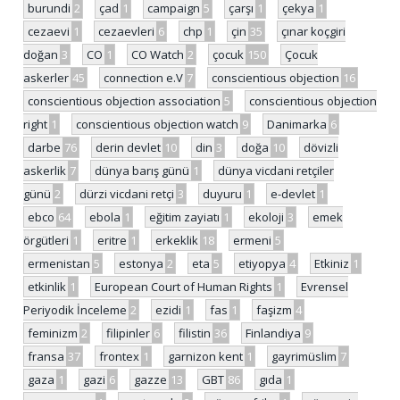
burundi
2
çad
1
campaign
5
çarşı
1
çekya
1
cezaevi
1
cezaevleri
6
chp
1
çin
35
çınar koçgiri
doğan
3
CO
1
CO Watch
2
çocuk
150
Çocuk
askerler
45
connection e.V
7
conscientious objection
16
conscientious objection association
5
conscientious objection
right
1
conscientious objection watch
9
Danimarka
6
darbe
76
derin devlet
10
din
3
doğa
10
dövizli
askerlik
7
dünya barış günü
1
dünya vicdani retçiler
günü
2
dürzi vicdani retçi
3
duyuru
1
e-devlet
1
ebco
64
ebola
1
eğitim zayiatı
1
ekoloji
3
emek
örgütleri
1
eritre
1
erkeklik
18
ermeni
5
ermenistan
5
estonya
2
eta
5
etiyopya
4
Etkiniz
1
etkinlik
1
European Court of Human Rights
1
Evrensel
Periyodik İnceleme
2
ezidi
1
fas
1
faşizm
4
feminizm
2
filipinler
6
filistin
36
Finlandiya
9
fransa
37
frontex
1
garnizon kent
1
gayrimüslim
7
gaza
1
gazi
6
gazze
13
GBT
86
gıda
1