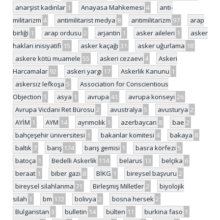
anarşist kadınlar
1
Anayasa Mahkemesi
4
anti-
militarizm
4
antimilitarist medya
8
antimilitarizm
97
arap
birliği
1
arap ordusu
2
arjantin
1
asker aileleri
1
asker
hakları inisiyatifi
15
asker kaçağı
31
asker uğurlama
18
askere kötü muamele
55
askeri cezaevi
4
Askeri
Harcamalar
92
askeri yargı
17
Askerlik Kanunu
1
askersiz lefkoşa
5
Association for Conscientious
Objection
1
asya
1
avrupa
41
avrupa konseyi
26
Avrupa Vicdani Ret Bürosu
2
avustralya
5
avusturya
2
AYİM
1
AYM
14
ayrımcılık
1
azerbaycan
8
bae
2
bahçeşehir üniversitesi
1
bakanlar komitesi
4
bakaya
8
baltık
7
barış
174
barış gemisi
1
basra körfezi
5
batoça
1
Bedelli Askerlik
114
belarus
13
belçika
6
beraat
1
biber gazı
8
BİKG
1
bireysel başvuru
2
bireysel silahlanma
71
Birleşmiş Milletler
2
biyolojik
silah
1
bm
172
bolivya
2
bosna hersek
2
Bulgaristan
3
bulletin
14
bülten
11
burkina faso
1