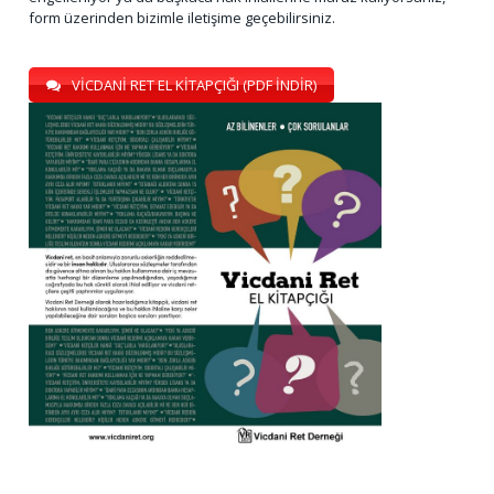
form üzerinden bizimle iletişime geçebilirsiniz.
VİCDANİ RET EL KİTAPÇIĞI (PDF İNDİR)