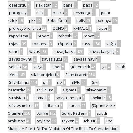
özel ordu
4
Pakistan
12
panel
1
papa
12
paraguay
1
PEN
1
pesco
2
peşmerge
1
pınar
selek
18
pkk
12
Polen Ünlü
1
polis
43
polonya
10
profesyonel ordu
22
QUNO
2
RAMALC
1
rapor
5
raporlama
1
report
3
roboski
34
robot
15
rojava
39
romanya
3
röportaj
2
rusya
150
sağlık
1
sahel
1
Savaş
190
savaş karşıtı
420
savaş karşıtlığı
3
savaş oyunu
2
savaş suçu
77
savaşa hayır
1
şehitlik
56
sergi
1
siber
5
şiddetsizlik
45
şiir
4
Silah
- Yerli
162
silah projeleri
5
Silah ticareti
256
Silahlanma
114
şili
1
şiö
1
SIPRI
41
Sivil
İtaatsizlik
29
sivil ölüm
5
sığınma
1
sıkıyönetim
1
sırbistan
1
somali
8
sosyal medya
8
soykırım
15
sözleşmeli er
17
srilanka
2
sudan
12
Şüpheli Asker
Ölümleri
358
Suriye
172
Suruç Katliamı
1
suudi
arabistan
45
tayland
16
tayvan
4
tck 318
1
The
Multiplier Effect Of The Violation Of The Right To Conscientious