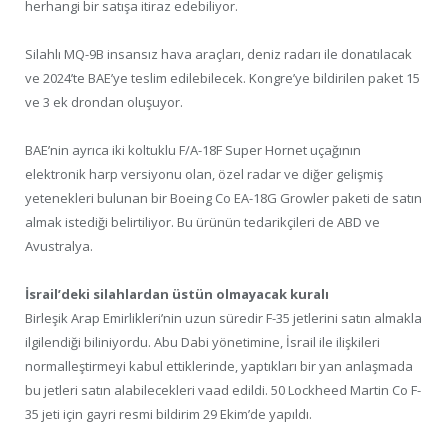
herhangi bir satışa itiraz edebiliyor.
Silahlı MQ-9B insansız hava araçları, deniz radarı ile donatılacak
ve 2024’te BAE’ye teslim edilebilecek. Kongre’ye bildirilen paket 15
ve 3 ek drondan oluşuyor.
BAE’nin ayrıca iki koltuklu F/A-18F Super Hornet uçağının
elektronik harp versiyonu olan, özel radar ve diğer gelişmiş
yetenekleri bulunan bir Boeing Co EA-18G Growler paketi de satın
almak istediği belirtiliyor. Bu ürünün tedarikçileri de ABD ve
Avustralya.
İsrail’deki silahlardan üstün olmayacak kuralı
Birleşik Arap Emirlikleri’nin uzun süredir F-35 jetlerini satın almakla
ilgilendiği biliniyordu. Abu Dabi yönetimine, İsrail ile ilişkileri
normalleştirmeyi kabul ettiklerinde, yaptıkları bir yan anlaşmada
bu jetleri satın alabilecekleri vaad edildi. 50 Lockheed Martin Co F-
35 jeti için gayri resmi bildirim 29 Ekim’de yapıldı.