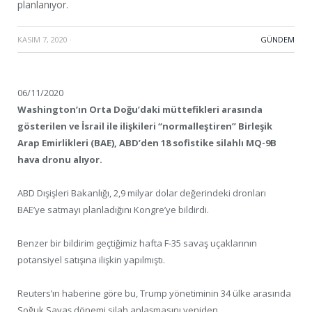
planlanıyor.
KASIM 7, 2020
·
GÜNDEM
06/11/2020
Washington’ın Orta Doğu’daki müttefikleri arasında
gösterilen ve İsrail ile ilişkileri “normalleştiren” Birleşik
Arap Emirlikleri (BAE), ABD’den 18 sofistike silahlı MQ-9B
hava dronu alıyor.
ABD Dışişleri Bakanlığı, 2,9 milyar dolar değerindeki dronları
BAE’ye satmayı planladığını Kongre’ye bildirdi.
Benzer bir bildirim geçtiğimiz hafta F-35 savaş uçaklarının
potansiyel satışına ilişkin yapılmıştı.
Reuters’ın haberine göre bu, Trump yönetiminin 34 ülke arasında
Soğuk Savaş dönemi silah anlaşmasını yeniden