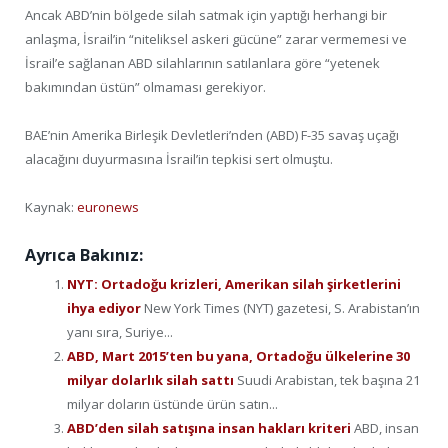
Ancak ABD’nin bölgede silah satmak için yaptığı herhangi bir
anlaşma, İsrail’in “niteliksel askeri gücüne” zarar vermemesi ve
İsrail’e sağlanan ABD silahlarının satılanlara göre “yetenek
bakımından üstün” olmaması gerekiyor.
BAE’nin Amerika Birleşik Devletleri’nden (ABD) F-35 savaş uçağı
alacağını duyurmasına İsrail’in tepkisi sert olmuştu.
Kaynak:
euronews
Ayrıca Bakınız:
NYT: Ortadoğu krizleri, Amerikan silah şirketlerini
ihya ediyor
New York Times (NYT) gazetesi, S. Arabistan’ın
yanı sıra, Suriye...
ABD, Mart 2015’ten bu yana, Ortadoğu ülkelerine 30
milyar dolarlık silah sattı
Suudi Arabistan, tek başına 21
milyar doların üstünde ürün satın...
ABD’den silah satışına insan hakları kriteri
ABD, insan