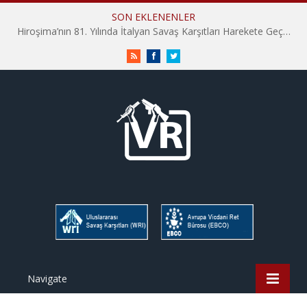
SON EKLENENLER
Hiroşima’nın 81. Yılında İtalyan Savaş Karşıtları Harekete Geçti: “Hatırlamak yeterli değil”
RSS
Facebook
Twitter
Navigate