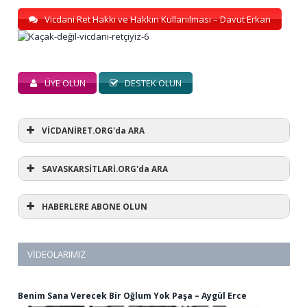
Vicdani Ret Hakkı ve Hakkın Kullanılması – Davut Erkan
ÜYE OLUN
DESTEK OLUN
VİCDANİRET.ORG'da ARA
SAVASKARSİTLARİ.ORG'da ARA
HABERLERE ABONE OLUN
VIDEOLARIMIZ
Benim Sana Verecek Bir Oğlum Yok Paşa – Aygül Erce