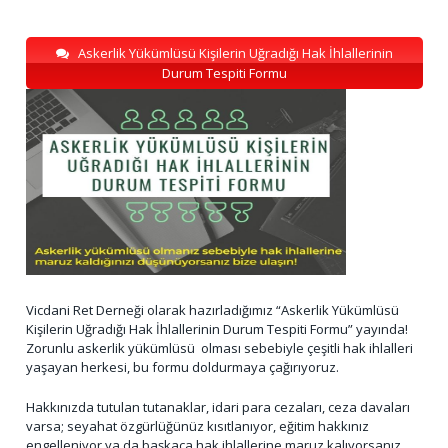
Askerlik Yükümlüsü Kişilerin Uğradığı Hak İhlallerinin
Durum Tespiti Formu
Vicdani Ret Derneği olarak hazırladığımız “Askerlik Yükümlüsü
Kişilerin Uğradığı Hak İhlallerinin Durum Tespiti Formu” yayında!
Zorunlu askerlik yükümlüsü olması sebebiyle çeşitli hak ihlalleri
yaşayan herkesi, bu formu doldurmaya çağırıyoruz.
Hakkınızda tutulan tutanaklar, idari para cezaları, ceza davaları
varsa; seyahat özgürlüğünüz kısıtlanıyor, eğitim hakkınız
engelleniyor ya da başkaca hak ihlallerine maruz kalıyorsanız,