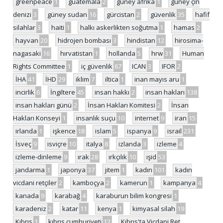
greenpeace
1
guatemala
2
güney afrika
1
güney çin
denizi
3
güney sudan
16
gürcistan
2
güvenlik
35
hafif
silahlar
3
haiti
1
halkı askerlikten soğutma
1
hamas
2
hayvan
20
hidrojen bombası
3
hindistan
12
hirosima-
nagasaki
16
hırvatistan
1
hollanda
5
hrw
31
Human
Rights Committee
1
iç güvenlik
67
ICAN
3
IFOR
2
İHA
41
İHD
29
iklim
7
iltica
1
inan mayıs aru
1
incirlik
6
İngiltere
45
insan hakkı
2
insan hakları
138
insan hakları günü
2
İnsan Hakları Komitesi
2
İnsan
Hakları Konseyi
1
insanlık suçu
10
internet
9
iran
15
irlanda
1
işkence
18
islam
5
ispanya
9
israil
231
İsveç
9
isviçre
10
italya
8
izlanda
3
izleme
4
izleme-dinleme
9
ırak
28
ırkçılık
10
ışid
53
jandarma
1
japonya
37
jitem
1
kadın
101
kadın
vicdani retçiler
2
kamboçya
2
kamerun
1
kampanya
4
kanada
9
karabağ
4
karaburun bilim kongresi
1
karadeniz
2
katar
11
kenya
1
kimyasal silah
19
Kıbrıs
1
kıbrıs cumhuriyeti
12
Kıbrıs'ta Vicdani Ret