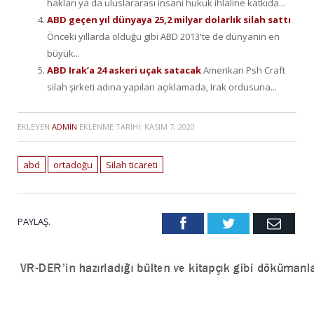
hakları ya da uluslararası insani hukuk ihlaline katkıda...
ABD geçen yıl dünyaya 25,2 milyar dolarlık silah sattı
Önceki yıllarda olduğu gibi ABD 2013'te de dünyanın en
büyük...
ABD Irak’a 24 askeri uçak satacak
Amerikan Psh Craft
silah şirketi adına yapılan açıklamada, Irak ordusuna...
EKLEYEN
ADMIN
EKLENME TARIHI:
KASIM 7, 2020
abd
ortadoğu
Silah ticareti
PAYLAŞ.
Facebook
Twitter
Emai