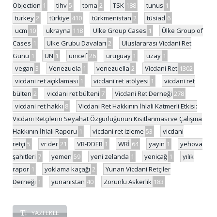
Objection
1
tihv
5
toma
2
TSK
188
tunus
1
turkey
2
türkiye
410
türkmenistan
2
tüsiad
6
ucm
10
ukrayna
118
Ulke Group Cases
1
Ülke Group of
Cases
1
Ülke Grubu Davaları
2
Uluslararası Vicdani Ret
Günü
1
UN
1
unicef
26
uruguay
1
uzay
1
vegan
3
Venezuela
1
venezuella
2
Vicdani Ret
1302
vicdani ret açıklaması
1
vicdani ret atölyesi
1
vicdani ret
bülten
2
vicdani ret bülteni
7
Vicdani Ret Derneği
278
vicdani ret hakkı
8
Vicdani Ret Hakkının İhlali Katmerli Etkisi:
Vicdani Retçilerin Seyahat Özgürlüğünün Kısıtlanması ve Çalışma
Hakkının İhlali Raporu
1
vicdani ret izleme
53
vicdani
retçi
5
vr der
21
VR-DDER
1
WRİ
64
yayın
1
yehova
şahitleri
7
yemen
59
yeni zelanda
1
yeniçağ
1
yılık
rapor
1
yoklama kaçağı
2
Yunan Vicdani Retçiler
Derneği
1
yunanistan
40
Zorunlu Askerlik
183
YAZI EKLE