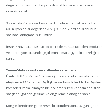
değerlendirmesinden bu yana ilk silahlı insansız hava aracı
ihracatı olacak.
3 Kasım’da Kongre’ye Tayvan’a dört silahsız ancak silaha hazır
600 milyon dolar değerindeki MQ-9B SeaGuardian dronunun
satılması anlaşması sunulmuştu.
İnsanız hava aracı MQ-9B, 15 bin Fit’de 40 saat uçabilen, modüler
ve operasyon sırasında çeşitli mühimmat taşıyabilme özelliğine
sahip.
Yemen’deki savaşta mı kullanılacak sorusu
Üyeleri BAE’nin Yemen’in iç savaşındaki sivil ölümlerdeki rolünü
eleştiren ABD Senatosu Dış İlişkiler ve Temsilciler Meclisi Dışişleri
komiteleri, resmi olmayan bir inceleme süreci kapsamında silah
satışlarını gözden geçirme ve engelleme olanağına sahip.
Kongre, kendisine gelen resmi bildirimden sonra 30 gün içinde