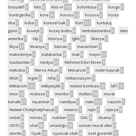
İnisiyatifi
1
kktc
3
kktc-vr
179
kolombiya
48
kongo
1
kontrgerilla
2
kore
49
korucu
30
kosova
1
kosta
rika
1
küba
2
küresel bak
1
Kürt
317
kurtuluş
günü
2
kuveyt
2
kuzey kutbu
4
lambdaistanbul
1
latin
amerika
1
ldp
1
letonya
1
lgbti
40
liberya
1
libya
11
litvanya
6
lübnan
3
macaristan
1
makedonya
1
malakanlar
3
mali
8
mayın
51
mazlumder
2
medya
25
Mehmet Erkin Ekren
1
meksika
1
Merve Arkun
1
Mesarvot
2
metin bayrak
2
MGK
9
mgsb
2
mhp
1
militarizasyon
1
Militarizm
123
milliyetçilik
7
misket bombası
10
MİT
12
mısır
16
mobese
1
monitor
1
mülteci
76
murat
kanatlı
21
myanmar
8
namibya
1
nato
107
nazizm
1
Netiwit Chotiphatphaisal
1
newroz
1
nijer
1
nijerya
8
nobel
9
norveç
3
nükleer
113
OAC
9
obama
2
ODTÜ
1
ohal
43
ortadoğu
15
osman murat ülke
2
otorite
1
Oyak
10
oyuncak silah
4
özel güvenlik
11