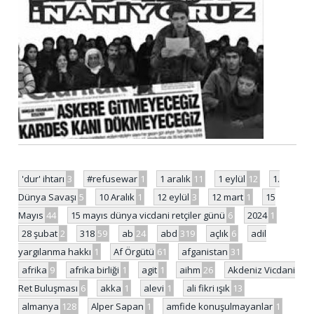
'dur' ihtarı
3
#refusewar
1
1 aralık
11
1 eylül
12
1.
Dünya Savaşı
5
10 Aralık
1
12 eylül
3
12 mart
1
15
Mayıs
44
15 mayıs dünya vicdani retçiler günü
6
2024
1
28 şubat
2
318
59
ab
24
abd
319
açlık
6
adil
yargılanma hakkı
1
Af Örgütü
61
afganistan
31
afrika
9
afrika birliği
1
agit
1
aihm
26
Akdeniz Vicdani
Ret Buluşması
6
akka
1
alevi
1
ali fikri ışık
13
almanya
128
Alper Sapan
1
amfide konuşulmayanlar
1